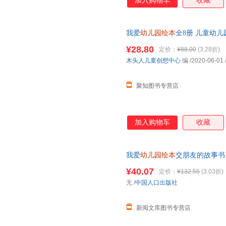
加入购物车
收藏
我爱
幼儿园绘本
全8册 儿童幼
本 儿童情商我不乱发脾气学会保
¥28.80
定价：
¥88.00
(3.28折)
木头人儿童创想中心
编
/2020-06-01
聚知图书专营店
加入购物车
收藏
我爱
幼儿园绘本
交朋友的故事书
气学会保护自己讲礼貌0-2到3至
¥40.07
定价：
¥132.55
(3.03折)
无
/
中国人口出版社
新阅文库图书专营店