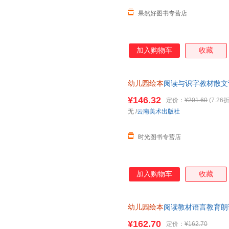
果然好图书专营店
加入购物车
收藏
幼儿园绘本
阅读与识字教材散文
儿童早教书籍大字带拼音版幼小
¥146.32
定价：
¥201.60
(7.26折
无
/
云南美术出版社
时光图书专营店
加入购物车
收藏
幼儿园绘本
阅读教材语言教育朗
日晨读美文早教书籍大字注音版
¥162.70
定价：
¥162.70