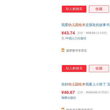
加入购物车
收藏
我爱
幼儿园绘本
交朋友的故事书
气学会保护自己讲礼貌0-2到3至
¥43.74
定价：
¥98.56
(4.44折)
无
/
中国人口出版社
圆梦图书专营店
加入购物车
收藏
你好
幼儿园绘本
我要上小班了 宝宝
上幼儿园的绘本坏脾气请走开儿
¥46.67
定价：
¥100.58
(4.65折)
海豚出版社