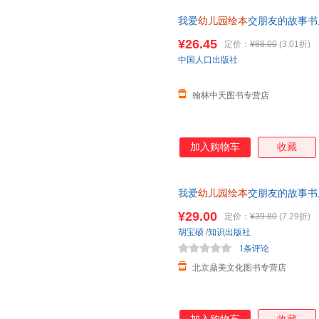
我爱
幼儿园绘本
交朋友的故事书
气学会保护自己讲礼貌0-2到3至
¥26.45
定价：
¥88.00
(3.01折)
中国人口出版社
翰林中天图书专营店
加入购物车
收藏
我爱
幼儿园绘本
交朋友的故事书
气学会保护自己讲礼貌0-2到34
¥29.00
定价：
¥39.80
(7.29折)
胡宝硕
/
知识出版社
1条评论
北京鼎美文化图书专营店