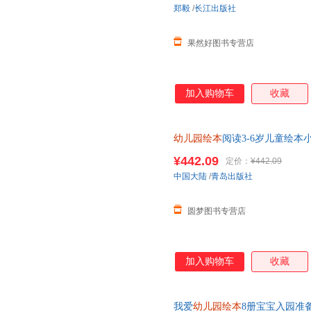
郑毅
/
长江出版社
果然好图书专营店
加入购物车
收藏
幼儿园绘本
阅读3-6岁儿童绘
戏头饰课程用书早教故事分级阅
¥442.09
定价：
¥442.09
中国大陆
/
青岛出版社
圆梦图书专营店
加入购物车
收藏
我爱
幼儿园绘本
8册宝宝入园准