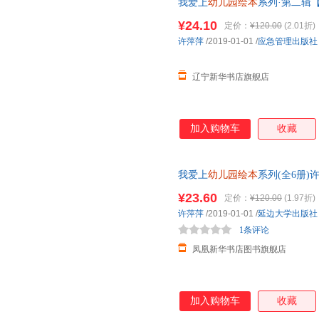
我爱上
幼儿园绘本
系列·第二辑【
孩子独立面对问题 入园前正面引
¥24.10
定价：
¥120.00
(2.01折)
正规发票
许萍萍
/2019-01-01
/
应急管理出版社
辽宁新华书店旗舰店
加入购物车
收藏
我爱上
幼儿园绘本
系列(全6册
新华书店正版
¥23.60
定价：
¥120.00
(1.97折)
许萍萍
/2019-01-01
/
延边大学出版社
1条评论
凤凰新华书店图书旗舰店
加入购物车
收藏