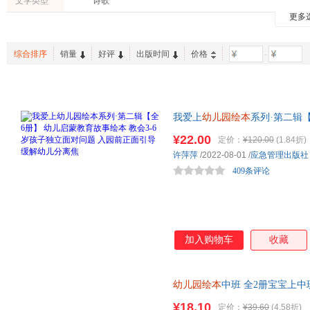
文学类型
诗歌
杨红
苏梅
克里斯·
更多
浙江教育出版社
内蒙古少年儿童出版社
桑德拉·格林
亨宁·乌布兰
方素珍
中国大百科全书出版社
天津杨柳青画社
云南美
谢茹
吴昊
娟子
综合排序
销量
好评
出版时间
价格
-
安徽少年儿童出版社
百花洲文艺出版社
武汉出
罗贯中
杨金秀
许萍萍
大连出版社
长江少年儿童出版社
冯颖
香蕉猴
中屋美
武汉理工大学出版社
新疆青少年出版社
四川美
柏原晃夫
希思
王毅
哈尔滨出版社
天地出版社
我爱上
幼儿园绘本
系列·第二辑【
佚名
李欧·李奥尼
王丹
孩子独立面对问题 入园前正面
中国科学技术大学出版社
北京少年儿童出版社
浙江古
¥22.00
冰波
安徒生
赵美子
定价：
¥120.00
(1.84折)
述了发生在幼儿园里的生动、有
北京理工大学出版社
新时代出版社
同心出
许萍萍
/2022-08-01
/
应急管理出版社
莫里斯·普莱格尔
儿的安全意识、行为习惯、情感
李杰
李宏声
409条评论
长江文艺出版社
消除孩子对幼儿园的陌生和恐惧
北京日报出版社
现代教
朱晓颖
张燕
杨霞
中国文史出版社
江西高校出版社
河北美
文心
童欣
童心
江西美术出版社
江苏美术出版社
文心出
段张取艺
陈波
露西·m
清华大学出版社
浙江人民美术出版社
江苏文
张宏如
张海豫
肖定丽
加入购物车
收藏
中国大地出版社
新星出版社
文化发
孙曼
萨米尔·瑟努斯
漆仰平
北京工艺美术出版社
四川教育出版社
刘敏
林良
丽莎·里
幼儿园绘本
中班 全2册宝宝上中
浙江科学技术出版社
煤炭工业出版社
蓝天
何秋光
何捷
右脑思维训练益智游戏书推荐幼
¥18.10
定价：
¥39.60
(4.58折)
希望出版社
知识出版社
贵州人