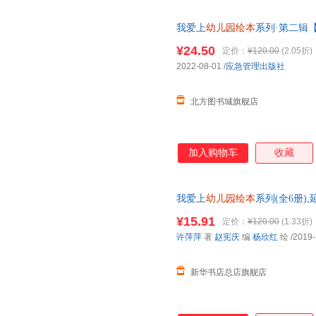
我爱上
幼儿园绘本
系列·第二辑【
孩子独立面对问题 入园前正面引
¥24.50
定价：
¥120.00
(2.05折)
图书书籍
2022-08-01
/
应急管理出版社
北方图书城旗舰店
加入购物车
收藏
我爱上
幼儿园绘本
系列(全6册
华正版全新 正规发票 多仓就近
¥15.91
定价：
¥120.00
(1.33折)
13284178503
许萍萍
著
赵宪庆
编
杨欣红
绘
/2019-
新华书店总店旗舰店