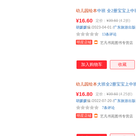
幼儿园绘本
中班 全2册宝宝上中
右脑思维训练益智游戏书推荐幼
¥16.60
定价：
¥39.60
(4.2折)
胡媛媛
编
/2023-04-01
/
广东旅游出版
13条评论
明星店铺
艺凡书苑图书专营店
加入购物车
收藏
幼儿园绘本
大班全2册宝宝上中
蒙书籍学前班潜能开发推荐左右
¥16.80
定价：
¥39.60
(4.25折)
胡媛媛
编
/2022-07-20
/
广东旅游出版
7条评论
明星店铺
艺凡书苑图书专营店