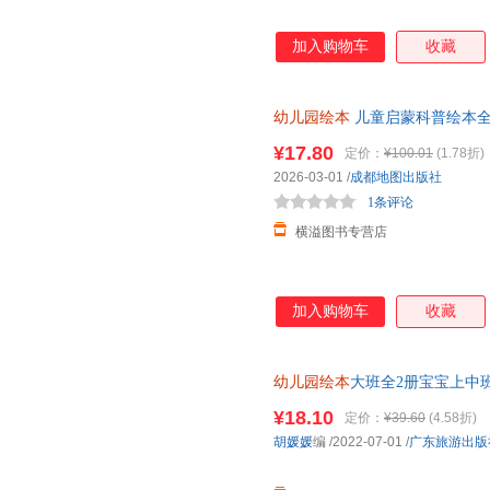
加入购物车
收藏
幼儿园绘本
儿童启蒙科普绘本全
班小班老师推 荐带拼音亲子睡前
¥17.80
定价：
¥100.01
(1.78折)
册
2026-03-01
/
成都地图出版社
1条评论
横溢图书专营店
加入购物车
收藏
幼儿园绘本
大班全2册宝宝上中
蒙书籍学前班潜能开发推荐左右
¥18.10
定价：
¥39.60
(4.58折)
胡媛媛
编
/2022-07-01
/
广东旅游出版