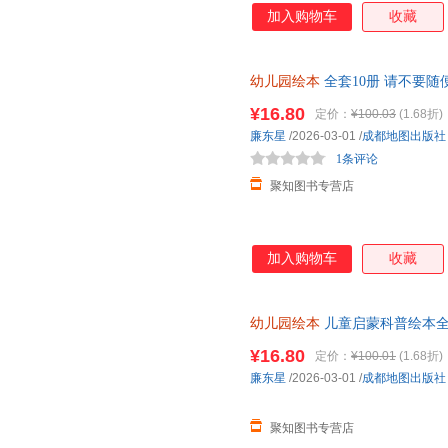
加入购物车
收藏
幼儿园绘本
全套10册 请不要随
宝培养幼儿性教育知识启蒙女孩
¥16.80
定价：
¥100.03
(1.68折)
廉东星
/2026-03-01
/
成都地图出版社
1条评论
聚知图书专营店
加入购物车
收藏
幼儿园绘本
儿童启蒙科普绘本全
班小班推 荐带拼音子睡前故事书
¥16.80
定价：
¥100.01
(1.68折)
廉东星
/2026-03-01
/
成都地图出版社
聚知图书专营店