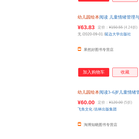
幼儿园绘本
阅读 儿童情绪管理与
到3岁小班大班中班宝宝早教书
¥63.83
定价：
¥150.55
(4.24折)
无
/2020-09-01
/
延边大学出版社
果然好图书专营店
加入购物车
收藏
幼儿园绘本
阅读3–6岁儿童情
绘本幼儿园 学前班大班中班小
¥60.00
定价：
¥120.00
(5折)
飞鱼文化
/
吉林出版集团
淘博知晓图书专营店