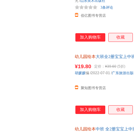
无
/
山东美术出版社
3条评论
佰亿图书专营店
加入购物车
收藏
幼儿园绘本
大班全2册宝宝上中
蒙书籍学前班潜能开发左右脑专
¥19.80
定价：
¥39.60
(5折)
胡媛媛
编
/2022-07-01
/
广东旅游出版
聚知图书专营店
加入购物车
收藏
幼儿园绘本
中班 全2册宝宝上中