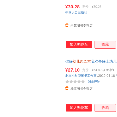
童情商我不乱发脾气学会保护自己
¥30.28
定价：
¥30.28
退换货【让您无忧购物】
中国人口出版社
尚苑图书专营店
加入购物车
收藏
你好
幼儿园绘本
我准备好上幼儿
绘本小班绘本推荐3岁4岁宝宝适
¥27.10
定价：
¥54.80
(4.95折)
北京小红花图书工作室
/2019-04-18
/
26条评论
梓原图书专营店
加入购物车
收藏