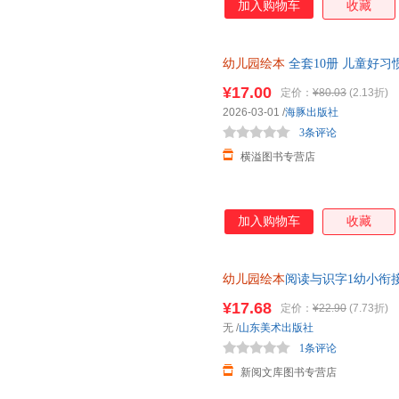
加入购物车
收藏
幼儿园绘本
全套10册 儿童好习
大班幼儿阅读故事书带拼音图书2
¥17.00
定价：
¥80.03
(2.13折)
成绘本
2026-03-01
/
海豚出版社
3条评论
横溢图书专营店
加入购物车
收藏
幼儿园绘本
阅读与识字1幼小衔接
童认字书籍唐诗儿歌早教启蒙适
¥17.68
定价：
¥22.90
(7.73折)
无
/
山东美术出版社
1条评论
新阅文库图书专营店