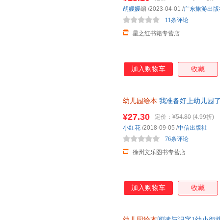
方明
豆豆鱼
董旭花
胡媛媛
编
/2023-04-01
/
广东旅游出版
科学技术文献出版社
金盾出版社
陈睿
陈梦敏
常立
11条评论
广西师范大学出版社
北京联合出版公司
南海出
中川千寻
郑利强
张佟
星之红书籍专营店
荣宝斋出版社
少年儿童出版社
山东友
余丽琼
于清峰
岩村和
海燕出版社
贵州民族出版社
天津人
吴承恩
威廉·乔伊斯
威廉·欧
郑州大学出版社
河南美术出版社
五洲传
加入购物车
收藏
王伟
王培
王坤
中国少年儿童出版社
齐鲁书社
瑟努斯
塞尔日·布洛克
任泽平
北京出版社
台海出版社
团结出
吕秋梅
露西·卡曾斯
刘毅
幼儿园绘本
我准备好上幼儿园了
民主与建设出版社
天津科学技术出版社
了 宝宝早教玩具书邦臣小红花童书
丽斯贝特·史蕾洁斯
李志锋
李媛
¥27.30
定价：
¥54.80
(4.99折)
悉幼儿园生活
三环出版社
中国科学技术出版社
克里斯托弗·卢比
金波
嘉良传
小红花
/2018-09-05
/
中信出版社
武汉大学出版社
科学普及出版社
76条评论
宫西达也
杜怡然
戴维斯
人民音乐出版社
知识产权出版社
中国文
徐州文乐图书专营店
保罗·哈里斯
安井季子
安东尼·
中国中福会出版社
上海文汇出版社
太白文
埃·奥·卜劳恩
春风文艺出版社
南京大学出版社
湖北人
加入购物车
收藏
华夏出版社
华龄出版社
浙江文
重庆出版社
朝华出版社
高等教
天天出版社
中国友谊出版社
作家出
幼儿园绘本
阅读与识字1幼小衔接