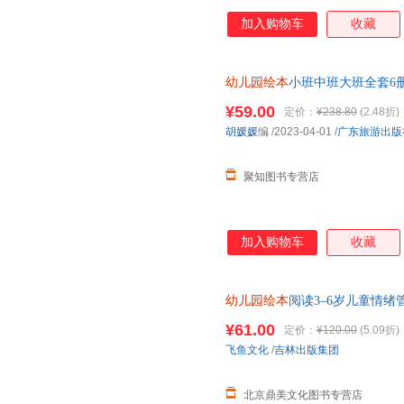
加入购物车
收藏
幼儿园绘本
小班中班大班全套6
宝宝上小班中班大班学前潜能开
¥59.00
定价：
¥238.80
(2.48折)
胡媛媛
编
/2023-04-01
/
广东旅游出版
聚知图书专营店
加入购物车
收藏
幼儿园绘本
阅读3–6岁儿童情
绘本幼儿园 学前班大班中班小
¥61.00
定价：
¥120.00
(5.09折)
飞鱼文化
/
吉林出版集团
北京鼎美文化图书专营店