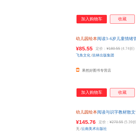
加入购物车
收藏
幼儿园绘本
阅读3–6岁儿童情
绘本幼儿园老师 学前班大班中
¥85.55
定价：
¥180.55
(4.74折)
飞鱼文化
/
吉林出版集团
果然好图书专营店
加入购物车
收藏
幼儿园绘本
阅读与识字教材散文
儿童早教书籍大字带拼音版幼小
¥145.76
定价：
¥270.55
(5.39折
无
/
云南美术出版社