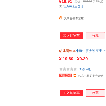
¥19.91
定价：
¥22.40
(8.89折)
无
/
山东美术出版社
天阅图书专营店
加入购物车
收藏
幼儿园绘本
小班中班大班宝宝上
小班中班大班学前潜能开发训练
¥
19.80 - ¥0.20
30条评论
明星店铺
艺凡书苑图书专营店
加入购物车
收藏