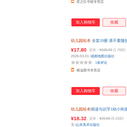
星之红书籍专营店
加入购物车
收藏
幼儿园绘本
全套10册 请不要随
宝培养幼儿性教育知识启蒙女孩
¥17.80
定价：
¥100.03
(1.78折)
本 10册
2026-03-01
/
成都地图出版社
1条评论
横溢图书专营店
加入购物车
收藏
幼儿园绘本
阅读与识字1幼小衔接
童认字书籍唐诗儿歌早教启蒙适
¥18.32
定价：
¥20.00
(9.16折)
无
/
山东美术出版社