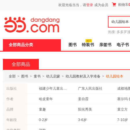
新
购物车
欢迎光临当当，请
登录
成为会员
窗
口
打
开
无
障
热搜:
多多罗
碍
传说
十日终
说
全部商品分类
图书
特装书
亲签书
电子书
明
页
面,
按
全部商品
Ctrl
加
波
全部
>
图书
>
童书
>
幼儿启蒙
>
幼儿园教材及入学准备
>
幼儿园绘本
浪
键
出版社
福建少年儿童出版社
广东人民出版社
成都地
打
开
未来出版社
甘肃少年儿童出版社
作者
哈皮童年
姜自霞
塞尔玛·
导
湖北美术出版社
海豚出版社
盲
胡媛媛
七色王国
高翔
品牌
童趣
阳光秀美
童立方
模
北方妇女儿童出版社
浙江摄影出版社
北京时
式
格林兄弟
阿曼达·伍德
权惠娟
歪歪兔
乐乐趣
幼儿画
年龄段
0-2岁
3-6岁
7-10岁
西安出版社
东北师范大学出版社
延边大
芝麻酱
贠杨
刘菲
天津人民美术出版社
化学工业出版社
广东旅