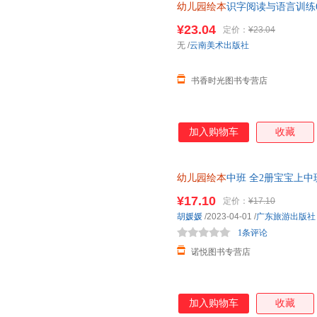
幼儿园绘本
识字阅读与语言训练6
启蒙彩图注音版读物学前儿童看
¥23.04
定价：
¥23.04
无
/
云南美术出版社
书香时光图书专营店
加入购物车
收藏
幼儿园绘本
中班 全2册宝宝上中
右脑思维训练益智游戏书幼儿启
¥17.10
定价：
¥17.10
胡媛媛
/2023-04-01
/
广东旅游出版社
1条评论
诺悦图书专营店
加入购物车
收藏