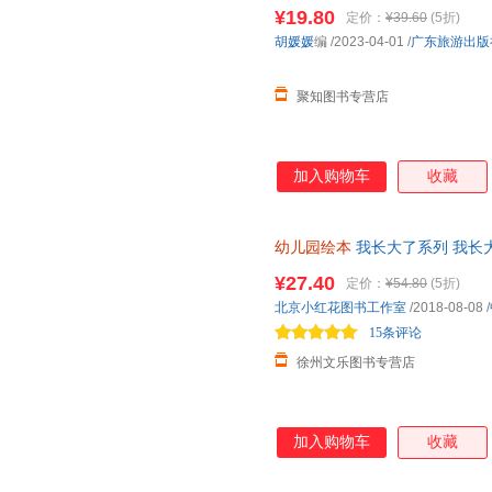
右脑思维训练益智游戏书幼儿启
¥19.80
定价：
¥39.60
(5折)
胡媛媛
编
/2023-04-01
/
广东旅游出版
聚知图书专营店
加入购物车
收藏
幼儿园绘本
我长大了系列 我长大
园绘本
宝宝入园早准备翻翻玩具书
¥27.40
定价：
¥54.80
(5折)
北京小红花图书工作室
/2018-08-08
/
15条评论
徐州文乐图书专营店
加入购物车
收藏