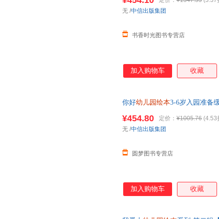
¥454.10
定价：
¥1347.55
(3.37
无
/
中信出版集团
书香时光图书专营店
加入购物车
收藏
你好
幼儿园绘本
3-6岁入园准
精装 幼儿社交能力培养互动游
¥454.80
定价：
¥1005.76
(4.53
无
/
中信出版集团
圆梦图书专营店
加入购物车
收藏