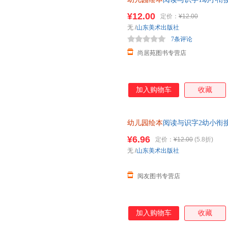
童认字书籍唐诗儿歌早教启蒙适
天津教育出版社
上海文化出版社
上海人
¥12.00
定价：
¥12.00
西安交通大学出版社
山东人民出版社
吉林文
无
/
山东美术出版社
7条评论
贵州教育出版社
海天出版社
福建人
尚居苑图书专营店
中国经济出版社
国际文化出版公司
地质出
黄山书社
加入购物车
收藏
幼儿园绘本
阅读与识字2幼小衔接
童认字书籍唐诗儿歌早教启蒙适
¥6.96
定价：
¥12.00
(5.8折)
无
/
山东美术出版社
阅友图书专营店
加入购物车
收藏