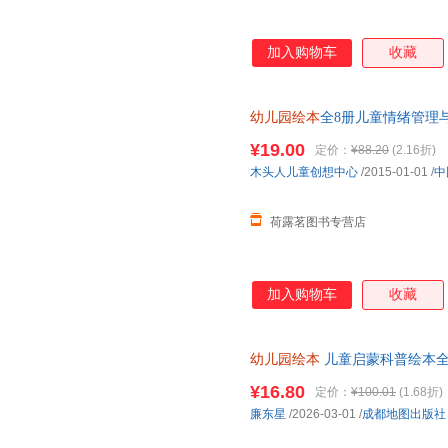
加入购物车
收藏
幼儿园绘本
全8册儿童情绪管理
游戏绘本排行榜3-4-5-6岁婴
¥19.00
定价：
¥88.20
(2.16折)
木头人儿童创想中心
/2015-01-01
/
中
荷露茗图书专营店
加入购物车
收藏
幼儿园绘本
儿童启蒙科普绘本全
班小班老师推 荐带拼音子睡前故
¥16.80
定价：
¥100.01
(1.68折)
廉东星
/2026-03-01
/
成都地图出版社