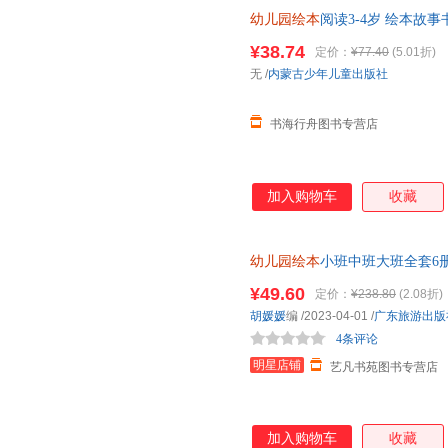
幼儿园绘本
阅读3-4岁 绘本故
书适合三岁以上孩子看的书睡前
¥38.74
定价：
¥77.40
(5.01折)
无
/
内蒙古少年儿童出版社
书海行舟图书专营店
加入购物车
收藏
幼儿园绘本
小班中班大班全套6
宝宝上小班中班大班学前潜能开
¥49.60
定价：
¥238.80
(2.08折)
胡媛媛
编
/2023-04-01
/
广东旅游出版
4条评论
明星店铺
艺凡书苑图书专营店
加入购物车
收藏