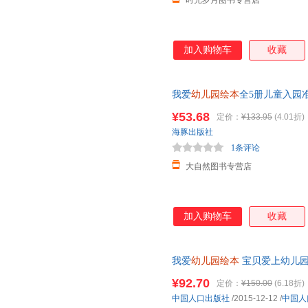
时光岁月图书专营店
加入购物车
收藏
我爱
幼儿园绘本
全5册儿童入园
2-3-4岁注音彩绘版睡前读物
¥53.68
定价：
¥133.95
(4.01折)
海豚出版社
1条评论
大自然图书专营店
加入购物车
收藏
我爱
幼儿园绘本
宝贝爱上幼儿园
小班阅读的绘本 大班孩子7-8 儿童
¥92.70
定价：
¥150.00
(6.18折)
中国人口出版社
/2015-12-12
/
中国人