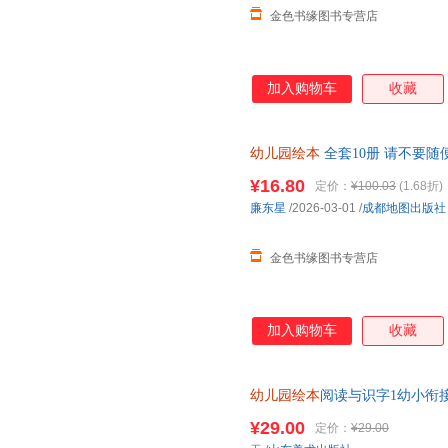
金色书缘图书专营店
加入购物车
收藏
幼儿园绘本
全套10册 请不要随
宝培养幼儿性教育知识启蒙女孩
¥16.80
定价：
¥100.03
(1.68折)
廉东星
/2026-03-01
/
成都地图出版社
金色书缘图书专营店
加入购物车
收藏
幼儿园绘本
阅读与识字1幼小衔接
认字书籍唐诗儿歌早教启蒙适合
¥29.00
定价：
¥29.00