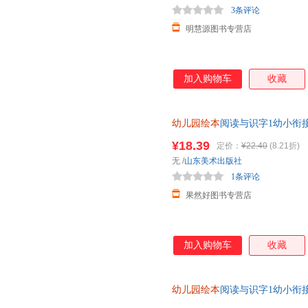
3条评论
明慧源图书专营店
加入购物车
收藏
幼儿园绘本
阅读与识字1幼小衔接
童认字书籍唐诗儿歌早教启蒙适
¥18.39
定价：
¥22.40
(8.21折)
无
/
山东美术出版社
1条评论
果然好图书专营店
加入购物车
收藏
幼儿园绘本
阅读与识字1幼小衔接
童认字书籍唐诗儿歌早教启蒙适