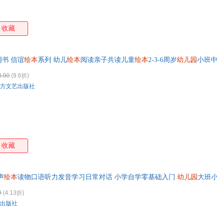
收藏
书 信谊
绘本
系列 幼儿
绘本
阅读亲子共读儿童
绘本
2-3-6周岁
幼儿园
小班
3.00
(9.6折)
方文艺出版社
收藏
声
绘本
读物口语听力发音学习日常对话 小学自学零基础入门
幼儿园
大班
9
(4.13折)
出版社