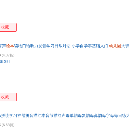
收藏
有声
绘本
读物口语听力发音学习日常对话 小学自学零基础入门
幼儿园
大
0
(4.37折)
出版社
收藏
练拼读学习神器拼音描红本音节描红声母单韵母复韵母鼻韵母字母每日练
5
(6.68折)