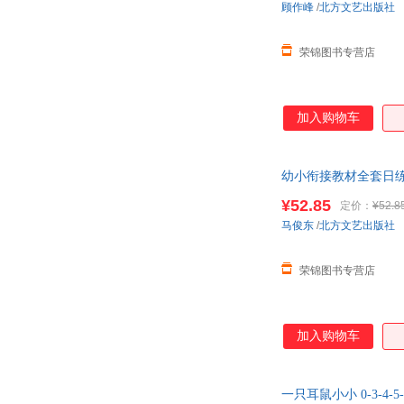
顾作峰
/
北方文艺出版社
荣锦图书专营店
加入购物车
幼小衔接教材全套日
教启蒙训练书
¥52.85
定价：
¥52.8
马俊东
/
北方文艺出版社
荣锦图书专营店
加入购物车
一只耳鼠小小 0-3-4