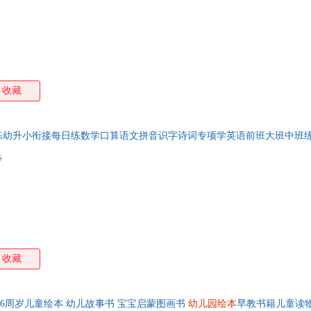
收藏
练幼升小衔接每日练数学口算语文拼音识字诗词专项学英语前班大班中班
5
收藏
-5-6周岁儿童绘本 幼儿故事书 宝宝启蒙图画书
幼儿园绘本
早教书籍儿童读