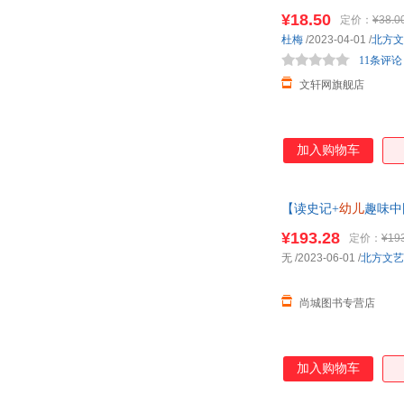
睡 新华书店正版，多
¥18.50
定价：
¥38.0
杜梅
/2023-04-01
/
北方文
11条评论
文轩网旗舰店
加入购物车
【读史记+
幼儿
趣味中
物故事国宝7 正版可
¥193.28
定价：
¥19
无
/2023-06-01
/
北方文艺
尚城图书专营店
加入购物车