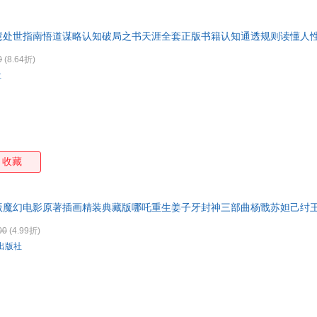
特卖
预售
入驻商家
箱包皮
手表饰
慧处世指南悟道谋略认知破局之书天涯全套正版书籍认知通透规则读懂人
运动户
0
(8.64折)
汽车用
社
食品
手机通
数码影
电脑办
大家电
收藏
家用电
版魔幻电影原著插画精装典藏版哪吒重生姜子牙封神三部曲杨戬苏妲己纣王
00
(4.99折)
出版社