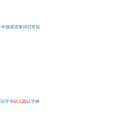
一年级英语单词日常短
字识字书
幼儿园
认字神