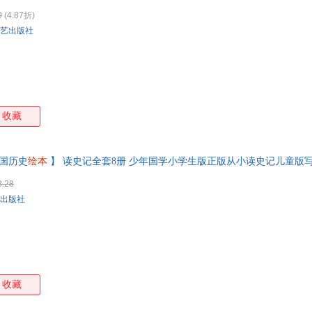
仓就近发货，85%城市次日达，团购优惠咨询在线客服！
0
(4.87折)
艺出版社
收藏
国历史
绘本
】 读史记全套8册 少年国学小学生版正版从小读史记儿童版
开发票 请联系在线当当客服
3.28
出版社
收藏