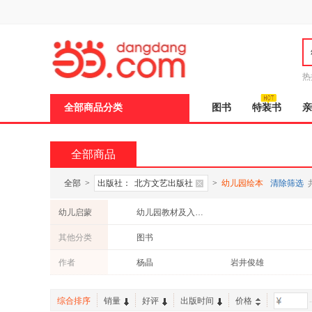
新
窗
口
打
开
无
障
热
碍
说
全部商品分类
图书
特装书
亲
明
页
面,
按
全部商品
Ctrl
加
波
全部
>
出版社：
北方文艺出版社
>
幼儿园绘本
清除筛选
浪
键
幼儿启蒙
幼儿园教材及入学准备
打
开
其他分类
图书
导
盲
作者
杨晶
岩井俊雄
模
式
综合排序
销量
好评
出版时间
价格
-