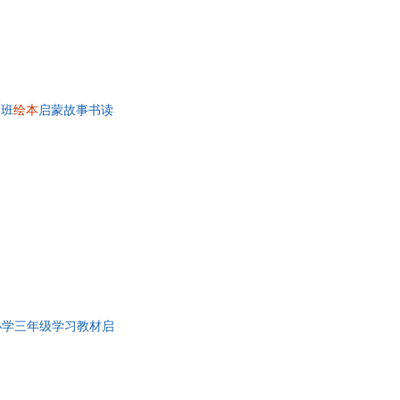
中班
绘本
启蒙故事书读
小学三年级学习教材启