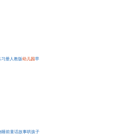
练习册人教版
幼儿园
早
物睡前童话故事哄孩子