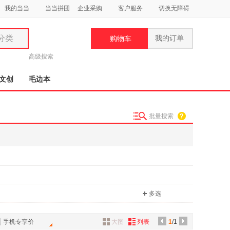
我的当当
当当拼团
企业采购
客户服务
切换无障碍
分类
我的订单
购物车
类
高级搜索
文创
毛边本
批量搜索
妆
品
饰
鞋
用
多选
饰
手机专享价
大图
列表
1
/1