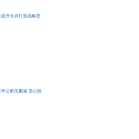
具
品
性提升生存打造战略思
外
品
讯
音
公
器
申公豹无删减 赏心悦