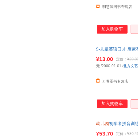
明慧源图书专营店
加入购物车
S-儿童英语口才 启蒙
启蒙
绘本
英语
¥13.00
定价：
¥29.8
无
/2000-01-01
/
北方文艺
万卷图书专营店
加入购物车
幼儿园
初学者拼音训
升小启蒙练习
¥53.70
定价：
¥80.4