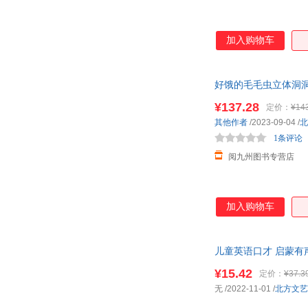
加入购物车
好饿的毛毛虫立体洞洞
物小班宝宝
¥137.28
定价：
¥14
其他作者
/2023-09-04
/
北
1条评论
阅九州图书专营店
加入购物车
儿童英语口才 启蒙有
蒙
绘本
英语书籍
¥15.42
定价：
¥37.3
无
/2022-11-01
/
北方文艺