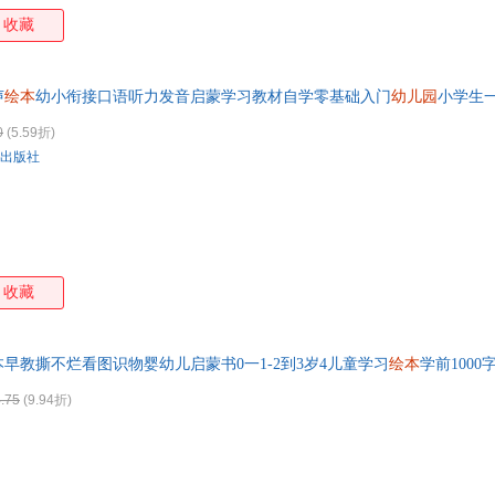
收藏
声
绘本
幼小衔接口语听力发音启蒙学习教材自学零基础入门
幼儿园
小学生
0
(5.59折)
出版社
收藏
早教撕不烂看图识物婴幼儿启蒙书0一1-2到3岁4儿童学习
绘本
学前1000
.75
(9.94折)