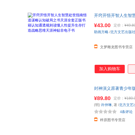
开窍开悟开智人生智
维天涯神贴非电子书
¥43.00
定价：
¥49.8
助画方略
/
北方文艺出版
文梦雕龙图书专营店
加入购物车
封神演义原著青少年
目的奇幻古书 古
¥89.80
定价：
¥180.
(明)
许仲琳
, 著
/
北方文艺
4条评论
梓原图书专营店