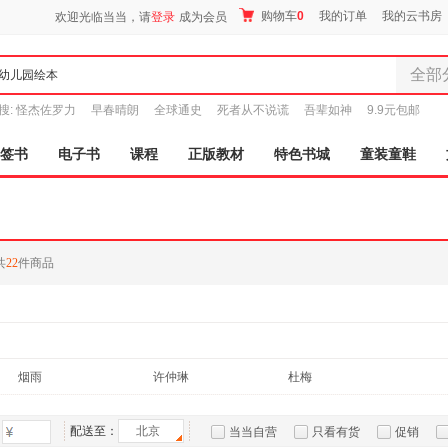
购物车
0
我的订单
我的云书房
欢迎光临当当，请
登录
成为会员
全部
全部分
搜:
怪杰佐罗力
早春晴朗
全球通史
死者从不说谎
吾辈如神
9.9元包邮
尾品汇
图书
签书
电子书
课程
正版教材
特色书城
童装童鞋
电子书
音像
影视
时尚美
共
22
件商品
母婴用
玩具
孕婴服
童装童
家居日
烟雨
许仲琳
杜梅
家具装
服装
配送至：
北京
当当自营
只看有货
促销
鞋