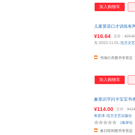
加入购物车
儿童英语口才训练有
语训练早教记背神器
¥16.64
定价：
¥29.8
无
/2022-11-01
/
北方文艺
书海行舟图书专营店
加入购物车
象形识字闪卡宝宝书本
器120
¥114.00
定价：
¥114
朱宏泽
/
北方文艺出版社
2条评论
春日喧和图书专营店