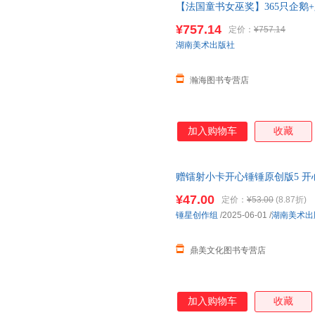
【法国童书女巫奖】365只企鹅+
儿园
宝宝早教数学启蒙
绘本
图画
¥757.14
定价：
¥757.14
助请联系客服】
湖南美术出版社
瀚海图书专营店
加入购物车
收藏
赠镭射小卡开心锤锤原创版5 
专属6-14岁的校
园
解压神器
幼儿
¥47.00
定价：
¥53.00
(8.87折)
锤星创作组
/2025-06-01
/
湖南美术出
鼎美文化图书专营店
加入购物车
收藏