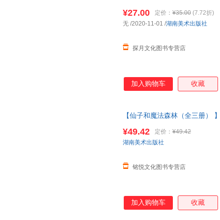
故事一二年级中小学生课外拓展
¥27.00
定价：
¥35.00
(7.72折)
无
/2020-11-01
/
湖南美术出版社
探月文化图书专营店
加入购物车
收藏
【仙子和魔法森林（全三册） 
幼儿
图书早教儿童书图画故事
幼
¥49.42
定价：
¥49.42
（全三册）
湖南美术出版社
铭悦文化图书专营店
加入购物车
收藏