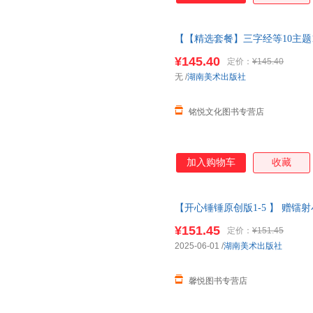
【【精选套餐】三字经等10主题
国学经典注音版弟子规三字经完
¥145.40
定价：
¥145.40
主题13册套装【注音可点读大开
无
/
湖南美术出版社
铭悦文化图书专营店
加入购物车
收藏
【开心锤锤原创版1-5 】 赠
帧全新故事集 儿童趣味漫画爆
¥151.45
定价：
¥151.45
当客服
2025-06-01
/
湖南美术出版社
馨悦图书专营店