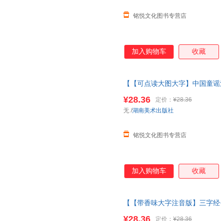
铭悦文化图书专营店
加入购物车
收藏
【【可点读大图大字】中国童谣
字经完整版
绘本
3儿童6岁千字
¥28.36
定价：
¥28.36
中国童谣注音版
无
/
湖南美术出版社
铭悦文化图书专营店
加入购物车
收藏
【【带香味大字注音版】三字经
三字经完整版
绘本
3儿童6岁千
¥28.36
定价：
¥28.36