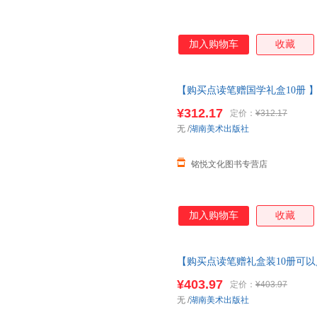
加入购物车
收藏
【购买点读笔赠国学礼盒10册 
版
绘本
3儿童6岁千字文增广贤
¥312.17
定价：
¥312.17
10册
无
/
湖南美术出版社
铭悦文化图书专营店
加入购物车
收藏
【购买点读笔赠礼盒装10册可以
三字经完整版
绘本
3儿童6岁千
¥403.97
定价：
¥403.97
无
/
湖南美术出版社