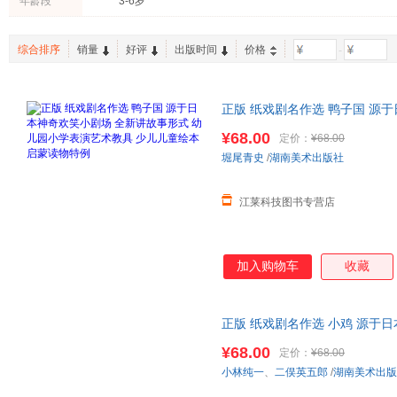
年龄段
3-6岁
综合排序
销量
好评
出版时间
价格
-
正版 纸戏剧名作选 鸭子国 源
小学表演艺术教具 少儿儿童
绘
¥68.00
定价：
¥68.00
堀尾青史
/
湖南美术出版社
江莱科技图书专营店
加入购物车
收藏
正版 纸戏剧名作选 小鸡 源于
学表演艺术教具少儿儿童
绘本
美
¥68.00
定价：
¥68.00
小林纯一
、
二俣英五郎
/
湖南美术出版