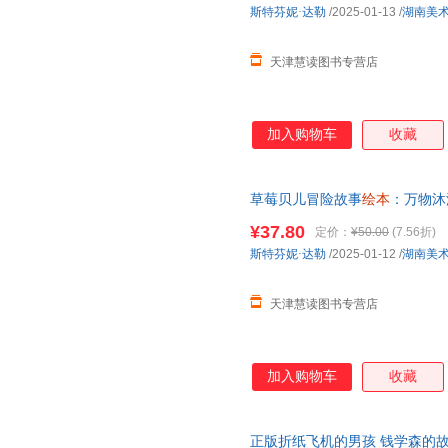
斯特芬妮·达勒
/2025-01-13
/
湖南美
天津慧读图书专营店
加入购物车
收藏
草莓贝儿冒险故事
绘本
：万物沐
事书4-5-6周岁宝宝孩子亲子共
¥37.80
定价：
¥50.00
(7.56折)
斯特芬妮·达勒
/2025-01-12
/
湖南美
天津慧读图书专营店
加入购物车
收藏
正版折纸飞机的男孩 钱学森的故