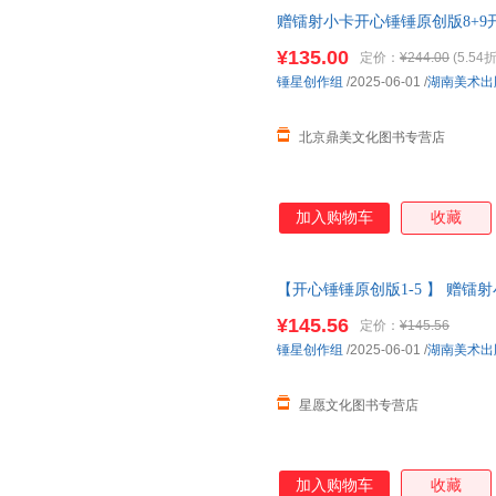
赠镭射小卡开心锤锤原创版8+9
版.9【新书】 开心锤锤:原创版.
¥135.00
定价：
¥244.00
(5.54折
锤星创作组
/2025-06-01
/
湖南美术出
北京鼎美文化图书专营店
加入购物车
收藏
【开心锤锤原创版1-5 】 赠
帧全新故事集 儿童趣味漫画爆
¥145.56
定价：
¥145.56
当当客服
锤星创作组
/2025-06-01
/
湖南美术出
星愿文化图书专营店
加入购物车
收藏