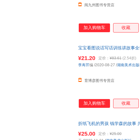
阅九州图书专营店
加入购物车
收藏
宝宝看图说话写话训练讲故事全
儿早教书籍 幼小衔接一年级
幼
¥21.20
定价：
¥83.61
(2.54折)
李寿芹
编
/2020-08-27
/
湖南美术出版
育博彦图书专营店
加入购物车
收藏
折纸飞机的男孩 钱学森的故事 
二年级中小学生课外拓展阅读书
¥25.00
定价：
¥25.00