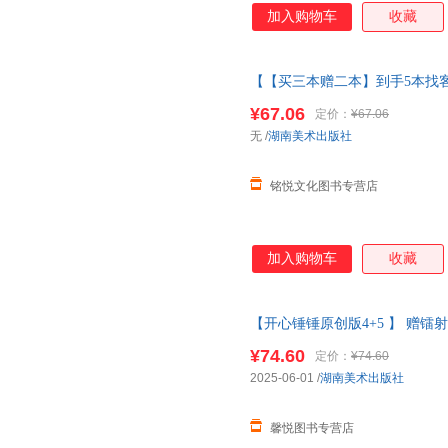
加入购物车
收藏
【【买三本赠二本】到手5本找客
版弟子规三字经完整版
绘本
3儿
¥67.06
定价：
¥67.06
5本找客服备注·可点读版
无
/
湖南美术出版社
铭悦文化图书专营店
加入购物车
收藏
【开心锤锤原创版4+5 】 赠
帧全新故事集 儿童趣味漫画爆
¥74.60
定价：
¥74.60
当客服
2025-06-01
/
湖南美术出版社
馨悦图书专营店