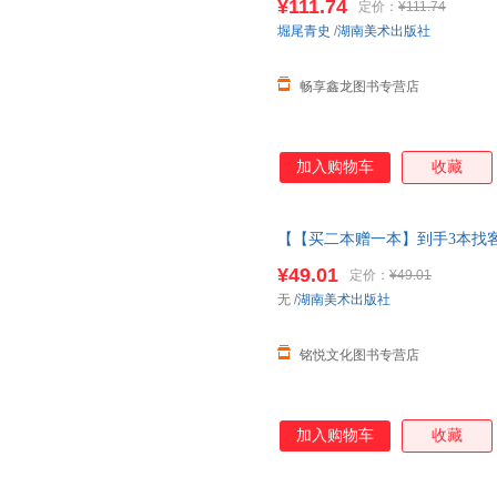
¥111.74
定价：
¥111.74
在线小当当客服
堀尾青史
/
湖南美术出版社
畅享鑫龙图书专营店
加入购物车
收藏
【【买二本赠一本】到手3本找客
版弟子规三字经完整版
绘本
3儿
¥49.01
定价：
¥49.01
3本找客服备注·可点读版
无
/
湖南美术出版社
铭悦文化图书专营店
加入购物车
收藏