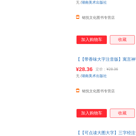
无
/
湖南美术出版社
铭悦文化图书专营店
加入购物车
收藏
【【带香味大字注音版】寓言神
字经完整版
绘本
3儿童6岁千字
¥28.36
定价：
¥28.36
版】寓言神话故事
无
/
湖南美术出版社
铭悦文化图书专营店
加入购物车
收藏
【【可点读大图大字】三字经注