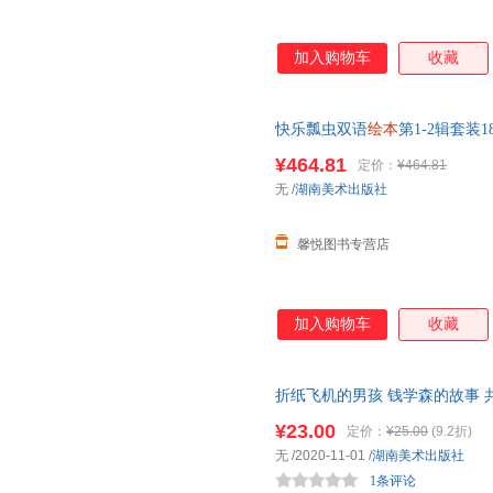
加入购物车
收藏
快乐瓢虫双语
绘本
第1-2辑套装
教启蒙图画书
幼儿园
亲子阅读宝
¥464.81
定价：
¥464.81
线当当客服
无
/
湖南美术出版社
馨悦图书专营店
加入购物车
收藏
折纸飞机的男孩 钱学森的故事 
二年级中小学生课外拓展阅读书
¥23.00
定价：
¥25.00
(9.2折)
无
/2020-11-01
/
湖南美术出版社
1条评论