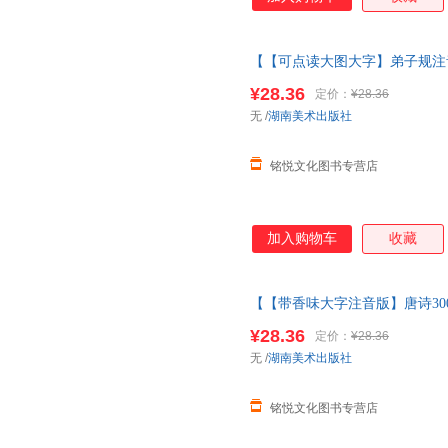
【【可点读大图大字】弟子规注
经完整版
绘本
3儿童6岁千字文
¥28.36
定价：
¥28.36
弟子规注音版
无
/
湖南美术出版社
铭悦文化图书专营店
加入购物车
收藏
【【带香味大字注音版】唐诗30
经完整版
绘本
3儿童6岁千字文
¥28.36
定价：
¥28.36
唐诗300首
无
/
湖南美术出版社
铭悦文化图书专营店