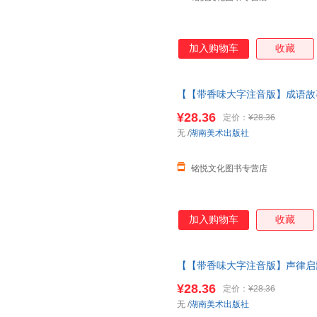
加入购物车
收藏
【【带香味大字注音版】成语故
完整版
绘本
3儿童6岁千字文增
¥28.36
定价：
¥28.36
版】成语故事
无
/
湖南美术出版社
铭悦文化图书专营店
加入购物车
收藏
【【带香味大字注音版】声律启
子规三字经完整版
绘本
3儿童6
¥28.36
定价：
¥28.36
版】声律启蒙+哲理故事
无
/
湖南美术出版社