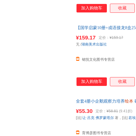
加入购物车
收藏
【国学启蒙10册+成语接龙8盒2
经完整版
绘本
3儿童6岁千字文增
¥159.17
定价：
¥159.17
256张
无
/
湖南美术出版社
铭悦文化图书专营店
加入购物车
收藏
全套4册小企鹅观察力培养
绘本
3一6-5小孩看的书幼儿
幼儿园
阅
¥55.30
定价：
¥58.81
(9.41折)
培养绘本
[法]
让·吕克·弗罗蒙塔尔
著，[法]
若埃
育博彦图书专营店