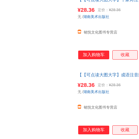
经完整版
绘本
3儿童6岁千字文
¥28.36
定价：
¥28.36
千家诗注音版
无
/
湖南美术出版社
铭悦文化图书专营店
加入购物车
收藏
【【可点读大图大字】成语注音
完整版
绘本
3儿童6岁千字文增
¥28.36
定价：
¥28.36
成语注音版
无
/
湖南美术出版社
铭悦文化图书专营店
加入购物车
收藏