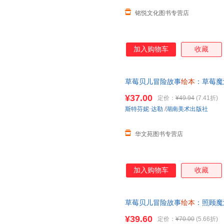
铭悦文化图书专营店
加入购物车
收藏
草莓贝儿冒险故事
绘本
：草莓魔
事书4-5-6周岁宝宝孩子亲子共
¥37.00
定价：
¥49.94
(7.41折)
斯特芬妮·达勒
/
湖南美术出版社
华文苑图书专营店
加入购物车
收藏
草莓贝儿冒险故事
绘本
：照顾魔
事书4-5-6周岁宝宝孩子亲子共
¥39.60
定价：
¥70.00
(5.66折)