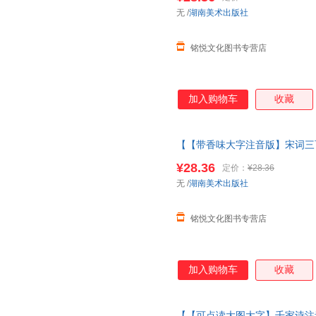
版】三字经+弟子规
无
/
湖南美术出版社
铭悦文化图书专营店
加入购物车
收藏
【【带香味大字注音版】宋词三
经完整版
绘本
3儿童6岁千字文
¥28.36
定价：
¥28.36
版】宋词三百首
无
/
湖南美术出版社
铭悦文化图书专营店
加入购物车
收藏
【【可点读大图大字】千家诗注