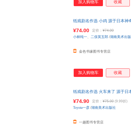
加入购物车
收藏
纸戏剧名作选 小鸡 源于日本神
演艺术教具少儿儿童
绘本
美育启
¥74.00
定价：
¥74.00
小林纯一
、
二俣英五郎
/
湖南美术出版
金色书缘图书专营店
加入购物车
收藏
纸戏剧名作选 火车来了 源于
艺术教具 3-6岁少儿
绘本
美育启
¥74.90
定价：
¥75.00
(9.99折)
Toyota一彦
/
湖南美术出版社
一越图书专营店