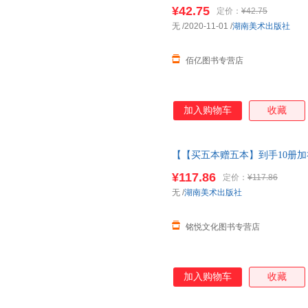
一二年级中小学生课外拓展阅读
¥42.75
定价：
¥42.75
无
/2020-11-01
/
湖南美术出版社
佰亿图书专营店
加入购物车
收藏
【【买五本赠五本】到手10册加
弟子规三字经完整版
绘本
3儿童
¥117.86
定价：
¥117.86
10册加礼盒·可点读版
无
/
湖南美术出版社
铭悦文化图书专营店
加入购物车
收藏