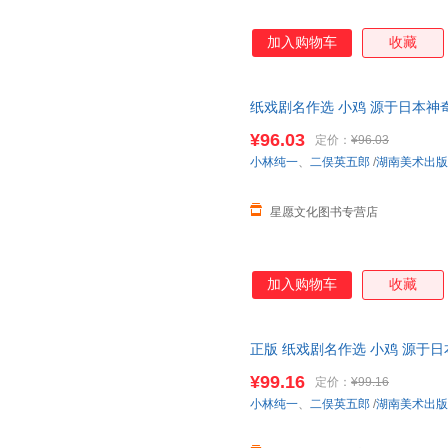
加入购物车
收藏
纸戏剧名作选 小鸡 源于日本神
演艺术教具少儿儿童
绘本
美育启
¥96.03
定价：
¥96.03
在线小当当客服
小林纯一
、
二俣英五郎
/
湖南美术出版
星愿文化图书专营店
加入购物车
收藏
正版 纸戏剧名作选 小鸡 源于
学表演艺术教具少儿儿童
绘本
美
¥99.16
定价：
¥99.16
小林纯一
、
二俣英五郎
/
湖南美术出版