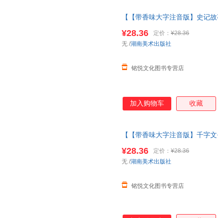
【【带香味大字注音版】史记故
完整版
绘本
3儿童6岁千字文增
¥28.36
定价：
¥28.36
版】史记故事
无
/
湖南美术出版社
铭悦文化图书专营店
加入购物车
收藏
【【带香味大字注音版】千字文
三字经完整版
绘本
3儿童6岁千
¥28.36
定价：
¥28.36
版】千字文+千家诗
无
/
湖南美术出版社
铭悦文化图书专营店