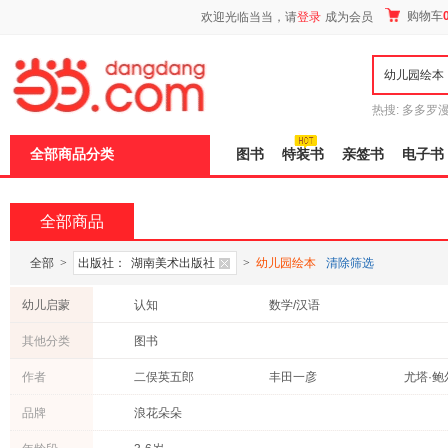
新
购物车
欢迎光临当当，请
登录
成为会员
窗
口
打
开
无
障
热搜:
多多罗
碍
传说
十日终
说
全部商品分类
图书
特装书
亲签书
电子书
明
页
面,
按
全部商品
Ctrl
加
波
全部
>
出版社：
湖南美术出版社
>
幼儿园绘本
清除筛选
浪
键
幼儿启蒙
认知
数学/汉语
打
开
其他分类
图书
导
盲
作者
二俣英五郎
丰田一彦
尤塔·鲍
模
式
铃木守
黑川光广
松井纪
品牌
浪花朵朵
刘继卣
艾米