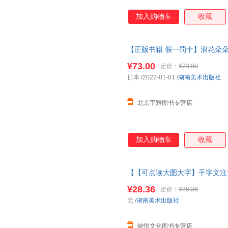
加入购物车
收藏
【正版书籍 假一罚十】浪花朵朵
欢笑小剧场 全新讲故事形式
幼
¥73.00
定价：
¥73.00
票zj
日本
/2022-01-01
/
湖南美术出版社
北京宇雅图书专营店
加入购物车
收藏
【【可点读大图大字】千字文注
经完整版
绘本
3儿童6岁千字文
¥28.36
定价：
¥28.36
千字文注音版
无
/
湖南美术出版社
铭悦文化图书专营店