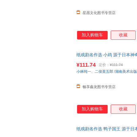
星愿文化图书专营店
加入购物车
收藏
纸戏剧名作选 小鸡 源于日本神
演艺术教具少儿儿童
绘本
美育启
¥111.74
定价：
¥111.74
在线小当当客服
小林纯一
、
二俣英五郎
/
湖南美术出版
畅享鑫龙图书专营店
加入购物车
收藏
纸戏剧名作选 鸭子国王 源于日
学表演艺术教具 少儿儿童
绘本