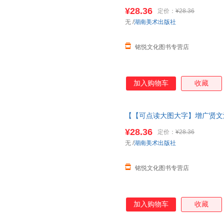
经完整版
绘本
3儿童6岁千字文
¥28.36
定价：
¥28.36
三字经注音版
无
/
湖南美术出版社
铭悦文化图书专营店
加入购物车
收藏
【【可点读大图大字】增广贤文
字经完整版
绘本
3儿童6岁千字
¥28.36
定价：
¥28.36
增广贤文注音版
无
/
湖南美术出版社
铭悦文化图书专营店
加入购物车
收藏