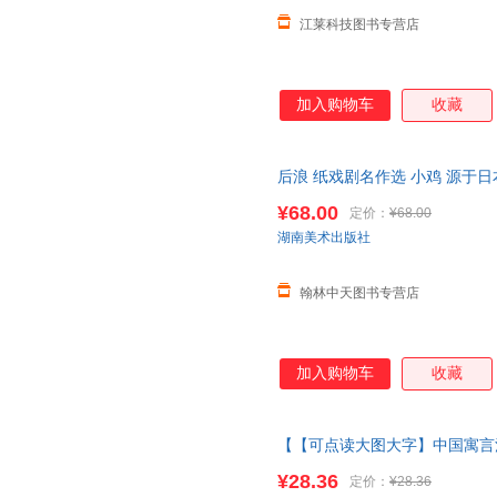
江莱科技图书专营店
加入购物车
收藏
后浪 纸戏剧名作选 小鸡 源于
学表演艺术教具少儿儿童
绘本
美
¥68.00
定价：
¥68.00
湖南美术出版社
翰林中天图书专营店
加入购物车
收藏
【【可点读大图大字】中国寓言
字经完整版
绘本
3儿童6岁千字
¥28.36
定价：
¥28.36
中国寓言注音版