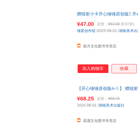
赠镭射小卡开心锤锤原创版5 
专属6-14岁的校
园
解压神器
幼儿
¥47.00
定价：
¥53.00
(8.87折)
锤星创作组
/2025-06-01
/
湖南美术出
探月文化图书专营店
加入购物车
收藏
【开心锤锤原创版4+5 】 赠
帧全新故事集 儿童趣味漫画爆
¥68.25
定价：
¥68.25
当当客服
2025-06-01
/
湖南美术出版社
星愿文化图书专营店