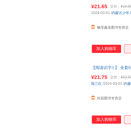
大字幼小衔接 可开发
¥21.65
定价：
¥22.5
2024-03-01
/
内蒙古少年
畅享鑫龙图书专营店
加入购物车
【阅读识字3 】 全套
大字幼小衔接 正版书
¥21.75
定价：
¥22.5
陈三红
/2024-03-01
/
内蒙
尚苑图书专营店
加入购物车