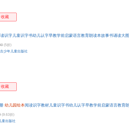
收藏
阅读识字儿童识字书幼儿认字早教学前启蒙语言教育朗读本故事书诵读大
00
(5折)
古少年儿童出版社
收藏
8册
幼儿园绘本
阅读识字教材儿童识字书幼儿认字早教学前启蒙语言教育
票 如需请联系在线小当当客服
0
(9.63折)
儿童出版社