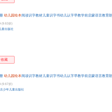
8册
幼儿园绘本
阅读识字教材儿童识字书幼儿认字早教学前启蒙语言教育
票 如需请联系在线小当当客服
0
(9.63折)
儿童出版社
收藏
8册
幼儿园绘本
阅读识字教材儿童识字书幼儿认字早教学前启蒙语言教育
籍 七天无理由退换货【让您无忧购物】
0
(9.67折)
古少年儿童出版社