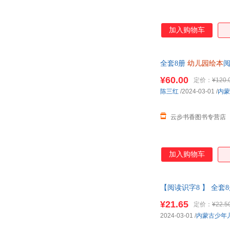
加入购物车
全套8册
幼儿园绘本
班拼音认读绘本
¥60.00
定价：
¥120.
陈三红
/2024-03-01
/
内蒙
云步书香图书专营店
加入购物车
【阅读识字8 】 全套
大字幼小衔接 可开发
¥21.65
定价：
¥22.5
2024-03-01
/
内蒙古少年