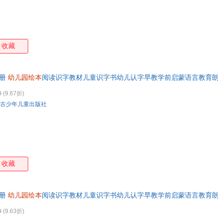
收藏
8册
幼儿园绘本
阅读识字教材儿童识字书幼儿认字早教学前启蒙语言教育
籍 七天无理由退换货【让您无忧购物】
0
(9.67折)
古少年儿童出版社
收藏
8册
幼儿园绘本
阅读识字教材儿童识字书幼儿认字早教学前启蒙语言教育
票 如需请联系在线小当当客服
0
(9.63折)