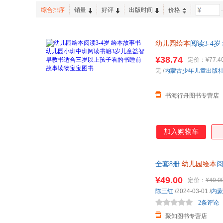
综合排序
销量
好评
出版时间
价格
-
幼儿园绘本
阅读3-4
宝宝图书
¥38.74
定价：
¥77.4
无
/
内蒙古少年儿童出版
书海行舟图书专营店
加入购物车
全套8册
幼儿园绘本
中大班拼音认读绘
¥49.00
定价：
¥49.0
陈三红
/2024-03-01
/
内蒙
2条评论
聚知图书专营店