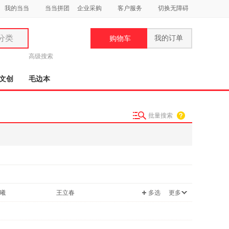
我的当当
当当拼团
企业采购
客户服务
切换无障碍
分类
我的订单
购物车
类
高级搜索
文创
毛边本
批量搜索
妆
品
饰
鞋
用
曦
王立春
多选
更多
饰