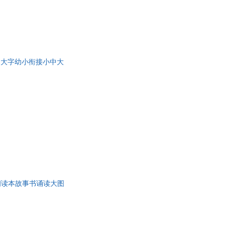
图大字幼小衔接小中大
朗读本故事书诵读大图