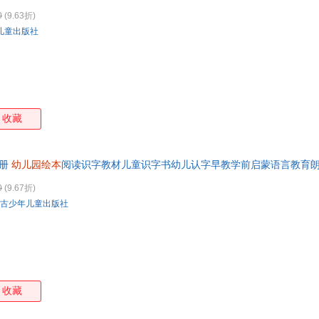
票 如需请联系在线小当当客服
0
(9.63折)
儿童出版社
收藏
8册
幼儿园绘本
阅读识字教材儿童识字书幼儿认字早教学前启蒙语言教育
籍 七天无理由退换货【让您无忧购物】
0
(9.67折)
古少年儿童出版社
收藏