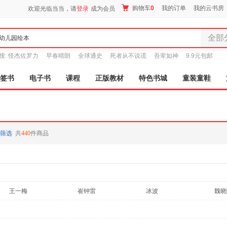
购物车
0
我的订单
我的云书房
欢迎光临当当，请
登录
成为会员
全部
全部分
搜:
怪杰佐罗力
早春晴朗
全球通史
死者从不说谎
吾辈如神
9.9元包邮
尾品汇
图书
签书
电子书
课程
正版教材
特色书城
童装童鞋
电子书
音像
影视
时尚美
筛选
共
440
件商品
母婴用
玩具
孕婴服
童装童
家居日
王一梅
崔钟雷
冰波
魏晓
家具装
东琪
服装
鞋