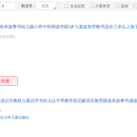
箱包皮
配送至：
北京
当当自营
只看有货
促销
手表饰
特卖
预售
入驻商家
运动户
岁 绘本故事书幼儿园小班中班阅读书籍3岁儿童益智早教书适合三岁以上
汽车用
食品
0
(5.01折)
手机通
社
数码影
电脑办
大家电
家用电
收藏
阅读识字教材儿童识字书幼儿认字早教学前启蒙语言教育朗读本故事书诵
0
古少年儿童出版社