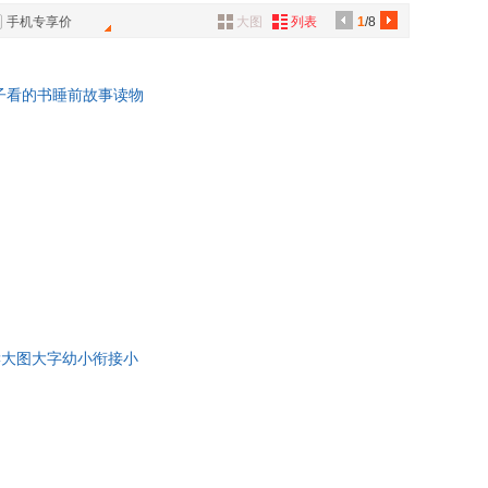
具
手机专享价
大图
列表
1
/8
品
外
孩子看的书睡前故事读物
品
讯
音
公
器
读大图大字幼小衔接小