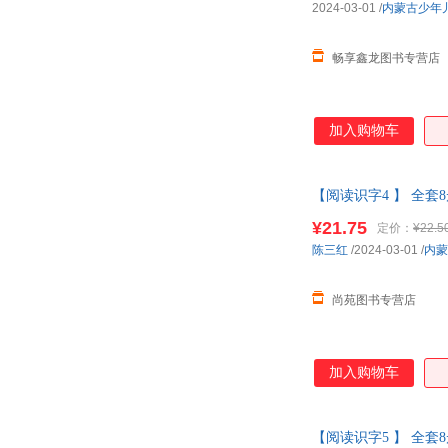
2024-03-01
/
内蒙古少年
畅享鑫龙图书专营店
加入购物车
【阅读识字4 】 全套
大字幼小衔接 正版书
¥21.75
定价：
¥22.5
陈三红
/2024-03-01
/
内蒙
尚苑图书专营店
加入购物车
【阅读识字5 】 全套