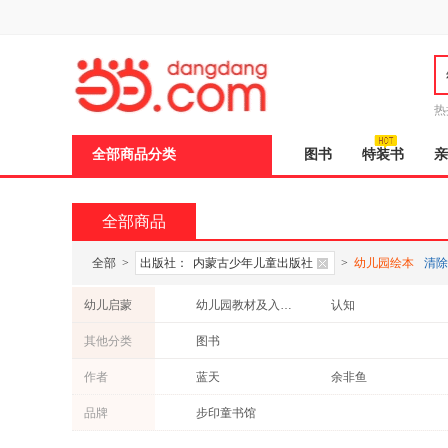
新
窗
口
打
开
无
障
热
碍
说
全部商品分类
图书
特装书
亲
明
页
面,
按
全部商品
Ctrl
加
波
全部
>
出版社：
内蒙古少年儿童出版社
>
幼儿园绘本
清除
浪
键
幼儿启蒙
幼儿园教材及入学准备
认知
打
开
其他分类
图书
导
盲
作者
蓝天
余非鱼
模
式
两色风景
段立欣
品牌
步印童书馆