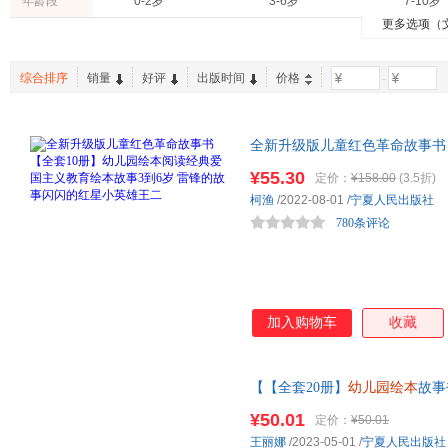
年龄段
0-2岁
3-6岁
7-10岁
更多选项（
综合排序
销量
好评
出版时间
价格
-
全新升级版儿童红色革命故事书
教育绘本故事3到6岁 雷锋的故
¥55.30
定价：
¥158.00
(3.5折)
柯渔
/2022-08-01
/
宁夏人民出版社
780条评论
加入购物车
收藏
【【全套20册】
幼儿园绘本
故事
话绘本4-5-6岁带拼音
幼儿园绘
¥50.01
定价：
¥50.01
王丽娜
/2023-05-01
/
宁夏人民出版社