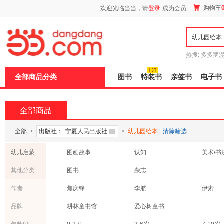
新
购物车
欢迎光临当当，请
登录
成为会员
窗
口
打
开
无
障
热搜:
多多罗
碍
传说
十日终
说
全部商品分类
图书
特装书
亲签书
电子书
明
页
面,
按
全部商品
Ctrl
加
波
全部
>
出版社：
宁夏人民出版社
>
幼儿园绘本
清除筛选
浪
键
幼儿启蒙
图画故事
认知
美术/书
打
开
其他分类
图书
杂志
导
盲
作者
焦庆锋
李航
伊索
模
式
汪曾祺
格林兄弟
品牌
耕林童书馆
爱心树童书