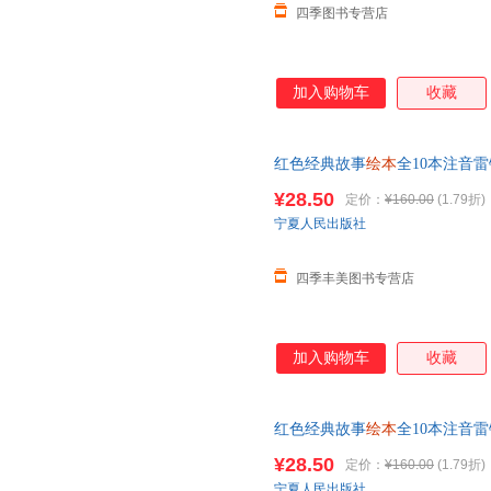
四季图书专营店
加入购物车
收藏
红色经典故事
绘本
全10本注音
雷锋的故事陈广生崔家骏著儿童
¥28.50
定价：
¥160.00
(1.79折)
版
宁夏人民出版社
四季丰美图书专营店
加入购物车
收藏
红色经典故事
绘本
全10本注音
雷锋的故事陈广生崔家骏著儿童
¥28.50
定价：
¥160.00
(1.79折)
票
宁夏人民出版社