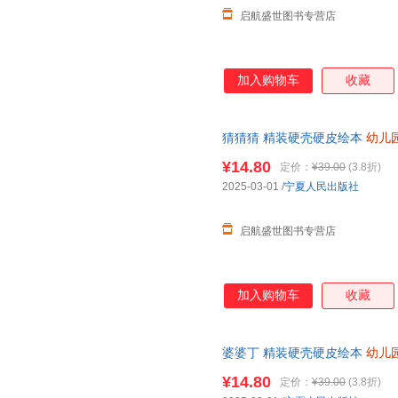
启航盛世图书专营店
加入购物车
收藏
猜猜猜 精装硬壳硬皮绘本
幼儿
早教启蒙好习惯养成故事绘本 
¥14.80
定价：
¥39.00
(3.8折)
2025-03-01
/
宁夏人民出版社
启航盛世图书专营店
加入购物车
收藏
婆婆丁 精装硬壳硬皮绘本
幼儿
识科普绘本 3-6-8岁儿童早教
¥14.80
定价：
¥39.00
(3.8折)