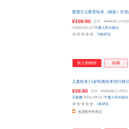
爱国主义教育绘本（精装）红色
一年级读必经典书目儿童革命书籍
¥109.90
定价：
¥298.00
(3.69折
/
/2025-01-12
/
宁夏人民出版社
79条评论
加入购物车
收藏
儿童绘本3 6岁经典绘本排行榜
本系列
幼儿园绘本
小班绘本推荐
¥39.80
定价：
¥160.00
(2.49折)
际大师插画 爱的教育绘本 亲子
王丽娜
/2021-08-01
/
宁夏人民出版社
2条评论
优漫图书专营店