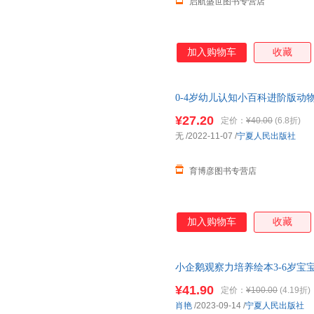
启航盛世图书专营店
加入购物车
收藏
0-4岁幼儿认知小百科进阶版动
认知立体书籍1-2-3-6岁婴儿
¥27.20
定价：
¥40.00
(6.8折)
无
/2022-11-07
/
宁夏人民出版社
育博彦图书专营店
加入购物车
收藏
小企鹅观察力培养绘本3-6岁宝
本0到3岁儿童读物3一6书籍适合
¥41.90
定价：
¥100.00
(4.19折)
肖艳
/2023-09-14
/
宁夏人民出版社