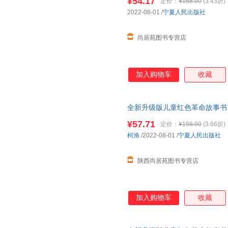
¥54.17
定价：
¥158.00
(3.43折)
请放心下单，本店所有商品均可
2022-08-01
/
宁夏人民出版社
尚居苑图书专营店
加入购物车
收藏
全新升级版儿童红色革命故事书
教育绘本故事3到6岁 雷锋的故
¥57.71
定价：
¥158.00
(3.66折)
柯渔
/2022-08-01
/
宁夏人民出版社
陕西尚居苑图书专营店
加入购物车
收藏