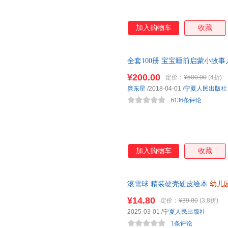
加入购物车
收藏
全套100册 宝宝睡前启蒙小故事
音有声伴读为0-6岁宝宝精选全
¥200.00
定价：
¥500.00
(4折)
廉东星
/2018-04-01
/
宁夏人民出版社
6136条评论
加入购物车
收藏
滚雪球 精装硬壳硬皮绘本
幼儿
早教启蒙好习惯养成故事绘本 
¥14.80
定价：
¥39.00
(3.8折)
2025-03-01
/
宁夏人民出版社
1条评论