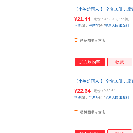
【小英雄雨来 】 全套10册 儿
义教育绘本故事3到6岁 雷锋的
¥21.44
定价：
¥22.20
(9.66折)
换货【让您无忧购物】
柯渔
编，
严梦琴
绘
/
宁夏人民出版社
尚苑图书专营店
加入购物车
收藏
【小英雄雨来 】 全套10册 儿
义教育绘本故事3到6岁 雷锋的
¥22.64
定价：
¥22.64
线当当客服
柯渔
编，
严梦琴
绘
/
宁夏人民出版社
馨悦图书专营店