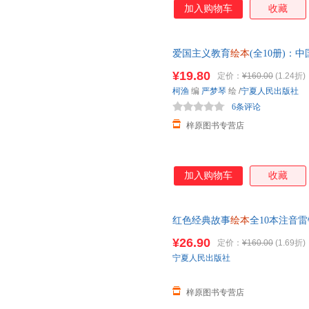
加入购物车
收藏
爱国主义教育
绘本
(全10册)：
子阅读的故事书彩图注音版带拼
¥19.80
定价：
¥160.00
(1.24折)
柯渔
编
严梦琴
绘
/
宁夏人民出版社
6条评论
梓原图书专营店
加入购物车
收藏
红色经典故事
绘本
全10本注音
雷锋的故事陈广生崔家骏著儿童
¥26.90
定价：
¥160.00
(1.69折)
宁夏人民出版社
梓原图书专营店