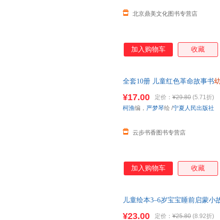
北京鼎美文化图书专营店
加入购物车
收藏
全套10册 儿童红色革命故事书
到6岁 雷锋的故事的红星小英
¥17.00
定价：
¥29.80
(5.71折)
柯渔
编，
严梦琴
绘
/
宁夏人民出版社
云步书香图书专营店
加入购物车
收藏
儿童绘本3–6岁宝宝睡前启蒙小
猪小红帽丑小鸭青蛙王子灰姑娘
¥23.00
定价：
¥25.80
(8.92折)