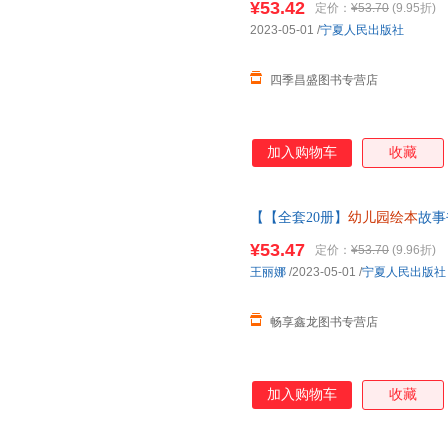
¥53.42
定价：
¥53.70
(9.95折)
2023-05-01
/
宁夏人民出版社
四季昌盛图书专营店
加入购物车
收藏
【【全套20册】
幼儿园绘本
故事
绘本4-5—6岁带拼音
幼儿园绘本
¥53.47
定价：
¥53.70
(9.96折)
客服
王丽娜
/2023-05-01
/
宁夏人民出版社
畅享鑫龙图书专营店
加入购物车
收藏