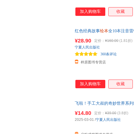
加入购物车
收藏
红色经典故事
绘本
全10本注音
雷锋的故事陈广生崔家骏著儿童
¥28.90
定价：
¥160.00
(1.81折)
宁夏人民出版社
360条评论
梓原图书专营店
加入购物车
收藏
飞啦！手工大叔的奇妙世界系列
的儿童绘本3-6-8岁儿童早教
¥14.80
定价：
¥39.00
(3.8折)
2025-03-01
/
宁夏人民出版社