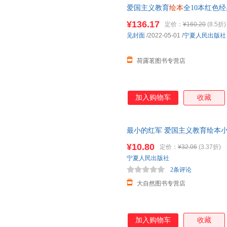
爱国主义教育
绘本
全10本红色
雄王二小
绘本
雷锋的故事陈广生
¥136.17
定价：
¥160.20
(8.5折)
见封面
/2022-05-01
/
宁夏人民出版社
荷露茗图书专营店
加入购物车
收藏
最小的红军 爱国主义教育绘本
6-7-8岁儿童文学书读物正版
¥10.80
定价：
¥32.06
(3.37折)
宁夏人民出版社
2条评论
大自然图书专营店
加入购物车
收藏