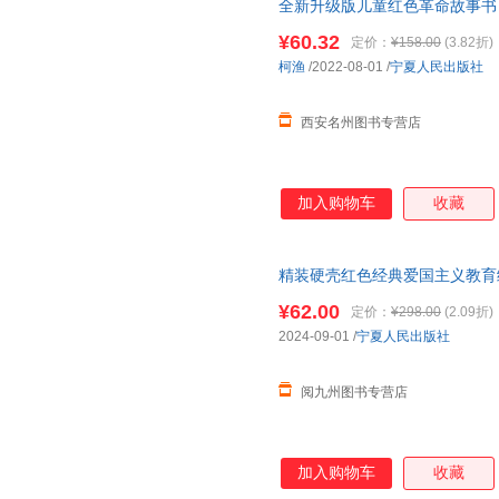
全新升级版儿童红色革命故事书
教育绘本故事3到6岁 雷锋的故
¥60.32
定价：
¥158.00
(3.82折)
柯渔
/2022-08-01
/
宁夏人民出版社
西安名州图书专营店
加入购物车
收藏
精装硬壳红色经典爱国主义教育绘
故事的红星王二小大班抗日战争
¥62.00
定价：
¥298.00
(2.09折)
2024-09-01
/
宁夏人民出版社
阅九州图书专营店
加入购物车
收藏