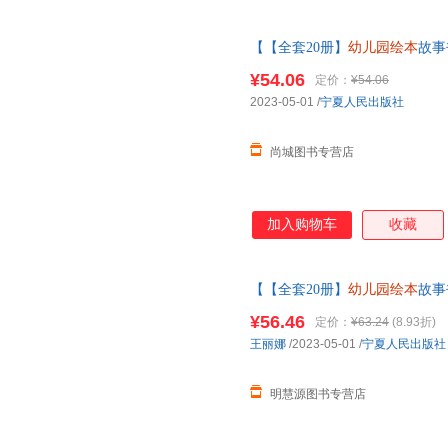
【【全套20册】
幼儿园绘本
故事
绘本4-5—6岁带拼音
幼儿园绘本
¥54.06
定价：
¥54.06
服
2023-05-01
/
宁夏人民出版社
尚城图书专营店
加入购物车
收藏
【【全套20册】
幼儿园绘本
故事
绘本4-5—6岁带拼音
幼儿园绘本
¥56.46
定价：
¥63.24
(8.93折)
王丽娜
/2023-05-01
/
宁夏人民出版社
明慧源图书专营店