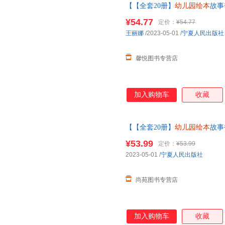
【【全套20册】
幼儿园绘本
故事
绘本4-5—6岁带拼音
幼儿园绘本
¥54.77
定价：
¥54.77
服
王丽娜
/2023-05-01
/
宁夏人民出版社
馨悦图书专营店
加入购物车
收藏
【【全套20册】
幼儿园绘本
故事
绘本4-5—6岁带拼音
幼儿园绘本
¥53.99
定价：
¥53.99
您无忧购物】
2023-05-01
/
宁夏人民出版社
尚苑图书专营店
加入购物车
收藏