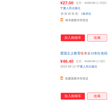
¥27.00
定价：
¥160.00
(1.69折)
宁夏人民出版社
1条评论
淘书斋图书专营店
加入购物车
收藏
爱国主义教育
绘本
全10本红色
雄二小
绘本
雷锋的故事陈广生崔
¥46.40
定价：
¥160.00
(2.9折)
2023-06-12
/
宁夏人民出版社
荷露茗图书专营店
加入购物车
收藏