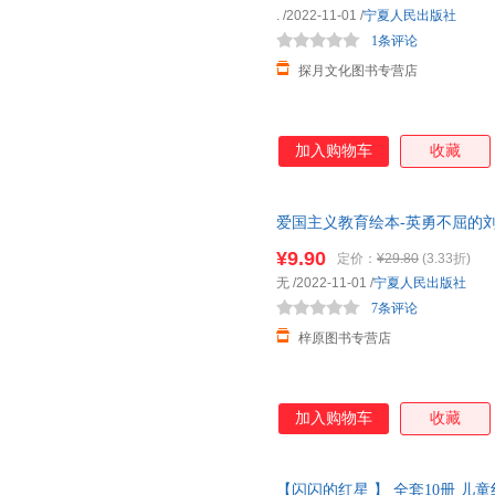
.
/2022-11-01
/
宁夏人民出版社
1条评论
探月文化图书专营店
加入购物车
收藏
爱国主义教育绘本-英勇不屈的
目儿童革命书籍抗日英雄3-6岁
¥9.90
定价：
¥29.80
(3.33折)
无
/2022-11-01
/
宁夏人民出版社
7条评论
梓原图书专营店
加入购物车
收藏
【闪闪的红星 】 全套10册 儿