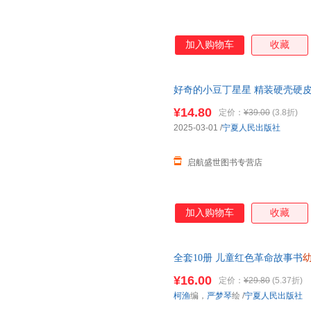
加入购物车
收藏
好奇的小豆丁星星 精装硬壳硬
3-6-8岁儿童早教启蒙好习惯养
¥14.80
定价：
¥39.00
(3.8折)
2025-03-01
/
宁夏人民出版社
启航盛世图书专营店
加入购物车
收藏
全套10册 儿童红色革命故事书
到6岁 雷锋的故事的红星小英
¥16.00
定价：
¥29.80
(5.37折)
柯渔
编，
严梦琴
绘
/
宁夏人民出版社