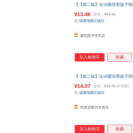
【【第二辑】全10册培养孩子情
童故事书1一3岁以上读物三岁四
¥13.46
定价：
¥13.46
当当客服
无
/
成都地图出版社
馨悦图书专营店
加入购物车
收藏
【【第二辑】全10册培养孩子情
事书1一3岁以上读物三岁四岁宝
¥14.07
定价：
¥15.76
(8.93折)
子情商的小绘本
无
/
成都地图出版社
明慧源图书专营店
加入购物车
收藏