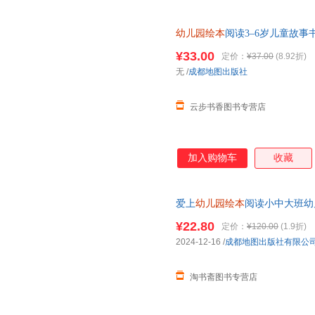
幼儿园绘本
阅读3–6岁儿童故
绘本0到3岁小班中班大班4-5早
¥33.00
定价：
¥37.00
(8.92折)
无
/
成都地图出版社
云步书香图书专营店
加入购物车
收藏
爱上
幼儿园绘本
阅读小中大班幼
性格培养早期阅读启蒙认知早教
¥22.80
定价：
¥120.00
(1.9折)
2024-12-16
/
成都地图出版社有限公
淘书斋图书专营店