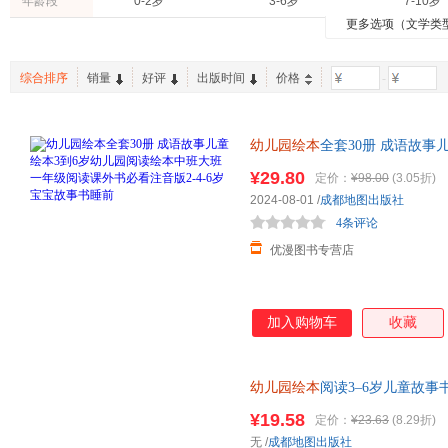
年龄段
0-2岁
3-6岁
7-10岁
陈红
杨军
施耐庵
更多选项（文学类
高鹗
综合排序
销量
好评
出版时间
价格
-
幼儿园绘本
全套30册 成语故事
级阅读课外书必看注音版2-4-6
¥29.80
定价：
¥98.00
(3.05折)
2024-08-01
/
成都地图出版社
4条评论
优漫图书专营店
加入购物车
收藏
幼儿园绘本
阅读3–6岁儿童故
绘本0到3岁小班中班大班4-5早
¥19.58
定价：
¥23.63
(8.29折)
小绘本
无
/
成都地图出版社