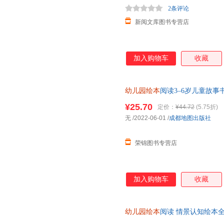
2条评论
新阅文库图书专营店
加入购物车
收藏
幼儿园绘本
阅读3–6岁儿童故
本0到3岁小班中班大班4-5早教
¥25.70
定价：
¥44.72
(5.75折)
无
/2022-06-01
/
成都地图出版社
荣锦图书专营店
加入购物车
收藏
幼儿园绘本
阅读 情景认知绘本全1
宝宝早教故事书汽车交通工具我