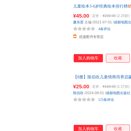
儿童绘本3-6岁经典绘本排行榜
格培养绘本儿童睡前故事书0-3-
¥45.00
定价：
¥200.00
(2.25折)
廉东星
主编
/2021-07-01
/
成都地图
4条评论
优漫图书专营店
加入购物车
收藏
【8册】陈伯吹儿童情商培养启蒙
阅读故事书儿童文学获奖陈伯吹
¥25.00
定价：
¥160.00
(1.57折)
陈伯吹
/2024-09-01
/
成都地图出版社
125条评论
加入购物车
收藏