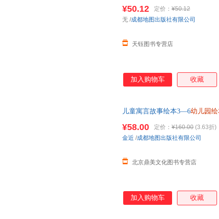
故事书情绪管理早教书籍儿童逆
¥50.12
定价：
¥50.12
无
/
成都地图出版社有限公司
天钰图书专营店
加入购物车
收藏
儿童寓言故事绘本3—6
幼儿园绘
4-5岁小孩看的书睡前故事书籍
¥58.00
定价：
¥160.00
(3.63折)
金近
/
成都地图出版社有限公司
北京鼎美文化图书专营店
加入购物车
收藏