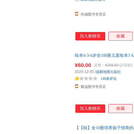
尚城图书专营店
加入购物车
收藏
绘本0-3-6岁全100册儿童绘本3
当当自营同款睡前故事书 绘本
¥60.00
定价：
¥298.00
(2.02折)
2020-12-05
/
成都地图出版社
148条评论
横溢图书专营店
加入购物车
收藏
【【辑】全10册培养孩子情商的
事书1一3岁以上读物三岁四岁宝