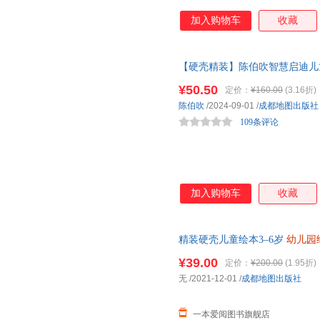
加入购物车
收藏
【硬壳精装】陈伯吹智慧启迪儿童
幼儿园绘本
阅读故事书儿童文学
¥50.50
定价：
¥160.00
(3.16折)
陈伯吹
/2024-09-01
/
成都地图出版社
109条评论
加入购物车
收藏
精装硬壳儿童绘本3–6岁
幼儿园
班三到四岁宝宝 硬面幼儿故事书
¥39.00
定价：
¥200.00
(1.95折)
无
/2021-12-01
/
成都地图出版社
一本爱阅图书旗舰店