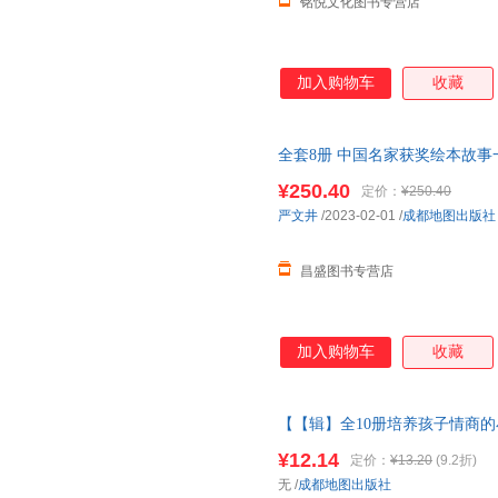
铭悦文化图书专营店
加入购物车
收藏
全套8册 中国名家获奖绘本故事
岁童话中班大班课外书宝宝书本
¥250.40
定价：
¥250.40
严文井
/2023-02-01
/
成都地图出版社
昌盛图书专营店
加入购物车
收藏
【【辑】全10册培养孩子情商的
事书1一3岁以上读物三岁四岁宝
¥12.14
定价：
¥13.20
(9.2折)
货【让您无忧购物】
无
/
成都地图出版社