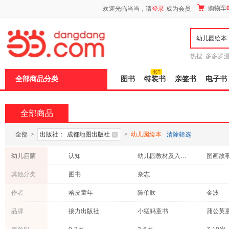
新
购物车
欢迎光临当当，请
登录
成为会员
窗
口
打
开
无
障
热搜:
多多罗
碍
传说
十日终
说
全部商品分类
图书
特装书
亲签书
电子书
明
页
面,
按
全部商品
Ctrl
加
波
全部
>
出版社：
成都地图出版社
>
幼儿园绘本
清除筛选
浪
键
幼儿启蒙
认知
幼儿园教材及入学准备
图画故
打
开
其他分类
图书
杂志
导
盲
作者
哈皮童年
陈伯吹
金波
模
式
王颖
金近
纸贵满
品牌
接力出版社
小猛犸童书
蒲公英
曹雪芹
周锐
吴承恩