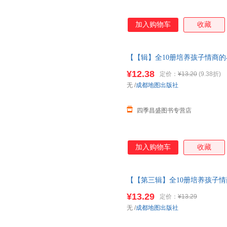
加入购物车
收藏
【【辑】全10册培养孩子情商的
事书1一3岁以上读物三岁四岁宝
¥12.38
定价：
¥13.20
(9.38折)
取
无
/
成都地图出版社
四季昌盛图书专营店
加入购物车
收藏
【【第三辑】全10册培养孩子情
童故事书1一3岁以上读物三岁四
¥13.29
定价：
¥13.29
当当客服
无
/
成都地图出版社