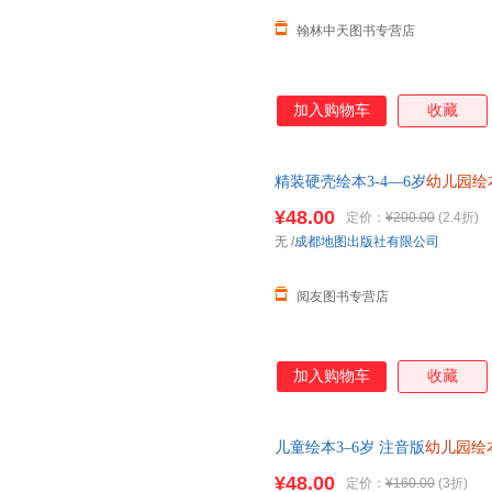
翰林中天图书专营店
加入购物车
收藏
精装硬壳绘本3-4—6岁
幼儿园绘
事书推荐情绪管理早教书籍儿童
¥48.00
定价：
¥200.00
(2.4折)
无
/
成都地图出版社有限公司
阅友图书专营店
加入购物车
收藏
儿童绘本3–6岁 注音版
幼儿园绘
班大班三到四岁宝宝书籍硬壳幼
¥48.00
定价：
¥160.00
(3折)