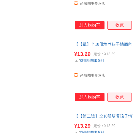
尚城图书专营店
加入购物车
收藏
【【辑】全10册培养孩子情商的
事书1一3岁以上读物三岁四岁宝
¥13.29
定价：
¥13.29
当当客服
无
/
成都地图出版社
尚城图书专营店
加入购物车
收藏
【【第二辑】全10册培养孩子情
童故事书1一3岁以上读物三岁四
¥13.29
定价：
¥13.29
当当客服
无
/
成都地图出版社