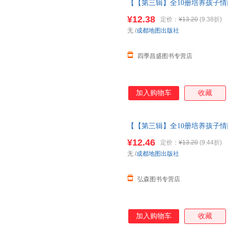
【【第三辑】全10册培养孩子情
童故事书1一3岁以上读物三岁四
¥12.38
定价：
¥13.20
(9.38折)
取
无
/
成都地图出版社
四季昌盛图书专营店
加入购物车
收藏
【【第三辑】全10册培养孩子情
童故事书1一3岁以上读物三岁
¥12.46
定价：
¥13.20
(9.44折)
无
/
成都地图出版社
弘森图书专营店
加入购物车
收藏