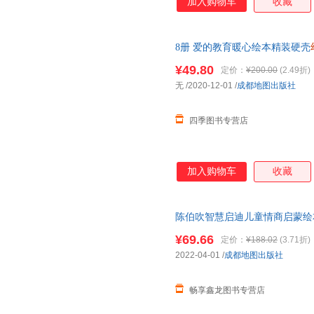
加入购物车
收藏
8册 爱的教育暖心绘本精装硬壳
本亲子阅读幼儿园小中大班启蒙
¥49.80
定价：
¥200.00
(2.49折)
无
/2020-12-01
/
成都地图出版社
四季图书专营店
加入购物车
收藏
陈伯吹智慧启迪儿童情商启蒙绘
岁看的书硬皮经典童话BK 可开
¥69.66
定价：
¥188.02
(3.71折)
2022-04-01
/
成都地图出版社
畅享鑫龙图书专营店