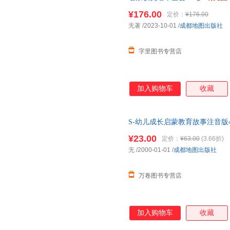
故事书籍睡前读物学前宝宝早教
¥176.00
定价：
¥176.00
无著
/2023-10-01
/
成都地图出版社
字里图书专营店
加入购物车
收藏
S-幼儿成长启蒙教育故事注音版
中班大班绘本4-5岁读物三岁四五
¥23.00
定价：
¥63.00
(3.66折)
无
/2000-01-01
/
成都地图出版社
万卷图书专营店
加入购物车
收藏