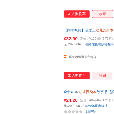
加入购物车
收藏
【同步视频】我爱上
幼儿园绘本
6岁情商培养情绪管理绘本幼儿
¥32.90
定价：
¥120.00
(2.75折)
无
/2023-06-15
/
成都地图出版社有限
晖文锦绣图书专营店
加入购物车
收藏
全套40本
幼儿园绘本
故事书 适
儿童一年级阅读学前班中班六5
¥24.20
定价：
¥200.81
(1.21折)
无
/2020-08-28
/
成都地图出版社
2条评论