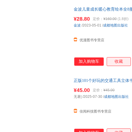
金波儿童成长暖心教育绘本全8
本儿童故事书早教启蒙阅读幼儿
¥28.80
定价：
¥160.00
(1.8折)
金波
/2023-05-01
/
成都地图出版社
优漫图书专营店
加入购物车
收藏
正版101个好玩的交通工具立体
5-6岁工程车汽车揭秘系列情景
¥45.00
定价：
¥45.00
无著|
/2025-07-30
/
成都地图出版社
佳阅科技图书专营店