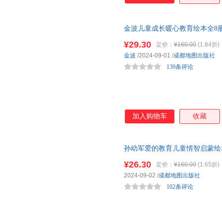
金波儿童成长暖心教育绘本全8册
儿园绘本
阅读故事书3岁4岁经
¥29.30
定价：
¥160.00
(1.84折)
金波
/2024-09-01
/
成都地图出版社
139条评论
加入购物车
收藏
孙幼军爱的教育儿童情智启蒙绘本
读故事书儿童文学获奖孙幼军3
¥26.30
定价：
¥160.00
(1.65折)
2024-09-02
/
成都地图出版社
102条评论