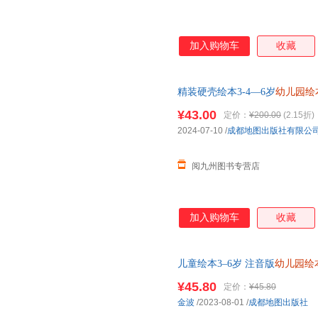
加入购物车
收藏
精装硬壳绘本3-4—6岁
幼儿园绘
的故事书情绪管理早教书籍儿童
¥43.00
定价：
¥200.00
(2.15折)
2024-07-10
/
成都地图出版社有限公
阅九州图书专营店
加入购物车
收藏
儿童绘本3–6岁 注音版
幼儿园绘
班大班三到四岁宝宝书籍硬壳幼
¥45.80
定价：
¥45.80
金波
/2023-08-01
/
成都地图出版社