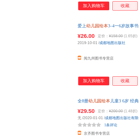
加入购物车
收藏
爱上
幼儿园绘本
3–4一6岁故
绘本阅读早教启蒙读物注音版幼
¥26.00
定价：
¥158.00
(1.65折)
2019-10-01
/
成都地图出版社
阅九州图书专营店
加入购物车
收藏
全8册
幼儿园绘本
儿童3 6岁 
童故事书早教启蒙阅读幼儿绘本
¥29.50
定价：
¥200.00
(1.48折)
无
/2020-01-01
/
成都地图出版社有限
1条评论
京齐图书专营店