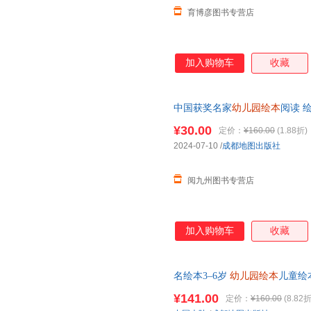
育博彦图书专营店
加入购物车
收藏
中国获奖名家
幼儿园绘本
阅读 
适合小班中班大班的书籍儿童读
¥30.00
定价：
¥160.00
(1.88折)
2024-07-10
/
成都地图出版社
阅九州图书专营店
加入购物车
收藏
名绘本3–6岁
幼儿园绘本
儿童绘
宝早教三到大中小班一年级阅读
¥141.00
定价：
¥160.00
(8.82折