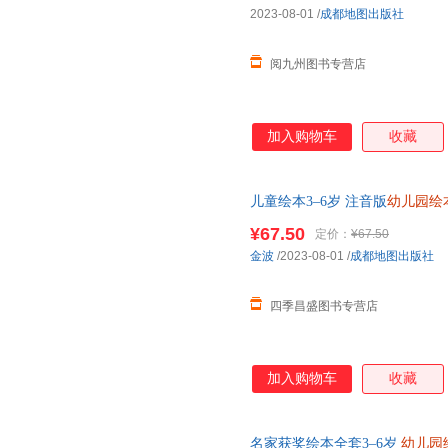
2023-08-01
/
成都地图出版社
阅九州图书专营店
加入购物车
收藏
儿童绘本3–6岁 注音版
幼儿园绘
班大班三到四岁宝宝书籍硬壳幼
¥67.50
定价：
¥67.50
索取
金波
/2023-08-01
/
成都地图出版社
四季昌盛图书专营店
加入购物车
收藏
名家获奖绘本全套3–6岁
幼儿园