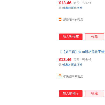
¥13.46
定价：
¥13.46
当当客服
无
/
成都地图出版社
馨悦图书专营店
加入购物车
收藏
【【第三辑】全10册培养孩子情
童故事书1一3岁以上读物三岁四
¥13.46
定价：
¥13.46
当当客服
无
/
成都地图出版社
馨悦图书专营店
加入购物车
收藏