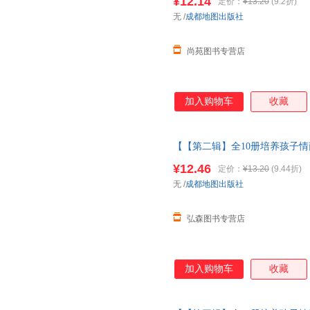
¥12.14
定价：
¥13.20
(9.2折)
货【让您无忧购物】
无
/
成都地图出版社
尚苑图书专营店
加入购物车
收藏
【【第二辑】全10册培养孩子情
童故事书1一3岁以上读物三岁
¥12.46
定价：
¥13.20
(9.44折)
无
/
成都地图出版社
弘森图书专营店
加入购物车
收藏