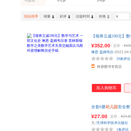
年龄段
0-2岁
3-6岁
综合排序
销量
好评
出版时间
价格
-
【领券立减100元】
释历史手稿
¥352.00
定价：
¥49
琳恩·盖姆韦尔
/2021-04-
29条评论
梓原图书专营店
加入购物车
全套6册
幼儿园
安全教
图画2宝宝1少儿3
¥27.00
定价：
¥29.8
无
/
天津科学技术出版社
1条评论