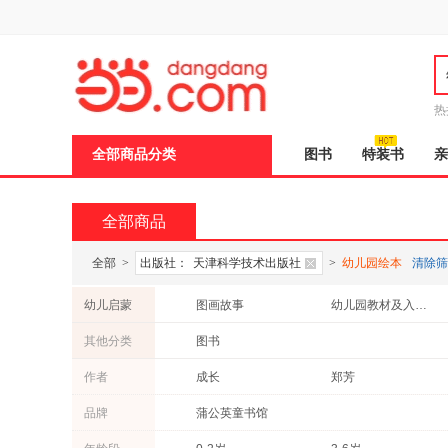
新
窗
口
打
开
无
障
热
碍
说
全部商品分类
图书
特装书
亲
明
页
面,
按
全部商品
Ctrl
加
波
全部
>
出版社：
天津科学技术出版社
>
幼儿园绘本
清除筛
浪
键
幼儿启蒙
图画故事
幼儿园教材及入学准备
打
开
其他分类
图书
导
盲
作者
成长
郑芳
模
式
品牌
蒲公英童书馆