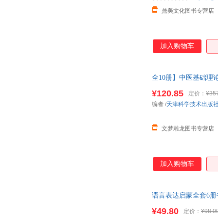
鼎美文化图书专营店
加入购物车
全10册】中医基础
医基础入门养生书
¥120.85
定价：
¥35
编者
/
天津科学技术出版
文梦雕龙图书专营店
加入购物车
语言表达启蒙全套6册
宝爱看
¥49.80
定价：
¥98.0