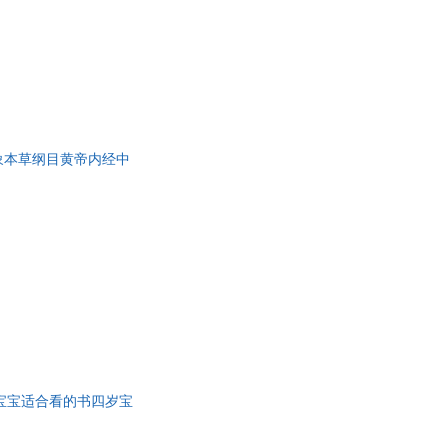
象本草纲目黄帝内经中
岁宝宝适合看的书四岁宝