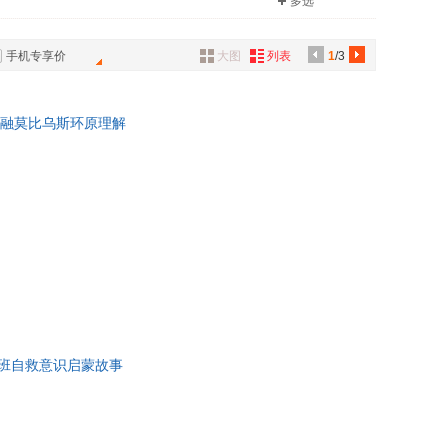
多选
具
品
手机专享价
大图
列表
1
/3
外
品
交融莫比乌斯环原理解
讯
音
公
器
班自救意识启蒙故事