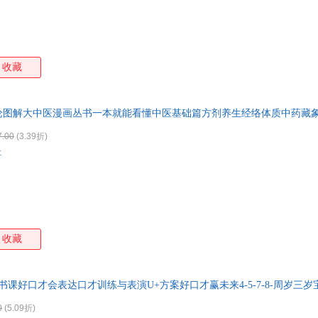
收藏
理论图解大中医漫画丛书一本就能看懂中医基础篇方剂养生经络体质中药藏
7.00
(3.39折)
社
收藏
书课好口才会表达口才训练与表演U+方案好口才赢未来4-5-7-8-周岁三
0
(5.09折)