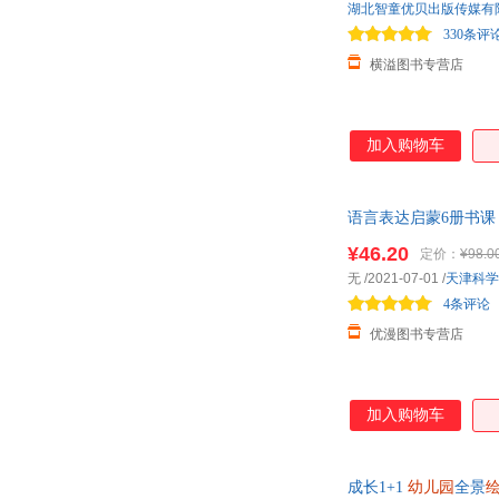
湖北智童优贝出版传媒有
330条评
横溢图书专营店
加入购物车
语言表达启蒙6册书课 
自
¥46.20
定价：
¥98.0
无
/2021-07-01
/
天津科学
4条评论
优漫图书专营店
加入购物车
成长1+1
幼儿园
全景