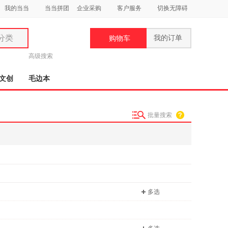
我的当当
当当拼团
企业采购
客户服务
切换无障碍
分类
我的订单
购物车
类
高级搜索
文创
毛边本
批量搜索
妆
品
饰
鞋
用
多选
饰