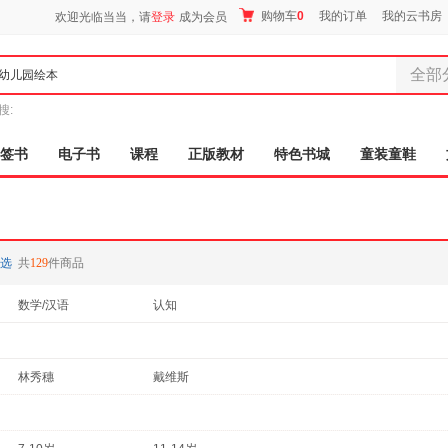
购物车
0
我的订单
我的云书房
欢迎光临当当，请
登录
成为会员
全部
全部分
搜:
尾品汇
图书
签书
电子书
课程
正版教材
特色书城
童装童鞋
电子书
音像
影视
时尚美
选
共
129
件商品
母婴用
玩具
数学/汉语
认知
孕婴服
童装童
家居日
林秀穗
戴维斯
家具装
服装
鞋