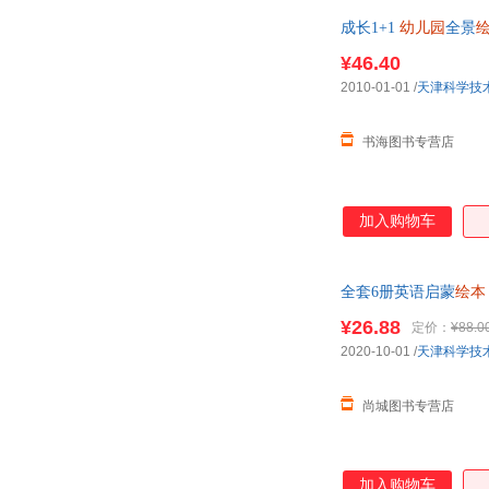
成长1+1
幼儿园
全景
¥46.40
2010-01-01
/
天津科学技
书海图书专营店
加入购物车
全套6册英语启蒙
绘本
分级阅读书 正版可开
¥26.88
定价：
¥88.0
2020-10-01
/
天津科学技
尚城图书专营店
加入购物车