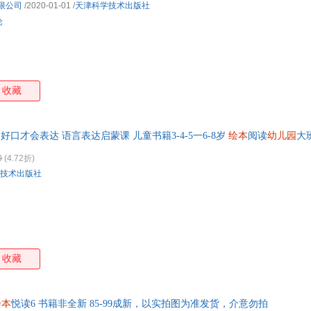
限公司
/2020-01-01
/
天津科学技术出版社
论
收藏
好口才会表达 语言表达启蒙课 儿童书籍3-4-5一6-8岁
绘本
阅读
幼儿园
大
0
(4.72折)
技术出版社
收藏
绘本
悦读6 书籍非全新 85-99成新，以实拍图为准发货，介意勿拍