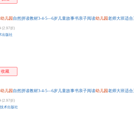
幼儿园
自然拼读教材3-4-5—6岁儿童故事书亲子阅读
幼儿园
老师大班适合
 七天无理由退换货【让您无忧购物】
0
(2.97折)
术出版社
收藏
幼儿园
自然拼读教材3-4-5—6岁儿童故事书亲子阅读
幼儿园
老师大班适合
 联系在线客服索取
0
(2.97折)
技术出版社