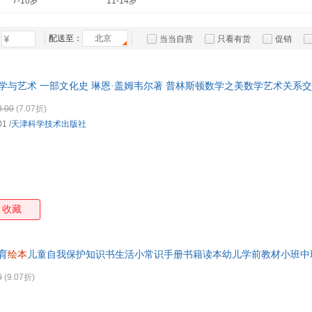
7-10岁
11-14岁
箱包皮
手表饰
配送至：
北京
当当自营
只看有货
促销
运动户
特卖
预售
入驻商家
汽车用
食品
数学与艺术 一部文化史 琳恩·盖姆韦尔著 普林斯顿数学之美数学艺术关系
手机通
8.00
(7.07折)
数码影
01
/
天津科学技术出版社
电脑办
大家电
家用电
收藏
育
绘本
儿童自我保护知识书生活小常识手册书籍读本幼儿学前教材小班中
0
(9.07折)