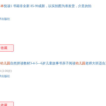
绘本
悦读1 书籍非全新 85-99成新，以实拍图为准发货，介意勿拍
术出版社
收藏
幼儿园
自然拼读教材3-4-5—6岁儿童故事书亲子阅读
幼儿园
老师大班适合
发票 请联系在线当当客服
0
(3.06折)
术出版社
收藏