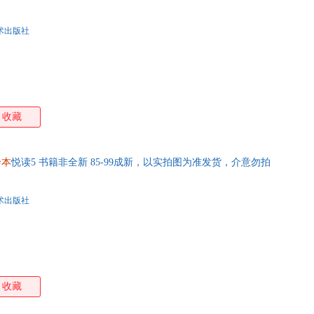
术出版社
收藏
绘本
悦读5 书籍非全新 85-99成新，以实拍图为准发货，介意勿拍
术出版社
收藏