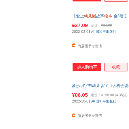
【爱上
幼儿园
故事
绘本
全8册 
公英的旅行宝宝行为情绪管理逆
¥37.09
定价：
¥37.09
2022-03-01
/
中国和平出版社
尚居图书专营店
加入购物车
收藏
象形识字书幼儿认字点读机会说
前会说话的识字大王2000字儿
¥86.05
定价：
¥198.00
(4.35折)
2022-10-01
/
中国和平出版社
尚居图书专营店