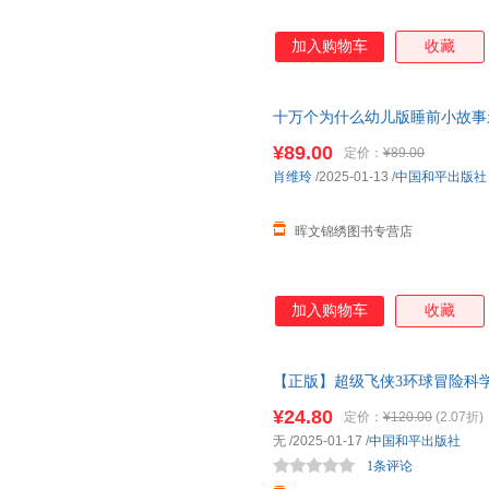
加入购物车
收藏
十万个为什么幼儿版睡前小故事
本
0到3岁小班中班宝宝读物6一
¥89.00
定价：
¥89.00
肖维玲
/2025-01-13
/
中国和平出版社
晖文锦绣图书专营店
加入购物车
收藏
【正版】超级飞侠3环球冒险科学
童故事书3-6岁
幼儿园绘本
阅读3-
¥24.80
定价：
¥120.00
(2.07折)
无
/2025-01-17
/
中国和平出版社
1条评论