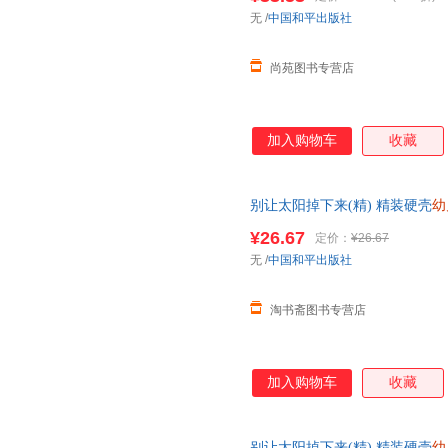
【让您无忧购物】
无
/
中国和平出版社
尚苑图书专营店
加入购物车
收藏
别让太阳掉下来(精) 精装硬壳
幼
事漫画书小连环画幼儿绘本图书
¥26.67
定价：
¥26.67
无
/
中国和平出版社
淘书斋图书专营店
加入购物车
收藏
别让太阳掉下来(精) 精装硬壳
幼