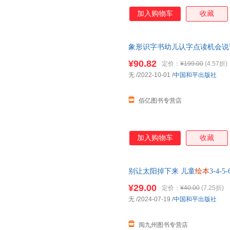
加入购物车
收藏
象形识字书幼儿认字点读机会说
前会说话的识字大王2000字儿
¥90.82
定价：
¥199.00
(4.57折)
请放心下单，本店所有商品均可
无
/2022-10-01
/
中国和平出版社
佰亿图书专营店
加入购物车
收藏
别让太阳掉下来 儿童
绘本
3-4
图书图画故事书 亲子阅读宝宝
¥29.00
定价：
¥40.00
(7.25折)
无
/2024-07-19
/
中国和平出版社
阅九州图书专营店