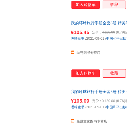
加入购物车
收藏
我的环球旅行手册全套8册 精美手
岁
幼儿园绘本
世界国家地理科普
¥105.45
定价：
¥120.00
(8.79折
货【让您无忧购物】
哩咔童书
/2021-09-01
/
中国和平出版
尚苑图书专营店
加入购物车
收藏
我的环球旅行手册全套8册 精美手
岁
幼儿园绘本
世界国家地理科普
¥105.09
定价：
¥120.00
(8.76折
小当当客服
哩咔童书
/2021-09-01
/
中国和平出版
星愿文化图书专营店