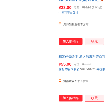
事漫画书小学生连环画幼儿绘本
¥28.00
定价：
¥39.80
(7.04折)
中国和平出版社
淘博知晓图书专营店
加入购物车
收藏
精装硬壳绘本 潜入深海科普百
8-12周岁睡前硬皮儿童读物小
¥55.00
定价：
¥55.00
露西·布吕内利埃
/2025-01-23
/
中国
河南建农图书专营店
加入购物车
收藏