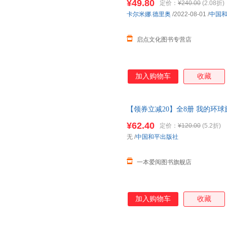
¥49.80
定价：
¥240.00
(2.08折)
卡尔米娜.德里奥
/2022-08-01
/
中国
启点文化图书专营店
加入购物车
收藏
【领券立减20】全8册 我的环
插图趣味人文地理百科全书3-6-1
¥62.40
定价：
¥120.00
(5.2折)
无
/
中国和平出版社
一本爱阅图书旗舰店
加入购物车
收藏