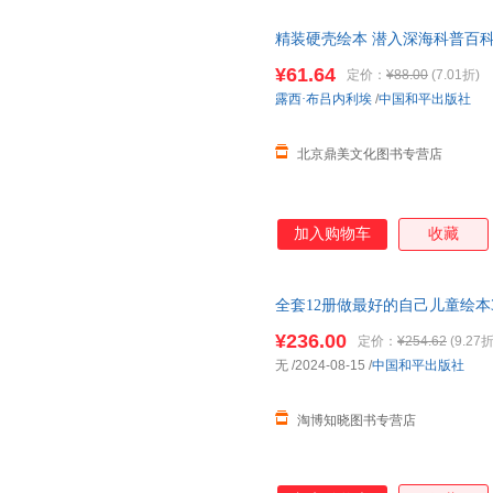
精装硬壳绘本 潜入深海科普百
4-6-8-12周岁睡前硬皮儿童读
¥61.64
定价：
¥88.00
(7.01折)
露西·布吕内利埃
/
中国和平出版社
北京鼎美文化图书专营店
加入购物车
收藏
全套12册做最好的自己儿童绘本
小中大班0到3岁4-5岁经典童话
¥236.00
定价：
¥254.62
(9.27折
无
/2024-08-15
/
中国和平出版社
淘博知晓图书专营店