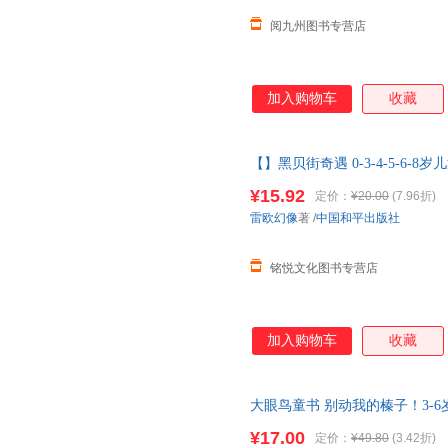
阅九州图书专营店
加入购物车
收藏
【】黑贝街奇遇 0-3-4-5-6-8岁
子的睡前亲子阅读
¥15.92
定价：
¥20.00
(7.96折)
雷欧幻像
著
/
中国和平出版社
铭悦文化图书专营店
加入购物车
收藏
大眼鸟童书 别动我的榛子！3-6
价值观书籍 正版包邮 保证正版
¥17.00
定价：
¥49.80
(3.42折)