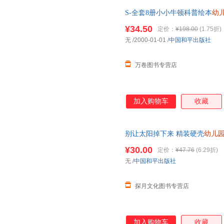
S-全套8册小小牛顿科普绘本
幼
6一8带拼音的儿童益智早教书0-
¥34.50
定价：
¥198.00
(1.75折)
无
/2000-01-01
/
中国和平出版社
万卷图书专营店
加入购物车
收藏
别让太阳掉下来 精装硬壳
幼儿
画书小学生连环图画 画幼儿绘
¥30.00
定价：
¥47.76
(6.29折)
无
/
中国和平出版社
探月文化图书专营店
加入购物车
收藏