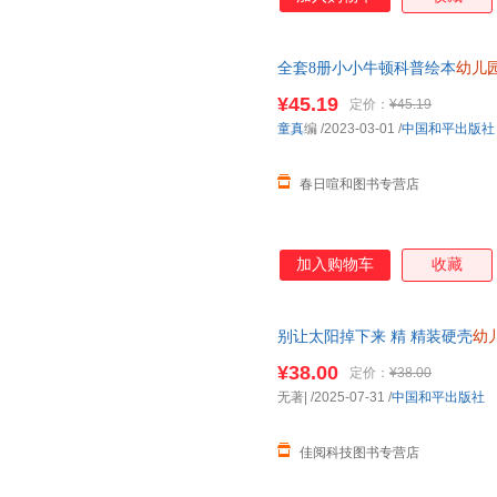
全套8册小小牛顿科普绘本
幼儿
一8带拼音的儿童益智早教书0-2
¥45.19
定价：
¥45.19
当客服
童真
编
/2023-03-01
/
中国和平出版社
春日喧和图书专营店
加入购物车
收藏
别让太阳掉下来 精 精装硬壳
幼
事漫画书小学生连环画幼儿绘本
¥38.00
定价：
¥38.00
无著|
/2025-07-31
/
中国和平出版社
佳阅科技图书专营店