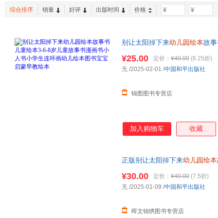
综合排序
销量
好评
出版时间
价格
-
别让太阳掉下来
幼儿园绘本
故事
小学生连环画幼儿绘本图书宝宝
¥25.00
定价：
¥40.00
(6.25折)
无
/2025-02-01
/
中国和平出版社
锦图图书专营店
加入购物车
收藏
正版别让太阳掉下来
幼儿园绘本
人书小学生连环画幼儿绘本图书
¥30.00
定价：
¥40.00
(7.5折)
无
/2025-01-09
/
中国和平出版社
晖文锦绣图书专营店