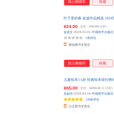
加入购物车
收藏
叶子里的春 金波作品精选 202
一片美的叶子 中国和平出版社
¥24.00
定价：
¥40.00
(6折)
金波文
/2024-01-01
/
中国和平出版社
1条评论
聚知图书专营店
加入购物车
收藏
儿童绘本3 6岁 经典绘本排行
幼儿园绘本
推荐小班大班儿童绘
¥65.00
定价：
¥280.00
(2.33折)
念养成启蒙早教书 7个主题故事
吴如诗
/2025-04-19
/
中国和平出版社
138条评论
汉文图书专营店