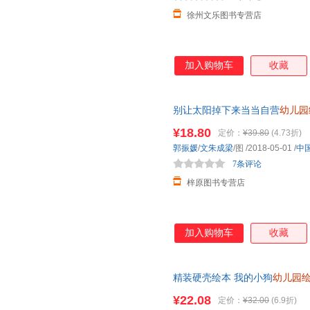
徐州文乐图书专营店
加入购物车
收藏
别让太阳掉下来当当自营
幼儿园
图书
¥18.80
定价：
¥39.80
(4.73折)
郭振媛
/
文朱成梁
/图
/2018-05-01
/
中
7条评论
梓原图书专营店
加入购物车
收藏
精装硬壳绘本 我的小狗
幼儿园
岁睡前硬皮儿童读物小学一二年
¥22.08
定价：
¥32.00
(6.9折)