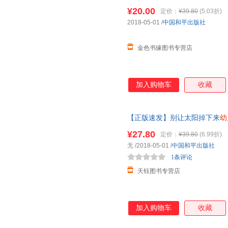
漫画书小学生连环画幼儿绘本图
¥20.00
定价：
¥39.80
(5.03折)
2018-05-01
/
中国和平出版社
金色书缘图书专营店
加入购物车
收藏
【正版速发】别让太阳掉下来
幼
漫画书小人书小学生连环画幼儿
¥27.80
定价：
¥39.80
(6.99折)
无
/2018-05-01
/
中国和平出版社
1条评论
天钰图书专营店
加入购物车
收藏