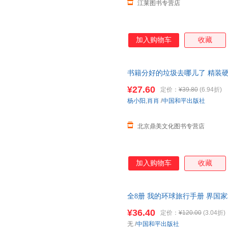
江莱图书专营店
加入购物车
收藏
书籍分好的垃圾去哪儿了 精装硬
宝宝图书本
幼儿园绘本
故事书睡
¥27.60
定价：
¥39.80
(6.94折)
杨小阳
,
肖肖
/
中国和平出版社
北京鼎美文化图书专营店
加入购物车
收藏
全8册 我的环球旅行手册 界
理百科全书3-6-12岁
幼儿园绘本
¥36.40
定价：
¥120.00
(3.04折)
无
/
中国和平出版社