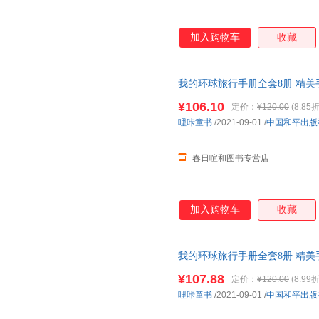
加入购物车
收藏
我的环球旅行手册全套8册 精美手
幼儿园绘本
世界国家地理科普书
¥106.10
定价：
¥120.00
(8.85折
当客服
哩咔童书
/2021-09-01
/
中国和平出版
春日喧和图书专营店
加入购物车
收藏
我的环球旅行手册全套8册 精美手
岁
幼儿园绘本
世界国家地理科普
¥107.88
定价：
¥120.00
(8.99折
请放心下单，本店所有商品均可
哩咔童书
/2021-09-01
/
中国和平出版