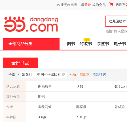
新
购物车
欢迎光临当当，请
登录
成为会员
窗
口
打
开
无
障
热搜:
白狼星
碍
师3
重建秦
说
全部商品分类
图书
特装书
亲签书
电子书
明
页
面,
按
全部商品
Ctrl
加
波
全部
>
出版社：
中国和平出版社
>
幼儿园绘本
清除筛选
浪
键
幼儿启蒙
图画故事
认知
数学/汉
打
开
其他分类
图书
导
盲
作者
雷欧幻像
郭振媛
朱成梁
模
式
邱昭瑜
李翔
金波
年龄段
3-6岁
7-10岁
埃·奥·卜劳恩