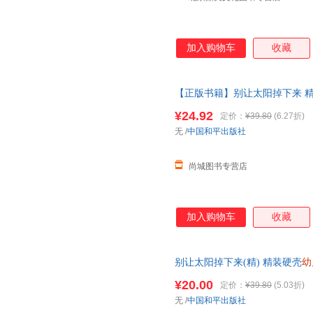
加入购物车
收藏
【正版书籍】别让太阳掉下来 
儿童故事漫画 画书小学生连环图
¥24.92
定价：
¥39.80
(6.27折)
在线当当客服
无
/
中国和平出版社
尚城图书专营店
加入购物车
收藏
别让太阳掉下来(精) 精装硬壳
幼
事漫画书小学生连环图画幼儿绘
¥20.00
定价：
¥39.80
(5.03折)
无
/
中国和平出版社