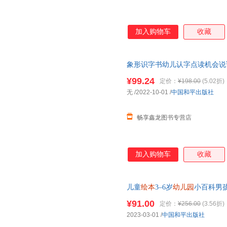
加入购物车
收藏
象形识字书幼儿认字点读机会说
前会说话的识字大王2000字儿
¥99.24
定价：
¥198.00
(5.02折)
可开发票 如需请联系在线小当
无
/2022-10-01
/
中国和平出版社
畅享鑫龙图书专营店
加入购物车
收藏
儿童
绘本
3–6岁
幼儿园
小百科男
班大班启蒙三到四岁五岁六岁宝
¥91.00
定价：
¥256.00
(3.56折)
2023-03-01
/
中国和平出版社