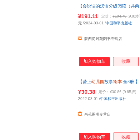
【会说话的汉语分级阅读（共两
宝宝启蒙认知早教有声书幼小衔
¥191.11
定价：
¥194.70
(9.82折
号内书籍为准】
无
/2024-03-01
/
中国和平出版社
陕西尚居苑图书专营店
加入购物车
收藏
【爱上
幼儿园
故事
绘本
全8册 
公英的旅行宝宝行为情绪管理逆
¥30.38
定价：
¥30.86
(9.85折)
换货【让您无忧购物】
2022-03-01
/
中国和平出版社
尚苑图书专营店
加入购物车
收藏