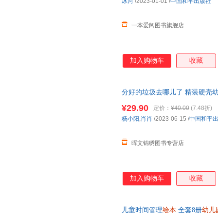
冰河
/2023-01-01
/
中国和平出版社
一本爱阅图书旗舰店
加入购物车
收藏
分好的垃圾去哪儿了 精装硬壳幼儿绘
岁宝宝图书本
幼儿园绘本
故事书
¥29.90
定价：
¥40.00
(7.48折)
杨小阳
,
肖肖
/2023-06-15
/
中国和平
晖文锦绣图书专营店
加入购物车
收藏
儿童时间管理
绘本
全套8册
幼儿