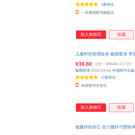
4条评论
一本爱阅图书旗舰店
加入购物车
收藏
儿童时间管理绘本 狐狸星球 李玫
儿园绘本
故事书7 10岁一年级
¥39.80
定价：
¥98.00
(4.07折)
念养成 7个主题故事解决7大成
狐狸星球
/2025-04-04
/
中国和平出版
47条评论
梓原图书专营店
加入购物车
收藏
做最好的自己 全12册好习惯绘
本小学一年级入学
幼儿园绘本
阅