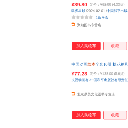
个主题故事解决7大成长难题子
¥39.80
定价：
¥92.00
(4.33折)
狐狸星球
/2024-02-01
/
中国和平出版
1条评论
聚知图书专营店
加入购物车
收藏
中国动画
绘本
全套10册 棉花糖
到3-4一6岁儿童故事
绘本幼儿园
¥77.28
定价：
¥138.00
(5.6折)
央视动画有
/
中国和平出版社有限责任
北京鼎美文化图书专营店
加入购物车
收藏