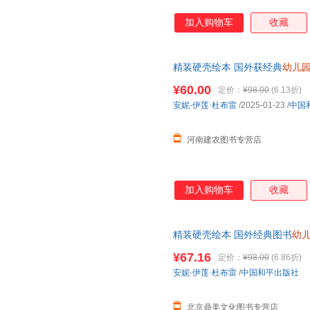
加入购物车
收藏
精装硬壳绘本 国外获经典
幼儿
岁睡前硬皮儿童读物小学一二年
¥60.00
定价：
¥98.00
(6.13折)
安妮
-
伊莲·杜布雷
/2025-01-23
/
中国
河南建农图书专营店
加入购物车
收藏
精装硬壳绘本 国外经典图书
幼
周岁睡前硬皮儿童读物小学一二
¥67.16
定价：
¥98.00
(6.86折)
安妮
-
伊莲·杜布雷
/
中国和平出版社
北京鼎美文化图书专营店