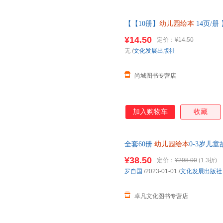
【【10册】
幼儿园绘本
14页/
儿园入学前的入园准备绘本故事
¥14.50
定价：
¥14.50
无
/
文化发展出版社
尚城图书专营店
加入购物车
收藏
全套60册
幼儿园绘本
0-3岁儿童
大班中班小班幼儿读物注音版0到
¥38.50
定价：
¥298.00
(1.3折)
罗自国
/2023-01-01
/
文化发展出版社
卓凡文化图书专营店