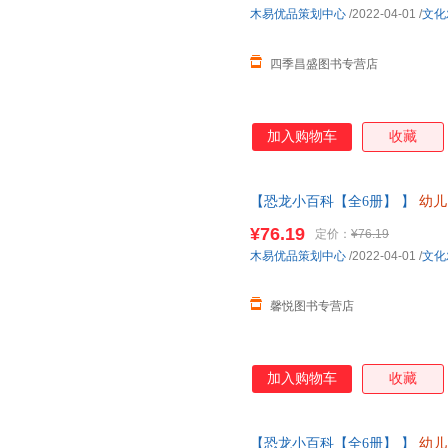
木易优品策划中心
/2022-04-01
/
文化
四季昌盛图书专营店
加入购物车
收藏
【恐龙小百科【全6册】 】
幼儿
中大班儿童故事书三四岁宝宝书籍
¥76.19
定价：
¥76.19
客服
木易优品策划中心
/2022-04-01
/
文化
馨悦图书专营店
加入购物车
收藏
【恐龙小百科【全6册】 】
幼儿