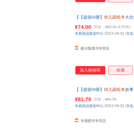
【【超值60册】
幼儿园绘本
大合
小班中大班儿童故事书三四岁宝
¥74.00
定价：
¥82.70
(8.95折)
木易优品策划中心
/2022-04-01
/
文化
酷尔集图书专营店
加入购物车
收藏
【【超值90册】
幼儿园绘本
故事
园亲子阅读故事书4-5幼儿书籍
¥81.70
定价：
¥81.70
木易优品策划中心
/2022-04-01
/
文化
华易图书专营店