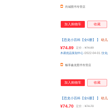
尚城图书专营店
加入购物车
收藏
【恐龙小百科【全6册】 】
幼儿
中大班儿童故事书三四岁宝宝书籍
¥74.89
定价：
¥74.89
当客服
木易优品策划中心
/2022-04-01
/
文化
畅享鑫龙图书专营店
加入购物车
收藏
【恐龙小百科【全6册】 】
幼儿
中大班儿童故事书三四岁宝宝书籍
¥74.70
定价：
¥74.70