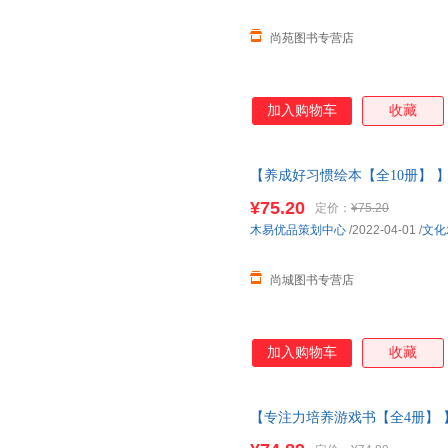
尚苑图书专营店
加入购物车
收藏
【养成好习惯绘本【全10册】 
小班中大班儿童故事书三四岁宝
¥75.20
定价：
¥75.20
客服
木易优品策划中心
/2022-04-01
/
文化
尚城图书专营店
加入购物车
收藏
【专注力培养游戏书【全4册】 
师小班中大班儿童故事书三四岁