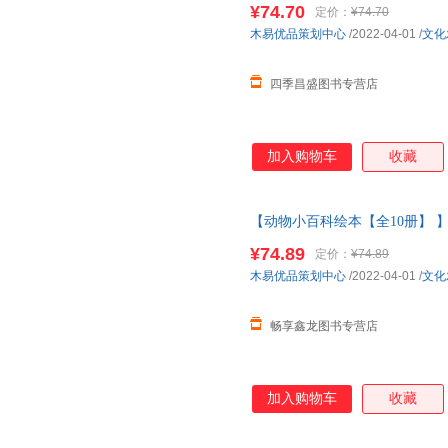
¥74.70
定价：
¥74.70
木易优品策划中心
/2022-04-01
/
文化
四季昌盛图书专营店
加入购物车
收藏
【动物小百科绘本【全10册】 
小班中大班儿童故事书三四岁宝
¥74.89
定价：
¥74.89
当客服
木易优品策划中心
/2022-04-01
/
文化
畅享鑫龙图书专营店
加入购物车
收藏