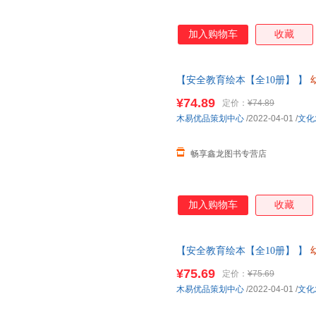
加入购物车
收藏
【安全教育绘本【全10册】 】
班中大班儿童故事书三四岁宝宝
¥74.89
定价：
¥74.89
当客服
木易优品策划中心
/2022-04-01
/
文化
畅享鑫龙图书专营店
加入购物车
收藏
【安全教育绘本【全10册】 】
班中大班儿童故事书三四岁宝宝
¥75.69
定价：
¥75.69
【让您无忧购物】
木易优品策划中心
/2022-04-01
/
文化