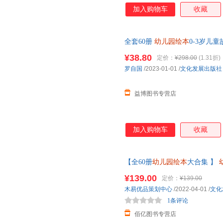
加入购物车
收藏
全套60册
幼儿园绘本
0-3岁儿童
大班中班小班幼儿读物注音版0到3
¥38.80
定价：
¥298.00
(1.31折)
罗自国
/2023-01-01
/
文化发展出版社
益博图书专营店
加入购物车
收藏
【全60册
幼儿园绘本
大合集 】
班中大班儿童故事书三四岁宝宝
¥139.00
定价：
¥139.00
木易优品策划中心
/2022-04-01
/
文化
1条评论
佰亿图书专营店