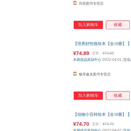
尚苑图书专营店
加入购物车
收藏
【培养好性格绘本【全10册】 
小班中大班儿童故事书三四岁宝
¥74.89
定价：
¥74.89
当客服
木易优品策划中心
/2022-04-01
/
文化
畅享鑫龙图书专营店
加入购物车
收藏
【动物小百科绘本【全10册】 
小班中大班儿童故事书三四岁宝
¥74.70
定价：
¥74.70
木易优品策划中心
/2022-04-01
/
文化