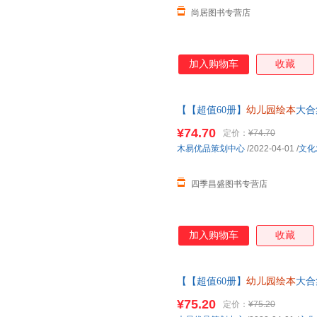
尚居图书专营店
加入购物车
收藏
【【超值60册】
幼儿园绘本
大合
老师小班中大班儿童故事书三四
¥74.70
定价：
¥74.70
木易优品策划中心
/2022-04-01
/
文化
四季昌盛图书专营店
加入购物车
收藏
【【超值60册】
幼儿园绘本
大合
老师小班中大班儿童故事书三四
¥75.20
定价：
¥75.20
客服