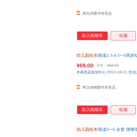
阅九州图书专营店
加入购物车
收藏
幼儿园绘本
阅读2-3-4-5一
小孩经典适合0到3岁启蒙早教
¥69.00
定价：
¥69.00
木易优品策划中心
/2022-04-01
/
文化
晖文锦绣图书专营店
加入购物车
收藏
幼儿园绘本
阅读3一6 全套 情
书籍适合宝宝的故事 到5岁益智