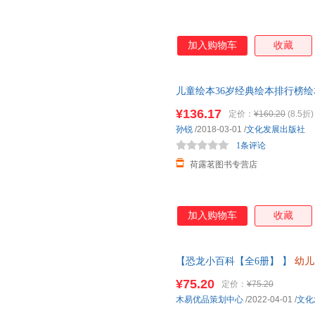
加入购物车
收藏
儿童绘本36岁经典绘本排行榜绘
56岁儿童畅销书排行榜前十名8
¥136.17
定价：
¥160.20
(8.5折)
孙锐
/2018-03-01
/
文化发展出版社
1条评论
荷露茗图书专营店
加入购物车
收藏
【恐龙小百科【全6册】 】
幼儿
中大班儿童故事书三四岁宝宝书籍
¥75.20
定价：
¥75.20
客服
木易优品策划中心
/2022-04-01
/
文化