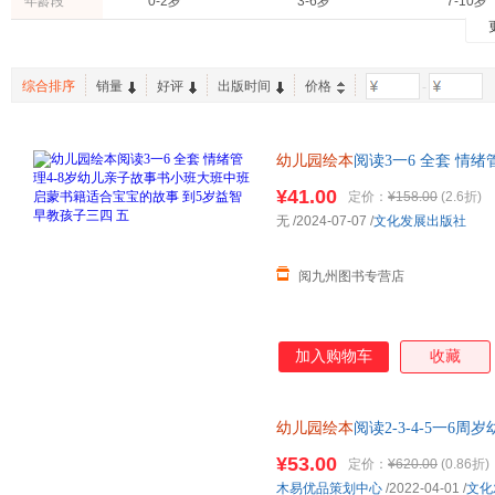
年龄段
0-2岁
3-6岁
7-10岁
何涛
综合排序
销量
好评
出版时间
价格
-
幼儿园绘本
阅读3一6 全套 情
书籍适合宝宝的故事 到5岁益智
¥41.00
定价：
¥158.00
(2.6折)
无
/2024-07-07
/
文化发展出版社
阅九州图书专营店
加入购物车
收藏
幼儿园绘本
阅读2-3-4-5一
书籍小孩经典适合0到3岁启蒙
¥53.00
定价：
¥620.00
(0.86折)
木易优品策划中心
/2022-04-01
/
文化