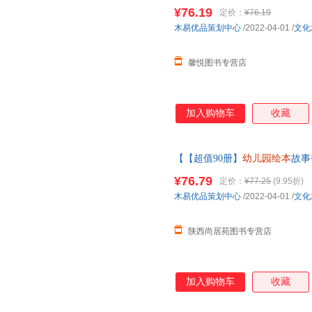
老师小班中大班儿童故事书三四
¥76.19
定价：
¥76.19
客服
木易优品策划中心
/2022-04-01
/
文化
馨悦图书专营店
加入购物车
收藏
【【超值90册】
幼儿园绘本
故事
园老师亲子阅读故事书4-5幼儿
¥76.79
定价：
¥77.25
(9.95折)
为准】
木易优品策划中心
/2022-04-01
/
文化
陕西尚居苑图书专营店
加入购物车
收藏