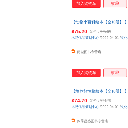
加入购物车
收藏
【动物小百科绘本【全10册】 
小班中大班儿童故事书三四岁宝
¥75.20
定价：
¥75.20
客服
木易优品策划中心
/2022-04-01
/
文化
尚城图书专营店
加入购物车
收藏
【培养好性格绘本【全10册】 
小班中大班儿童故事书三四岁宝
¥74.70
定价：
¥74.70
木易优品策划中心
/2022-04-01
/
文化
四季昌盛图书专营店