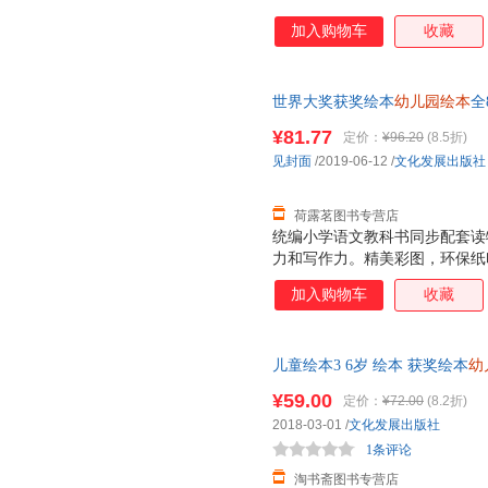
加入购物车
收藏
世界大奖获奖绘本
幼儿园绘本
全
畅销书排行榜前十名儿童读物绘
¥81.77
定价：
¥96.20
(8.5折)
见封面
/2019-06-12
/
文化发展出版社
荷露茗图书专营店
统编小学语文教科书同步配套读
力和写作力。精美彩图，环保纸
加入购物车
收藏
儿童绘本3 6岁 绘本 获奖绘本
幼
书5 6岁儿童畅销书8岁 10岁儿
¥59.00
定价：
¥72.00
(8.2折)
2018-03-01
/
文化发展出版社
1条评论
淘书斋图书专营店