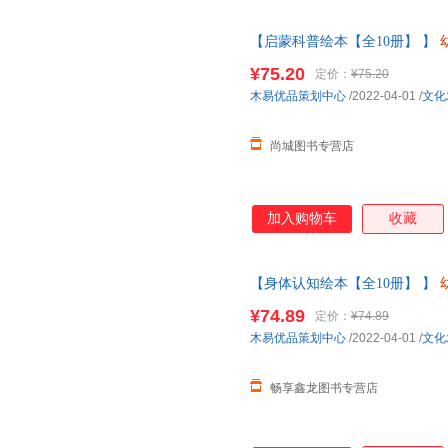
【启蒙科普绘本【全10册】 】
班中大班儿童故事书三四岁宝宝
¥75.20
定价：
¥75.20
客服
木易优品策划中心
/2022-04-01
/
文化
尚城图书专营店
加入购物车
收藏
【身体认知绘本【全10册】 】
班中大班儿童故事书三四岁宝宝
¥74.89
定价：
¥74.89
当客服
木易优品策划中心
/2022-04-01
/
文化
畅享鑫龙图书专营店