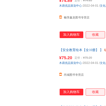
¥74.89
定价：
¥74.89
当当客服
木易优品策划中心
/2022-04-01
/
文化
畅享鑫龙图书专营店
加入购物车
收藏
【安全教育绘本【全10册】 】
班中大班儿童故事书三四岁宝宝
¥75.20
定价：
¥75.20
客服
木易优品策划中心
/2022-04-01
/
文化
尚城图书专营店
加入购物车
收藏