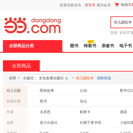
新
购物车
欢迎光临当当，请
登录
成为会员
窗
口
打
开
无
障
热搜:
多多罗
碍
传说
十日终
说
全部商品分类
图书
特装书
亲签书
电子书
明
页
面,
按
全部商品
Ctrl
加
波
全部
>
出版社：
文化发展出版社
>
幼儿园绘本
清除筛选
浪
键
幼儿启蒙
图画故事
认知
数学/汉
打
开
美术/书法
其他分类
图书
杂志
导
盲
作者
吴承恩
帕斯卡
龚勋
模
式
广野多珂子
蔡志忠
圣艾克
品牌
接力出版社
红帽子童书馆
小猛犸
徐宝贤
杨红樱
李航