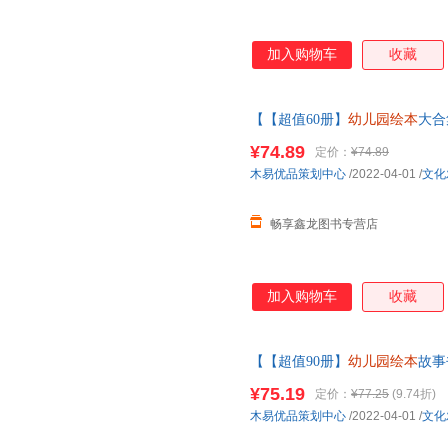
加入购物车
收藏
【【超值60册】
幼儿园绘本
大合
老师小班中大班儿童故事书三四
¥74.89
定价：
¥74.89
当客服
木易优品策划中心
/2022-04-01
/
文化
畅享鑫龙图书专营店
加入购物车
收藏
【【超值90册】
幼儿园绘本
故事
园老师亲子阅读故事书4-5幼儿
¥75.19
定价：
¥77.25
(9.74折)
请放心下单，本店所有商品均可
木易优品策划中心
/2022-04-01
/
文化