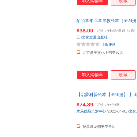
加入购物车
收藏
陌陌童年儿童早教绘本（全24册）
理与性格培养小班中班大班宝宝书
¥38.00
定价：
¥102.40
(3.72折)
无
/
文化发展出版社
1条评论
北京鼎美文化图书专营店
加入购物车
收藏
【启蒙科普绘本【全10册】 】
班中大班儿童故事书三四岁宝宝
¥74.89
定价：
¥74.89
当客服
木易优品策划中心
/2022-04-01
/
文化
畅享鑫龙图书专营店