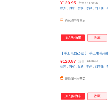
¥120.95
定价：
¥120.95
货【让您无忧购物】
徐芳
，
闫军
，
贠杨
，
李婷
，
刘于佳
，
尚苑图书专营店
加入购物车
收藏
【手工皂自己做 】 手工书毛
蒙认知思维逻辑训练0-3岁宝宝
¥120.87
定价：
¥120.87
当当客服
徐芳
，
闫军
，
贠杨
，
李婷
，
刘于佳
，
馨悦图书专营店
加入购物车
收藏