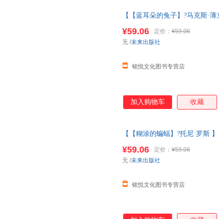
【【蓝耳朵的兔子】?马克斯·薄立
3一6岁大师经典文学作品米莉的
¥59.06
定价：
¥59.06
克斯·薄立歌
无
/
未来出版社
铭悦文化图书专营店
加入购物车
收藏
【【糊涂的蝙蝠】?托尼·罗斯 】
大师经典文学作品米莉的帽子变
¥59.06
定价：
¥59.06
罗斯
无
/
未来出版社
铭悦文化图书专营店