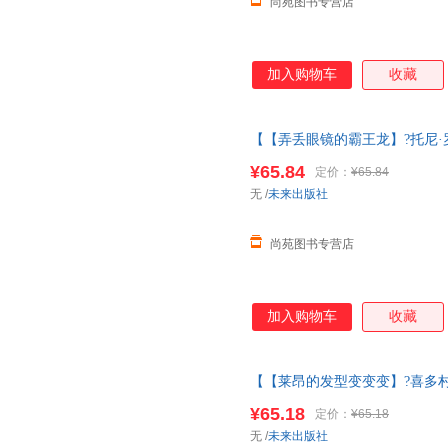
尚苑图书专营店
加入购物车
收藏
【【弄丢眼镜的霸王龙】?托尼·罗
3一6岁大师经典文学作品米莉的
¥65.84
定价：
¥65.84
换货【让您无忧购物】
无
/
未来出版社
尚苑图书专营店
加入购物车
收藏
【【莱昂的发型变变变】?喜多村
一6岁大师经典文学作品米莉的
¥65.18
定价：
¥65.18
变】?喜多村惠
无
/
未来出版社