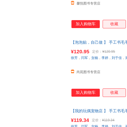
馨悦图书专营店
加入购物车
收藏
【泡泡贴，自己做 】 手工书
启蒙认知思维逻辑训练0-3岁宝
¥120.95
定价：
¥120.95
货【让您无忧购物】
徐芳
，
闫军
，
贠杨
，
李婷
，
刘于佳
，
尚苑图书专营店
加入购物车
收藏
【我的玩偶宠物店 】 手工书
启蒙认知思维逻辑训练0-3岁宝
¥119.34
定价：
¥119.34
当当客服
徐芳
，
闫军
，
贠杨
，
李婷
，
刘于佳
，