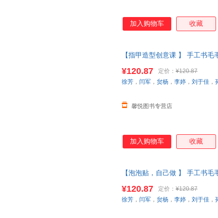
加入购物车
收藏
【指甲造型创意课 】 手工书
启蒙认知思维逻辑训练0-3岁宝
¥120.87
定价：
¥120.87
当当客服
徐芳
，
闫军
，
贠杨
，
李婷
，
刘于佳
，
馨悦图书专营店
加入购物车
收藏
【泡泡贴，自己做 】 手工书
启蒙认知思维逻辑训练0-3岁宝
¥120.87
定价：
¥120.87
当当客服
徐芳
，
闫军
，
贠杨
，
李婷
，
刘于佳
，