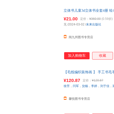
立体书儿童3d立体书全套4册 
启蒙认知早教玩具书籍1-2-3两
¥21.00
定价：
¥360.00
(0.59折)
无
/2024-03-02
/
未来出版社
阅九州图书专营店
加入购物车
收藏
【毛线编织装饰画 】 手工书
启蒙认知思维逻辑训练0-3岁宝
¥120.87
定价：
¥120.87
当当客服
徐芳
，
闫军
，
贠杨
，
李婷
，
刘于佳
，
馨悦图书专营店