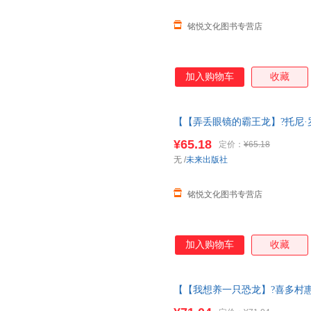
铭悦文化图书专营店
加入购物车
收藏
【【弄丢眼镜的霸王龙】?托尼·罗
3一6岁大师经典文学作品米莉
¥65.18
定价：
¥65.18
龙】?托尼·罗斯
无
/
未来出版社
铭悦文化图书专营店
加入购物车
收藏
【【我想养一只恐龙】?喜多村惠
6岁大师经典文学作品米莉的帽