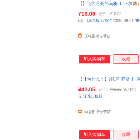
【】飞往月亮的乌鸦 3-4-6岁
幼
启蒙书籍中班大班儿童读物故事
¥18.06
定价：
¥18.06
(瑞士)
马克斯·菲斯特
/2020-09-01
/
未
天钰图书专营店
加入购物车
收藏
【【为什么？】?托尼·罗斯 】 
师经典文学作品米莉的帽子变变
¥42.05
定价：
¥43.20
(9.74折)
图书 请放心下单，本店所有商
无
/
未来出版社
尚居图书专营店
加入购物车
收藏