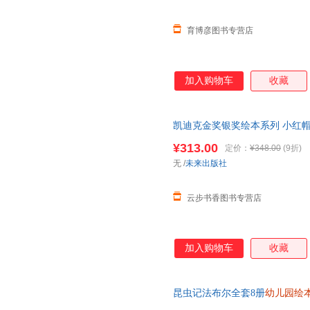
育博彦图书专营店
加入购物车
收藏
凯迪克金奖银奖绘本系列 小红
书籍睡前读物三到大中小班一年
¥313.00
定价：
¥348.00
(9折)
无
/
未来出版社
云步书香图书专营店
加入购物车
收藏
昆虫记法布尔全套8册
幼儿园绘
漫画版故事书幼儿童昆虫百科全