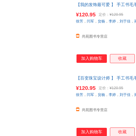
【我的发饰最可爱 】 手工书
启蒙认知思维逻辑训练0-3岁宝
¥120.95
定价：
¥120.95
货【让您无忧购物】
徐芳
，
闫军
，
贠杨
，
李婷
，
刘于佳
，
尚苑图书专营店
加入购物车
收藏
【百变珠宝设计师 】 手工书
启蒙认知思维逻辑训练0-3岁宝
¥120.95
定价：
¥120.95
货【让您无忧购物】
徐芳
，
闫军
，
贠杨
，
李婷
，
刘于佳
，
尚苑图书专营店
加入购物车
收藏