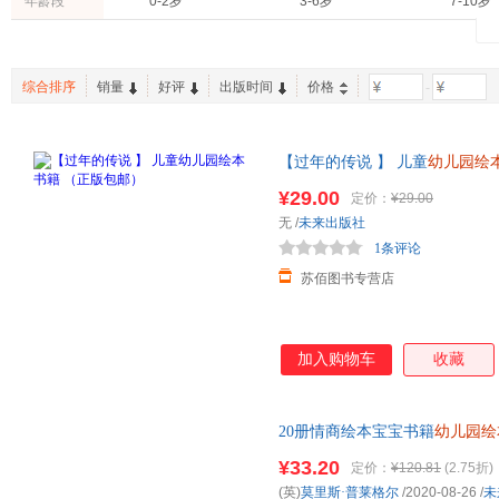
年龄段
0-2岁
3-6岁
7-10岁
刘菲
胡媛媛
徐芳
杨金秀
杨红
李婷
方圆
董亚楠
鱼改燕
综合排序
销量
好评
出版时间
价格
-
尼克·哈德卡斯尔
莫里斯·普莱格尔
霍金斯
朱莉娅·唐纳森
巨英
佚名
【过年的传说 】 儿童
幼儿园绘
托尼
林秀穗
李雪
¥29.00
定价：
¥29.00
秦昊
廖健宏
李一慢
无
/
未来出版社
g.曼泰加扎
朱建华
赵佼佼
1条评论
亚历克斯·弗里斯
王星
托尼·罗
苏佰图书专营店
柳漾
雷婷
莱恩·史
常青藤爸爸
贝娅特丽丝·阿勒玛尼娅
亚历山德拉·米热林斯卡
托尼·沃尔夫
太阳娃
加入购物车
收藏
清英
乔纳森·本特利
乔·恩普
木村裕一
马修斯
刘畅
20册情商绘本宝宝书籍
幼儿园绘
卡蒂·戴恩斯
惠旋
冯友兰
合1-2-3-4-6岁故事书阅读大
¥33.20
定价：
¥120.81
(2.75折)
惯好品格
彼得邦德
贝娜蒂塔·焦弗雷特
贝弗利
(英)
莫里斯·普莱格尔
/2020-08-26
/
未