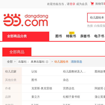
新
购物车
欢迎光临当当，请
登录
成为会员
窗
口
打
开
无
障
热搜:
白狼星
碍
师3
重建秦
说
全部商品分类
图书
特装书
亲签书
电子书
明
页
面,
按
全部商品
Ctrl
加
波
全部
>
出版社：
未来出版社
>
幼儿园绘本
清除筛选
浪
键
幼儿启蒙
认知
幼儿园教材及入学准备
图画故
打
开
其他分类
图书
杂志
导
盲
作者
克里斯·奥克雷德
宫西达也
阿妮塔·
模
式
王旭华
彼得·布尔
彼得·邦
品牌
童立方
红帽子童书馆
蒲公英
梁春燕
艾德兰
巴尔博