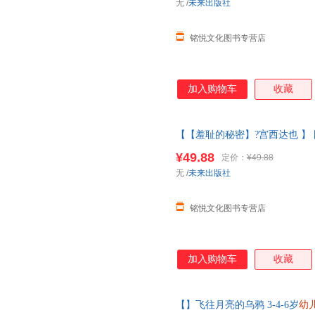
无
/
未来出版社
铭悦文化图书专营店
加入购物车
收藏
【【羞耻的秘密】?宫西达也 】
大师经典文学作品米莉的帽子变
¥49.88
定价：
¥49.88
西达也
无
/
未来出版社
铭悦文化图书专营店
加入购物车
收藏
【】飞往月亮的乌鸦 3-4-6岁
幼