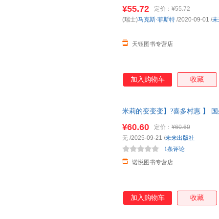
启蒙书籍中班大班儿童读物故事
¥55.72
定价：
¥55.72
(瑞士)
马克斯·菲斯特
/2020-09-01
/
未
天钰图书专营店
加入购物车
收藏
米莉的变变变】?喜多村惠 】 国
师经典文学作品米莉的变变变亲
¥60.60
定价：
¥60.60
无
/2025-09-21
/
未来出版社
1条评论
诺悦图书专营店
加入购物车
收藏