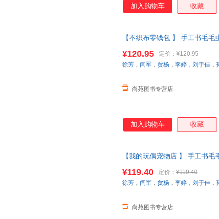
加入购物车
收藏
【不织布零钱包 】 手工书毛
蒙认知思维逻辑训练0-3岁宝宝
¥120.95
定价：
¥120.95
货【让您无忧购物】
徐芳
，
闫军
，
贠杨
，
李婷
，
刘于佳
，
尚苑图书专营店
加入购物车
收藏
【我的玩偶宠物店 】 手工书
启蒙认知思维逻辑训练0-3岁宝
¥119.40
定价：
¥119.40
货【让您无忧购物】
徐芳
，
闫军
，
贠杨
，
李婷
，
刘于佳
，
尚苑图书专营店