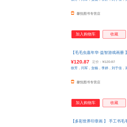
馨悦图书专营店
加入购物车
收藏
【毛毛虫嘉年华·益智游戏画册 
涂色玩具图画启蒙认知思维逻辑训
¥120.87
定价：
¥120.87
在线当当客服
徐芳
，
闫军
，
贠杨
，
李婷
，
刘于佳
，
馨悦图书专营店
加入购物车
收藏
【多彩世界印章画 】 手工书
启蒙认知思维逻辑训练0-3岁宝