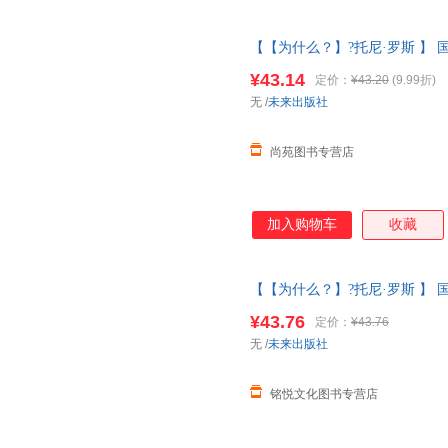
【【为什么？】?托尼·罗斯 】 
师经典文学作品米莉的帽子变变
¥43.14
定价：
¥43.20
(9.99折)
换货【让您无忧购物】
无
/
未来出版社
尚苑图书专营店
加入购物车
收藏
【【为什么？】?托尼·罗斯 】 
师经典文学作品米莉的帽子变变
¥43.76
定价：
¥43.76
斯
无
/
未来出版社
铭悦文化图书专营店