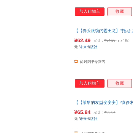
加入购物车
收藏
【【弄丢眼镜的霸王龙】?托尼·罗
3一6岁大师经典文学作品米莉的
¥62.49
定价：
¥64.20
(9.74折)
图书 请放心下单，本店所有商
无
/
未来出版社
尚居图书专营店
加入购物车
收藏
【【莱昂的发型变变变】?喜多村
一6岁大师经典文学作品米莉的
¥65.84
定价：
¥65.84
退换货【让您无忧购物】
无
/
未来出版社