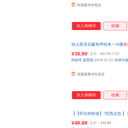
尚苑图书专营店
加入购物车
收藏
幼儿英语启蒙有声绘本一10册
幼
材有声绘本幼儿英语1000句故事
¥39.90
定价：
¥57.00
(7折)
阿妮塔·盖恩瑞
/2018-01-01
/
未来出
荷露茗图书专营店
加入购物车
收藏
【【怀念的味道】?宫西达也 】
大师经典文学作品米莉的帽子变
¥49.88
定价：
¥49.88
西达也