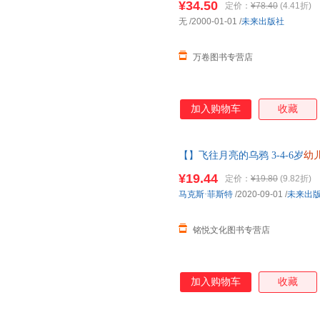
¥34.50
定价：
¥78.40
(4.41折)
无
/2000-01-01
/
未来出版社
万卷图书专营店
加入购物车
收藏
【】飞往月亮的乌鸦 3-4-6岁
幼
启蒙书籍中班大班儿童读物故事
¥19.44
定价：
¥19.80
(9.82折)
马克斯·菲斯特
/2020-09-01
/
未来出
铭悦文化图书专营店
加入购物车
收藏