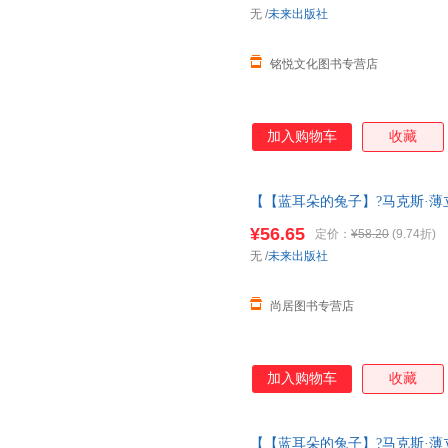
无
/
未来出版社
铭悦文化图书专营店
加入购物车
收藏
【【蓝耳朵的兔子】?马克斯·薄立
3一6岁大师经典文学作品米莉的
¥56.65
定价：
¥58.20
(9.74折)
图书 请放心下单，本店所有商
无
/
未来出版社
尚居图书专营店
加入购物车
收藏
【【蓝耳朵的兔子】?马克斯·薄立