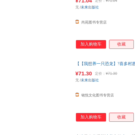
¥71.04
定价：
¥71.04
退换货【让您无忧购物】
无
/
未来出版社
尚苑图书专营店
加入购物车
收藏
【【我想养一只恐龙】?喜多村惠
6岁大师经典文学作品米莉的帽
¥71.30
定价：
¥71.30
喜多村惠
无
/
未来出版社
铭悦文化图书专营店
加入购物车
收藏