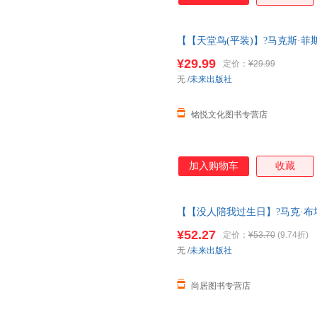
【【天堂鸟(平装)】?马克斯·菲斯
一6岁大师经典文学作品米莉的帽
¥29.99
定价：
¥29.99
菲斯特
无
/
未来出版社
铭悦文化图书专营店
加入购物车
收藏
【【没人陪我过生日】?马克·布塔
3一6岁大师经典文学作品米莉的
¥52.27
定价：
¥53.70
(9.74折)
图书 请放心下单，本店所有商
无
/
未来出版社
尚居图书专营店