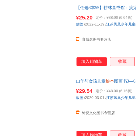
【任选3本55】耕林童书馆：搞
壳
绘本
小班大班中班
绘本
故事书
¥25.20
定价：
¥38.00
(6.64折)
敖德
/2022-11-19
/
江苏凤凰少年儿童
育博彦图书专营店
加入购物车
收藏
山羊与女孩儿童
绘本
图画书3—6
前故事书2-4-5岁半孩子经典**
¥29.54
定价：
¥48.00
(6.16折)
敖德
/2020-03-01
/
江苏凤凰少年儿童
铭悦文化图书专营店
加入购物车
收藏