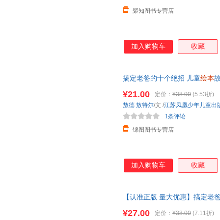
聚知图书专营店
加入购物车
收藏
搞定老爸的十个绝招 儿童
绘本
故
装子共读早教
绘本
情培养
¥21.00
定价：
¥38.00
(5.53折)
敖德
敖特尔
/文
/
江苏凤凰少年儿童出
1条评论
锦图图书专营店
加入购物车
收藏
【认准正版 量大优惠】搞定老爸
本
阅读
幼儿园
老师硬皮精装亲子
¥27.00
定价：
¥38.00
(7.11折)
联系客服领取