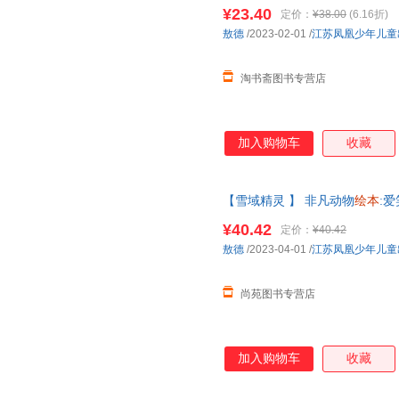
年级小课外阅读书籍睡前故事
¥23.40
定价：
¥38.00
(6.16折)
敖德
/2023-02-01
/
江苏凤凰少年儿童
淘书斋图书专营店
加入购物车
收藏
【雪域精灵 】 非凡动物
绘本
:
教启蒙一二三年级雪域精灵卖萌
¥40.42
定价：
¥40.42
【让您无忧购物】
敖德
/2023-04-01
/
江苏凤凰少年儿童
尚苑图书专营店
加入购物车
收藏