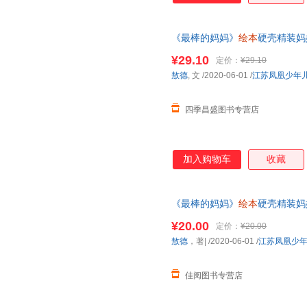
《最棒的妈妈》
绘本
硬壳精装妈
情书3-6岁
幼儿园
儿童启蒙认知
¥29.10
定价：
¥29.10
客服索取
敖德
, 文
/2020-06-01
/
江苏凤凰少年
四季昌盛图书专营店
加入购物车
收藏
《最棒的妈妈》
绘本
硬壳精装妈
情书3-6岁
幼儿园
儿童启蒙认知
¥20.00
定价：
¥20.00
敖德
，著|
/2020-06-01
/
江苏凤凰少
佳阅图书专营店