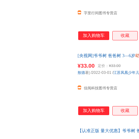
字里行间图书专营店
加入购物车
收藏
[央视网]爷爷树 爸爸树 3—6岁
儿
绘本
故事书 幽默风趣家庭亲
¥33.00
定价：
¥33.00
敖德
著|
/2022-03-01
/
江苏凤凰少年
佳阅科技图书专营店
加入购物车
收藏
【认准正版 量大优惠】爷爷树 爸
图画书幼儿
绘本
故事书幽默风趣