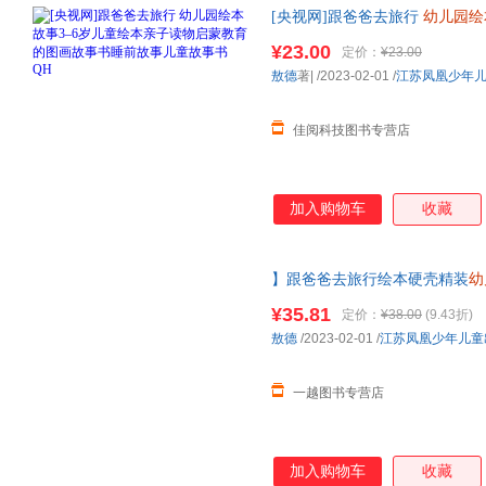
[央视网]跟爸爸去旅行
幼儿园绘
画故事书睡前故事儿童故事书 Q
¥23.00
定价：
¥23.00
敖德
著|
/2023-02-01
/
江苏凤凰少年
佳阅科技图书专营店
加入购物车
收藏
】跟爸爸去旅行绘本硬壳精装
幼
育的图画故事书睡前故事儿童故
¥35.81
定价：
¥38.00
(9.43折)
敖德
/2023-02-01
/
江苏凤凰少年儿童
一越图书专营店
加入购物车
收藏