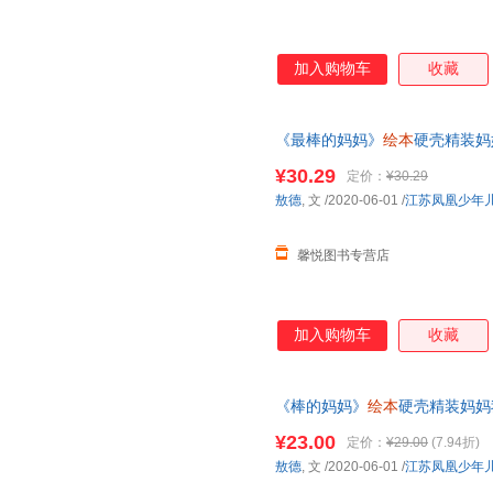
加入购物车
收藏
《最棒的妈妈》
绘本
硬壳精装妈
情书3-6岁
幼儿园
儿童启蒙认知
¥30.29
定价：
¥30.29
联系在线当当客服
敖德
, 文
/2020-06-01
/
江苏凤凰少年
馨悦图书专营店
加入购物车
收藏
《棒的妈妈》
绘本
硬壳精装妈妈
3-6岁
幼儿园
儿童启蒙认知
绘本
¥23.00
定价：
¥29.00
(7.94折)
敖德
, 文
/2020-06-01
/
江苏凤凰少年