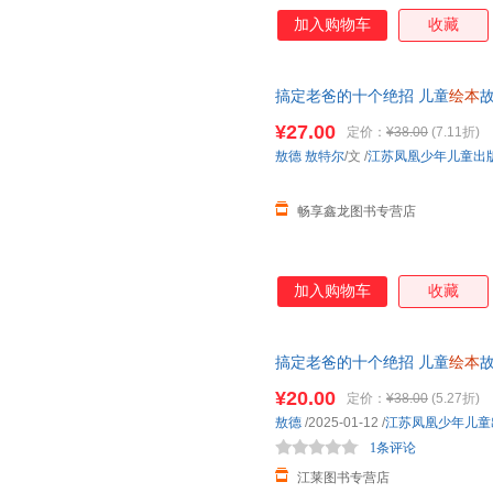
加入购物车
收藏
搞定老爸的十个绝招 儿童
绘本
故
装亲子共读早教
绘本
亲情培养【
¥27.00
定价：
¥38.00
(7.11折)
小当当客服
敖德
敖特尔
/文
/
江苏凤凰少年儿童出
畅享鑫龙图书专营店
加入购物车
收藏
搞定老爸的十个绝招 儿童
绘本
故
装亲子共读早教
绘本
亲情培养【
¥20.00
定价：
¥38.00
(5.27折)
敖德
/2025-01-12
/
江苏凤凰少年儿童
1条评论
江莱图书专营店