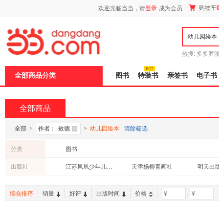
新
购物车
欢迎光临当当，请
登录
成为会员
窗
口
打
开
无
障
热搜:
多多罗
碍
传说
十日终
说
全部商品分类
图书
特装书
亲签书
电子书
明
页
面,
按
全部商品
Ctrl
加
波
全部
>
作者：
敖德
>
幼儿园绘本
清除筛选
浪
键
分类
图书
打
开
出版社
江苏凤凰少年儿童出版社
天津杨柳青画社
明天出
导
盲
模
综合排序
销量
好评
出版时间
价格
-
式