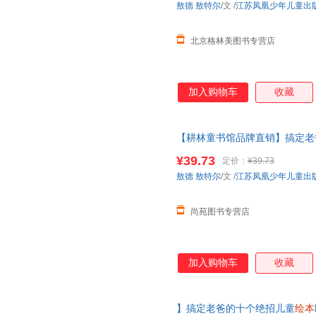
敖德
敖特尔
/文
/
江苏凤凰少年儿童出
北京格林美图书专营店
加入购物车
收藏
【耕林童书馆品牌直销】搞定老
儿
绘本
阅读
幼儿园
老师硬皮精装
¥39.73
定价：
¥39.73
退换货【让您无忧购物】
敖德
敖特尔
/文
/
江苏凤凰少年儿童出
尚苑图书专营店
加入购物车
收藏
】搞定老爸的十个绝招儿童
绘本