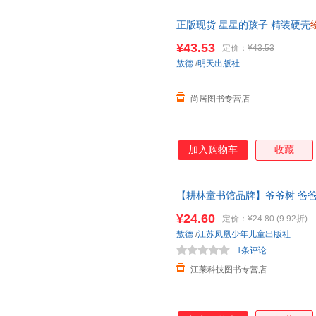
正版现货 星星的孩子 精装硬壳
天出版社 耕林童书馆创始人创
¥43.53
定价：
¥43.53
敖德
/
明天出版社
尚居图书专营店
加入购物车
收藏
【耕林童书馆品牌】爷爷树 爸爸
图画书幼儿
绘本
故事书幽默风趣
¥24.60
定价：
¥24.80
(9.92折)
敖德
/
江苏凤凰少年儿童出版社
1条评论
江莱科技图书专营店