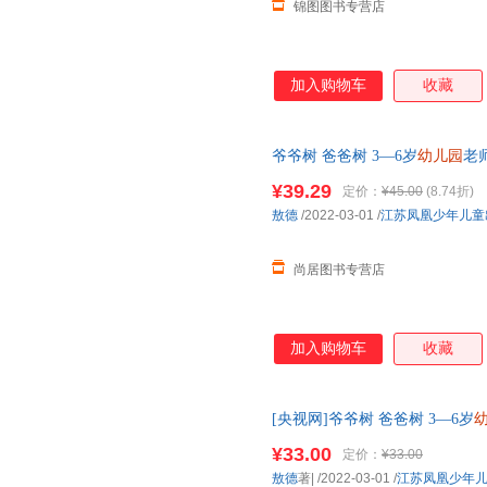
锦图图书专营店
加入购物车
收藏
爷爷树 爸爸树 3—6岁
幼儿园
老
书幽默风趣家庭亲情读儿童图画书
¥39.29
定价：
¥45.00
(8.74折)
敖德
/2022-03-01
/
江苏凤凰少年儿童
尚居图书专营店
加入购物车
收藏
[央视网]爷爷树 爸爸树 3—6岁
儿
绘本
故事书 幽默风趣家庭亲
¥33.00
定价：
¥33.00
敖德
著|
/2022-03-01
/
江苏凤凰少年