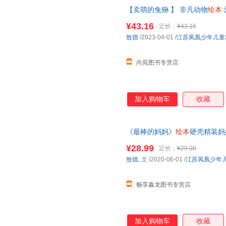
【卖萌的兔狲 】 非凡动物
绘本
早教启蒙一二三年级雪域精灵卖
¥43.16
定价：
¥43.16
【让您无忧购物】
敖德
/2023-04-01
/
江苏凤凰少年儿童
尚苑图书专营店
加入购物车
收藏
《最棒的妈妈》
绘本
硬壳精装妈
情书3-6岁
幼儿园
儿童启蒙认知
¥28.99
定价：
¥29.00
联系在线小当当客服
敖德
, 文
/2020-06-01
/
江苏凤凰少年
畅享鑫龙图书专营店
加入购物车
收藏