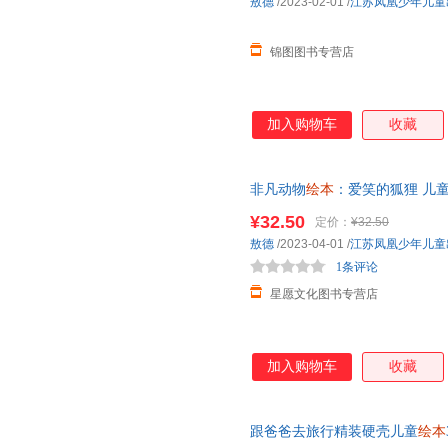
敖德
/2023-02-01
/
江苏凤凰少年儿童
锦图图书专营店
加入购物车
收藏
非凡动物
绘本
：爱笑的狐狸 儿
年级小学生课外阅读书籍睡前故
¥32.50
定价：
¥32.50
当当客服
敖德
/2023-04-01
/
江苏凤凰少年儿童
1条评论
星愿文化图书专营店
加入购物车
收藏
跟爸爸去旅行精装硬壳儿童
绘本