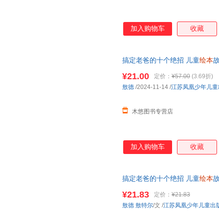
加入购物车
收藏
搞定老爸的十个绝招 儿童
绘本
故
装亲子共读早教
绘本
亲情培养
¥21.00
定价：
¥57.00
(3.69折)
敖德
/2024-11-14
/
江苏凤凰少年儿童
木悠图书专营店
加入购物车
收藏
搞定老爸的十个绝招 儿童
绘本
故
共读早教
绘本
情培养
¥21.83
定价：
¥21.83
敖德
敖特尔
/文
/
江苏凤凰少年儿童出