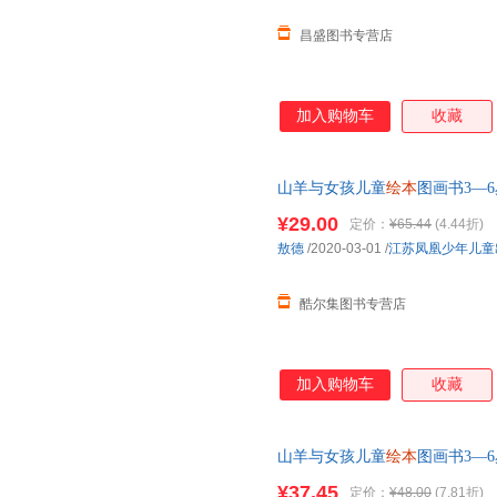
昌盛图书专营店
加入购物车
收藏
山羊与女孩儿童
绘本
图画书3—6
事书2-4-5岁半孩子经典**书
¥29.00
定价：
¥65.44
(4.44折)
敖德
/2020-03-01
/
江苏凤凰少年儿童
酷尔集图书专营店
加入购物车
收藏
山羊与女孩儿童
绘本
图画书3—6
前故事书2-4-5岁半孩子经典*
¥37.45
定价：
¥48.00
(7.81折)