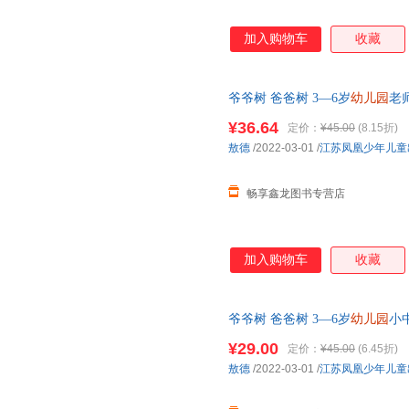
加入购物车
收藏
爷爷树 爸爸树 3—6岁
幼儿园
老
书幽默风趣家庭亲情读儿童图画
¥36.64
定价：
¥45.00
(8.15折)
在线小当当客服
敖德
/2022-03-01
/
江苏凤凰少年儿童
畅享鑫龙图书专营店
加入购物车
收藏
爷爷树 爸爸树 3—6岁
幼儿园
小
默风趣家庭情读儿童图画书
¥29.00
定价：
¥45.00
(6.45折)
敖德
/2022-03-01
/
江苏凤凰少年儿童