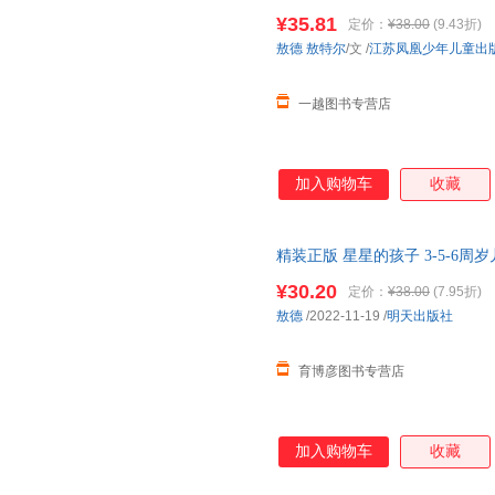
硬皮精装亲子共读早教
绘本
亲情
¥35.81
定价：
¥38.00
(9.43折)
敖德
敖特尔
/文
/
江苏凤凰少年儿童出
一越图书专营店
加入购物车
收藏
精装正版 星星的孩子 3-5-6周
书籍 耕林童书馆创始人创作 明
¥30.20
定价：
¥38.00
(7.95折)
敖德
/2022-11-19
/
明天出版社
育博彦图书专营店
加入购物车
收藏