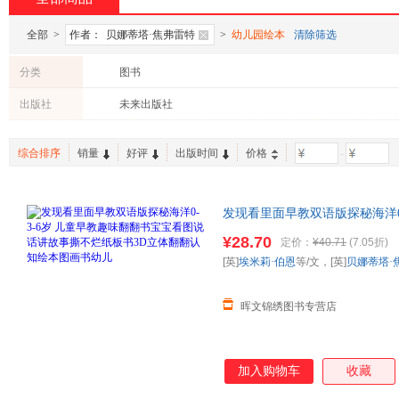
全部
>
作者：
贝娜蒂塔·焦弗雷特
>
幼儿园绘本
清除筛选
分类
图书
出版社
未来出版社
综合排序
销量
好评
出版时间
价格
-
发现看里面早教双语版探秘海洋0
故事撕不烂纸板书3D立体翻翻
¥28.70
定价：
¥40.71
(7.05折)
[英]
埃米莉·伯恩
等/文，[英]
贝娜蒂塔·
晖文锦绣图书专营店
加入购物车
收藏