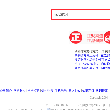
购物指南
支付方式
订单服
购买流程
网上支付
配送服
发票制度
礼品卡支付
订单状
服务协议
银行转账
自助取
会员优惠
礼券支付
自助修
公司简介
|
网站联盟
|
当当招商
|
机构销售
|
手机当当
|
官方Blog
|
知识产权
|
热词搜索
Copyright 2004 
京ICP证041189号
|
出版物经营许可证 新出发