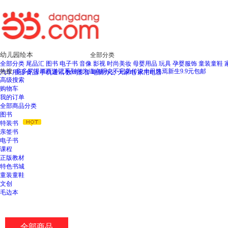
新
窗
口
打
开
无
全部分类
障
全部分类
尾品汇
图书
电子书
音像
影视
时尚美妆
母婴用品
玩具
孕婴服饰
童装童鞋
碍
热搜:
多多罗漫画西游记系列
何为道
南明史
不完美传说
十日终焉新生
9.9元包邮
汽车用品
食品
手机通讯
数码影音
电脑办公
大家电
家用电器
说
高级搜索
明
购物车
页
我的订单
面,
全部商品分类
按
图书
Ctrl
特装书
加
亲签书
波
电子书
浪
课程
键
正版教材
打
特色书城
开
童装童鞋
导
文创
盲
毛边本
模
式
全部商品