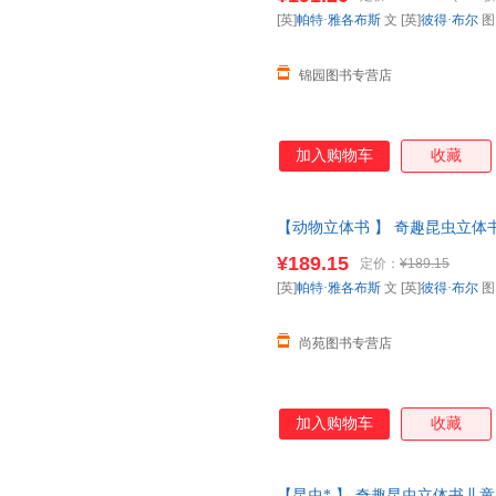
票 如需请联系在线客服
[英]
帕特·雅各布斯
文 [英]
彼得·布尔
锦园图书专营店
加入购物车
收藏
【动物立体书 】 奇趣昆虫立体书
科全书动物昆虫翻翻书一年级二
¥189.15
定价：
¥189.15
【让您无忧购物】
[英]
帕特·雅各布斯
文 [英]
彼得·布尔
尚苑图书专营店
加入购物车
收藏
【昆虫* 】 奇趣昆虫立体书儿童