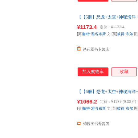
【【6册】恐龙+太空+神秘海洋+
6-8-10岁以上多重互动小学生
¥1173.4
定价：
¥1173.4
您无忧购物】
[英]
帕特·雅各布斯
文 [英]
彼得·布尔
尚苑图书专营店
加入购物车
收藏
【【6册】恐龙+太空+神秘海洋+
6-8-10岁以上多重互动小学生
¥1066.2
定价：
¥1137
(9.38折)
需请联系在线客服
[英]
帕特·雅各布斯
文 [英]
彼得·布尔
锦园图书专营店