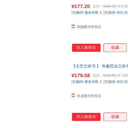
科全书动物昆虫翻翻书一年级二课
¥177.20
定价：
¥184.50
(9.61折
票 如需请联系在线客服
[英]
帕特·雅各布斯
文 [英]
彼得·布尔
锦园图书专营店
加入购物车
收藏
【太空立体书 】 奇趣昆虫立体书
科全书动物昆虫翻翻书一年级二
¥179.58
定价：
¥184.50
(9.74折
请放心下单，本店所有商品均可
[英]
帕特·雅各布斯
文 [英]
彼得·布尔
尚居图书专营店
加入购物车
收藏