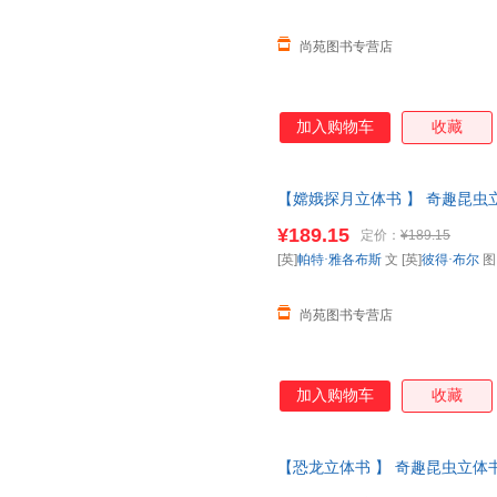
尚苑图书专营店
加入购物车
收藏
【嫦娥探月立体书 】 奇趣昆虫立
普百科全书动物昆虫翻翻书一年
¥189.15
定价：
¥189.15
【让您无忧购物】
[英]
帕特·雅各布斯
文 [英]
彼得·布尔
尚苑图书专营店
加入购物车
收藏
【恐龙立体书 】 奇趣昆虫立体书
科全书动物昆虫翻翻书一年级二