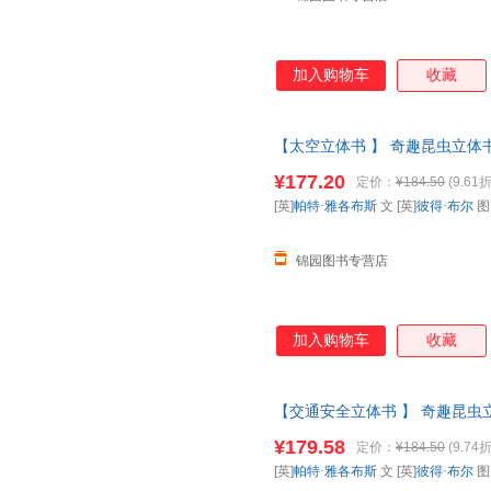
加入购物车
收藏
【太空立体书 】 奇趣昆虫立体书
科全书动物昆虫翻翻书一年级二课
¥177.20
定价：
¥184.50
(9.61折
票 如需请联系在线客服
[英]
帕特·雅各布斯
文 [英]
彼得·布尔
锦园图书专营店
加入购物车
收藏
【交通安全立体书 】 奇趣昆虫立
普百科全书动物昆虫翻翻书一年
¥179.58
定价：
¥184.50
(9.74折
请放心下单，本店所有商品均可
[英]
帕特·雅各布斯
文 [英]
彼得·布尔