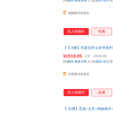
[英]
帕特·雅各布斯
文 [英]
彼得·布尔
锦园图书专营店
加入购物车
收藏
【【18册】科普百科立体书系列大合
上多重互动小学生科普百科全书
¥1519.05
定价：
¥1519.05
【让您无忧购物】
[英]
帕特·雅各布斯
文 [英]
彼得·布尔
尚苑图书专营店
加入购物车
收藏
【【6册】恐龙+太空+神秘海洋+