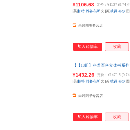
6-8-10岁以上多重互动小学生
¥1106.68
定价：
¥1137
(9.74折
心下单，本店所有商品均可开票
[英]
帕特·雅各布斯
文 [英]
彼得·布尔
尚居图书专营店
加入购物车
收藏
【【18册】科普百科立体书系列大合
上多重互动小学生科普百科全书
¥1432.26
定价：
¥1471.5
(9.7
请放心下单，本店所有商品均可
[英]
帕特·雅各布斯
文 [英]
彼得·布尔
尚居图书专营店
加入购物车
收藏