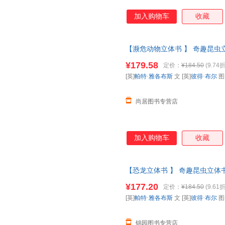
加入购物车
收藏
【濒危动物立体书 】 奇趣昆虫立
普百科全书动物昆虫翻翻书一年
¥179.58
定价：
¥184.50
(9.74折
请放心下单，本店所有商品均可
[英]
帕特·雅各布斯
文 [英]
彼得·布尔
尚居图书专营店
加入购物车
收藏
【恐龙立体书 】 奇趣昆虫立体书
科全书动物昆虫翻翻书一年级二课
¥177.20
定价：
¥184.50
(9.61折
票 如需请联系在线客服
[英]
帕特·雅各布斯
文 [英]
彼得·布尔
锦园图书专营店