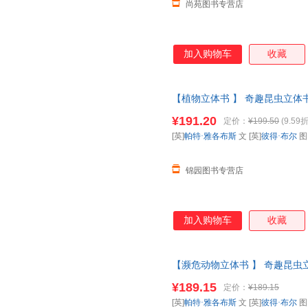
尚苑图书专营店
加入购物车
收藏
【植物立体书 】 奇趣昆虫立体书
科全书动物昆虫翻翻书一年级二课
¥191.20
定价：
¥199.50
(9.59折
票 如需请联系在线客服
[英]
帕特·雅各布斯
文 [英]
彼得·布尔
锦园图书专营店
加入购物车
收藏
【濒危动物立体书 】 奇趣昆虫立
普百科全书动物昆虫翻翻书一年
¥189.15
定价：
¥189.15
【让您无忧购物】
[英]
帕特·雅各布斯
文 [英]
彼得·布尔