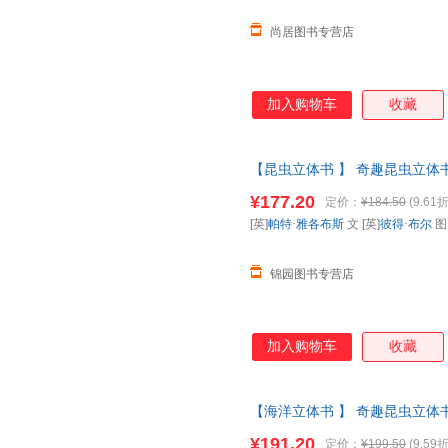
尚居图书专营店
加入购物车
收藏
【昆虫立体书 】 奇趣昆虫立体书
科全书动物昆虫翻翻书一年级二课
¥177.20
定价：
¥184.50
(9.61折
票 如需请联系在线客服
[英]
帕特·雅各布斯
文 [英]
彼得·布尔
锦园图书专营店
加入购物车
收藏
【海洋立体书 】 奇趣昆虫立体书
科全书动物昆虫翻翻书一年级二课
¥191.20
定价：
¥199.50
(9.59折