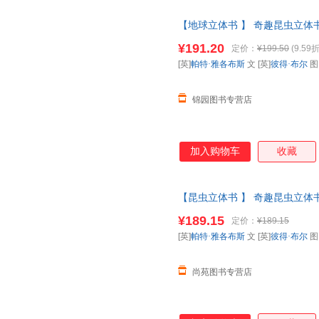
【地球立体书 】 奇趣昆虫立体书
科全书动物昆虫翻翻书一年级二课
¥191.20
定价：
¥199.50
(9.59折
票 如需请联系在线客服
[英]
帕特·雅各布斯
文 [英]
彼得·布尔
锦园图书专营店
加入购物车
收藏
【昆虫立体书 】 奇趣昆虫立体书
科全书动物昆虫翻翻书一年级二
¥189.15
定价：
¥189.15
【让您无忧购物】
[英]
帕特·雅各布斯
文 [英]
彼得·布尔
尚苑图书专营店