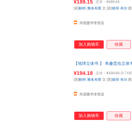
¥189.15
定价：
¥189.15
【让您无忧购物】
[英]
帕特·雅各布斯
文 [英]
彼得·布尔
尚苑图书专营店
加入购物车
收藏
【地球立体书 】 奇趣昆虫立体书
科全书动物昆虫翻翻书一年级二
¥194.18
定价：
¥199.50
(9.74折
请放心下单，本店所有商品均可
[英]
帕特·雅各布斯
文 [英]
彼得·布尔
尚居图书专营店
加入购物车
收藏