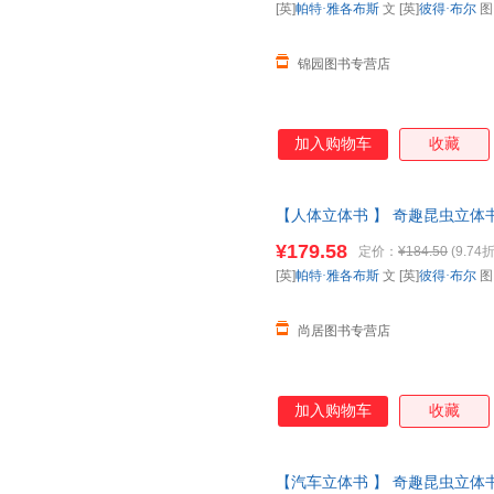
[英]
帕特·雅各布斯
文 [英]
彼得·布尔
锦园图书专营店
加入购物车
收藏
【人体立体书 】 奇趣昆虫立体书
科全书动物昆虫翻翻书一年级二
¥179.58
定价：
¥184.50
(9.74折
请放心下单，本店所有商品均可
[英]
帕特·雅各布斯
文 [英]
彼得·布尔
尚居图书专营店
加入购物车
收藏
【汽车立体书 】 奇趣昆虫立体书