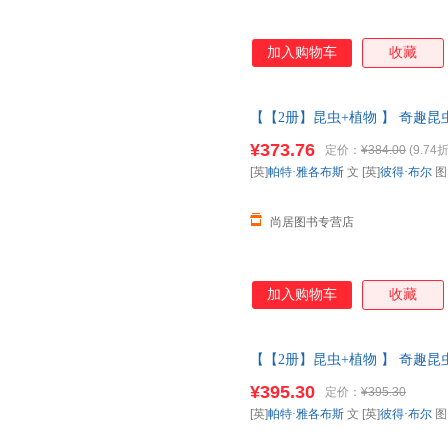
加入购物车
收藏
【【2册】昆虫+植物 】 奇趣昆虫
科普百科全书动物昆虫翻翻书一
¥373.76
定价：
¥384.00
(9.74折
请放心下单，本店所有商品均可
[英]
帕特·雅各布斯
文 [英]
彼得·布尔
尚居图书专营店
加入购物车
收藏
【【2册】昆虫+植物 】 奇趣昆虫
科普百科全书动物昆虫翻翻书一
¥395.30
定价：
¥395.30
【让您无忧购物】
[英]
帕特·雅各布斯
文 [英]
彼得·布尔