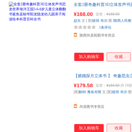
全套2册奇趣科普3D立体发声书
鱼蓝鲸华阳龙隐龙
幼儿园
亲子阅
¥168.00
定价：
¥168.00
赵乐
文 [ 英]
彼得·布尔
图
/
陕西人民教
1条评论
陕西尚居苑图书专营店
加入购物车
收藏
【嫦娥探月立体书 】 奇趣昆虫立
普百科全书动物昆虫翻翻书一年
¥179.58
定价：
¥184.50
(9.74折
请放心下单，本店所有商品均可
[英]
帕特·雅各布斯
文 [英]
彼得·布尔
尚居图书专营店
加入购物车
收藏