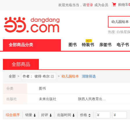
新
购物车
欢迎光临当当，请
登录
成为会员
窗
口
打
开
无
障
热搜:
白狼星
碍
师3
重建秦
说
全部商品分类
图书
特装书
亲签书
电子书
明
页
面,
按
全部商品
Ctrl
加
波
全部
>
作者：
彼得·布尔
>
幼儿园绘本
清除筛选
浪
键
分类
图书
打
开
出版社
未来出版社
陕西人民教育出版社
导
盲
模
综合排序
销量
好评
出版时间
价格
-
式