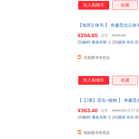
加入购物车
收藏
【地球立体书 】 奇趣昆虫立体书
科全书动物昆虫翻翻书一年级二
¥204.65
定价：
¥204.65
【让您无忧购物】
[英]
帕特·雅各布斯
文 [英]
彼得·布尔
尚苑图书专营店
加入购物车
收藏
【【2册】昆虫+植物 】 奇趣昆虫
科普百科全书动物昆虫翻翻书一年
¥363.40
定价：
¥384.00
(9.47折
如需请联系在线客服
[英]
帕特·雅各布斯
文 [英]
彼得·布尔
锦园图书专营店