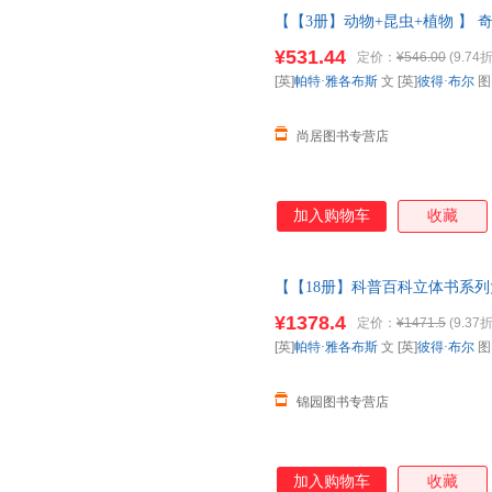
【【3册】动物+昆虫+植物 】 奇
小学生科普百科全书动物昆虫翻
¥531.44
定价：
¥546.00
(9.74折
请放心下单，本店所有商品均可
[英]
帕特·雅各布斯
文 [英]
彼得·布尔
尚居图书专营店
加入购物车
收藏
【【18册】科普百科立体书系列大合
上多重互动小学生科普百科全书动
¥1378.4
定价：
¥1471.5
(9.37折
如需请联系在线客服
[英]
帕特·雅各布斯
文 [英]
彼得·布尔
锦园图书专营店
加入购物车
收藏