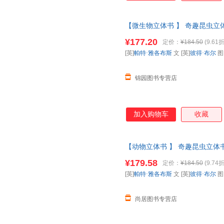
【微生物立体书 】 奇趣昆虫立体
百科全书动物昆虫翻翻书一年级二
¥177.20
定价：
¥184.50
(9.61折
票 如需请联系在线客服
[英]
帕特·雅各布斯
文 [英]
彼得·布尔
锦园图书专营店
加入购物车
收藏
【动物立体书 】 奇趣昆虫立体书
科全书动物昆虫翻翻书一年级二
¥179.58
定价：
¥184.50
(9.74折
请放心下单，本店所有商品均可
[英]
帕特·雅各布斯
文 [英]
彼得·布尔
尚居图书专营店