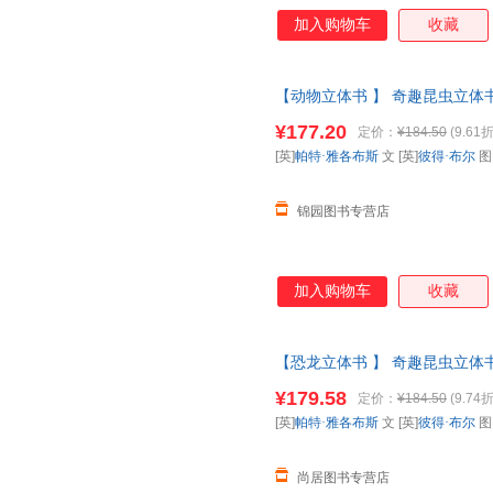
加入购物车
收藏
【动物立体书 】 奇趣昆虫立体书
科全书动物昆虫翻翻书一年级二课
¥177.20
定价：
¥184.50
(9.61折
票 如需请联系在线客服
[英]
帕特·雅各布斯
文 [英]
彼得·布尔
锦园图书专营店
加入购物车
收藏
【恐龙立体书 】 奇趣昆虫立体书
科全书动物昆虫翻翻书一年级二
¥179.58
定价：
¥184.50
(9.74折
请放心下单，本店所有商品均可
[英]
帕特·雅各布斯
文 [英]
彼得·布尔
尚居图书专营店