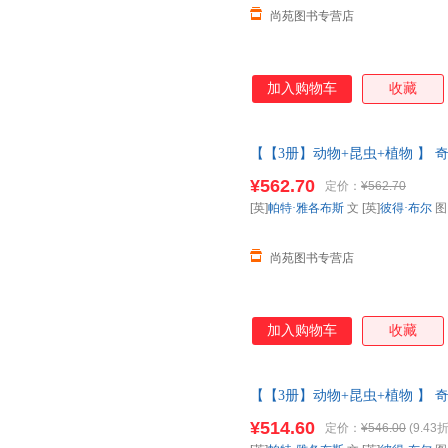
尚苑图书专营店
加入购物车
收藏
【【3册】动物+昆虫+植物 】 奇
小学生科普百科全书动物昆虫翻
¥562.70
定价：
¥562.70
【让您无忧购物】
[英]
帕特·雅各布斯
文 [英]
彼得·布尔
尚苑图书专营店
加入购物车
收藏
【【3册】动物+昆虫+植物 】 奇
小学生科普百科全书动物昆虫翻翻
¥514.60
定价：
¥546.00
(9.43折
如需请联系在线客服