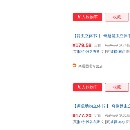
加入购物车
收藏
【昆虫立体书 】 奇趣昆虫立体书
科全书动物昆虫翻翻书一年级二
¥179.58
定价：
¥184.50
(9.74折
请放心下单，本店所有商品均可
[英]
帕特·雅各布斯
文 [英]
彼得·布尔
尚居图书专营店
加入购物车
收藏
【濒危动物立体书 】 奇趣昆虫立
普百科全书动物昆虫翻翻书一年级
¥177.20
定价：
¥184.50
(9.61折
票 如需请联系在线客服
[英]
帕特·雅各布斯
文 [英]
彼得·布尔