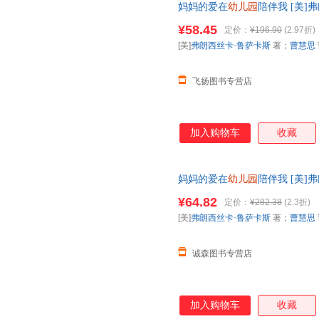
妈妈的爱在
幼儿园
陪伴我 [美]
儿园里的生活秩序讲给孩子听，
拉·伯里斯（美） 绘 北京科学
就会消除孩子的恐惧和焦虑，让
¥58.45
定价：
¥196.90
(2.97折)
电子发票！
精彩的次一一呈现，告诉孩子原
[美]
弗朗西丝卡·鲁萨卡斯
著；
曹慧思
这本书，孩子的焦虑会变为向往
飞扬图书专营店
加入购物车
收藏
妈妈的爱在
幼儿园
陪伴我 [美]
拉·伯里斯（美） 绘 北京科学
¥64.82
定价：
¥282.38
(2.3折)
电子发票。
[美]
弗朗西丝卡·鲁萨卡斯
著；
曹慧思
诚森图书专营店
加入购物车
收藏