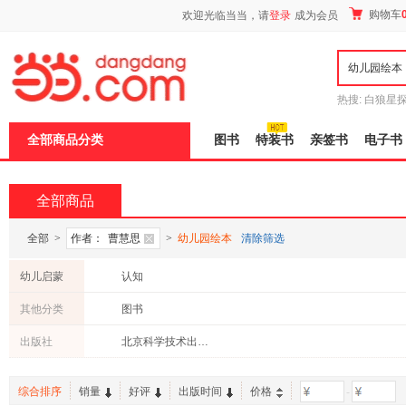
新
购物车
欢迎光临当当，请
登录
成为会员
窗
口
打
开
无
障
热搜:
白狼星
碍
师3
重建秦
说
全部商品分类
图书
特装书
亲签书
电子书
明
页
面,
按
全部商品
Ctrl
加
波
全部
>
作者：
曹慧思
>
幼儿园绘本
清除筛选
浪
键
幼儿启蒙
认知
打
开
其他分类
图书
导
盲
出版社
北京科学技术出版社
模
式
综合排序
销量
好评
出版时间
价格
-