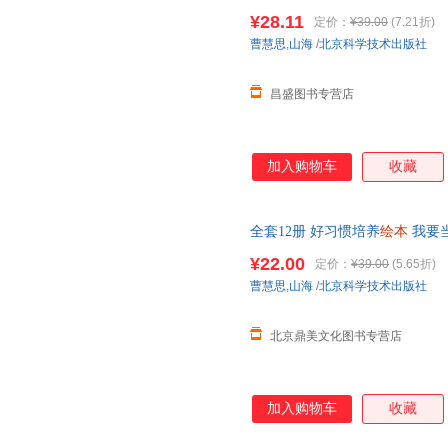
幼儿书籍
幼儿园
大班中班宝宝书
¥28.11
定价：
¥39.00
(7.21折)
曹慧思
,
山海
/
北京科学技术出版社
昌盛图书专营店
加入购物车
收藏
全套12册 好习惯培养
绘本
我要
书籍
幼儿园
大班中班宝宝书本启
¥22.00
定价：
¥39.00
(5.65折)
曹慧思
,
山海
/
北京科学技术出版社
北京鼎美文化图书专营店
加入购物车
收藏