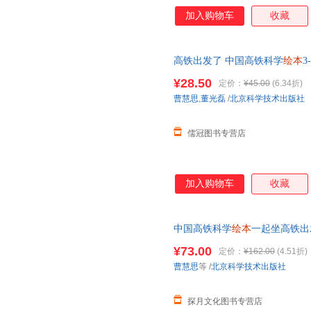
园个月，幼儿园门口充斥着孩子
加入购物车
收藏
甚至能看到一些妈妈们红着眼圈
分离的阵痛。 其实，幼小的孩
的环境里待一整天，对他们来说
高铁出发了 中国高铁科学
绘本
3
儿园里的生活秩序讲给孩子听，
幼儿园
亲子阅读
绘本
儿童读物宝
就会消除孩子的恐惧和焦虑，让
¥28.50
定价：
¥45.00
(6.34折)
藏商品 优先发货 部分书籍卖价
精彩的次一一呈现，告诉孩子原
曹慧思
,
董光磊
/
北京科学技术出版社
这本书，孩子的焦虑会变为向往
儒冠图书专营店
加入购物车
收藏
中国高铁科学
绘本
一起坐高铁出
智图画书
幼儿园
亲子阅读
绘本
读
¥73.00
定价：
¥162.00
(4.51折)
曹慧思
等
/
北京科学技术出版社
探月文化图书专营店