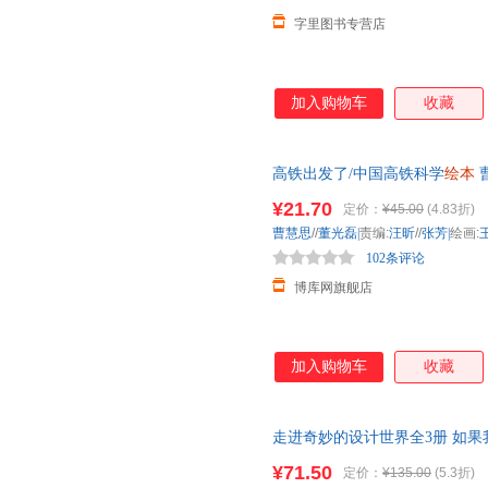
字里图书专营店
加入购物车
收藏
高铁出发了/中国高铁科学
绘本
子阅读
幼儿园
中班早教经典睡前
¥21.70
定价：
¥45.00
(4.83折)
曹慧思
//
董光磊|
责编:
汪昕
//
张芳|
绘画:
102条评论
博库网旗舰店
加入购物车
收藏
走进奇妙的设计世界全3册 如果我
蒙想象力
绘本
艺术启发去问故事
¥71.50
定价：
¥135.00
(5.3折)