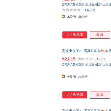
曹慧思
//
董光磊|
责编:
汪昕
//
张芳|
绘画:
11条评论
木垛图书旗舰店
加入购物车
收藏
高铁出发了/中国高铁科学
绘本
子阅读
幼儿园
中班早教经典睡前
¥21.15
定价：
¥45.00
(4.7折)
曹慧思
//
董光磊|
责编:
汪昕
//
张芳|
绘画:
土星图书专营店
加入购物车
收藏
高铁出发了/中国高铁科学
绘本