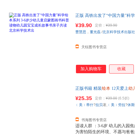
正版 高铁出发了“中国力量”科学
物
幼儿园
宝宝成长故事书亲子共
¥39.90
定价：
¥39.90
曹慧思
，
董光磊
/
北京科学技术出版社
天钰图书专营店
加入购物车
收藏
正版书籍 精装
绘本
12天爱上
幼
北京科学技术出版社 正版图书
¥25.35
定价：
¥39.00
(6.5折)
﹝美﹞蒂什
?
拉贝
著,
﹝美﹞劳拉
?
休斯
书海图书专营店
适读人群 ：3-6岁 幼儿的入
为害怕陌生的环境、不愿与爸爸