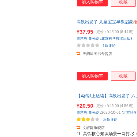
加入购物车
收藏
高铁出发了 儿童宝宝早教启蒙
睡前图画故事启发
绘本
已售759
¥37.95
定价：
¥45.00
(8.44折)
曹慧思
,
董光磊
/
北京科学技术出版社
1条评论
天阅星图书专营店
加入购物车
收藏
【4岁以上适读】高铁出发了 
本
3-6-8岁
幼儿
童启蒙认知卡通
¥20.50
定价：
¥45.00
(4.56折)
发货，85%城市次日达，团购
曹慧思
,
董光磊
/2020-10-01
/
北京科
63条评论
文轩网旗舰店
"1. 高铁核心知识场景一网打