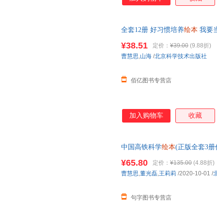
全套12册 好习惯培养
绘本
我要
幼儿书籍
幼儿园
大班中班宝宝书
¥38.51
定价：
¥39.00
(9.88折)
曹慧思
,
山海
/
北京科学技术出版社
佰亿图书专营店
加入购物车
收藏
中国高铁科学
绘本
(正版全套3
故事书3-4-6-8周岁
幼儿园
宝宝阅
¥65.80
定价：
¥135.00
(4.88折)
曹慧思
,
董光磊
,
王莉莉
/2020-10-01
/
句字图书专营店