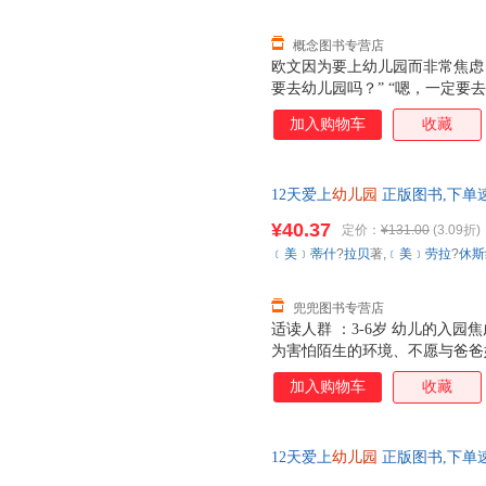
概念图书专营店
欧文因为要上幼儿园而非常焦虑
要去幼儿园吗？” “嗯，一定要
我了！” “是的，欧文，”妈妈
加入购物车
收藏
妈妈的爱会一直陪着你。”
12天爱上
幼儿园
正版图书,下单
¥40.37
定价：
¥131.00
(3.09折)
﹝美﹞蒂什
?
拉贝
著,
﹝美﹞劳拉
?
休斯
兜兜图书专营店
适读人群 ：3-6岁 幼儿的入
为害怕陌生的环境、不愿与爸爸
园个月，幼儿园门口充斥着孩子
加入购物车
收藏
甚至能看到一些妈妈们红着眼圈
分离的阵痛。 其实，幼小的孩
的环境里待一整天，对他们来说
12天爱上
幼儿园
正版图书,下单
儿园里的生活秩序讲给孩子听，
就会消除孩子的恐惧和焦虑，让