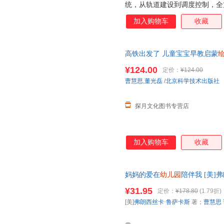
统，从轨道建设到调度控制，全方面
屡获大奖：“十三五” 国家重
加入购物车
收藏
荐的百种优秀出版物、2018年
荐：中国铁道科学研究院首席研
发北京交通大学电气工程学院副
高铁出发了 儿童宝宝早教启蒙
科学讲解方式：跟随时间线前往
睡前图画故事启发
绘本
中的知识细节。扫描书后二维码
¥124.00
定价：
¥124.00
曹慧思
,
董光磊
/
北京科学技术出版社
探月文化图书专营店
加入购物车
收藏
妈妈的爱在
幼儿园
陪伴我 [美]
拉·伯里斯（美） 绘 978753
¥31.95
定价：
¥178.80
(1.79折)
换】
[美]
弗朗西丝卡·鲁萨卡斯
著；
曹慧思