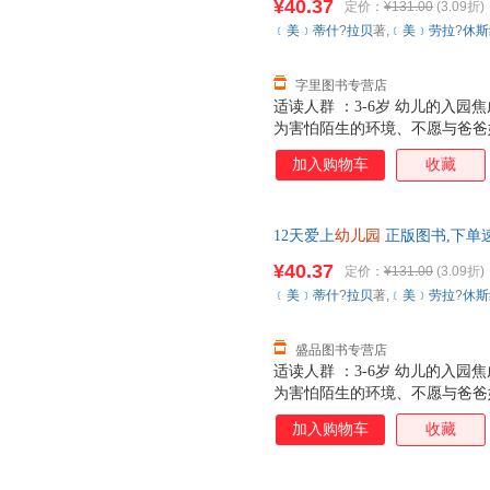
¥40.37
定价：
¥131.00
(3.09折)
精彩的次一一呈现，告诉孩子原
﹝美﹞蒂什
?
拉贝
著,
﹝美﹞劳拉
?
休斯
这本书，孩子的焦虑会变为向往
字里图书专营店
适读人群 ：3-6岁 幼儿的入
为害怕陌生的环境、不愿与爸爸
园个月，幼儿园门口充斥着孩子
加入购物车
收藏
甚至能看到一些妈妈们红着眼圈
分离的阵痛。 其实，幼小的孩
的环境里待一整天，对他们来说
12天爱上
幼儿园
正版图书,下单
儿园里的生活秩序讲给孩子听，
就会消除孩子的恐惧和焦虑，让
¥40.37
定价：
¥131.00
(3.09折)
精彩的次一一呈现，告诉孩子原
﹝美﹞蒂什
?
拉贝
著,
﹝美﹞劳拉
?
休斯
这本书，孩子的焦虑会变为向往
盛品图书专营店
适读人群 ：3-6岁 幼儿的入
为害怕陌生的环境、不愿与爸爸
园个月，幼儿园门口充斥着孩子
加入购物车
收藏
甚至能看到一些妈妈们红着眼圈
分离的阵痛。 其实，幼小的孩
的环境里待一整天，对他们来说