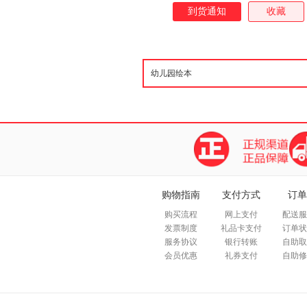
天爱上幼儿园》 幼儿的入园焦
到货通知
收藏
害怕陌生的环境、不愿与爸爸妈
个月，幼儿园门口充斥着孩子的
至能看到一些妈妈们红着眼圈转
离的阵痛。 其实，幼小的孩子
环境里待一整天，对他们来说的
园里的生活秩序讲给孩子听，把
会消除孩子的恐惧和焦虑，让他
彩的*
购物指南
支付方式
订单
购买流程
网上支付
配送服
发票制度
礼品卡支付
订单状
服务协议
银行转账
自助取
会员优惠
礼券支付
自助修