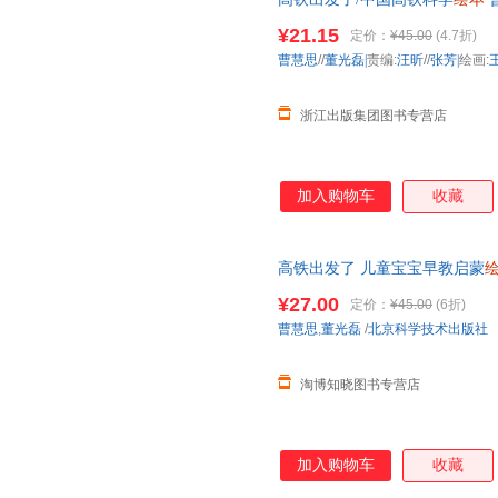
子阅读
幼儿园
中班早教经典睡前
¥21.15
定价：
¥45.00
(4.7折)
曹慧思
//
董光磊|
责编:
汪昕
//
张芳|
绘画:
浙江出版集团图书专营店
加入购物车
收藏
高铁出发了 儿童宝宝早教启蒙
睡前图画故事启发
绘本
¥27.00
定价：
¥45.00
(6折)
曹慧思
,
董光磊
/
北京科学技术出版社
淘博知晓图书专营店
加入购物车
收藏