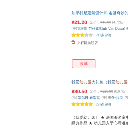
如果我是建筑设计师 走进奇妙的设
蒙想象力
绘本
儿童职业启蒙奇思
¥21.20
定价：
¥45.00
(4.72折)
铺成为会员可享店铺专属优惠，
(美)
克里斯·范杜森
(
Chris
Van
Dusen
) 
213条评论
文轩网旗舰店
收藏
我爱
幼儿园
大礼包（我爱
幼儿园
展示幼儿园里的精彩生活，让孩
¥80.50
定价：
¥120.80
(6.67折)
(法)
塞尔日·布洛克
, (美)
蒂什·拉贝
, (
227条评论
技术出版社
《我爱幼儿园》 ★ 法国著名童
经典作品 ★ 幼儿园入学心理准