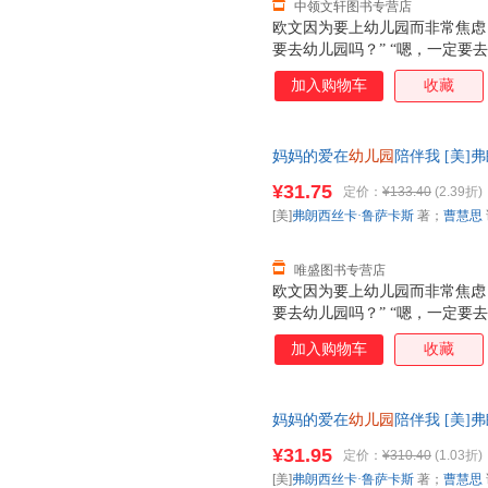
中领文轩图书专营店
欧文因为要上幼儿园而非常焦虑
要去幼儿园吗？” “嗯，一定要
我了！” “是的，欧文，”妈妈
加入购物车
收藏
妈妈的爱会一直陪着你。”
妈妈的爱在
幼儿园
陪伴我 [美]
拉·伯里斯（美） 绘 978753
¥31.75
定价：
¥133.40
(2.39折)
换】
[美]
弗朗西丝卡·鲁萨卡斯
著；
曹慧思
唯盛图书专营店
欧文因为要上幼儿园而非常焦虑
要去幼儿园吗？” “嗯，一定要
我了！” “是的，欧文，”妈妈
加入购物车
收藏
妈妈的爱会一直陪着你。”
妈妈的爱在
幼儿园
陪伴我 [美]
拉·伯里斯（美） 绘 978753
¥31.95
定价：
¥310.40
(1.03折)
换】
[美]
弗朗西丝卡·鲁萨卡斯
著；
曹慧思