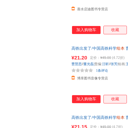
善水启迪图书专营店
加入购物车
收藏
高铁出发了/中国高铁科学
绘本
子阅读
幼儿园
中班早教经典睡前
¥21.20
定价：
¥45.00
(4.72折)
曹慧思
//
董光磊|
责编:
汪昕
//
张芳|
绘画:
1条评论
博库图书音像专营店
加入购物车
收藏
高铁出发了/中国高铁科学
绘本
子阅读
幼儿园
中班早教经典睡前
¥21.15
定价：
¥45.00
(4.7折)