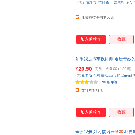
（美）
克里斯·范杜森
，
曹慧思
译
/
北
江莱科技图书专营店
加入购物车
收藏
如果我是汽车设计师 走进奇妙的设
蒙想象力
绘本
儿童职业启蒙奇思
¥20.50
定价：
¥45.00
(4.56折)
近发货，85%城市次日达，团
(美)
克里斯·范杜森
(
Chris
Van
Dusen
) 
201条评论
文轩网旗舰店
加入购物车
收藏
全套12册 好习惯培养
绘本
我要