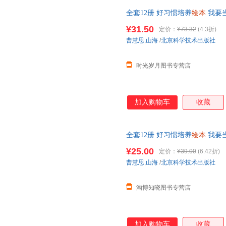
全套12册 好习惯培养
绘本
我要
书籍
幼儿园
大班中班宝宝书本启
¥31.50
定价：
¥73.32
(4.3折)
曹慧思
,
山海
/
北京科学技术出版社
时光岁月图书专营店
加入购物车
收藏
全套12册 好习惯培养
绘本
我要
书籍
幼儿园
大班中班宝宝书本启
¥25.00
定价：
¥39.00
(6.42折)
曹慧思
,
山海
/
北京科学技术出版社
淘博知晓图书专营店
加入购物车
收藏