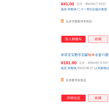
启蒙翻翻书两三岁宝宝的早教 
¥41.00
定价：
¥52.00
(7.89折)
迪克·布鲁纳
/
二十一世纪出版社集团
云步书香图书专营店
加入购物车
收藏
米菲宝宝数学启蒙
绘本
全套15
幼儿
早教书籍一岁宝宝早教书
幼
¥191.90
定价：
¥200.00
(9.6折)
迪克·布鲁纳
/2023-06-27
/
人民邮电
京齐图书专营店
详细信息
收藏