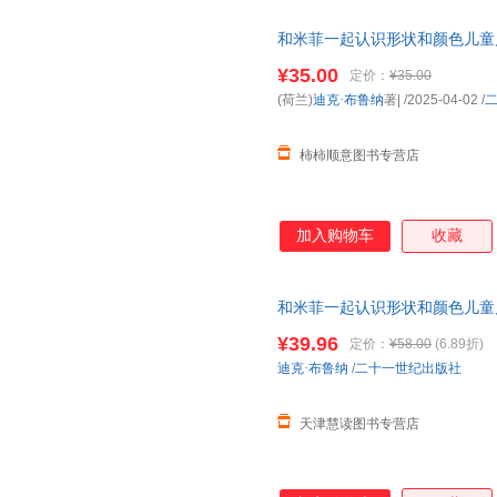
和米菲一起认识形状和颜色儿童
具书
幼儿园
小班益智图画书幼儿启蒙
¥35.00
定价：
¥35.00
(荷兰)
迪克·布鲁纳
著|
/2025-04-02
/
柿柿顺意图书专营店
加入购物车
收藏
和米菲一起认识形状和颜色儿童
具书
幼儿园
小班益智图画书幼儿启蒙
¥39.96
定价：
¥58.00
(6.89折)
迪克·布鲁纳
/
二十一世纪出版社
天津慧读图书专营店