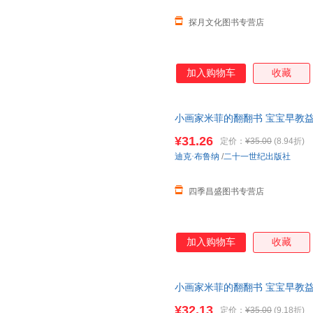
探月文化图书专营店
加入购物车
收藏
小画家米菲的翻翻书 宝宝早教
发早教书亲子互动游戏书
幼儿园
¥31.26
定价：
¥35.00
(8.94折)
索取
迪克·布鲁纳
/
二十一世纪出版社
四季昌盛图书专营店
加入购物车
收藏
小画家米菲的翻翻书 宝宝早教
发早教书亲子互动游戏书
幼儿园
¥32.13
定价：
¥35.00
(9.18折)