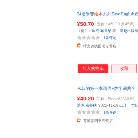
24册米菲
绘本
系列Easy Engl
儿园
儿童英文自然拼读故事书0-
¥50.70
定价：
¥60.00
(8.45折)
（荷兰）
迪克·布鲁纳
著，
童趣出版
1条评论
晖文锦绣图书专营店
加入购物车
收藏
米菲的第一本词语+数字词典全2册正
教书籍宝宝书亲子读物婴儿启蒙
¥40.20
定价：
¥56.00
(7.18折)
迪克·布鲁纳
/2022-11-19
/
二十一世
1条评论
育博彦图书专营店