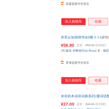
荷露茗图书专营店
加入购物车
收藏
米菲认知洞洞书全8册 0-3-6岁
幼
剪动物
园
益智玩具游戏书儿童早
¥56.90
定价：
¥58.96
(9.66折)
书 文轩网
(荷)
迪克·布鲁纳
(
Dick
Bruna
) 著；
杨定
育博彦图书专营店
加入购物车
收藏
米菲的本词语词典系列2册词语数
书婴儿游戏
绘本
图画书入
园
准备
¥27.00
定价：
¥33.60
(8.04折)