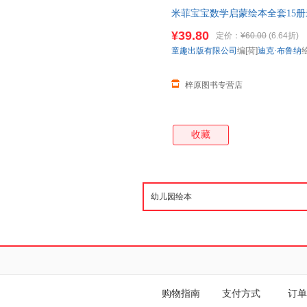
米菲宝宝数学启蒙绘本全套15
本
数学启蒙小班中班学前教材米
¥39.80
定价：
¥60.00
(6.64折)
童趣出版有限公司
编[荷]
迪克·布鲁纳
梓原图书专营店
收藏
购物指南
支付方式
订单