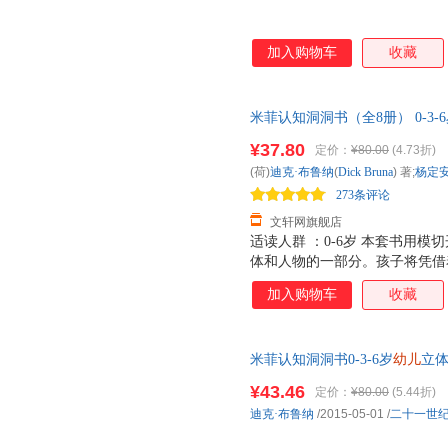
加入购物车
收藏
米菲认知洞洞书（全8册） 0-3-
剪一剪动物
园
益智玩具游戏书儿
¥37.80
定价：
¥80.00
(4.73折)
近发货，85%城市次日达，团
(荷)
迪克·布鲁纳
(
Dick
Bruna
) 著;
杨定
273条评论
文轩网旗舰店
适读人群 ：0-6岁 本套书用
体和人物的一部分。孩子将凭借
文本既浅显易懂，又生动有趣，
加入购物车
收藏
菲形象，最容易唤起孩子的兴趣
爱，深得孩子喜爱，且今年正值
意义。从外观来说，色彩丰富、
米菲认知洞洞书0-3-6岁
幼儿
立
说，故事温馨、富有童趣。
园
益智玩具游戏书儿童早教故事
¥43.46
定价：
¥80.00
(5.44折)
学用书科普读物自然科学小说文
迪克·布鲁纳
/2015-05-01
/
二十一世