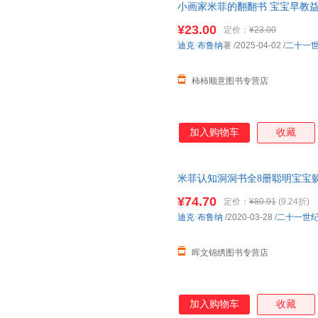
小画家米菲的翻翻书 宝宝早教
发早教书亲子互动游戏书
幼儿园
¥23.00
定价：
¥23.00
迪克·布鲁纳
著
/2025-04-02
/
二十一
柿柿顺意图书专营店
加入购物车
收藏
米菲认知洞洞书全8册聪明宝宝
玩具书宝宝早教图书启蒙认知书籍0
¥74.70
定价：
¥80.91
(9.24折)
立体翻翻书
迪克·布鲁纳
/2020-03-28
/
二十一世
晖文锦绣图书专营店
加入购物车
收藏