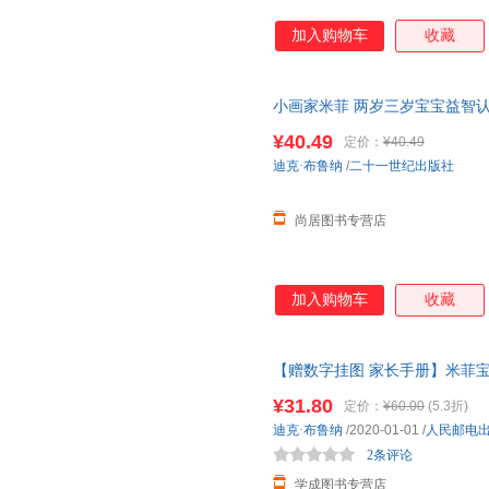
加入购物车
收藏
小画家米菲 两岁三岁宝宝益智认知
儿童书籍启蒙书启蒙书幼儿撕不
¥40.49
定价：
¥40.49
迪克·布鲁纳
/
二十一世纪出版社
尚居图书专营店
加入购物车
收藏
【赠数字挂图 家长手册】米菲
班中班大班学前教材 0-2-3-4
¥31.80
定价：
¥60.00
(5.3折)
幼启蒙！数学绘本！15册精美图
迪克·布鲁纳
/2020-01-01
/
人民邮电
2条评论
学成图书专营店