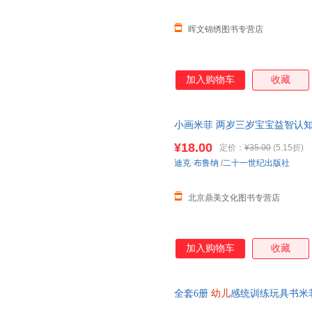
晖文锦绣图书专营店
加入购物车
收藏
小画米菲 两岁三岁宝宝益智认知2
童书籍启蒙书启蒙书幼儿撕不烂
¥18.00
定价：
¥35.00
(5.15折)
迪克·布鲁纳
/
二十一世纪出版社
北京鼎美文化图书专营店
加入购物车
收藏
全套6册
幼儿
感统训练玩具书米
洞洞纸板书 宝宝启蒙环保卡纸圆角