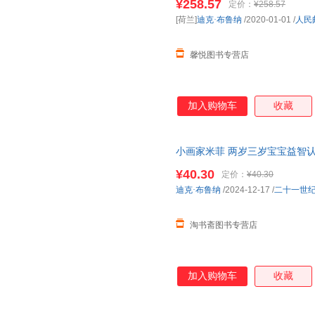
¥258.57
定价：
¥258.57
当客服
[荷兰]
迪克·布鲁纳
/2020-01-01
/
人民
馨悦图书专营店
加入购物车
收藏
小画家米菲 两岁三岁宝宝益智认知
儿童书籍启蒙书启蒙书幼儿撕不
¥40.30
定价：
¥40.30
迪克·布鲁纳
/2024-12-17
/
二十一世
淘书斋图书专营店
加入购物车
收藏