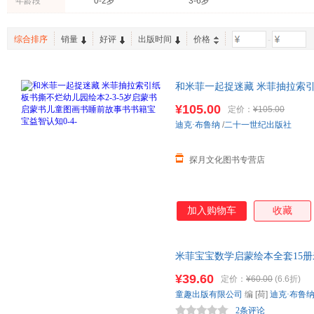
年龄段
0-2岁
3-6岁
综合排序
销量
好评
出版时间
价格
-
和米菲一起捉迷藏 米菲抽拉索
书儿童图画书睡前故事书书籍宝宝
¥105.00
定价：
¥105.00
迪克·布鲁纳
/
二十一世纪出版社
探月文化图书专营店
加入购物车
收藏
米菲宝宝数学启蒙绘本全套15
本
数学启蒙小班中班学前教材米
¥39.60
定价：
¥60.00
(6.6折)
童趣出版有限公司
编 [荷]
迪克·布鲁
2条评论