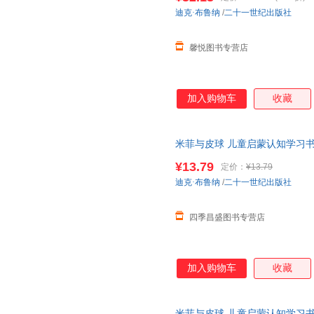
线当当客服
迪克·布鲁纳
/
二十一世纪出版社
馨悦图书专营店
加入购物车
收藏
米菲与皮球 儿童启蒙认知学习
小班教材益智图画书幼儿趣味运动
¥13.79
定价：
¥13.79
服索取
迪克·布鲁纳
/
二十一世纪出版社
四季昌盛图书专营店
加入购物车
收藏
米菲与皮球 儿童启蒙认知学习