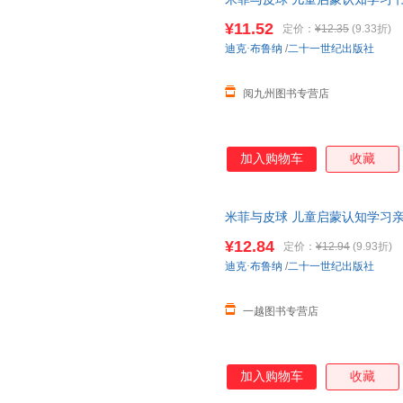
小班教材益智图画书幼儿趣味运动
¥11.52
定价：
¥12.35
(9.33折)
迪克·布鲁纳
/
二十一世纪出版社
阅九州图书专营店
加入购物车
收藏
米菲与皮球 儿童启蒙认知学习
益智图画书幼儿趣味运动游戏书翻翻
¥12.84
定价：
¥12.94
(9.93折)
迪克·布鲁纳
/
二十一世纪出版社
一越图书专营店
加入购物车
收藏