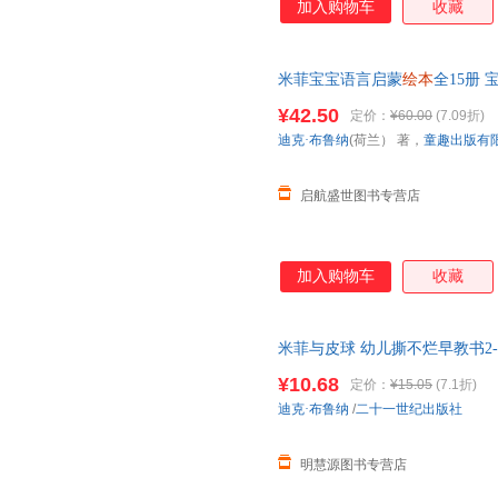
加入购物车
收藏
米菲宝宝语言启蒙
绘本
全15册 
亲子阅读宝宝睡前故事儿童读物
¥42.50
定价：
¥60.00
(7.09折)
迪克·布鲁纳
(荷兰） 著，
童趣出版有
启航盛世图书专营店
加入购物车
收藏
米菲与皮球 幼儿撕不烂早教书2-3
本
两岁三岁宝宝益智认知儿童图
¥10.68
定价：
¥15.05
(7.1折)
迪克·布鲁纳
/
二十一世纪出版社
明慧源图书专营店