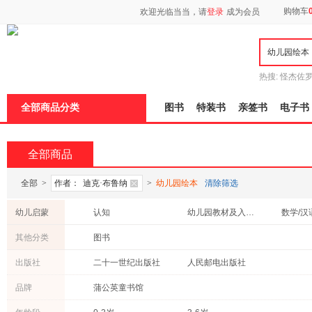
新
购物车
欢迎光临当当，请
登录
成为会员
窗
口
打
开
无
障
热搜:
怪杰佐
碍
谎
吾辈如神
说
全部商品分类
图书
特装书
亲签书
电子书
明
页
面,
按
全部商品
Ctrl
加
波
全部
>
作者：
迪克·布鲁纳
>
幼儿园绘本
清除筛选
浪
键
幼儿启蒙
认知
幼儿园教材及入学准备
数学/汉
打
开
其他分类
图书
导
盲
出版社
二十一世纪出版社
人民邮电出版社
模
式
品牌
蒲公英童书馆