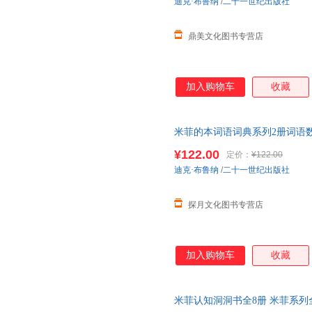
迪克·布鲁纳
/
二十一世纪出版社
鼎美文化图书专营店
加入购物车
收藏
米菲的本词语词典系列2册词语数
书婴儿游戏
绘本
图画书入
园
准备
¥122.00
定价：
¥122.00
迪克·布鲁纳
/
二十一世纪出版社
探月文化图书专营店
加入购物车
收藏
米菲认知洞洞书全8册 米菲系列