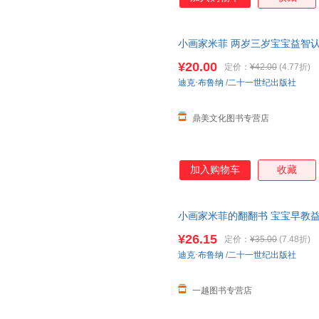
小画家米菲 两岁三岁宝宝益智认知
儿童书籍启蒙书启蒙书幼儿撕不
¥20.00
定价：
¥42.00
(4.77折)
迪克·布鲁纳
/
二十一世纪出版社
鼎美文化图书专营店
加入购物车
收藏
小画家米菲的翻翻书 宝宝早教
发早教书亲子互动游戏书
幼儿园
¥26.15
定价：
¥35.00
(7.48折)
迪克·布鲁纳
/
二十一世纪出版社
一越图书专营店