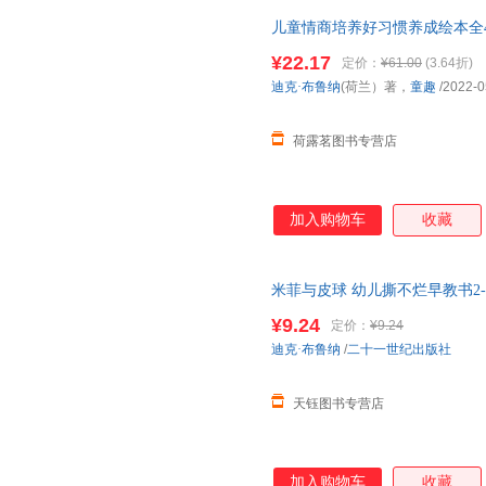
儿童情商培养好习惯养成绘本全4
本
2岁宝宝绘本读物34岁宝宝适
¥22.17
定价：
¥61.00
(3.64折)
记童书中小学用书科普读物自然
迪克·布鲁纳
(荷兰）著，
童趣
/2022-0
荷露茗图书专营店
加入购物车
收藏
米菲与皮球 幼儿撕不烂早教书2-3
本
两岁三岁宝宝益智认知儿童图
¥9.24
定价：
¥9.24
迪克·布鲁纳
/
二十一世纪出版社
天钰图书专营店
加入购物车
收藏