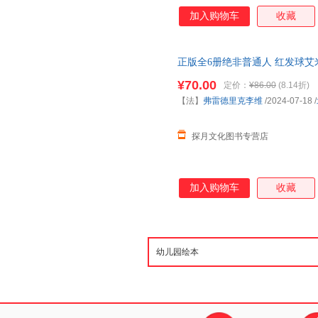
加入购物车
收藏
正版全6册绝非普通人 红发球艾
级小学生阅读课外书图书籍畅销
¥70.00
定价：
¥86.00
(8.14折)
【法】
弗雷德里克李维
/2024-07-18
/
探月文化图书专营店
加入购物车
收藏