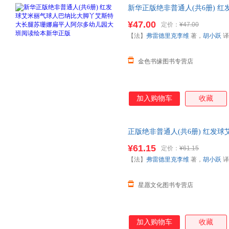
新华正版绝非普通人(共6册) 
苏珊娜扁平人阿尔多
幼儿园
大班
¥47.00
定价：
¥47.00
【法】
弗雷德里克李维
著，
胡小跃
译
金色书缘图书专营店
加入购物车
收藏
正版绝非普通人(共6册) 红发
娜扁平人阿尔多
幼儿园
大班阅读
¥61.15
定价：
¥61.15
线小当当客服
【法】
弗雷德里克李维
著，
胡小跃
译
星愿文化图书专营店
加入购物车
收藏