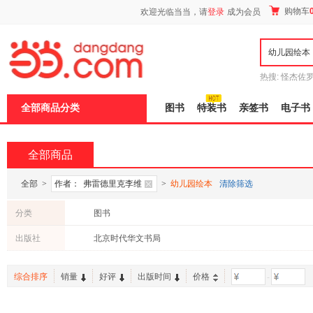
新
购物车
欢迎光临当当，请
登录
成为会员
窗
口
打
开
无
障
热搜:
怪杰佐
碍
谎
吾辈如神
说
全部商品分类
图书
特装书
亲签书
电子书
明
页
面,
按
全部商品
Ctrl
加
波
全部
>
作者：
弗雷德里克李维
>
幼儿园绘本
清除筛选
浪
键
分类
图书
打
开
出版社
北京时代华文书局
导
盲
模
综合排序
销量
好评
出版时间
价格
-
式