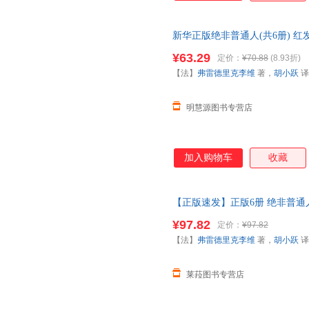
新华正版绝非普通人(共6册) 
苏珊娜扁平人阿尔多
幼儿园
大班
¥63.29
定价：
¥70.88
(8.93折)
【法】
弗雷德里克李维
著，
胡小跃
译
明慧源图书专营店
加入购物车
收藏
【正版速发】正版6册 绝非普
商培养故事
绘本
儿童情商启蒙情
¥97.82
定价：
¥97.82
【法】
弗雷德里克李维
著，
胡小跃
译
莱菈图书专营店