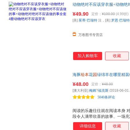
动物绝对不应该穿衣服+动物绝
+动物绝对绝对不应该做的事全
¥49.90
定价：
¥100.00
(4.99折)
[美]
茱蒂·巴瑞特
注，[美]
罗恩·巴瑞特
万卷图书专营店
加入购物车
收藏
海豚
绘本
花
园
绿绵羊在哪里精装0
油墨环保绿色印刷 澳大利亚儿童
¥48.00
定价：
¥48.00
认知、对比概念、探索游戏，实
[澳大利亚]
梅姆
?
福克斯
/2018-06-01
5040条评论
阅读的乐趣往往就在阅读本身 
段令人满带欣喜的故事、一场充
加富有乐趣。《绿绵羊在哪里？
详细信息
收藏
时，初步涉及颜色认知、对比概