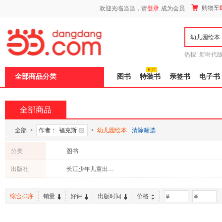
新
购物车
欢迎光临当当，请
登录
成为会员
窗
口
打
开
无
障
热搜:
新时代
碍
有兽焉全集
说
全部商品分类
图书
特装书
亲签书
电子书
明
页
面,
按
全部商品
Ctrl
加
波
全部
>
作者：
福克斯
>
幼儿园绘本
清除筛选
浪
键
分类
图书
打
开
出版社
长江少年儿童出版社
导
盲
模
综合排序
销量
好评
出版时间
价格
-
式