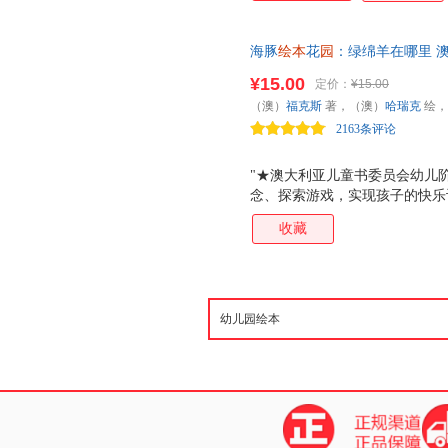
中逐渐培养耐心，形成乐观和自
海豚
绘本
花
园
：绿绵羊在哪里 
书奖，颜色认知、对比概念、探
¥15.00
定价：
¥15.00
出品)
（澳）
福克斯
著，（澳）
哈瑞克
绘，
2163条评论
"★澳大利亚儿童书委员会幼儿阶
念、探索游戏，实现孩子的快乐
耐心的性格和乐观的生活态度 
收藏
来说，一个富有吸引力的书名、
戏的阅读活动，也许比学习知识
孩子们在充分享受阅读乐趣的同
戏等内容，让他们在阅读的过程
度。"