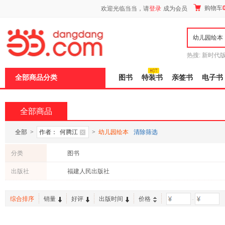
新
购物车
欢迎光临当当，请
登录
成为会员
窗
口
打
开
无
障
热搜:
新时代
碍
有兽焉全集
说
全部商品分类
图书
特装书
亲签书
电子书
明
页
面,
按
全部商品
Ctrl
加
波
全部
>
作者：
何腾江
>
幼儿园绘本
清除筛选
浪
键
分类
图书
打
开
出版社
福建人民出版社
导
盲
模
综合排序
销量
好评
出版时间
价格
-
式