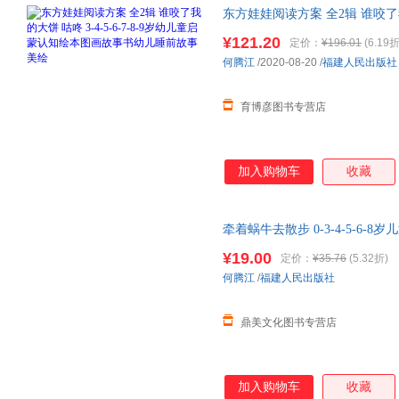
东方娃娃阅读方案 全2辑 谁咬了我的大
知
绘本
图画故事书
幼儿
睡前故事
¥121.20
定价：
¥196.01
(6.19折
何腾江
/2020-08-20
/
福建人民出版社
育博彦图书专营店
加入购物车
收藏
牵着蜗牛去散步 0-3-4-5-6-8岁
孩子的睡前亲子阅读
¥19.00
定价：
¥35.76
(5.32折)
何腾江
/
福建人民出版社
鼎美文化图书专营店
加入购物车
收藏