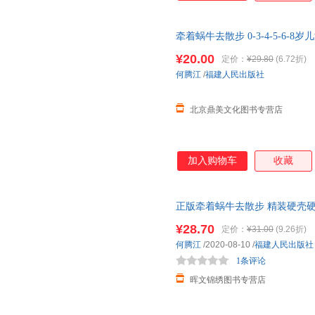
牵着蜗牛去散步 0-3-4-5-6-8岁
孩子的睡前亲子阅读
¥20.00
定价：
¥29.80
(6.72折)
何腾江
/
福建人民出版社
北京鼎美文化图书专营店
加入购物车
收藏
正版牵着蜗牛去散步 精装硬壳
幼儿园
大班中班小班读物儿童
绘
¥28.70
定价：
¥31.00
(9.26折)
何腾江
/2020-08-10
/
福建人民出版社
1条评论
晖文锦绣图书专营店