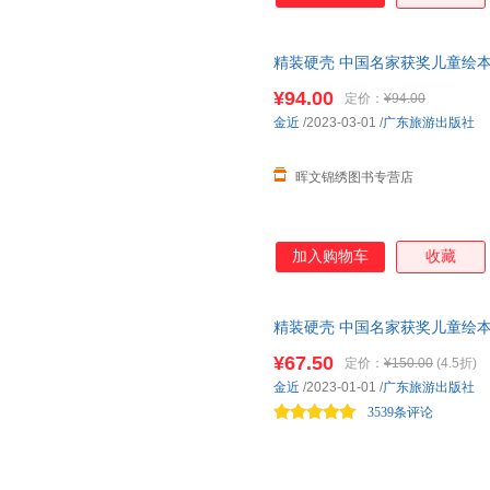
精装硬壳 中国名家获奖儿童绘本
话故事书小中大班宝宝书籍硬皮
¥94.00
定价：
¥94.00
金近
/2023-03-01
/
广东旅游出版社
晖文锦绣图书专营店
加入购物车
收藏
精装硬壳 中国名家获奖儿童绘本
钓鱼+小鸭子学游泳+小喜鹊加加
¥67.50
定价：
¥150.00
(4.5折)
级孩子自主阅读
金近
/2023-01-01
/
广东旅游出版社
3539条评论