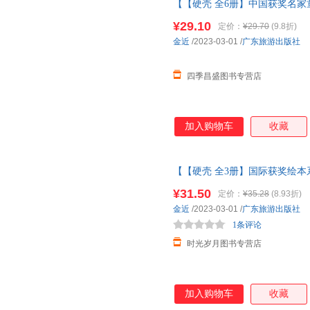
【【硬壳 全6册】中国获奖名家
童绘本3-6岁
幼儿园绘本
阅读 老
¥29.10
定价：
¥29.70
(9.8折)
金近
/2023-03-01
/
广东旅游出版社
四季昌盛图书专营店
加入购物车
收藏
【【硬壳 全3册】国际获奖绘本系
岁
幼儿园绘本
阅读4到5岁幼儿
¥31.50
定价：
¥35.28
(8.93折)
系列
金近
/2023-03-01
/
广东旅游出版社
1条评论
时光岁月图书专营店
加入购物车
收藏