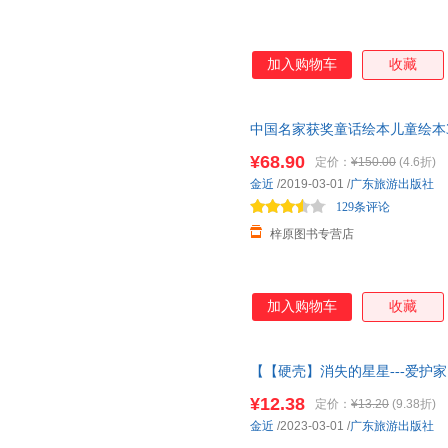
加入购物车
收藏
中国名家获奖童话绘本儿童绘本3
读4-5-8岁幼儿经典童话睡前
¥68.90
定价：
¥150.00
(4.6折)
金近
/2019-03-01
/
广东旅游出版社
129条评论
梓原图书专营店
加入购物车
收藏
【【硬壳】消失的星星---爱护
3-6岁
幼儿园绘本
阅读 老师推4
¥12.38
定价：
¥13.20
(9.38折)
金近
/2023-03-01
/
广东旅游出版社