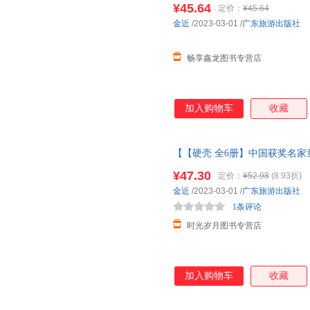
¥45.64
定价：
¥45.64
当客服
金近
/2023-03-01
/
广东旅游出版社
畅享鑫龙图书专营店
加入购物车
收藏
【【硬壳 全6册】中国获奖名家
本3-6岁
幼儿园绘本
阅读4到5岁
¥47.30
定价：
¥52.98
(8.93折)
家童话绘本
金近
/2023-03-01
/
广东旅游出版社
1条评论
时光岁月图书专营店
加入购物车
收藏