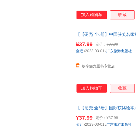
加入购物车
收藏
【【硬壳 全6册】中国获奖名家
童绘本3-6岁
幼儿园绘本
阅读 老
¥37.99
定价：
¥37.99
当客服
金近
/2023-03-01
/
广东旅游出版社
畅享鑫龙图书专营店
加入购物车
收藏
【【硬壳 全3册】国际获奖绘本
本3-6岁
幼儿园绘本
阅读 老师推
¥37.99
定价：
¥37.99
当客服
金近
/2023-03-01
/
广东旅游出版社