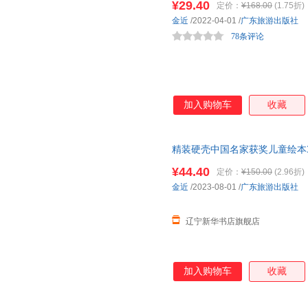
¥29.40
定价：
¥168.00
(1.75折)
金近
/2022-04-01
/
广东旅游出版社
78条评论
加入购物车
收藏
精装硬壳中国名家获奖儿童绘本3
大班学前班早教读物启蒙幼儿宝
¥44.40
定价：
¥150.00
(2.96折)
票 多仓就近发货 85%城市次日
金近
/2023-08-01
/
广东旅游出版社
辽宁新华书店旗舰店
加入购物车
收藏