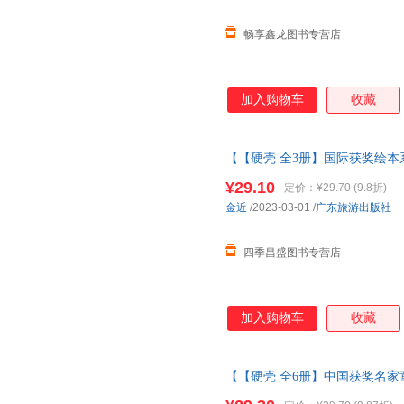
畅享鑫龙图书专营店
加入购物车
收藏
【【硬壳 全3册】国际获奖绘本
本3-6岁
幼儿园绘本
阅读 老师推
¥29.10
定价：
¥29.70
(9.8折)
金近
/2023-03-01
/
广东旅游出版社
四季昌盛图书专营店
加入购物车
收藏
【【硬壳 全6册】中国获奖名家
童绘本3-6岁
幼儿园绘本
阅读 老