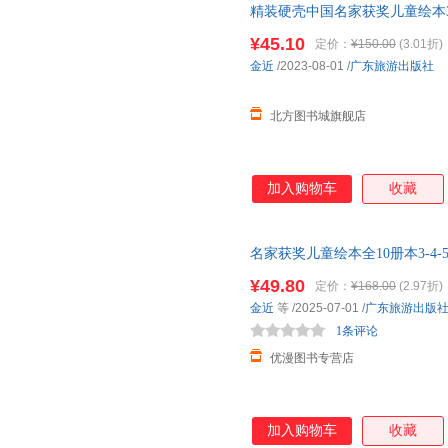
精装硬壳中国名家获奖儿童绘本3
大班学前班早教读物启蒙幼儿宝
¥45.10
定价：
¥150.00
(3.01折)
票 多仓就近发货 85%城市次日
金近
/2023-08-01
/
广东旅游出版社
北方图书城旗舰店
加入购物车
收藏
名家获奖儿童绘本全10册本3-4-5
绘本故事书大中小班睡前故事宝
¥49.80
定价：
¥168.00
(2.97折)
金近
等
/2025-07-01
/
广东旅游出版
1条评论
优漫图书专营店
加入购物车
收藏