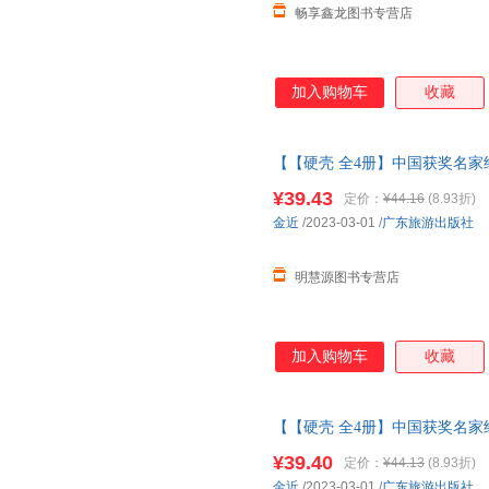
畅享鑫龙图书专营店
加入购物车
收藏
【【硬壳 全4册】中国获奖名家
童绘本3-6岁
幼儿园绘本
阅读 老
¥39.43
定价：
¥44.16
(8.93折)
典绘本
金近
/2023-03-01
/
广东旅游出版社
明慧源图书专营店
加入购物车
收藏
【【硬壳 全4册】中国获奖名家
本3-6岁
幼儿园绘本
阅读4到5岁
¥39.40
定价：
¥44.13
(8.93折)
家经典绘本
金近
/2023-03-01
/
广东旅游出版社