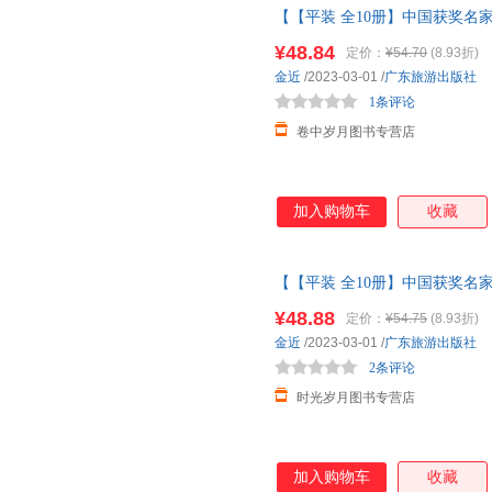
【【平装 全10册】中国获奖名家
岁
幼儿园绘本
阅读4到5岁幼儿
¥48.84
定价：
¥54.70
(8.93折)
金近
/2023-03-01
/
广东旅游出版社
1条评论
卷中岁月图书专营店
加入购物车
收藏
【【平装 全10册】中国获奖名家
岁
幼儿园绘本
阅读4到5岁幼儿
¥48.88
定价：
¥54.75
(8.93折)
绘本
金近
/2023-03-01
/
广东旅游出版社
2条评论
时光岁月图书专营店
加入购物车
收藏