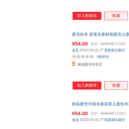
加入购物车
收藏
硬壳绘本 获奖名家精装硬壳儿童
幼儿经典童话绘本三到四岁5岁
¥54.00
定价：
¥150.00
(3.6折)
金近
/2024-01-01
/
广东旅游出版社
8条评论
横溢图书专营店
加入购物车
收藏
精装硬壳中国名家获奖儿童绘本3
班大班学前班早教读物启蒙幼儿
¥54.00
定价：
¥150.00
(3.6折)
金近
/2023-04-01
/
广东旅游出版社