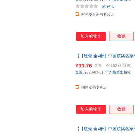
1条评论
时光岁月图书专营店
加入购物车
收藏
【【硬壳 全4册】中国获奖名家
童绘本3-6岁
幼儿园绘本
阅读 老
¥39.76
定价：
¥44.53
(8.93折)
典绘本
金近
/2023-03-01
/
广东旅游出版社
明慧图书专营店
加入购物车
收藏
【【硬壳 全4册】中国获奖名家
童绘本3-6岁
幼儿园绘本
阅读 老