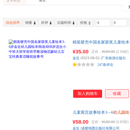
文学类型
寓言
综合排序
销量
好评
出版时间
价格
-
精装硬壳中国名家获奖儿童绘本3
大班学前班早教读物启蒙幼儿宝
¥35.00
定价：
¥150.00
(2.34折)
金近
/2023-08-01
/
广东旅游出版社
247条评论
加入购物车
收藏
儿童寓言故事绘本3—6
幼儿园绘
4-5岁小孩看的书睡前故事书籍
¥58.00
定价：
¥160.00
(3.63折)
金近
/
成都地图出版社有限公司