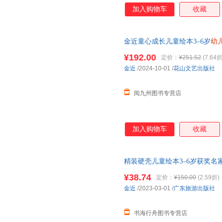
加入购物车
收藏
金近童心成长儿童绘本3–6岁
幼
经典童话绘本3-4-5-6岁儿童读
¥192.00
定价：
¥251.52
(7.64折
金近
/2024-10-01
/
花山文艺出版社
阅九州图书专营店
加入购物车
收藏
精装硬壳儿童绘本3–6岁获奖名
事小班中班大经典童话故事
¥38.74
定价：
¥150.00
(2.59折)
金近
/2023-03-01
/
广东旅游出版社
书海行舟图书专营店