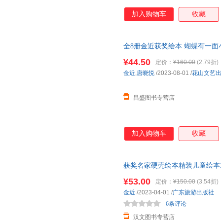
加入购物车
收藏
全8册金近获奖绘本 蝴蝶有一面
事书幼儿经典童话绘本3-4-5-
¥44.50
定价：
¥160.00
(2.79折)
客服
金近
,
唐晓悦
/2023-08-01
/
花山文艺
昌盛图书专营店
加入购物车
收藏
获奖名家硬壳绘本精装儿童绘本3
读4-6岁幼儿经典童话绘本三到
¥53.00
定价：
¥150.00
(3.54折)
谢小花猫等
金近
/2023-04-01
/
广东旅游出版社
6条评论
汉文图书专营店