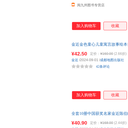
阅九州图书专营店
加入购物车
收藏
金近金色童心儿童寓言故事绘本全
故事书儿童文学获奖金近3岁4
¥42.50
定价：
¥160.00
(2.66折)
金近
/2024-09-01
/
成都地图出版社
42条评论
加入购物车
收藏
全套10册中国获奖名家金近陈
事小孩睡前故事书籍 儿童成长绘
¥40.90
定价：
¥168.00
(2.44折)
票 多仓就近发货 85%城市次日