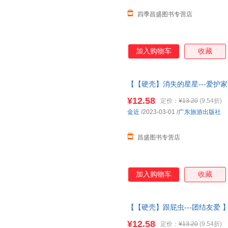
四季昌盛图书专营店
加入购物车
收藏
【【硬壳】消失的星星---爱护
3-6岁
幼儿园绘本
阅读 老师推4
¥12.58
定价：
¥13.20
(9.54折)
金近
/2023-03-01
/
广东旅游出版社
昌盛图书专营店
加入购物车
收藏
【【硬壳】跟屁虫---团结友爱 
幼儿园绘本
阅读 老师推4一5到
¥12.58
定价：
¥13.20
(9.54折)