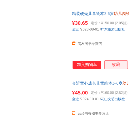
精装硬壳儿童绘本3-6岁
幼儿园
班宝宝书籍硬装硬面硬质硬皮入
¥30.65
定价：
¥150.00
(2.05折)
金近
/2023-08-01
/
广东旅游出版社
阅友图书专营店
加入购物车
收藏
金近童心成长儿童绘本3–6岁
幼
经典童话绘本3-4-5-6岁儿童读
¥45.00
定价：
¥160.00
(2.82折)
金近
/2024-10-01
/
花山文艺出版社
云步书香图书专营店