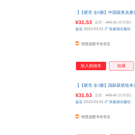
【【硬壳 全6册】中国获奖名家
童绘本3-6岁
幼儿园绘本
阅读 老
¥31.53
定价：
¥35.31
(8.93折)
话绘本
金近
/2023-03-01
/
广东旅游出版社
明慧源图书专营店
加入购物车
收藏
【【硬壳 全3册】国际获奖绘本
本3-6岁
幼儿园绘本
阅读 老师推
¥31.53
定价：
¥35.31
(8.93折)
列
金近
/2023-03-01
/
广东旅游出版社
明慧源图书专营店