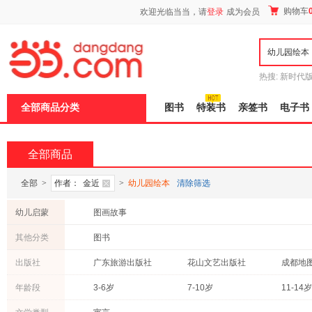
新
购物车
欢迎光临当当，请
登录
成为会员
窗
口
打
开
无
障
热搜:
新时代
碍
有兽焉全集
说
全部商品分类
图书
特装书
亲签书
电子书
明
页
面,
按
全部商品
Ctrl
加
波
全部
>
作者：
金近
>
幼儿园绘本
清除筛选
浪
键
幼儿启蒙
图画故事
打
开
其他分类
图书
导
盲
出版社
广东旅游出版社
花山文艺出版社
成都地
模
式
中国纺织出版社
山东画报出版社
辽宁美
年龄段
3-6岁
7-10岁
11-14岁