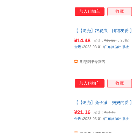
加入购物车
收藏
【【硬壳】跟屁虫---团结友爱 
幼儿园绘本
阅读 老师推4一5到
¥14.48
定价：
¥16.22
(8.93折)
金近
/2023-03-01
/
广东旅游出版社
明慧图书专营店
加入购物车
收藏
【【硬壳】兔子派---妈妈的爱 
幼儿园绘本
阅读 老师推4一5到
¥21.16
定价：
¥21.16
服
金近
/2023-03-01
/
广东旅游出版社