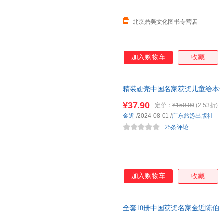
北京鼎美文化图书专营店
加入购物车
收藏
精装硬壳中国名家获奖儿童绘本全
小中班大班学前班早教读物启蒙
¥37.90
定价：
¥150.00
(2.53折)
金近
/2024-08-01
/
广东旅游出版社
25条评论
加入购物车
收藏
全套10册中国获奖名家金近陈
事小孩睡前故事书籍 儿童成长绘