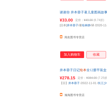
谢谢你 井本蓉子著儿童图画故事书3
儿园
睡前故事书籍精装硬壳
绘本
¥33.00
定价：
¥49.00
(6.74折)
[日本]
井本蓉子
/著
绘林静
/译
/2020-11
阅友图书专营店
加入购物车
收藏
井本蓉子日记
绘本
全12册平装
一二三年级小学生课外阅读书籍
¥278.15
定价：
¥384.00
(7.25折
客服】
【日】
井本蓉子
/2022-11-01
/
长江少
瀚海图书专营店