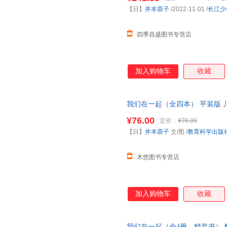
服索取
【日】
井本蓉子
/2022-11-01
/
长江少
四季昌盛图书专营店
加入购物车
收藏
我们在一起（全四本） 平装版 
¥76.00
定价：
¥76.00
【日】
井本蓉子
文/图
/
教育科学出版
木悠图书专营店
加入购物车
收藏
我们在一起（全4册，精装书）