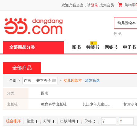
新
购物车
欢迎光临当当，请
登录
成为会员
窗
口
打
开
无
障
热搜:
碍
说
全部商品分类
图书
特装书
亲签书
电子书
明
页
面,
按
全部商品
Ctrl
加
波
全部
>
作者：
井本蓉子
>
幼儿园绘本
清除筛选
浪
键
分类
图书
打
开
出版社
教育科学出版社
长江少年儿童出版社
导
盲
模
综合排序
销量
好评
出版时间
价格
-
式