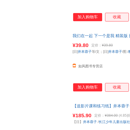
加入购物车
收藏
我们在一起 下一个是我 精装版
图书配备推荐书目 儿童
绘本
图画
¥39.80
定价：
¥39.80
[日]
井本蓉子
等/文；[日]
井本蓉子
/图
/
如风图书专营店
加入购物车
收藏
【送影片课和练习纸】井本蓉子
力
绘本
观察感受想象力增加故事
¥185.90
定价：
¥384.00
(4.85折
【日】
井本蓉子
/
长江少年儿童出版社