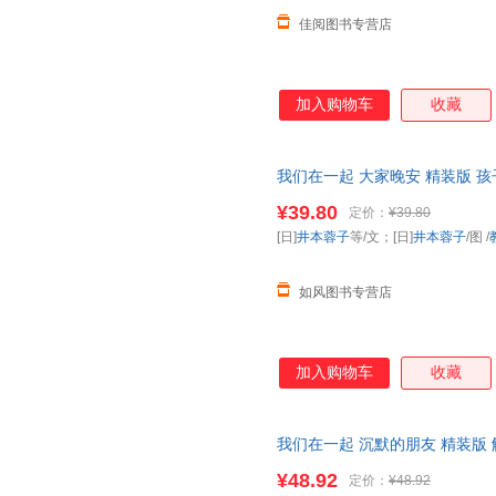
佳阅图书专营店
加入购物车
收藏
我们在一起 大家晚安 精装版 
图书配备推荐书目 儿童
绘本
图画
¥39.80
定价：
¥39.80
[日]
井本蓉子
等/文；[日]
井本蓉子
/图
/
如风图书专营店
加入购物车
收藏
我们在一起 沉默的朋友 精装版
国
幼儿园
图书配备 图画书 儿童
¥48.92
定价：
¥48.92
当客服