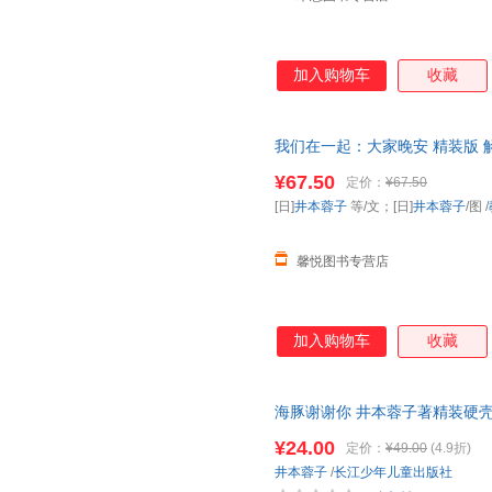
加入购物车
收藏
我们在一起：大家晚安 精装版
全国
幼儿园
图书配备》【馨悦图
¥67.50
定价：
¥67.50
[日]
井本蓉子
等/文；[日]
井本蓉子
/图
/
馨悦图书专营店
加入购物车
收藏
海豚谢谢你 井本蓉子著精装硬
画故事0-1-2-3-4-5-6岁
幼儿园
宝
¥24.00
定价：
¥49.00
(4.9折)
惠，如有需联系在线客服
井本蓉子
/
长江少年儿童出版社