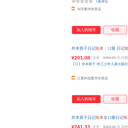
1条评论
句字图书专营店
加入购物车
收藏
井本蓉子日记
绘本
：12册 日记
践 3-4-6岁阅读故事书
幼儿园
小
¥201.08
定价：
¥384.00
(5.24折
【日】
井本蓉子
/
长江少年儿童出版社
江莱科技图书专营店
加入购物车
收藏
井本蓉子日记
绘本
全12册日记
绘
4-6岁阅读故事书
幼儿园
小中大班
¥241.33
定价：
¥384.00
(6.29折