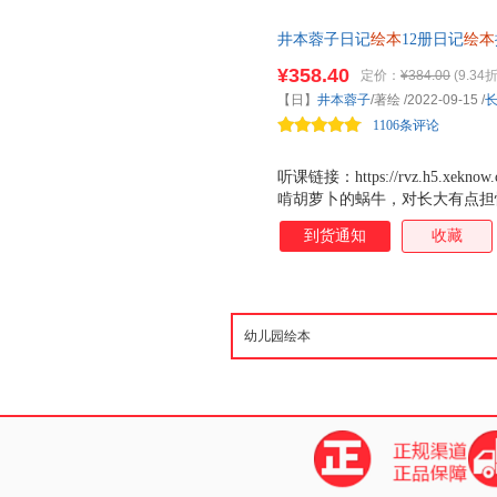
世界，丰富和滋养儿童心灵。
井本蓉子日记
绘本
12册日记
绘本
达实践3-4-6岁阅读故事书
幼儿
¥358.40
定价：
¥384.00
(9.34折
作的绘画日记。 快跟着绘本大
【日】
井本蓉子
/著绘
/2022-09-15
/
事。（心喜阅童书出品）
1106条评论
听课链接：https://rvz.h5.xe
啃胡萝卜的蜗牛，对长大有点担
画日记。对生活的观察，对内心
到货通知
收藏
在这些日记里。快跟着绘本大师
事。带领孩子走出实物认知、短
表达迈进。