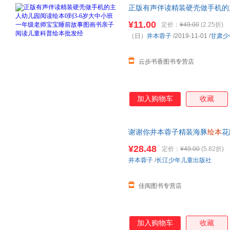
正版有声伴读精装硬壳做手机的
级老师宝宝睡前故事图画书亲子
¥11.00
定价：
¥49.00
(2.25折)
（日）
井本蓉子
/2019-11-01
/
甘肃少
云步书香图书专营店
加入购物车
收藏
谢谢你井本蓉子精装海豚
绘本
花
画故事书籍亲子阅读幼儿硬壳睡
¥28.48
定价：
¥49.00
(5.82折)
井本蓉子
/
长江少年儿童出版社
佳阅图书专营店
加入购物车
收藏