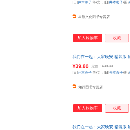
[日]
井本蓉子
等/文；[日]
井本蓉子
/图
/
星愿文化图书专营店
加入购物车
收藏
我们在一起：大家晚安 精装版
全国
幼儿园
图书配备书目》
¥39.80
定价：
¥39.80
[日]
井本蓉子
等/文；[日]
井本蓉子
/图
/
知行图书专营店
加入购物车
收藏
我们在一起：大家晚安 精装版