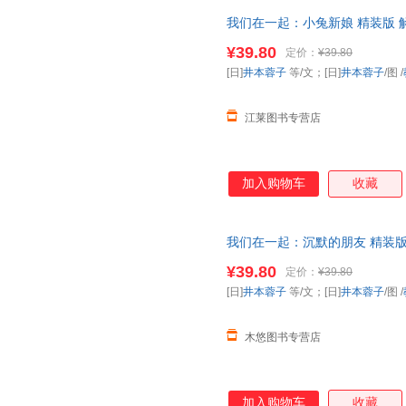
我们在一起：小兔新娘 精装版
全国
幼儿园
图书配备书目》【可
¥39.80
定价：
¥39.80
惠
[日]
井本蓉子
等/文；[日]
井本蓉子
/图
/
江莱图书专营店
加入购物车
收藏
我们在一起：沉默的朋友 精装
年全国
幼儿园
图书配备书目》
¥39.80
定价：
¥39.80
[日]
井本蓉子
等/文；[日]
井本蓉子
/图
/
木悠图书专营店
加入购物车
收藏