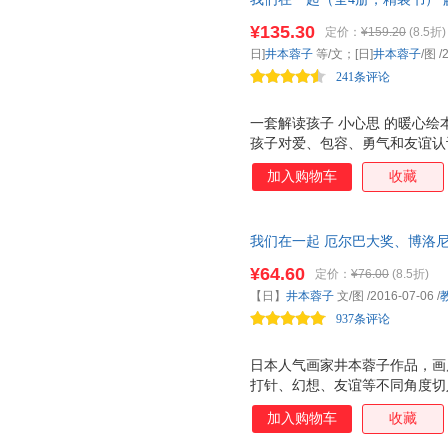
家井本蓉子作品，入选《2018
¥135.30
定价：
¥159.20
(8.5折)
日]
井本蓉子
等/文；[日]
井本蓉子
/图
/
241条评论
一套解读孩子 小心思 的暖心绘
孩子对爱、包容、勇气和友谊认
儿童关注和探索内心世界的心理
加入购物车
收藏
我们在一起 厄尔巴大奖、博洛
作品。入选《2018年全国幼儿
¥64.60
定价：
¥76.00
(8.5折)
【日】
井本蓉子
文/图
/2016-07-06
/
937条评论
日本人气画家井本蓉子作品，画
打针、幻想、友谊等不同角度切
生动地描写了儿童特有的心理，
加入购物车
收藏
趣的心理现象和儿童世界珍贵美
互支持与帮助以及面对困难的勇