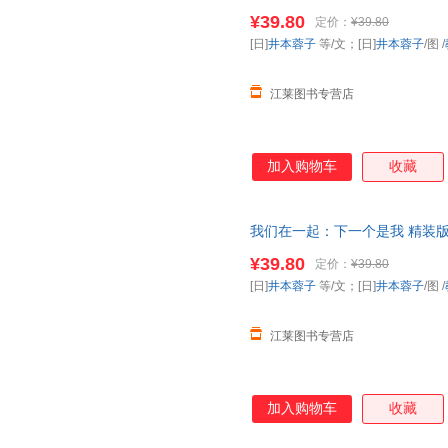
全国
幼儿园
图书配备书目》【可
¥39.80
定价：
¥39.80
惠
[日]
井本蓉子
等/文；[日]
井本蓉子
/图
/
江莱图书专营店
加入购物车
收藏
我们在一起：下一个是我 精装
年全国
幼儿园
图书配备书目》【
¥39.80
定价：
¥39.80
优惠
[日]
井本蓉子
等/文；[日]
井本蓉子
/图
/
江莱图书专营店
加入购物车
收藏