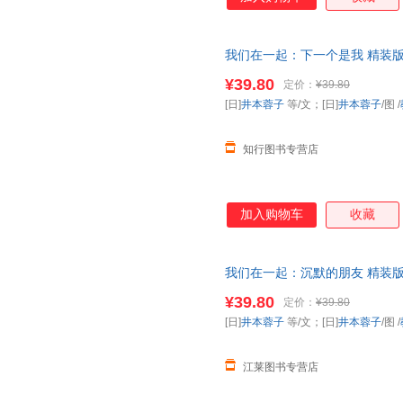
我们在一起：下一个是我 精装
年全国
幼儿园
图书配备书目》
¥39.80
定价：
¥39.80
[日]
井本蓉子
等/文；[日]
井本蓉子
/图
/
知行图书专营店
加入购物车
收藏
我们在一起：沉默的朋友 精装
年全国
幼儿园
图书配备书目》【
¥39.80
定价：
¥39.80
优惠
[日]
井本蓉子
等/文；[日]
井本蓉子
/图
/
江莱图书专营店