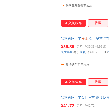
畅享鑫龙图书专营店
加入购物车
收藏
我不再吃手了
绘本
久世早苗 宝
获奖1-2
幼儿园
好习惯经典早教
¥36.80
定价：
¥39.33
(9.36折)
久世早苗
著；
荀颖
译
/2017-01-01
/
育博彦图书专营店
加入购物车
收藏
我不再吃手了久世早苗 正版硬
儿启蒙 1-2
幼儿园
好习惯早教启
¥41.72
定价：
¥41.72