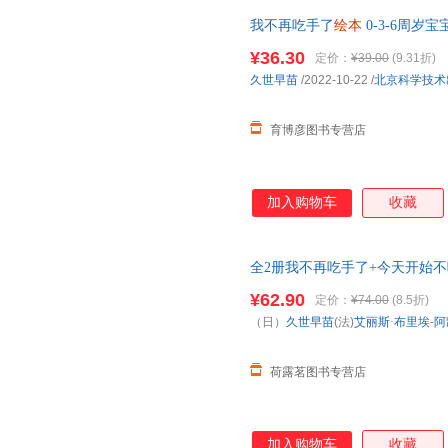
我不再吃手了
绘本
0-3-6周
病久世早苗
幼儿园
老师经典早教
¥36.30
定价：
¥39.00
(9.31折)
久世早苗
/2022-10-22
/
北京科学技术
育博彦图书专营店
加入购物车
收藏
全2册我不再吃手了+今天开始
孩子改掉吃手指的坏毛病
幼儿园
¥62.90
定价：
¥74.00
(8.5折)
（日）
久世早苗
(法)
艾丽斯·布里埃
-
阿
荷露茗图书专营店
加入购物车
收藏