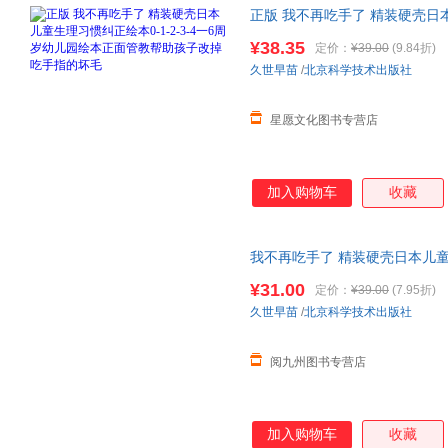
正版 我不再吃手了 精装硬壳日本儿
儿园绘本
正面管教帮助孩子改掉
¥38.35
定价：
¥39.00
(9.84折)
当客服
久世早苗
/
北京科学技术出版社
星愿文化图书专营店
加入购物车
收藏
我不再吃手了 精装硬壳日本儿童生理
绘本
正面管教帮助孩子改掉吃手
¥31.00
定价：
¥39.00
(7.95折)
久世早苗
/
北京科学技术出版社
阅九州图书专营店
加入购物车
收藏