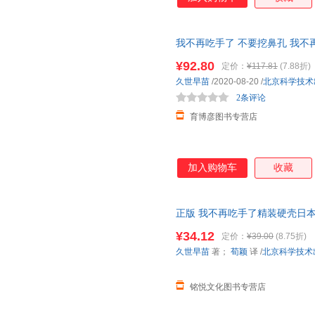
我不再吃手了 不要挖鼻孔 我不
书卡通读物漫画
幼儿园
早教启蒙
¥92.80
定价：
¥117.81
(7.88折)
久世早苗
/2020-08-20
/
北京科学技术
2条评论
育博彦图书专营店
加入购物车
收藏
正版 我不再吃手了精装硬壳日
正面管教帮助孩子改掉吃手指的
¥34.12
定价：
¥39.00
(8.75折)
久世早苗
著；
荀颖
译
/
北京科学技术
铭悦文化图书专营店