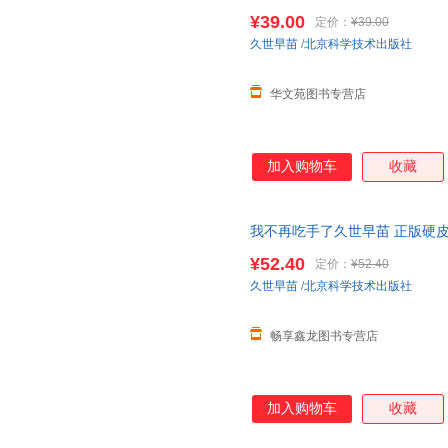
久世早苗
幼儿园
文轩经典早教启
¥39.00
定价：
¥39.00
久世早苗
/
北京科学技术出版社
华文苑图书专营店
加入购物车
收藏
我不再吃手了久世早苗 正版硬
儿启蒙 1-2
幼儿园
好习惯早教启
¥52.40
定价：
¥52.40
当当客服
久世早苗
/
北京科学技术出版社
畅享鑫龙图书专营店
加入购物车
收藏