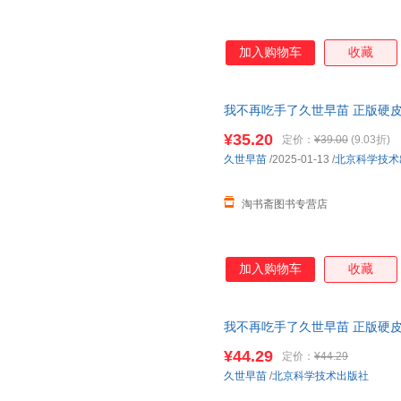
加入购物车
收藏
我不再吃手了久世早苗 正版硬
儿启蒙 1-2
幼儿园
好习惯早教启
¥35.20
定价：
¥39.00
(9.03折)
久世早苗
/2025-01-13
/
北京科学技术
淘书斋图书专营店
加入购物车
收藏
我不再吃手了久世早苗 正版硬
儿启蒙 1-2
幼儿园
好习惯早教启
¥44.29
定价：
¥44.29
当当客服
久世早苗
/
北京科学技术出版社