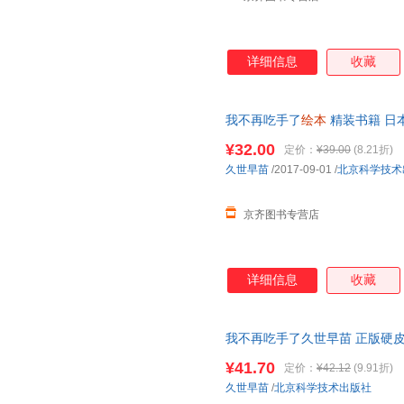
详细信息
收藏
我不再吃手了
绘本
精装书籍 日本儿
准备入学
幼儿园
宝宝睡前故事
¥32.00
定价：
¥39.00
(8.21折)
久世早苗
/2017-09-01
/
北京科学技术
京齐图书专营店
详细信息
收藏
我不再吃手了久世早苗 正版硬
儿启蒙 1-2
幼儿园
好习惯早教启
¥41.70
定价：
¥42.12
(9.91折)
久世早苗
/
北京科学技术出版社