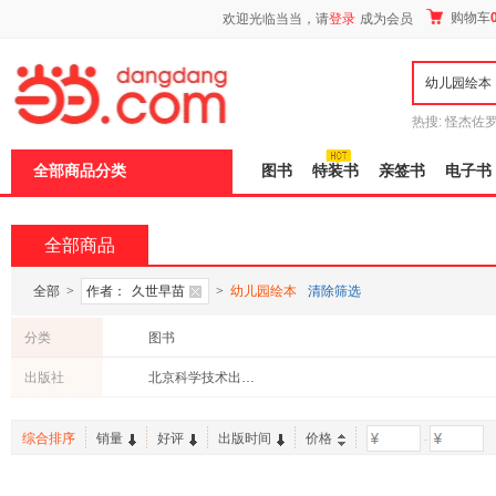
新
购物车
欢迎光临当当，请
登录
成为会员
窗
口
打
开
无
障
热搜:
怪杰佐
碍
谎
吾辈如神
说
全部商品分类
图书
特装书
亲签书
电子书
明
页
面,
按
全部商品
Ctrl
加
波
全部
>
作者：
久世早苗
>
幼儿园绘本
清除筛选
浪
键
分类
图书
打
开
出版社
北京科学技术出版社
导
盲
模
综合排序
销量
好评
出版时间
价格
-
式