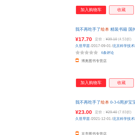
加入购物车
收藏
我不再吃手了
绘本
精装书籍 国外儿
准备入学
幼儿园
宝宝睡前故事
¥17.70
定价：
¥39.10
(4.53折)
久世早苗
/2017-09-01
/
北京科学技术
6条评论
博奥图书专营店
加入购物车
收藏
我不再吃手了
绘本
0-3-6周
病久世早苗
幼儿园
老师经典早教
¥23.00
定价：
¥29.40
(7.83折)
久世早苗
/2021-12-01
/
北京科学技术
京齐图书专营店