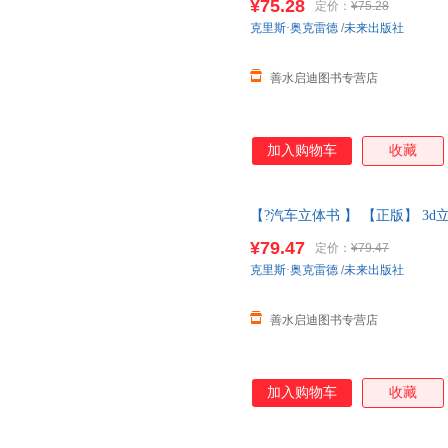
¥75.28
定价：
¥75.28
系客服】
克里斯·奥克雷德
/
未来出版社
善水启迪图书专营店
加入购物车
收藏
【?汽车立体书 】 【正版】 3d
们的身体百科全书儿童
绘本幼儿
¥79.47
定价：
¥79.47
系客服】
克里斯·奥克雷德
/
未来出版社
善水启迪图书专营店
加入购物车
收藏