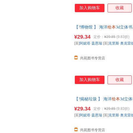
加入购物车
收藏
【?博物馆 】 海洋
绘本
3d立体书
世界科普籍小学生一课外阅读
幼
¥29.34
定价：
¥29.85
(9.83折)
您无忧购物】
[英]
阿妮塔·盖恩瑞
[英]
克里斯·奥克雷
尚苑图书专营店
加入购物车
收藏
【?揭秘垃圾 】 海洋
绘本
3d立
物世界科普籍小学生一课外阅读
¥29.34
定价：
¥29.85
(9.83折)
您无忧购物】
[英]
阿妮塔·盖恩瑞
[英]
克里斯·奥克雷
尚苑图书专营店