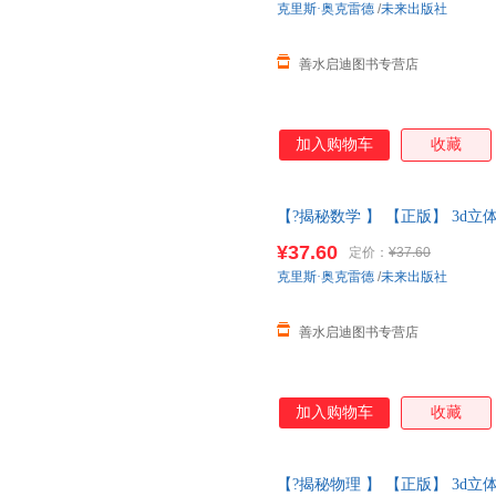
克里斯·奥克雷德
/
未来出版社
善水启迪图书专营店
加入购物车
收藏
【?揭秘数学 】 【正版】 3d立
的身体百科全书儿童
绘本幼儿园
¥37.60
定价：
¥37.60
系客服】
克里斯·奥克雷德
/
未来出版社
善水启迪图书专营店
加入购物车
收藏
【?揭秘物理 】 【正版】 3d立