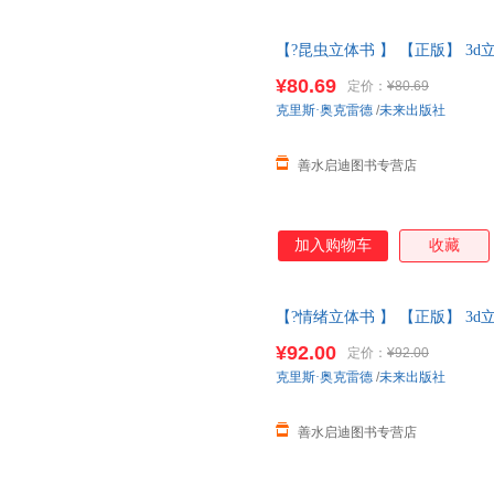
【?昆虫立体书 】 【正版】 3d
们的身体百科全书儿童
绘本幼儿
¥80.69
定价：
¥80.69
系客服】
克里斯·奥克雷德
/
未来出版社
善水启迪图书专营店
加入购物车
收藏
【?情绪立体书 】 【正版】 3d
们的身体百科全书儿童
绘本幼儿
¥92.00
定价：
¥92.00
系客服】
克里斯·奥克雷德
/
未来出版社
善水启迪图书专营店