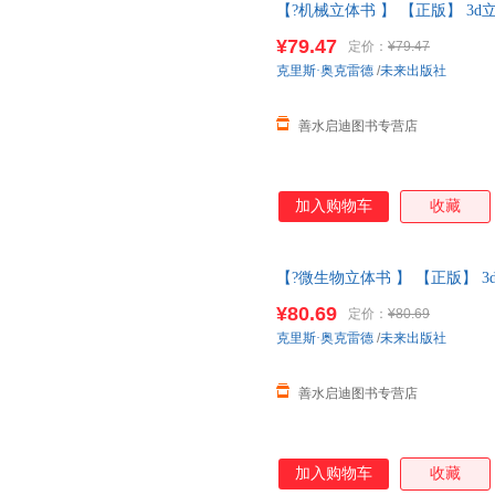
【?机械立体书 】 【正版】 3d
们的身体百科全书儿童
绘本幼儿
¥79.47
定价：
¥79.47
系客服】
克里斯·奥克雷德
/
未来出版社
善水启迪图书专营店
加入购物车
收藏
【?微生物立体书 】 【正版】 3
我们的身体百科全书儿童
绘本幼
¥80.69
定价：
¥80.69
系客服】
克里斯·奥克雷德
/
未来出版社
善水启迪图书专营店
加入购物车
收藏