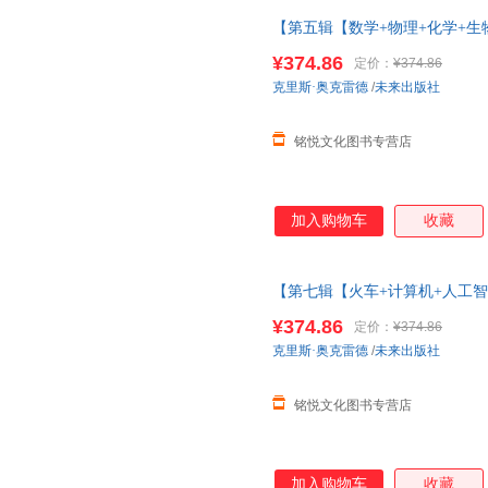
【第五辑【数学+物理+化学+生
太空3d立体书儿童3-6-8-10-
¥374.86
定价：
¥374.86
克里斯·奥克雷德
/
未来出版社
铭悦文化图书专营店
加入购物车
收藏
【第七辑【火车+计算机+人工智
体海洋太空3d立体书儿童3-6-8-
¥374.86
定价：
¥374.86
学】
克里斯·奥克雷德
/
未来出版社
铭悦文化图书专营店
加入购物车
收藏