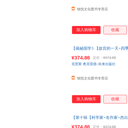
铭悦文化图书专营店
加入购物车
收藏
【揭秘国学3.【故宫的一天+四
套56册人体海洋太空3d立体书儿童
¥374.86
定价：
¥374.86
庆+前世今生】
克里斯·奥克雷德
/
未来出版社
铭悦文化图书专营店
加入购物车
收藏
【第十辑【科学家+名作家+杰出
人体海洋太空3d立体书儿童3-6-
¥374.86
定价：
¥374.86