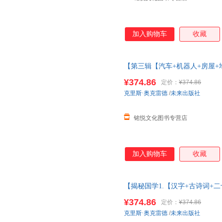
加入购物车
收藏
【第三辑【汽车+机器人+房屋+
洋太空3d立体书儿童3-6-8-10
¥374.86
定价：
¥374.86
克里斯·奥克雷德
/
未来出版社
铭悦文化图书专营店
加入购物车
收藏
【揭秘国学1.【汉字+古诗词+
全套56册人体海洋太空3d立体书儿
¥374.86
定价：
¥374.86
节气+丝绸之路】
克里斯·奥克雷德
/
未来出版社