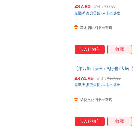
的身体百科全书儿童
绘本幼儿园
¥37.60
定价：
¥37.60
系客服】
克里斯·奥克雷德
/
未来出版社
善水启迪图书专营店
加入购物车
收藏
【第八辑【天气+飞行器+大脑+
洋太空3d立体书儿童3-6-8-10
¥374.86
定价：
¥374.86
克里斯·奥克雷德
/
未来出版社
铭悦文化图书专营店
加入购物车
收藏