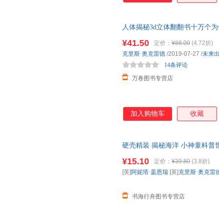
圆角畅享舒适安全阅读体验。
人体揭秘3d立体翻翻书十万个为
结构图书
幼儿园
看我们的身体
绘
¥41.50
定价：
¥88.00
(4.72折)
克里斯·奥克雷德
/2019-07-27
/
未来
14条评论
万卷图书专营店
加入购物车
收藏
硬壳精装 揭秘海洋 小神童科普
宝宝启蒙
绘本
趣味认知小班大班
¥15.10
定价：
¥39.80
(3.8折)
[英]
阿妮塔·盖恩瑞
[英]
克里斯·奥克雷
书海行舟图书专营店