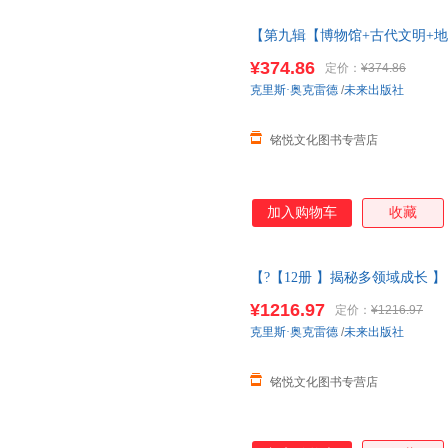
【第九辑【博物馆+古代文明+地
56册人体海洋太空3d立体书儿童3
¥374.86
定价：
¥374.86
史+度量衡】
克里斯·奥克雷德
/
未来出版社
铭悦文化图书专营店
加入购物车
收藏
【?【12册 】揭秘多领域成长 
立体书儿童3-6-8-10-12岁以
¥1216.97
定价：
¥1216.97
克里斯·奥克雷德
/
未来出版社
铭悦文化图书专营店