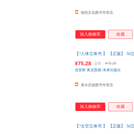
铭悦文化图书专营店
加入购物车
收藏
【?人体立体书 】 【正版】 3d
们的身体百科全书儿童
绘本幼儿
¥75.28
定价：
¥75.28
系客服】
克里斯·奥克雷德
/
未来出版社
善水启迪图书专营店
加入购物车
收藏
【?太空立体书 】 【正版】 3d
们的身体百科全书儿童
绘本幼儿