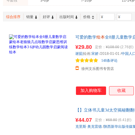
年龄段
3-6岁
7-10岁
11-14岁
综合排序
销量
好评
出版时间
价格
-
可爱的数学
绘本
全8册儿童数学
绘本
3 6岁
幼儿园
数学启蒙阅读
¥29.80
定价：
¥108.00
(2.76折)
谢茹|
绘画:
宋娇
/2018-01-01
/
中国人
148条评论
徐州文乐图书专营店
加入购物车
收藏
【】立体书儿童3d太空揭秘翻翻书
物
幼儿园
早教启蒙童书小学生机
¥44.07
定价：
¥68.80
(6.41折)
克里斯·奥克雷德
/
陕西新华出版传媒