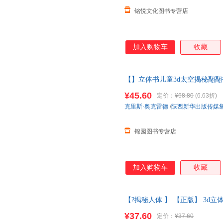
铭悦文化图书专营店
加入购物车
收藏
【】立体书儿童3d太空揭秘翻翻书
物
幼儿园
早教启蒙童书小学生机
¥45.60
定价：
¥68.80
(6.63折)
如需请联系在线客服
克里斯·奥克雷德
/
陕西新华出版传媒
锦园图书专营店
加入购物车
收藏
【?揭秘人体 】 【正版】 3d立
的身体百科全书儿童
绘本幼儿园
¥37.60
定价：
¥37.60
系客服】