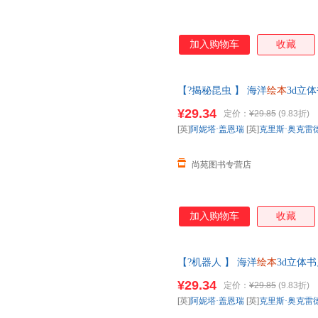
加入购物车
收藏
【?揭秘昆虫 】 海洋
绘本
3d立
物世界科普籍小学生一课外阅读
¥29.34
定价：
¥29.85
(9.83折)
您无忧购物】
[英]
阿妮塔·盖恩瑞
[英]
克里斯·奥克雷
尚苑图书专营店
加入购物车
收藏
【?机器人 】 海洋
绘本
3d立体书
世界科普籍小学生一课外阅读
幼
¥29.34
定价：
¥29.85
(9.83折)
您无忧购物】
[英]
阿妮塔·盖恩瑞
[英]
克里斯·奥克雷