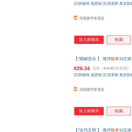
[英]
阿妮塔·盖恩瑞
[英]
克里斯·奥克雷
尚苑图书专营店
加入购物车
收藏
【?揭秘音乐 】 海洋
绘本
3d立
物世界科普籍小学生一课外阅读
¥29.34
定价：
¥29.85
(9.83折)
您无忧购物】
[英]
阿妮塔·盖恩瑞
[英]
克里斯·奥克雷
尚苑图书专营店
加入购物车
收藏
【?古代文明 】 海洋
绘本
3d立