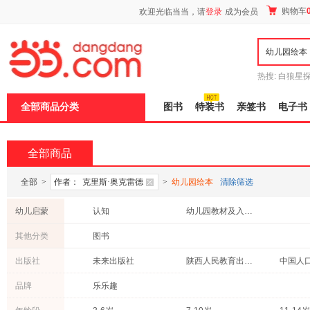
新
购物车
欢迎光临当当，请
登录
成为会员
窗
口
打
开
无
障
热搜:
白狼星
碍
师3
重建秦
说
全部商品分类
图书
特装书
亲签书
电子书
明
页
面,
按
全部商品
Ctrl
加
波
全部
>
作者：
克里斯·奥克雷德
>
幼儿园绘本
清除筛选
浪
键
幼儿启蒙
认知
幼儿园教材及入学准备
打
开
其他分类
图书
导
盲
出版社
未来出版社
陕西人民教育出版社
中国人
模
式
品牌
乐乐趣