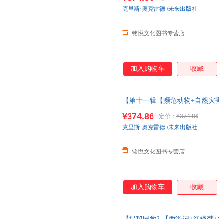
明】
克里斯·奥克雷德
/
未来出版社
铭悦文化图书专营店
加入购物车
收藏
【第十一辑【濒危动物+自然灾害
册人体海洋太空3d立体书儿童3-6
¥374.86
定价：
¥374.86
+营养】
克里斯·奥克雷德
/
未来出版社
铭悦文化图书专营店
加入购物车
收藏
【揭秘国学2.【西游记+红楼梦