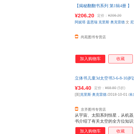
【揭秘翻翻书系列 第1辑4册 】
垃圾船舶建筑3-6-12岁科普百
¥206.20
定价：
¥206.20
【让您无忧购物】
阿妮塔·盖恩瑞
克里斯·奥克雷德
文
尼
尚苑图书专营店
加入购物车
收藏
立体书儿童3d太空书3-6-8-
儿园
一年级阅读课外
绘本
¥34.40
定价：
¥68.80
(5折)
[英]
克里斯·奥克雷德
/2018-10-01
/
未
京齐图书专营店
从宇宙、太阳系到恒星，从机器
书介绍了有关太空的全方位知识，
翻页，让孩子在阅读中手脑互动
加入购物车
收藏
苟利军审订，知识点准确严谨，