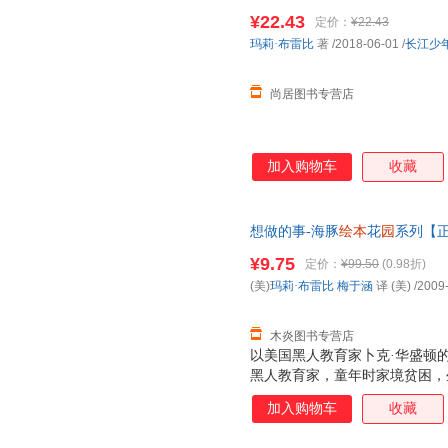
前阅读亲子读物童书＜优选包邮
¥22.43
定价：
¥22.43
玛莉·布雷比
著
/2018-06-01
/
长江少
尚居图书专营店
加入购物车
收藏
想做的事-海豚
绘本
花
园
系列【
¥9.75
定价：
¥99.50
(0.98折)
(美)
玛莉·布雷比
梅于涵
译 (美)
/2009
木炎图书专营店
以美国黑人教育家卜克·华盛顿
黑人教育家，童年时家境贫困，
间，他紧紧握住梦想，不但自己
加入购物车
收藏
读的追求使他又紧紧把握住机会
生的大门。《海豚绘本花园 最