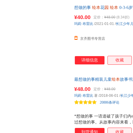
受到没有知识的昏暗及满怀希望
想做的事
绘本
花
园
绘本
0-3-
困和疲累-只要有盼望，所有的
启蒙认知
绘本
睡前故事亲子阅读
¥40.00
定价：
¥48.00
(8.34折)
玛莉·布雷比
/2021-01-01
/
长江少年
京齐图书专营店
详细信息
收藏
最想做的事精装儿童
绘本
故事书
儿
睡前阅读亲子读物童书 美国
¥48.00
定价：
¥48.00
就传奇人生。一个叫卜克的黑人
玛莉·布雷比
著
/2018-06-01
/
长江少
夜，愿我们都提着这灯，用阅读
20886条评论
*想做的事 一语道破了孩子们
过想做的事。从故事内容来看，
而《*想做的事》刚好就是其中
到货通知
收藏