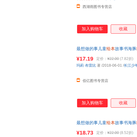
西湖雨图书专营店
加入购物车
收藏
最想做的事儿童
绘本
故事书海豚
前阅读亲子读物童书＜优选包邮好
¥17.19
定价：
¥22.00
(7.82折)
店所有商品均可开票
玛莉·布雷比
著
/2018-06-01
/
长江少
佰亿图书专营店
加入购物车
收藏
最想做的事儿童
绘本
故事书海豚
前阅读亲子读物童书＜优选包邮好
¥18.73
定价：
¥22.00
(8.52折)
联系在线小当当客服