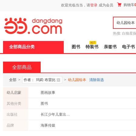
新
购物车
欢迎光临当当，请
登录
成为会员
窗
口
打
开
无
障
热搜:
白狼星
碍
师3
重建秦
说
全部商品分类
图书
特装书
亲签书
电子书
明
页
面,
按
全部商品
Ctrl
加
波
全部
>
作者：
玛莉·布雷比
>
幼儿园绘本
清除筛选
浪
键
幼儿启蒙
图画故事
打
开
其他分类
图书
导
盲
出版社
长江少年儿童出版社
模
式
品牌
海豚传媒