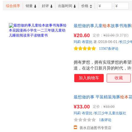
综合排序
销量
好评
出版时间
价格
-
最想做的事儿童
绘本
故事书海豚
前阅读亲子读物童书 美国教育
¥20.60
定价：
¥22.00
(9.37折)
人生。一个叫卜克的黑人男孩用
玛莉·布雷比
著
/2018-06-01
/
长江少
我们都提着这灯，用阅读照亮人
13567条评论
拥有梦想，拥有实现梦想的希望
道，在这个日新月异的时代，许
慎重地阅读一本书。人们的心早
加入购物车
收藏
么，我们又为什么要苛求天性活
孩子们不爱读书。更多的时候，
者，他们不曾发现过读书的乐趣
最想做的事 平装精装海豚
绘本
花
孩子们喜欢的图书。或者帮助他
书
幼儿园
小学适读童书简装经典
一个孩子都是有梦想的！它们或
¥33.00
定价：
¥33.00
客服】
至。 有哪个孩子会把 学会阅读
玛莉·布雷比
/
长江少年儿童出版社
绘本中，一个叫Booker的孩子
1条评论
熠熠生光。 这个故事以美国
善水启迪图书专营店