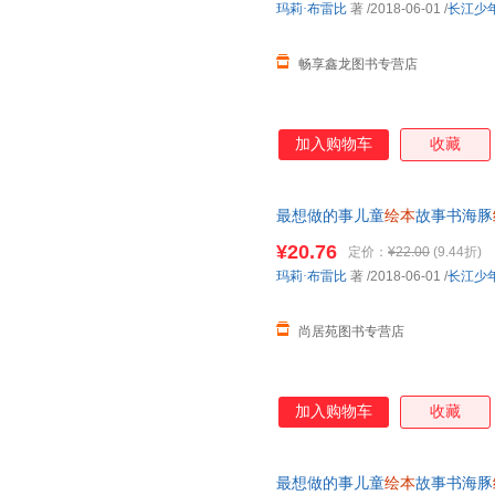
玛莉·布雷比
著
/2018-06-01
/
长江少
畅享鑫龙图书专营店
加入购物车
收藏
最想做的事儿童
绘本
故事书海豚
前阅读亲子读物童书＜优选包邮
¥20.76
定价：
¥22.00
(9.44折)
店所有商品均可开票】
玛莉·布雷比
著
/2018-06-01
/
长江少
尚居苑图书专营店
加入购物车
收藏
最想做的事儿童
绘本
故事书海豚