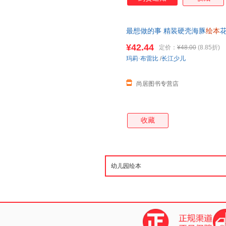
比虚构情节更胜一筹。而让人欣
后，又给读者留下了充分的想象
书并不多见。相对于大多数图画
最想做的事 精装硬壳海豚
绘本
花
写实，色调浓郁，明暗对比鲜明
小中大班小学一年级幼儿读物适合
淡画面给孩子们带来的阴冷之感
¥42.44
定价：
¥48.00
(8.85折)
显出温暖，也使得那一抹光亮成
玛莉·布雷比
/
长江少儿
梦想的希望和行动，是走向精彩
时代，许多成年人都
尚居图书专营店
收藏