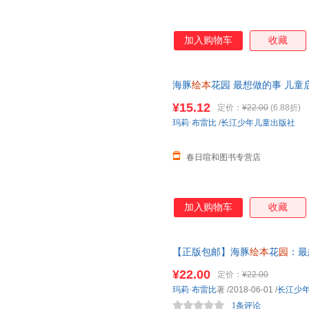
加入购物车
收藏
海豚
绘本
花园 最想做的事 儿童
绘本
图画
幼儿园
大中班早教睡前
¥15.12
定价：
¥22.00
(6.88折)
当客服
玛莉·布雷比
/
长江少年儿童出版社
春日喧和图书专营店
加入购物车
收藏
【正版包邮】海豚
绘本
花
园
：最
儿童
幼儿
睡前阅读亲子读物童书
¥22.00
定价：
¥22.00
一罚十
玛莉·布雷比
著
/2018-06-01
/
长江少
1条评论