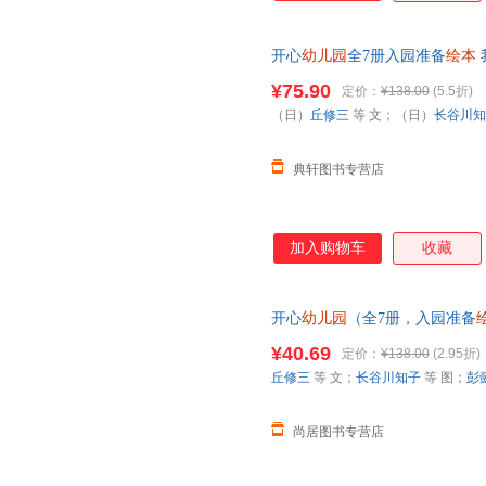
开心
幼儿园
全7册入园准备
绘本
好朋友 我会跳绳了 我会说对不
¥75.90
定价：
¥138.00
(5.5折)
（日）
丘修三
等 文；（日）
长谷川知
典轩图书专营店
加入购物车
收藏
开心
幼儿园
（全7册，入园准备
正版图书 可开发票
¥40.69
定价：
¥138.00
(2.95折)
丘修三
等 文；
长谷川知子
等 图；
彭
尚居图书专营店