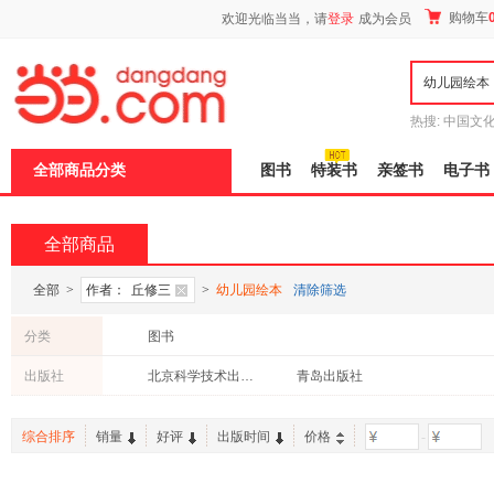
新
购物车
欢迎光临当当，请
登录
成为会员
窗
口
打
开
无
障
热搜:
中国文
碍
者从不说谎
说
全部商品分类
图书
特装书
亲签书
电子书
明
页
面,
按
全部商品
Ctrl
加
波
全部
>
作者：
丘修三
>
幼儿园绘本
清除筛选
浪
键
分类
图书
打
开
出版社
北京科学技术出版社
青岛出版社
导
盲
模
综合排序
销量
好评
出版时间
价格
-
式