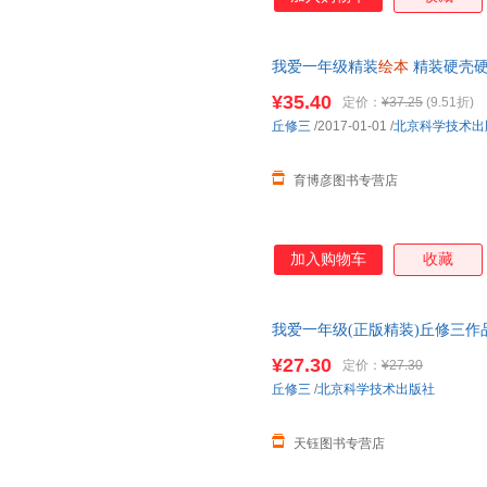
我爱一年级精装
绘本
精装硬壳硬
皮精装
幼儿园
小班中班大班启
¥35.40
定价：
¥37.25
(9.51折)
丘修三
/2017-01-01
/
北京科学技术出
育博彦图书专营店
加入购物车
收藏
我爱一年级(正版精装)丘修三作
6岁以上
幼儿园
大班宝宝孩子入
¥27.30
定价：
¥27.30
丘修三
/
北京科学技术出版社
天钰图书专营店