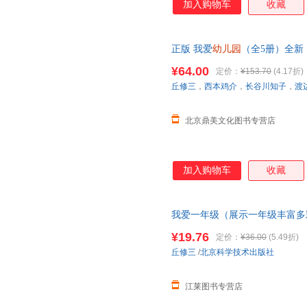
加入购物车
收藏
正版 我爱
幼儿园
（全5册）全新
¥64.00
定价：
¥153.70
(4.17折)
丘修三
，
西本鸡介
，
长谷川知子
，
渡
北京鼎美文化图书专营店
加入购物车
收藏
我爱一年级（展示一年级丰富多
幼儿园
和小学的区别100层童
¥19.76
定价：
¥36.00
(5.49折)
服有优惠
丘修三
/
北京科学技术出版社
江莱图书专营店