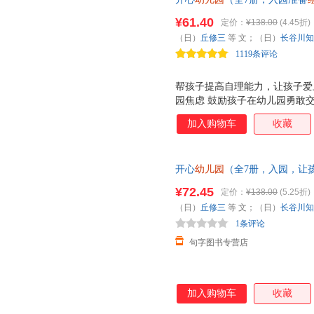
书，孩子入园。教孩子学会解决
¥61.40
定价：
¥138.00
(4.45折)
性，学会与他人友好相处，爱上
（日）
丘修三
等 文；（日）
长谷川知
1119条评论
帮孩子提高自理能力，让孩子爱
园焦虑 鼓励孩子在幼儿园勇敢
独立性 提醒孩子在幼儿园遵守
加入购物车
收藏
信开朗，积极向上 教会孩子解
开心
幼儿园
（全7册，入园，让
量大优惠可联系在线客服
¥72.45
定价：
¥138.00
(5.25折)
（日）
丘修三
等 文；（日）
长谷川知
1条评论
句字图书专营店
加入购物车
收藏