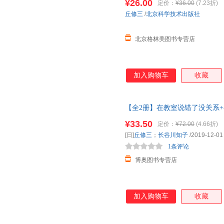
¥26.00
定价：
¥36.00
(7.23折)
发票 联系客服领取
丘修三
/
北京科学技术出版社
北京格林美图书专营店
加入购物车
收藏
【全2册】在教室说错了没关系
6周岁幼儿
绘本幼儿园
硬皮硬壳
¥33.50
定价：
¥72.00
(4.66折)
[日]
丘修三
；
长谷川知子
/2019-12-01
1条评论
博奥图书专营店
加入购物车
收藏