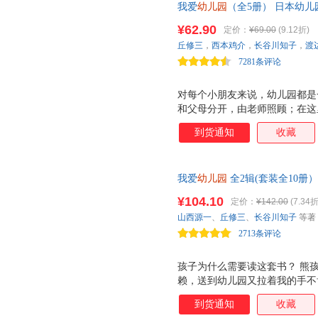
我爱
幼儿园
（全5册） 日本幼
造，教孩子学会解决在幼儿园的
¥62.90
定价：
¥69.00
(9.12折)
极、乐观与自信的好品格。（小
丘修三
，
西本鸡介
，
长谷川知子
，
渡
7281条评论
对每个小朋友来说，幼儿园都是
和父母分开，由老师照顾；在这
歌、跳舞、玩滑梯、堆积木 哦
到货通知
收藏
子每天上幼儿园时都要哭泣，不
头疼。 其实， 小朋友不喜欢
不少问题，却又不懂得怎样去解
我爱
幼儿园
全2辑(套装全10
园。这就需要家长朋友们引导孩
友好相处，也是一种自我保护。
这样，孩子学会了解决问题，自
¥104.10
定价：
¥142.00
(7.34折
道歉、原谅、沟通，学会正确面
子消除对幼儿园的恐惧，开开心
山西源一
、
丘修三
、
长谷川知子
等著
（小海螺童书馆）
得独立、乐观、自信，让孩子爱
2713条评论
关注小朋友的幼
孩子为什么需要读这套书？ 熊
赖，送到幼儿园又拉着我的手不
也有过这样的困扰？小朋友为什
到货通知
收藏
原因就是，他们在幼儿园会遇到