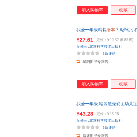
加入购物车
收藏
我爱一年级精装
绘本
3-6岁幼
养成系列故事书
幼儿园
启蒙早
¥27.61
定价：
¥40.32
(6.85折)
丘修三
/
北京科学技术出版社
1条评论
星图图书专营店
加入购物车
收藏
我爱一年级 精装硬壳硬面幼儿
班启蒙认知亲子共读
绘本
故事书
¥43.28
定价：
¥43.28
丘修三
/
北京科学技术出版社
1条评论
昌盛图书专营店