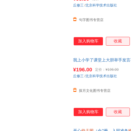
丘修三
/
北京科学技术出版社
句字图书专营店
加入购物车
收藏
我上小学了课堂上大胆举手发言
装
绘本
图画书亲子阅读
幼儿
启蒙
¥196.00
定价：
¥196.00
丘修三
/
北京科学技术出版社
探月文化图书专营店
加入购物车
收藏
开心
幼儿园
（全7册，入园准备