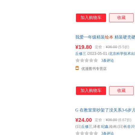
加入购物车
收藏
我爱一年级精装
绘本
精装硬壳
儿园
适合小班中班大班阅读启蒙
¥19.80
定价：
¥36.00
(5.5折)
丘修三
/2023-05-01
/
北京科学技术出
3条评论
优漫图书专营店
加入购物车
收藏
G 在教室里吵架了没关系3-6岁
睡前故事书图画书漫画人际交往社
¥24.00
定价：
¥36.00
(6.67折)
(日)
丘修三
,译者:
纪鑫
,绘画:(日)
长谷川
3条评论