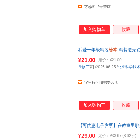
万卷图书专营店
加入购物车
收藏
我爱一年级精装
绘本
精装硬壳
儿园
适合小班中班大班阅读启蒙
¥21.00
定价：
¥21.00
丘修三
著|
/2025-06-25
/
北京科学技
字里行间图书专营店
加入购物车
收藏
【可优惠电子发票】在教室里吵架
儿园
小中大班读物睡前故事书图
¥29.00
定价：
¥33.67
(8.62折)