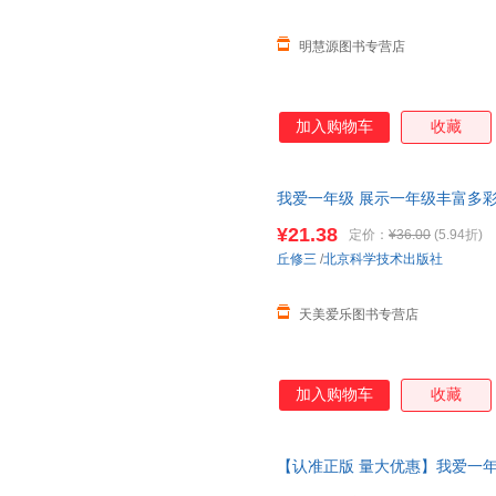
明慧源图书专营店
加入购物车
收藏
我爱一年级 展示一年级丰富多
园
和小学的区别 北京科学技术
¥21.38
定价：
¥36.00
(5.94折)
丘修三
/
北京科学技术出版社
天美爱乐图书专营店
加入购物车
收藏
【认准正版 量大优惠】我爱一
让孩子清楚地认识到
幼儿园
和小