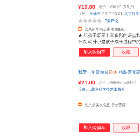
装
幼儿园
正版
¥19.80
定价：
¥36.00
(5.5折)
〔日〕
丘修三
/2017-06-01
/
北京科学
7条评论
凤凰新华书店图书旗舰店
★ 给孩子展示丰富多彩的课堂和
16次 幼升小是孩子成长过程
的生活既充满期待又忐忑不安。
加入购物车
收藏
景。那天，我穿着妈妈特意为我
后，一路上跟妈妈有说有笑。那
了！可是，当到达校门口时，我
我爱一年级精装
绘本
精装硬壳硬
影，要独自留在这儿了。刹那间
幼儿园
小班中班大班启蒙认知
开我，我不要一个人待在这个陌
¥21.00
定价：
¥36.00
(5.84折)
默地跟在妈妈背后。或许是妈妈
丘修三
/
北京科学技术出版社
边带我熟悉校园，一边鼓励我。
哭了。
北京鼎美文化图书专营店
加入购物车
收藏