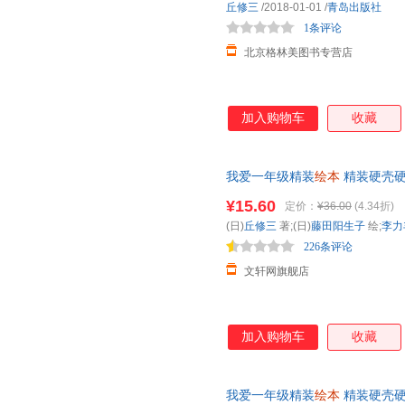
丘修三
/2018-01-01
/
青岛出版社
1条评论
北京格林美图书专营店
加入购物车
收藏
我爱一年级精装
绘本
精装硬壳硬
幼儿园
小班中班大班启蒙认知
¥15.60
定价：
¥36.00
(4.34折)
85%城市次日达，团购优惠咨询
(日)
丘修三
著;(日)
藤田阳生子
绘;
李力
226条评论
文轩网旗舰店
加入购物车
收藏
我爱一年级精装
绘本
精装硬壳硬