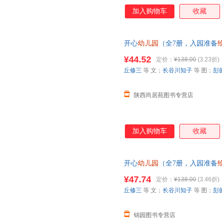
加入购物车
收藏
开心
幼儿园
（全7册，入园准备
¥44.52
定价：
¥138.00
(3.23折)
丘修三
等 文；
长谷川知子
等 图；
彭
陕西尚居苑图书专营店
加入购物车
收藏
开心
幼儿园
（全7册，入园准备
正版保证 假一罚十 支持发票 
¥47.74
定价：
¥138.00
(3.46折)
丘修三
等 文；
长谷川知子
等 图；
彭
锦园图书专营店