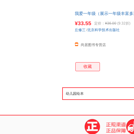
流玩，玩滑梯要排队，吵架了怎
龄大（小）的小朋友怎么相处？
我爱一年级（展示一年级丰富多
孩子呢。所以，现在就开始，教
幼儿园
和小学的区别100层童书
早接触的社交环境，懂得恰当地
¥33.55
定价：
¥36.00
(9.32折)
地道歉，能体谅、原谅别人，懂
丘修三
/
北京科学技术出版社
确面对失败 这些不但是良好的
尚居图书专营店
收藏