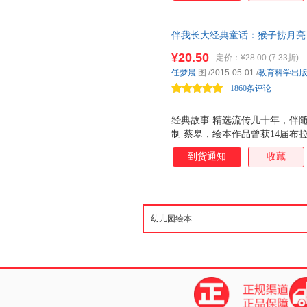
伴我长大经典童话：猴子捞月亮（
向全国青少年推荐百种优秀出版物
¥20.50
定价：
¥28.00
(7.33折)
任梦晨
图
/2015-05-01
/
教育科学出
1860条评论
经典故事 精选流传几十年，伴
制 蔡皋，绘本作品曾获14届布
奖。第34届波隆那国际儿童图
到货通知
收藏
联合国亚洲文化中心 野间 佳作
奖 。 设计上乘 朱成梁担纲整
良，很大程度展现画作的原汁原
有先进的幼儿教育出版理念和深厚
家以富有当代气息的艺术手法重
彩，使儿童从经典中获得文学的
的浸润，让经典童话成为孩子一