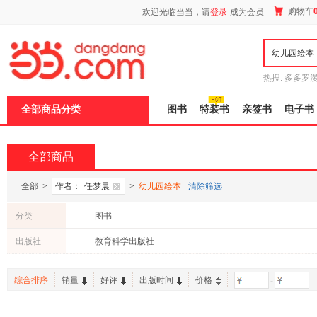
新
购物车
欢迎光临当当，请
登录
成为会员
窗
口
打
开
无
障
热搜:
多多罗
碍
传说
十日终
说
全部商品分类
图书
特装书
亲签书
电子书
明
页
面,
按
全部商品
Ctrl
加
波
全部
>
作者：
任梦晨
>
幼儿园绘本
清除筛选
浪
键
分类
图书
打
开
出版社
教育科学出版社
导
盲
模
综合排序
销量
好评
出版时间
价格
-
式