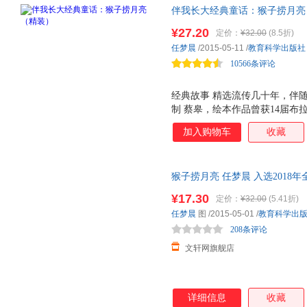
伴我长大经典童话：猴子捞月亮（
向全国青少年推荐百种优秀出版物
¥27.20
定价：
¥32.00
(8.5折)
任梦晨
/2015-05-11
/
教育科学出版社
10566条评论
经典故事 精选流传几十年，伴
制 蔡皋，绘本作品曾获14届布
奖。第34届波隆那国际儿童图
加入购物车
收藏
联合国亚洲文化中心 野间 佳作
奖 。 设计上乘 朱成梁担纲整
良，很大程度展现画作的原汁原
猴子捞月亮 任梦晨 入选2018年
有先进的幼儿教育出版理念和深
岁儿童幼儿
绘本
精装童话故事书
画家以富有当代气息的艺术手法
¥17.30
定价：
¥32.00
(5.41折)
城市次日达，团购优惠咨询在线
彩，使儿童从经典中获得文学的
任梦晨
图
/2015-05-01
/
教育科学出
的浸润，让经典童话成为孩子
208条评论
文轩网旗舰店
详细信息
收藏