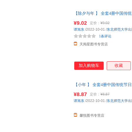
【除夕与年 】 全套4册中国传
中国传统文化书籍
幼儿园
图画书
¥9.02
定价：
¥9.02
籍为准】
谭旭东
/2022-10-01
/
东北师范大学出
1条评论
天阅星图书专营店
加入购物车
收藏
【小年 】 全套4册中国传统节
传统文化书籍
幼儿园
图画书
绘本
¥8.87
定价：
¥8.87
线当当客服
谭旭东
/2022-10-01
/
东北师范大学出
馨悦图书专营店