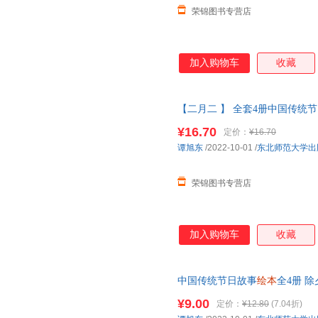
荣锦图书专营店
加入购物车
收藏
【二月二 】 全套4册中国传统
国传统文化书籍
幼儿园
图画书
绘
¥16.70
定价：
¥16.70
谭旭东
/2022-10-01
/
东北师范大学出
荣锦图书专营店
加入购物车
收藏
中国传统节日故事
绘本
全4册 
童课外
幼儿园
图画书
绘本
阅读3-
¥9.00
定价：
¥12.80
(7.04折)