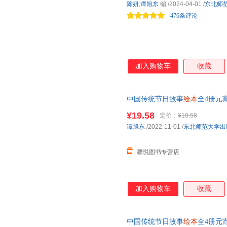
陈妍
,
谭旭东
编
/2024-04-01
/
东北师
476条评论
加入购物车
收藏
中国传统节日故事
绘本
全4册元
童读物大班幼儿早教图书睡前故
¥19.58
定价：
¥19.58
在线当当客服
谭旭东
/2022-11-01
/
东北师范大学出
馨悦图书专营店
加入购物车
收藏
中国传统节日故事
绘本
全4册元