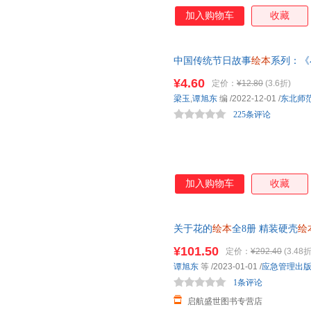
加入购物车
收藏
中国传统节日故事
绘本
系列：《
绘本
亲子阅读推荐早教书籍睡
¥4.60
定价：
¥12.80
(3.6折)
梁玉
,
谭旭东
编
/2022-12-01
/
东北师
225条评论
加入购物车
收藏
关于花的
绘本
全8册 精装硬壳
绘
的秘密花
园
/奶奶的花
园
朵朵鲜花
¥101.50
定价：
¥292.40
(3.48折
谭旭东
等
/2023-01-01
/
应急管理出
1条评论
启航盛世图书专营店