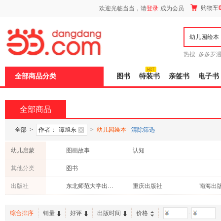
新
购物车
欢迎光临当当，请
登录
成为会员
窗
口
打
开
无
障
热搜:
多多罗
碍
传说
十日终
说
全部商品分类
图书
特装书
亲签书
电子书
明
页
面,
按
全部商品
Ctrl
加
波
全部
>
作者：
谭旭东
>
幼儿园绘本
清除筛选
浪
键
幼儿启蒙
图画故事
认知
打
开
其他分类
图书
导
盲
出版社
东北师范大学出版社
重庆出版社
南海出
模
式
综合排序
销量
好评
出版时间
价格
-