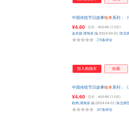
中国传统节日故事
绘本
系列：《
书
绘本
亲子阅读推荐早教书籍
¥4.60
定价：
¥12.80
(3.6折)
金肖妍
,
谭旭东
编
/2024-04-01
/
东北
270条评论
加入购物车
收藏
中国传统节日故事
绘本
系列：《
书
绘本
亲子阅读推荐早教书籍
¥4.60
定价：
¥12.80
(3.6折)
欧鸥
,
谭旭东
编
/2024-04-01
/
东北师
207条评论