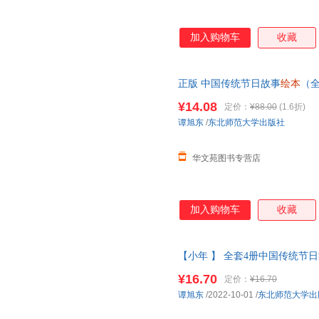
加入购物车
收藏
正版 中国传统节日故事
绘本
（
0-3-6-8岁亲子共读的传统节日
绘
¥14.08
定价：
¥88.00
(1.6折)
谭旭东
/
东北师范大学出版社
华文苑图书专营店
加入购物车
收藏
【小年 】 全套4册中国传统节
传统文化书籍
幼儿园
图画书
绘本
¥16.70
定价：
¥16.70
谭旭东
/2022-10-01
/
东北师范大学出