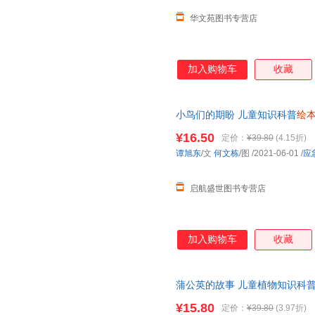
华文苑图书专营店
加入购物车
收藏
小鸟们的期盼 儿童知识科普
绘
动物
绘本
3-6-8岁幼儿童早教
¥16.50
定价：
¥39.80
(4.15折)
谭旭东
/文
何文栋
/图
/2021-06-01
/
应
启航盛世图书专营店
加入购物车
收藏
蒲公英的故事 儿童植物知识科
童早教启蒙认知性格养成
绘本
有
¥15.80
定价：
¥39.80
(3.97折)