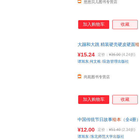
悠悠贝儿图书专营店
加入购物车
收藏
大蹦和大跳 精装硬壳硬皮硬面
感启蒙睡前故事认知
绘本
儿童读
¥15.24
定价：
¥36.00
(4.24折)
【让您无忧购物】
谭旭东
,
何文栋
/
应急管理出版社
尚苑图书专营店
加入购物车
收藏
中国传统节日故事
绘本
（全4册
二月二等 0-3-6-8岁亲子共读
¥12.00
定价：
¥51.40
(2.34折)
谭旭东
/
东北师范大学出版社