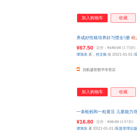
加入购物车
收藏
养成好性格培养好习惯全5册
幼
它的儿子们 淘气熊与怪兽 不做
¥67.50
定价：
¥180.00
(3.75折)
谭旭东
著，
何文栋
绘
/2021-01-01
/
启航盛世图书专营店
加入购物车
收藏
一条蚯蚓和一粒黄豆 儿童能力
有声伴读 3-6岁
幼儿园
大中小班
¥16.80
定价：
¥36.00
(4.67折)
谭旭东
著
/2021-01-01
/
应急管理出