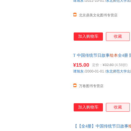
谭旭东
/2022-10-01
/
东北师范大学出
北京鼎美文化图书专营店
加入购物车
收藏
T 中国传统节日故事
绘本
全4册
过儿童课外
幼儿园
图画书
绘本
阅
¥15.00
定价：
¥32.80
(4.58折)
谭旭东
/2000-01-01
/
东北师范大学出
万卷图书专营店
加入购物车
收藏
【【全4册】中国传统节日故事