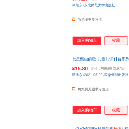
【让您无忧购物】
谭旭东
/
东北师范大学出版社
尚苑图书专营店
加入购物车
收藏
七星瓢虫的歌 儿童知识科普系
儿童情商启蒙培养图画故事书 
¥15.80
定价：
¥39.80
(3.97折)
谭旭东
/2021-06-29
/
应急管理出版社
悠悠贝儿图书专营店
加入购物车
收藏
小鸟们的期盼(科普知识
绘本
) 