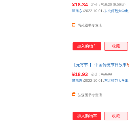
日
绘本
除夕春节元宵节中国传统
¥18.34
定价：
¥19.20
(9.56折)
退换货【让您无忧购物】
谭旭东
/2022-10-01
/
东北师范大学出
尚苑图书专营店
加入购物车
收藏
【元宵节 】 中国传统节日故事
们的节日过儿童课外
幼儿园
图画
¥18.93
定价：
¥18.93
谭旭东
/2022-10-01
/
东北师范大学出
弘森图书专营店
加入购物车
收藏