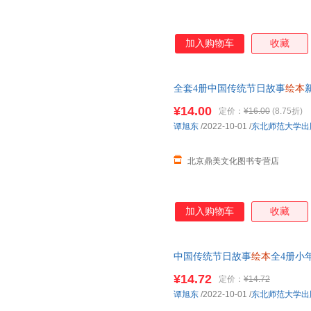
加入购物车
收藏
全套4册中国传统节日故事
绘本
幼儿园
图画书
绘本
阅读3-6-8岁
¥14.00
定价：
¥16.00
(8.75折)
谭旭东
/2022-10-01
/
东北师范大学出
北京鼎美文化图书专营店
加入购物车
收藏
中国传统节日故事
绘本
全4册小
啦儿童课外
幼儿园
图画书
绘本
故
¥14.72
定价：
¥14.72
谭旭东
/2022-10-01
/
东北师范大学出