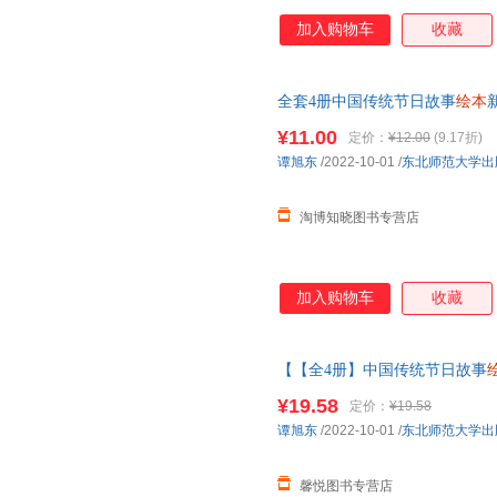
加入购物车
收藏
全套4册中国传统节日故事
绘本
幼儿园
图画书
绘本
阅读3-6-8岁
¥11.00
定价：
¥12.00
(9.17折)
谭旭东
/2022-10-01
/
东北师范大学出
淘博知晓图书专营店
加入购物车
收藏
【【全4册】中国传统节日故事
日
绘本
除夕春节元宵节中国传统
¥19.58
定价：
¥19.58
在线当当客服
谭旭东
/2022-10-01
/
东北师范大学出
馨悦图书专营店