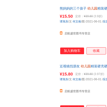
熊妈妈的三个孩子
幼儿园
精装
有声伴读 宝宝早教认知科普百
¥15.50
定价：
¥39.80
(3.9折)
谭旭东
/文
何文栋
/图
/2021-06-01
/
应
启航盛世图书专营店
加入购物车
收藏
近视镜找朋友
幼儿园
精装硬壳
成
绘本
有声伴读宝宝大中小班早
¥15.80
定价：
¥39.80
(3.97折)
谭旭东
/文
何文栋
/图
/2021-06-01
/
应
启航盛世图书专营店