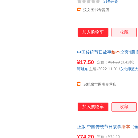
21条评论
汉文图书专营店
加入购物车
收藏
中国传统节日故事
绘本
全套4册
我们的中国新年春节4-6岁
幼儿
¥17.50
定价：
¥51.20
(3.42折)
谭旭东
主编
/2022-11-01
/
东北师范
启航盛世图书专营店
加入购物车
收藏
正版 中国传统节日故事
绘本
（
年二月二等 0-3-6-8岁亲子共
¥74.20
定价：
¥74.20