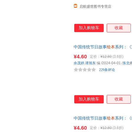
启航盛世图书专营店
加入购物车
收藏
中国传统节日故事
绘本
系列：《
书
绘本
亲子阅读推荐早教书籍
¥4.60
定价：
¥12.80
(3.6折)
余茂婷
,
谭旭东
编
/2024-04-01
/
东北
229条评论
加入购物车
收藏
中国传统节日故事
绘本
系列：《
书
绘本
亲子阅读推荐早教书籍
¥4.60
定价：
¥12.80
(3.6折)