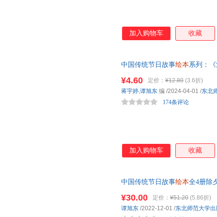
加入购物车
收藏
中国传统节日故事
绘本
系列：《
书
绘本
亲子阅读推荐早教书籍
¥4.60
定价：
¥12.80
(3.6折)
蒋宇婷
,
谭旭东
编
/2024-04-01
/
东北
174条评论
加入购物车
收藏
中国传统节日故事
绘本
全4册除
事书3-4-5-6岁宝宝适合的书儿童
¥30.00
定价：
¥51.20
(5.86折)
谭旭东
/2022-12-01
/
东北师范大学出