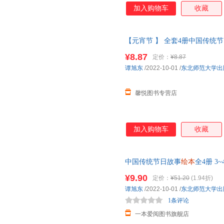
加入购物车
收藏
【元宵节 】 全套4册中国传统
国传统文化书籍
幼儿园
图画书
绘
¥8.87
定价：
¥8.87
线当当客服
谭旭东
/2022-10-01
/
东北师范大学出
馨悦图书专营店
加入购物车
收藏
中国传统节日故事
绘本
全4册 3
二月二春节我们的节日过儿童课
¥9.90
定价：
¥51.20
(1.94折)
谭旭东
/2022-10-01
/
东北师范大学出
1条评论
一本爱阅图书旗舰店