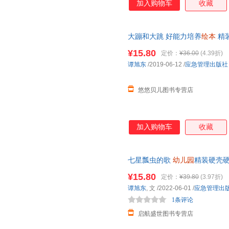
加入购物车
收藏
大蹦和大跳 好能力培养
绘本
精
成长教育情商启蒙图画故事书 
¥15.80
定价：
¥36.00
(4.39折)
谭旭东
/2019-06-12
/
应急管理出版社
悠悠贝儿图书专营店
加入购物车
收藏
七星瓢虫的歌
幼儿园
精装硬壳
教启蒙认知性格养成
绘本
有声伴
¥15.80
定价：
¥39.80
(3.97折)
谭旭东
, 文
/2022-06-01
/
应急管理出
1条评论
启航盛世图书专营店