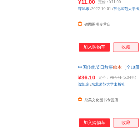
¥11.00
定价：
¥11.00
谭旭东
/2022-10-01
/
东北师范大学出
锦图图书专营店
加入购物车
收藏
中国传统节日故事
绘本
（全10
二端午节中秋节等 0-3-6-8岁
¥36.10
定价：
¥67.71
(5.34折)
谭旭东
/
东北师范大学出版社
鼎美文化图书专营店
加入购物车
收藏