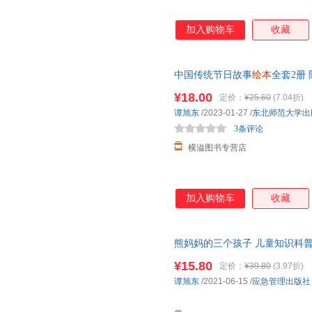
加入购物车
收藏
中国传统节日故事
绘本
全套2册
岁我们的节日
幼儿园
阅读
绘本
故
¥18.00
定价：
¥25.60
(7.04折)
谭旭东
/2023-01-27
/
东北师范大学出
3条评论
横溢图书专营店
加入购物车
收藏
熊妈妈的三个孩子 儿童知识科
岁少儿童情商启蒙培养图画故事
¥15.80
定价：
¥39.80
(3.97折)
谭旭东
/2021-06-15
/
应急管理出版社