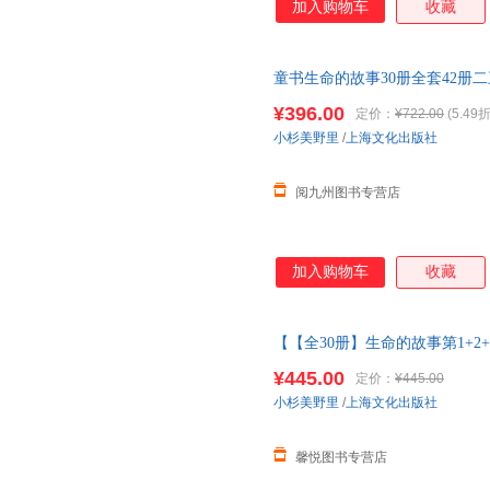
加入购物车
收藏
童书生命的故事30册全套42册
图画
幼儿园
小学生一二三四年级
¥396.00
定价：
¥722.00
(5.49折
小杉美野里
/
上海文化出版社
阅九州图书专营店
加入购物车
收藏
【【全30册】生命的故事第1+2+
三四五辑昆虫记动物自然物语少
¥445.00
定价：
¥445.00
客服
小杉美野里
/
上海文化出版社
馨悦图书专营店