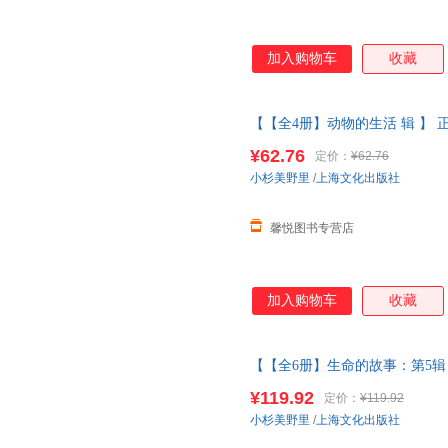
加入购物车
收藏
【【全4册】动物的生活 辑 】 
昆虫记动物自然物语少儿科普
绘
¥62.76
定价：
¥62.76
当当客服
小杉美野里
/
上海文化出版社
馨悦图书专营店
加入购物车
收藏
【【全6册】生命的故事：第5辑 
五辑昆虫记动物自然物语少儿科
¥119.92
定价：
¥119.92
当当客服
小杉美野里
/
上海文化出版社