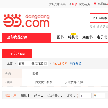
新
购物车
欢迎光临当当，请
登录
成为会员
窗
口
打
开
无
障
热搜:
多多罗
碍
传说
十日终
说
全部商品分类
图书
特装书
亲签书
电子书
明
页
面,
按
全部商品
Ctrl
加
波
全部
>
作者：
小杉美野里
>
幼儿园绘本
清除筛选
浪
键
分类
图书
打
开
出版社
上海文化出版社
安徽教育出版社
导
盲
模
综合排序
销量
好评
出版时间
价格
-
式