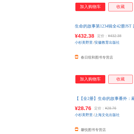
加入购物车
收藏
生命的故事第1234辑全42册J
书写真小学生课外阅读书一二三
¥432.38
定价：
¥432.38
当当客服
小杉美野里
/
安徽教育出版社
春日喧和图书专营店
加入购物车
收藏
【【全2册】生命的故事番外：藏
故事30册全套42册二三四五辑
¥28.76
定价：
¥28.76
线当当客服
小杉美野里
/
上海文化出版社
馨悦图书专营店