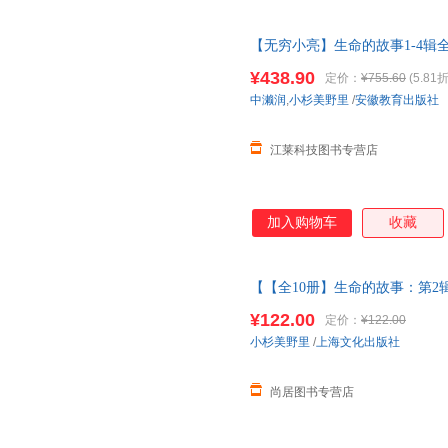
【无穷小亮】生命的故事1-4辑
界 2-3-6岁
幼儿园
儿童图书写真
¥438.90
定价：
¥755.60
(5.81折
中濑润
,
小杉美野里
/
安徽教育出版社
江莱科技图书专营店
加入购物车
收藏
【【全10册】生命的故事：第2辑
四五辑昆虫记动物自然物语少儿
¥122.00
定价：
¥122.00
小杉美野里
/
上海文化出版社
尚居图书专营店