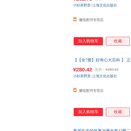
当当客服
小杉美野里
/
上海文化出版社
馨悦图书专营店
加入购物车
收藏
【【全7册】好奇心大百科 】 
昆虫记动物自然物语少儿科普
绘
¥280.42
定价：
¥280.42
线当当客服
小杉美野里
/
上海文化出版社
馨悦图书专营店
加入购物车
收藏
童书生命的故事30册全套42册