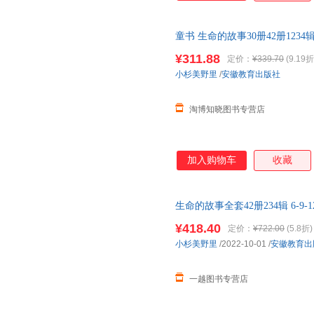
童书 生命的故事30册42册12
学生课外阅读书籍一二三四年级 97
¥311.88
定价：
¥339.70
(9.19折
小杉美野里
/
安徽教育出版社
淘博知晓图书专营店
加入购物车
收藏
生命的故事全套42册234辑 6-
儿园
小学生课外阅读书籍一二三
¥418.40
定价：
¥722.00
(5.8折)
小杉美野里
/2022-10-01
/
安徽教育出
一越图书专营店