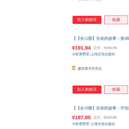
加入购物车
收藏
【【全12册】生命的故事：第4辑
四五辑昆虫记动物自然物语少儿
¥191.94
定价：
¥191.94
当当客服
小杉美野里
/
上海文化出版社
馨悦图书专营店
加入购物车
收藏
【【全10册】生命的故事：手绘版
四五辑昆虫记动物自然物语少儿
¥187.85
定价：
¥187.85
当当客服
小杉美野里
/
上海文化出版社