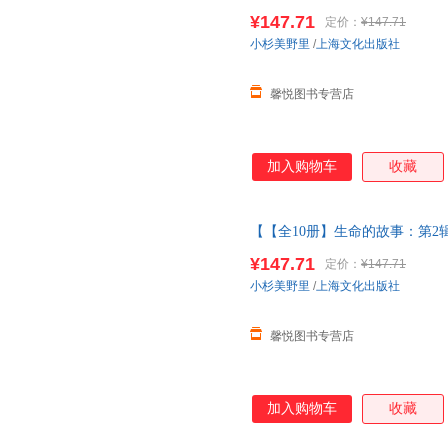
四五辑昆虫记动物自然物语少儿
¥147.71
定价：
¥147.71
当当客服
小杉美野里
/
上海文化出版社
馨悦图书专营店
加入购物车
收藏
【【全10册】生命的故事：第2辑
四五辑昆虫记动物自然物语少儿
¥147.71
定价：
¥147.71
当当客服
小杉美野里
/
上海文化出版社
馨悦图书专营店
加入购物车
收藏