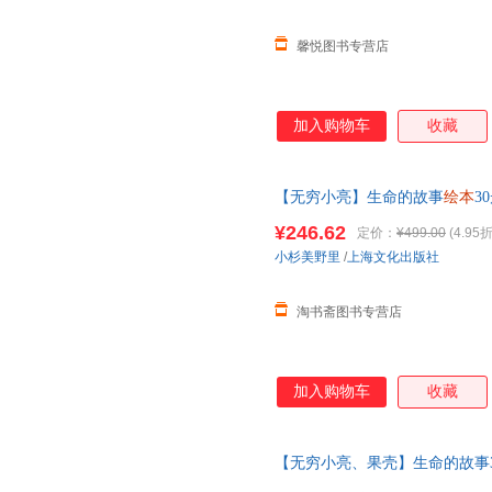
馨悦图书专营店
加入购物车
收藏
【无穷小亮】生命的故事
绘本
3
生命简史 2-3-6岁
幼儿园
儿童图
¥246.62
定价：
¥499.00
(4.95折
小杉美野里
/
上海文化出版社
淘书斋图书专营店
加入购物车
收藏
【无穷小亮、果壳】生命的故事
世界 生命简史 2-3-6岁
幼儿园
儿