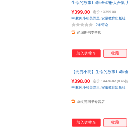
生命的故事1-4辑全42册大合集 
园
儿童图书写真集 国外获奖经
¥399.00
定价：
¥399.00
中濑润
,
小杉美野里
/
安徽教育出版社
2条评论
尚城图书专营店
加入购物车
收藏
【无穷小亮】生命的故事1-4辑
界 2-3-6岁
幼儿园
儿童图书写真
¥398.00
定价：
¥470.82
(8.46折
中濑润
,
小杉美野里
/
安徽教育出版社
华文苑图书专营店
加入购物车
收藏