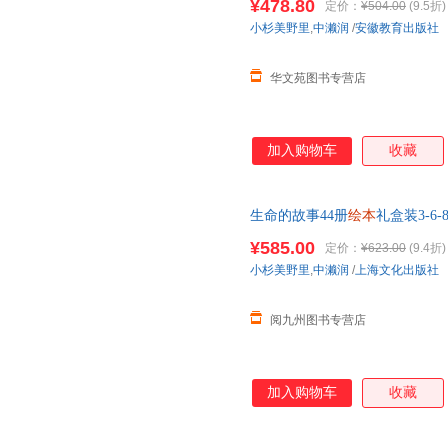
¥478.80
定价：
¥504.00
(9.5折)
小杉美野里
,
中濑润
/
安徽教育出版社
华文苑图书专营店
加入购物车
收藏
生命的故事44册
绘本
礼盒装3-6
篇儿童趣味百科
绘本幼儿
课外阅
¥585.00
定价：
¥623.00
(9.4折)
小杉美野里
,
中濑润
/
上海文化出版社
阅九州图书专营店
加入购物车
收藏