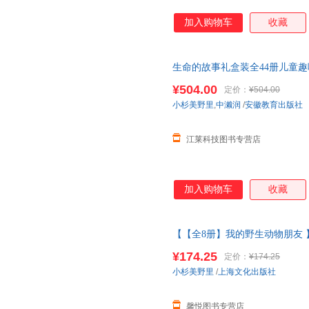
加入购物车
收藏
生命的故事礼盒装全44册儿童
笔记3-6岁
幼儿园
图书
绘本
儿童
¥504.00
定价：
¥504.00
小杉美野里
,
中濑润
/
安徽教育出版社
江莱科技图书专营店
加入购物车
收藏
【【全8册】我的野生动物朋友 
五辑昆虫记动物自然物语少儿科
¥174.25
定价：
¥174.25
线当当客服
小杉美野里
/
上海文化出版社
馨悦图书专营店