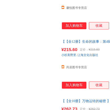
馨悦图书专营店
加入购物车
收藏
【【全12册】生命的故事：第4辑
四五辑昆虫记动物自然物语少儿
¥215.60
定价：
¥215.60
小杉美野里
/
上海文化出版社
尚居图书专营店
加入购物车
收藏
【【全10册】万物运转的秘密 】
辑昆虫记动物自然物语少儿科普
¥262.73
定价：
¥262.73