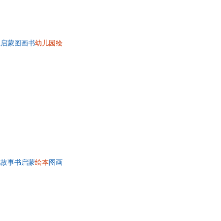
宝启蒙图画书
幼儿园绘
儿故事书启蒙
绘本
图画