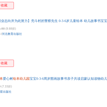
收藏
业志向并为此努力】壳斗村的警察先生 0-3-6岁儿童绘本 幼儿故事书宝
温情职业体验三部曲
1.90
(9.88折)
3
/
河北教育出版社
收藏
本
爱心树
绘本幼儿园
宝宝0-3-6周岁图画故事书亲子共读启蒙认知读物幼
0
(7.33折)
星出版社