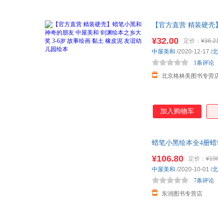
【官方直营 精装硬壳】
绘本
激发孩子创意、
¥32.00
定价：
¥36.2
中屋美和
/2020-12-17
/
北
1条评论
北京格林美图书专营
加入购物车
蜡笔小黑绘本全4册
¥106.80
定价：
¥19
中屋美和
/2020-10-01
/
北
7条评论
东润图书专营店