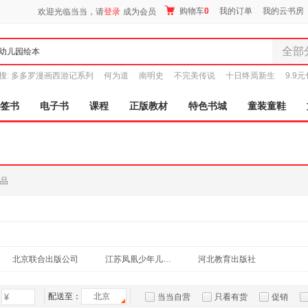
购物车
0
我的订单
我的云书房
欢迎光临当当，请
登录
成为会员
全部
全部分
搜:
多多罗漫画西游记系列
何为道
南明史
不完美传说
十日终焉新生
9.9
尾品汇
图书
签书
电子书
课程
正版教材
特色书城
童装童鞋
电子书
音像
影视
时尚美
品
母婴用
玩具
孕婴服
童装童
家居日
北京联合出版公司
江苏凤凰少年儿童出版社
河北教育出版社
家具装
服装
配送至：
北京
当当自营
只看有货
促销
鞋