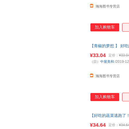
瀚海图书专营店
加入购物车
【青椒的梦想 】 好吃
阅读故 【本店支持开
¥33.04
定价：
¥33.0
（日）
中屋美和
/2019-12
瀚海图书专营店
加入购物车
【好吃的蔬菜逃跑了！ 
学生课 【本店支持开
¥34.64
定价：
¥34.6