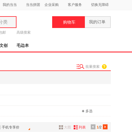
我的当当
当当拼团
企业采购
客户服务
切换无障碍
分类
我的订单
购物车
类
元包邮
高级搜索
文创
毛边本
批量搜索
妆
品
饰
鞋
用
多选
饰
手机专享价
大图
列表
1
/2