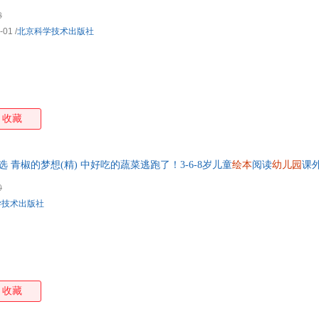
发票 如需帮助请联系客服】
8
-01
/
北京科学技术出版社
收藏
 青椒的梦想(精) 中好吃的蔬菜逃跑了！3-6-8岁儿童
绘本
阅读
幼儿园
课
0
学技术出版社
收藏