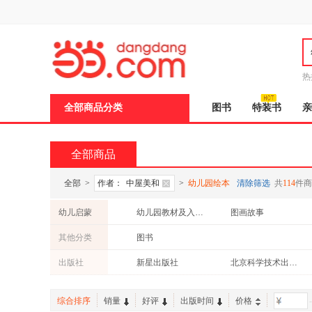
新
窗
口
打
开
无
障
热
碍
说
全部商品分类
图书
特装书
亲
明
页
面,
按
全部商品
Ctrl
加
波
全部
>
作者：
中屋美和
>
幼儿园绘本
清除筛选
共
114
件商
浪
键
幼儿启蒙
幼儿园教材及入学准备
图画故事
打
开
其他分类
图书
导
盲
出版社
新星出版社
北京科学技术出版社
模
式
综合排序
销量
好评
出版时间
价格
-