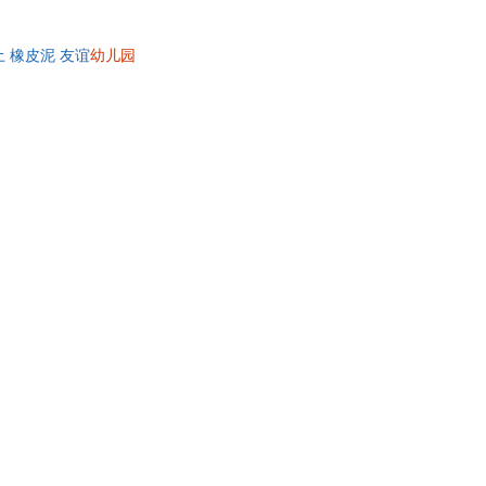
具
品
 橡皮泥 友谊
幼儿园
外
品
讯
音
公
器