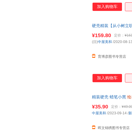
加入购物车
硬壳精装【从小树立职
本
儿童读 “壳斗村”
¥159.80
定价：
¥16
(日)
中屋美和
/2020-08-1
育博彦图书专营店
加入购物车
精装硬壳 蜡笔小黑
绘
书
幼儿园
¥35.90
定价：
¥49.0
中屋美和
/2023-09-14
/
新
晖文锦绣图书专营店