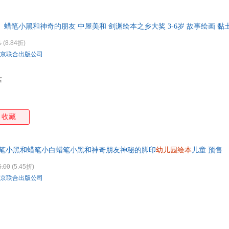
特卖
预售
入驻商家
箱包皮
手表饰
蜡笔小黑和神奇的朋友 中屋美和 剑渊绘本之乡大奖 3-6岁 故事绘画 黏土
运动户
想象和动手欲望的新文具登场
1
(8.84折)
汽车用
京联合出版公司
食品
手机通
店
数码影
电脑办
大家电
收藏
家用电
蜡笔小黑和蜡笔小白蜡笔小黑和神奇朋友神秘的脚印
幼儿园绘本
儿童 预售
6.00
(5.45折)
京联合出版公司