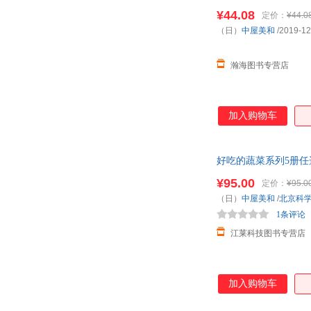
阅读故 【本店支持开
¥44.08
定价：
¥44.0
（日）
中屋美和
/2019-12
瀚海图书专营店
加入购物车
好吃的蔬菜系列5册任选
教启蒙
¥95.00
定价：
¥95.0
（日）
中屋美和
/
北京科
1条评论
江莱科技图书专营店
加入购物车