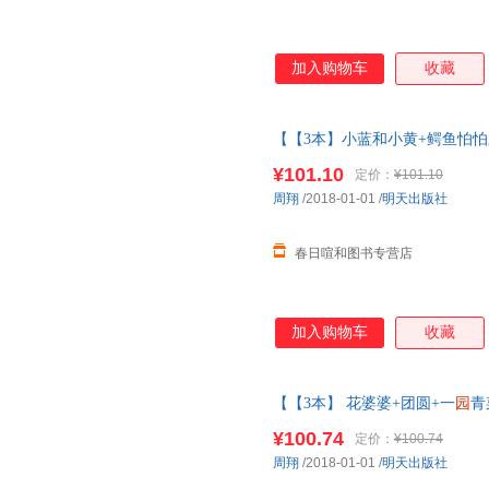
加入购物车
收藏
【【3本】小蓝和小黄+鳄鱼怕怕
精绘精装经典图画儿童启蒙认知
¥101.10
定价：
¥101.10
当客服
周翔
/2018-01-01
/
明天出版社
春日喧和图书专营店
加入购物车
收藏
【【3本】 花婆婆+团圆+一
园
青
典图画儿童启蒙认知早教
绘本
3
¥100.74
定价：
¥100.74
周翔
/2018-01-01
/
明天出版社