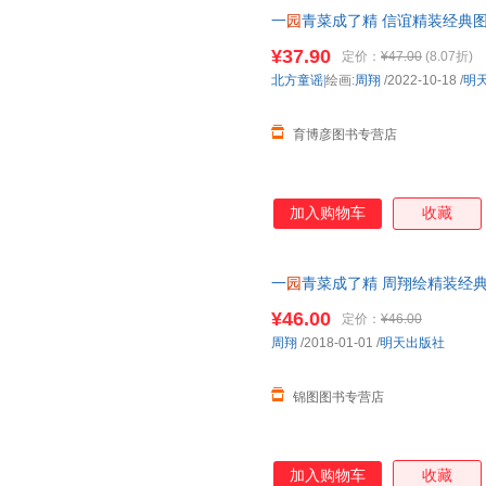
一
园
青菜成了精 信谊精装经典
儿
童宝宝亲子民谣儿歌早教
绘本
¥37.90
定价：
¥47.00
(8.07折)
北方童谣|
绘画:
周翔
/2022-10-18
/
明
育博彦图书专营店
加入购物车
收藏
一
园
青菜成了精 周翔绘精装经
幼儿
童宝宝子民谣儿歌早教
绘本
¥46.00
定价：
¥46.00
周翔
/2018-01-01
/
明天出版社
锦图图书专营店
加入购物车
收藏