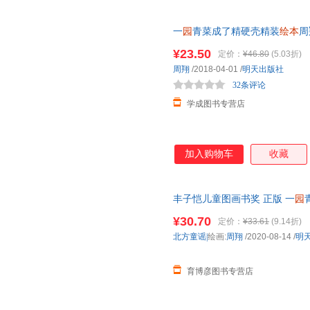
一
园
青菜成了精硬壳精装
绘本
周
本
故事书明天出版社正版3-6-8
¥23.50
定价：
¥46.80
(5.03折)
周翔
/2018-04-01
/
明天出版社
32条评论
学成图书专营店
加入购物车
收藏
丰子恺儿童图画书奖 正版 一
园
幼儿
童
绘本
图书0-1-2-3-4-5-6-7-
¥30.70
定价：
¥33.61
(9.14折)
北方童谣|
绘画:
周翔
/2020-08-14
/
明
育博彦图书专营店