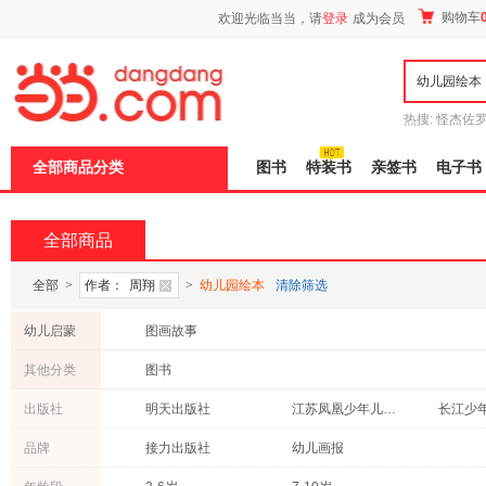
新
购物车
欢迎光临当当，请
登录
成为会员
窗
口
打
开
无
障
热搜:
怪杰佐
碍
谎
吾辈如神
说
全部商品分类
图书
特装书
亲签书
电子书
明
页
面,
按
全部商品
Ctrl
加
波
全部
>
作者：
周翔
>
幼儿园绘本
清除筛选
浪
键
幼儿启蒙
图画故事
打
开
其他分类
图书
导
盲
出版社
明天出版社
江苏凤凰少年儿童出版社
模
式
新世界出版社
河北教育出版社
新世纪
品牌
接力出版社
幼儿画报