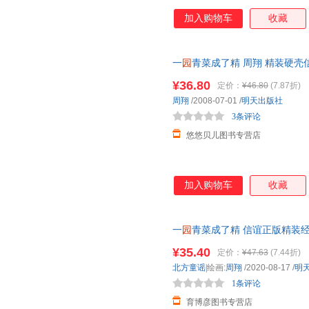
加入购物车
收藏
一
园
青菜成了精 周翔 精装硬壳
社 一年级课外书二年级3-4-5-6-
¥36.80
定价：
¥46.80
(7.87折)
周翔
/2008-07-01
/
明天出版社
3条评论
悠悠贝儿图书专营店
加入购物车
收藏
一
园
青菜成了精 信谊正版精装
少
幼儿
童宝宝亲子民谣儿歌早教
¥35.40
定价：
¥47.63
(7.44折)
北方童谣|
绘画:
周翔
/2020-08-17
/
明
1条评论
育博彦图书专营店