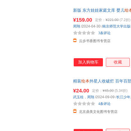
新版 东方娃娃家庭文库 婴儿
绘
也要去猜猜我是谁醒了我要嗯嗯
¥159.00
定价：
¥221.00
(7.2折)
周翔
/2024-04-30
/
南京师范大学出版
3条评论
云步书香图书专营店
加入购物车
收藏
精装
绘本
外星人收破烂 百年百部中
本
启蒙图画书亲子阅读宝宝睡前
¥24.00
定价：
¥45.00
(5.34折)
武玉桂
，
周翔
/2024-09-09
/
长江少年
4条评论
北京鼎美文化图书专营店