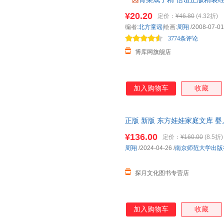
8-9岁少
幼儿
童宝宝亲子民谣儿
¥20.20
定价：
¥46.80
(4.32折)
编者:
北方童谣|
绘画:
周翔
/2008-07-01
3774条评论
博库网旗舰店
加入购物车
收藏
正版 新版 东方娃娃家庭文库 婴
咔嚓我也要去猜猜我是谁醒了我
¥136.00
定价：
¥160.00
(8.5折)
周翔
/2024-04-26
/
南京师范大学出版
探月文化图书专营店
加入购物车
收藏