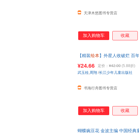
天津木悠图书专营店
加入购物车
收藏
【精装
绘本
】外星人收破烂 百年
童
绘本
启蒙图画书亲子阅读宝宝
¥24.66
定价：
¥42.00
(5.88折)
武玉桂
,
周翔
/
长江少年儿童出版社
书海行舟图书专营店
加入购物车
收藏
蝴蝶豌豆花 金波主编 中国经典
外阅读非注音版亲子图画故事书