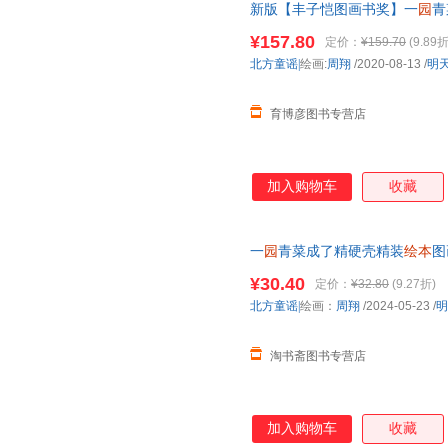
新版【丰子恺图画书奖】一
园
青
睡前故事 宝宝早教书启蒙
绘本
¥157.80
定价：
¥159.70
(9.89折
中国画风元素
北方童谣|
绘画:
周翔
/2020-08-13
/
明
育博彦图书专营店
加入购物车
收藏
一
园
青菜成了精硬壳精装
绘本
图
明天出版社正版童书
¥30.40
定价：
¥32.80
(9.27折)
北方童谣|
绘画：
周翔
/2024-05-23
/
明
淘书斋图书专营店
加入购物车
收藏