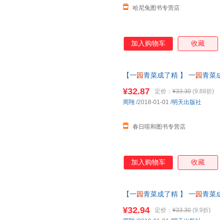
哈尼兔图书专营店
加入购物车
收藏
【一
园
青菜成了精 】 一
园
青菜
教
绘本
3-4-5-6-8-9岁少
幼儿
童宝
¥32.87
定价：
¥33.30
(9.88折)
服
周翔
/2018-01-01
/
明天出版社
春日喧和图书专营店
加入购物车
收藏
【一
园
青菜成了精 】 一
园
青菜
教
绘本
3-4-5-6-8-9岁少
幼儿
童宝
¥32.94
定价：
¥33.30
(9.9折)