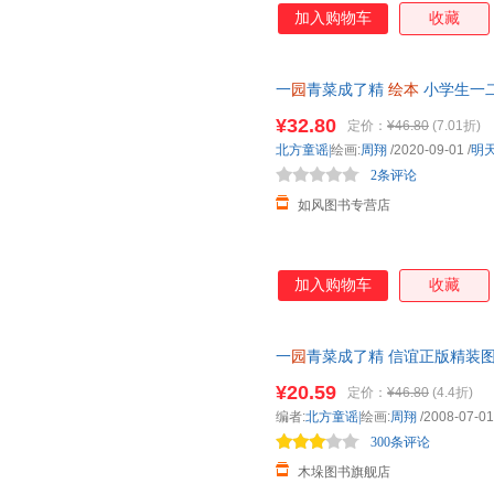
加入购物车
收藏
一
园
青菜成了精
绘本
小学生一二
知早教3-4-5-6-8-9岁少
幼儿
童宝
¥32.80
定价：
¥46.80
(7.01折)
北方童谣|
绘画:
周翔
/2020-09-01
/
明
2条评论
如风图书专营店
加入购物车
收藏
一
园
青菜成了精 信谊正版精装
少
幼儿
童宝宝亲子民谣儿歌早教
¥20.59
定价：
¥46.80
(4.4折)
编者:
北方童谣|
绘画:
周翔
/2008-07-01
300条评论
木垛图书旗舰店