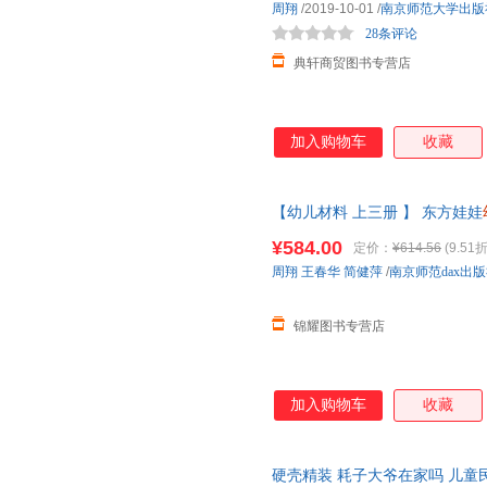
周翔
/2019-10-01
/
南京师范大学出版
28条评论
典轩商贸图书专营店
加入购物车
收藏
【幼儿材料 上三册 】 东方娃娃
中大上下册 幼儿材料 上三册
¥584.00
定价：
¥614.56
(9.51折
周翔
王春华
简健萍
/
南京师范dax出
锦耀图书专营店
加入购物车
收藏
硬壳精装 耗子大爷在家吗 儿童