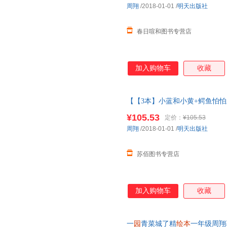
周翔
/2018-01-01
/
明天出版社
春日喧和图书专营店
加入购物车
收藏
【【3本】小蓝和小黄+鳄鱼怕怕
精 周翔绘精装经典图画儿童启
¥105.53
定价：
¥105.53
周翔
/2018-01-01
/
明天出版社
苏佰图书专营店
加入购物车
收藏
一
园
青菜城了精
绘本
一年级周翔