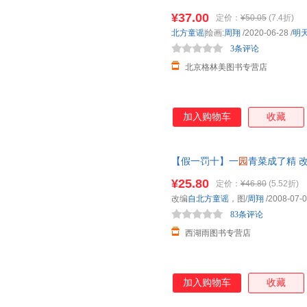
二年级小学生正版课外书图书6-7-
¥37.00
定价：
¥50.05
(7.4折)
北方童谣|
绘画:
周翔
/2020-06-28
/
明
3条评论
北京格林美图书专营店
加入购物车
收藏
【假一罚十】一
园
青菜成了精 
年级推荐阅读书目 信谊原创图画
¥25.80
定价：
¥46.80
(5.52折)
一罚十
改编
自北方童谣
，图/
周翔
/2008-07-
83条评论
西湖雨图书专营店
加入购物车
收藏