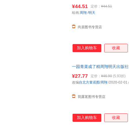
画书亲子读物
幼儿园绘本
睡前故
¥44.51
定价：
¥44.51
绘画:
周翔
/
明天
尚居图书专营店
加入购物车
收藏
一园青菜成了精周翔明天出版社
绘本排行榜故事书7-10岁
幼儿园
¥27.77
定价：
¥46.90
(5.93折)
记童书中小学用书科普读物自然
改编
自北方童谣图
/
周翔
/2020-02-01
荷露茗图书专营店
加入购物车
收藏