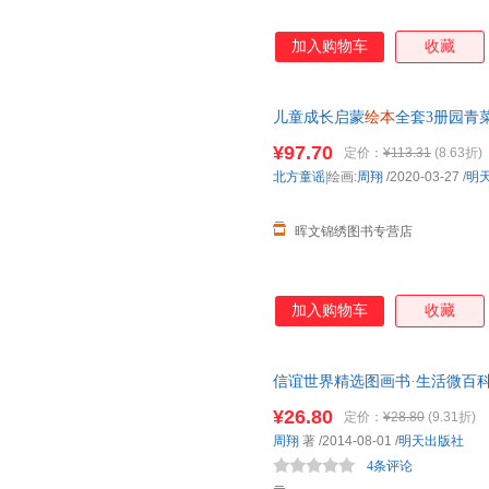
加入购物车
收藏
儿童成长启蒙
绘本
全套3册园青
幼儿园
宝宝早教亲子读物0-3-
¥97.70
定价：
¥113.31
(8.63折)
北方童谣|
绘画:
周翔
/2020-03-27
/
明
晖文锦绣图书专营店
加入购物车
收藏
信谊世界精选图画书·生活微百科
岁
幼儿园
小班中班大班宝宝
绘
¥26.80
定价：
¥28.80
(9.31折)
周翔
著
/2014-08-01
/
明天出版社
4条评论