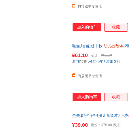
典轩图书专营店
加入购物车
收藏
哐当,哐当,过中秋
幼儿园绘本
阅
故事0到3岁读物 正版图书 可开
¥61.10
定价：
¥61.10
:
周翔
/文图
/
长江少年儿童出版社
尚居图书专营店
加入购物车
收藏
走去看宇宙全4册儿童绘本3–6岁
类图书儿童故事图书3一6宝宝睡
¥39.00
定价：
¥78.00
(5折)