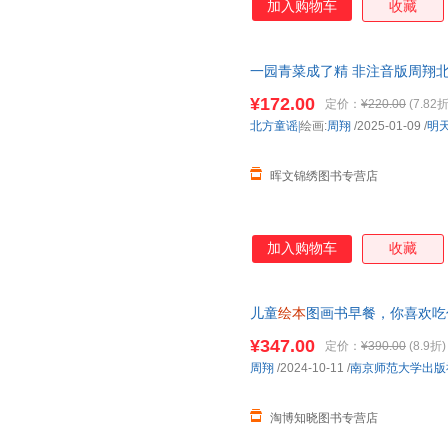
加入购物车
收藏
一园青菜成了精 非注音版周翔
书籍3一6故事图书4-5小孩子读
¥172.00
定价：
¥220.00
(7.82折
北方童谣|
绘画:
周翔
/2025-01-09
/
明
晖文锦绣图书专营店
加入购物车
收藏
儿童
绘本
图画书早餐，你喜欢吃什
小班书籍睡前故事亲子阅读童书
¥347.00
定价：
¥390.00
(8.9折)
周翔
/2024-10-11
/
南京师范大学出版
淘博知晓图书专营店