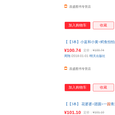
昌盛图书专营店
加入购物车
收藏
【【3本】小蓝和小黄+鳄鱼怕怕
精 周翔绘精装经典图画儿童启
¥100.74
定价：
¥100.74
周翔
/2018-01-01
/
明天出版社
昌盛图书专营店
加入购物车
收藏
【【3本】 花婆婆+团圆+一
园
青
典图画儿童启蒙认知早教
绘本
3
¥101.10
定价：
¥101.10