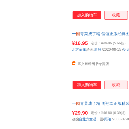
加入购物车
收藏
一
园
青菜成了精 信谊正版经典
儿
童宝宝亲子民谣儿歌早教
绘本
¥16.95
定价：
¥29.95
(5.66折)
北方童谣|
绘画:
周翔
/2020-08-15
/
明
晖文锦绣图书专营店
加入购物车
收藏
一
园
青菜成了精 周翔绘正版精
款3-4-5-6-8-9岁少
幼儿
童宝宝亲
¥29.90
定价：
¥46.80
(6.39折)
改编
自北方童谣
，图/
周翔
/2008-07-