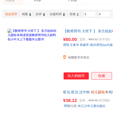
年龄段
3-6岁
7-10岁
综合排序
销量
好评
出版时间
价格
-
【教师用书 大班下 】 东方娃娃
中大上下册圆丰云图书 教师用书
¥80.00
定价：
¥80.32
(9.97折)
周翔
王春华
简健萍
/
南京师范dax出
锦耀图书专营店
加入购物车
收藏
哐当,哐当,过中秋
幼儿园绘本
阅
故事0到3岁读物 长江少年儿童出版
¥38.12
定价：
¥58.00
(6.58折)
:
周翔
/文图
/
长江少年儿童出版社