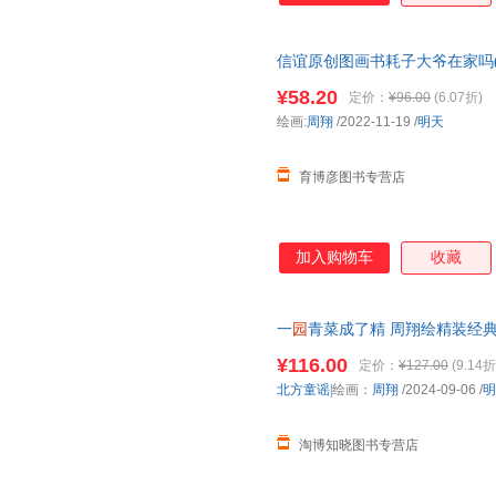
信谊原创图画书耗子大爷在家吗(精
事书 风格欢快的民间童谣
幼儿
¥58.20
定价：
¥96.00
(6.07折)
绘画:
周翔
/2022-11-19
/
明天
育博彦图书专营店
加入购物车
收藏
一
园
青菜成了精 周翔绘精装经
幼儿
童宝宝亲子民谣儿歌早教
绘
¥116.00
定价：
¥127.00
(9.14折
北方童谣|
绘画：
周翔
/2024-09-06
/
明
淘博知晓图书专营店