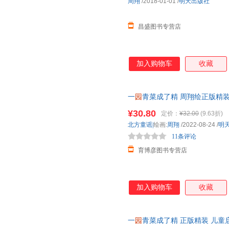
周翔
/2018-01-01
/
明天出版社
昌盛图书专营店
加入购物车
收藏
一
园
青菜成了精 周翔绘正版精
岁少
幼儿
童宝宝亲子民谣儿歌早
¥30.80
定价：
¥32.00
(9.63折)
北方童谣|
绘画:
周翔
/2022-08-24
/
明
11条评论
育博彦图书专营店
加入购物车
收藏
一
园
青菜成了精 正版精装 儿童