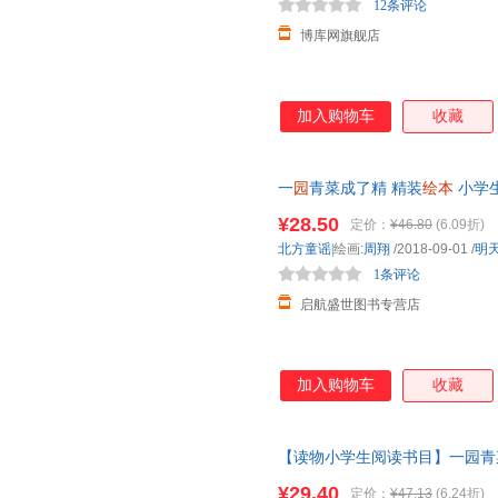
12条评论
博库网旗舰店
加入购物车
收藏
一
园
青菜成了精 精装
绘本
小学生
绘本
3-6岁
幼儿
早教启蒙图画书
¥28.50
定价：
¥46.80
(6.09折)
北方童谣|
绘画:
周翔
/2018-09-01
/
明
1条评论
启航盛世图书专营店
加入购物车
收藏
【读物小学生阅读书目】一园青
周翔
绘本
3-6岁
幼儿园
丰子恺儿童
¥29.40
定价：
¥47.13
(6.24折)