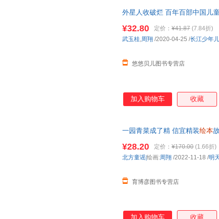
外星人收破烂 百年百部中国儿童图
事
绘本
幼儿园
宝宝亲子共读睡前
¥32.80
定价：
¥41.87
(7.84折)
武玉桂
,
周翔
/2020-04-25
/
长江少年
悠悠贝儿图书专营店
加入购物车
收藏
一园青菜成了精 信宜精装
绘本
阅读 获得丰子恺图书奖 明天出
¥28.20
定价：
¥170.00
(1.66折)
北方童谣|
绘画:
周翔
/2022-11-18
/
明
育博彦图书专营店
加入购物车
收藏