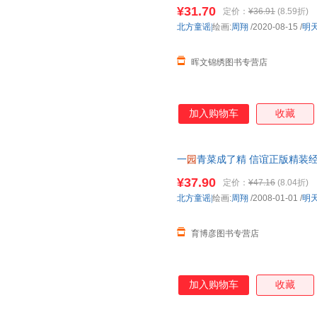
岁少
幼儿
童宝宝亲子民谣儿歌早
¥31.70
定价：
¥36.91
(8.59折)
北方童谣|
绘画:
周翔
/2020-08-15
/
明
晖文锦绣图书专营店
加入购物车
收藏
一
园
青菜成了精 信谊正版精装
8-9岁少
幼儿
童宝宝亲子民谣儿
¥37.90
定价：
¥47.16
(8.04折)
北方童谣|
绘画:
周翔
/2008-01-01
/
明
育博彦图书专营店
加入购物车
收藏