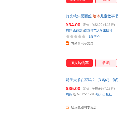
灯光镜头爱丽丝
绘本
儿童故事
宝宝睡前读物小学生一二年级课外
¥34.00
定价：
¥82.00
(4.15折)
周翔
余丽琼
/
南京师范大学出版社
1条评论
万卷图书专营店
加入购物车
收藏
耗子大爷在家吗？（3-8岁） 
本
0到3岁 一两三岁半宝宝书籍1
¥35.00
定价：
¥48.80
(7.18折)
周翔
绘
/2012-11-01
/
明天出版社
哈尼兔图书专营店