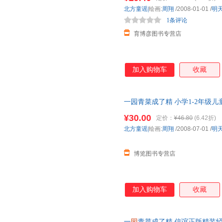
慧的幽默
北方童谣|
绘画:
周翔
/2008-01-01
/
明
1条评论
育博彦图书专营店
加入购物车
收藏
一园青菜成了精 小学1-2年级
儿童图画书奖
¥30.00
定价：
¥46.80
(6.42折)
北方童谣|
绘画:
周翔
/2008-07-01
/
明
博览图书专营店
加入购物车
收藏
一
园
青菜成了精 信谊正版精装