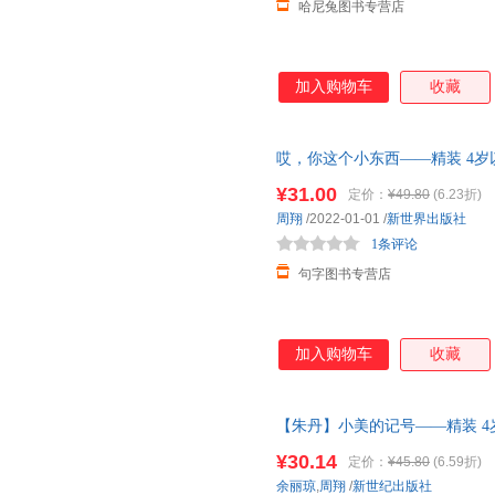
哈尼兔图书专营店
加入购物车
收藏
哎，你这个小东西——精装 4岁
原创
幼儿园
读物 睡前故事 蒲蒲
¥31.00
定价：
¥49.80
(6.23折)
惠，如有需联系在线客服
周翔
/2022-01-01
/
新世界出版社
1条评论
句字图书专营店
加入购物车
收藏
【朱丹】小美的记号——精装 4
童图画书奖周翔
幼儿园
读物 睡
¥30.14
定价：
¥45.80
(6.59折)
余丽琼
,
周翔
/
新世纪出版社