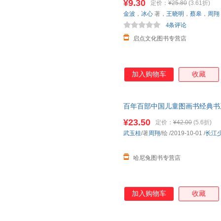
¥9.30
定价：
¥25.80
(3.61折)
金波
，
冰心
著，
王晓明
，
蔡皋
，
周翔
4条评论
启点文化图书专营店
加入购物车
收藏
百年百部中国儿童图画书经典书
3-6-8岁父母与孩子的睡前亲子
¥23.50
定价：
¥42.00
(5.6折)
武玉桂
/著
周翔
/绘
/2019-10-01
/
长江
哈尼兔图书专营店
加入购物车
收藏