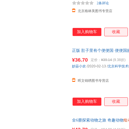
2条评论
北京格林美图书专营店
加入购物车
收藏
正版 肚子里有个便便国·便便国的
园
硬壳图画书儿童启蒙早教睡前
¥36.70
定价：
¥39.14
(9.38折)
妙蒜小农
/2020-02-13
/
北京科学技术
晖文锦绣图书专营店
加入购物车
收藏
全6册探索动物之旅 奇趣动物
绘
话故事书儿童科普早教启蒙认知