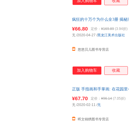
加入购物车
收藏
疯狂的十万个为什么全3册 揭秘
体验
绘本
宝宝益智书籍 3-6岁
幼
¥66.80
定价：
¥169.89
(3.94折)
无
/2020-04-27
/
黑龙江美术出版社
悠悠贝儿图书专营店
加入购物车
收藏
正版 手指画和手掌画: 在花园里
零基础美术教程3-6周
幼儿园
宝
¥67.70
定价：
¥96.14
(7.05折)
无
/2020-02-11
/
无
晖文锦绣图书专营店