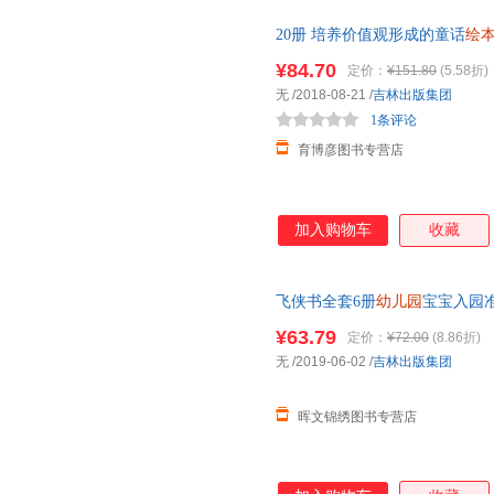
20册 培养价值观形成的童话
绘
大班 早教启蒙幼教 书女孩幼儿
¥84.70
定价：
¥151.80
(5.58折)
无
/2018-08-21
/
吉林出版集团
1条评论
育博彦图书专营店
加入购物车
收藏
飞侠书全套6册
幼儿园
宝宝入园准备
阅读的
绘本
故事图画书本 经典
¥63.79
定价：
¥72.00
(8.86折)
无
/2019-06-02
/
吉林出版集团
晖文锦绣图书专营店