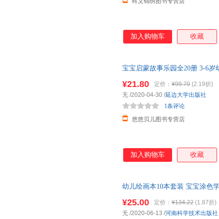
晖文锦绣图书专营店
加入购物车
收藏
宝宝启蒙故事乐园全20册 3-6
读
幼儿园
大中小班启蒙认知早教
¥21.80
定价：
¥99.70
(2.19折)
无
/2020-04-30
/
延边大学出版社
1条评论
悠悠贝儿图书专营店
加入购物车
收藏
幼儿绘画本10本套装 宝宝涂
0-3-6岁学前宝宝绘画启蒙教材
¥25.00
定价：
¥134.22
(1.87折)
无
/2020-06-13
/
河南科学技术出版社