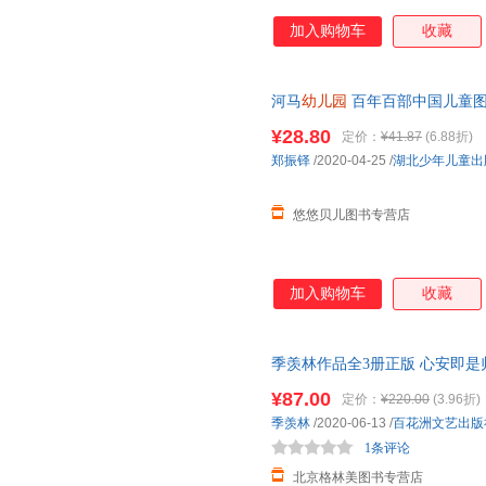
加入购物车
收藏
河马
幼儿园
百年百部中国儿童图画
绘本
幼儿园
宝宝亲子共读睡前故
¥28.80
定价：
¥41.87
(6.88折)
郑振铎
/2020-04-25
/
湖北少年儿童出
悠悠贝儿图书专营店
加入购物车
收藏
季羡林作品全3册正版 心安即是
了所有问题全集 季羡林散文集 
¥87.00
定价：
¥220.00
(3.96折)
季羡林
/2020-06-13
/
百花洲文艺出版
1条评论
北京格林美图书专营店