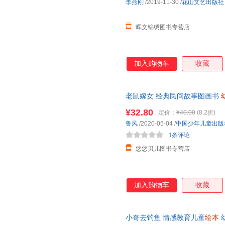
李燕刚
/2019-11-30
/
花山文艺出版社
晖文锦绣图书专营店
加入购物车
收藏
老鼠嫁女 经典民间故事图画书
学古代神话民间寓言故事书 亲
¥32.80
定价：
¥40.00
(8.2折)
鲁风
/2020-05-04
/
中国少年儿童出版
1条评论
悠悠贝儿图书专营店
加入购物车
收藏
小奇去钓鱼 情感教育儿童
绘本