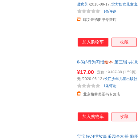
龚房芳
/2018-09-17
/
北方妇女儿童出
1条评论
晖文锦绣图书专营店
加入购物车
收藏
0-3岁行为习惯
绘本
第三辑 共10册
7周岁
幼儿园
小班早教启蒙图书
¥17.00
定价：
¥107.38
(1.59折)
无
/2020-06-12
/
长江少年儿童出版社
1条评论
北京格林美图书专营店
加入购物车
收藏
宝宝好习惯故事乐园全20册 彩