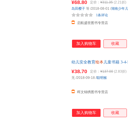
¥68.80
定价：
¥311.35
(2.21折)
岛田樱子
等
/2018-08-01
/
湖南少年
1条评论
启航盛世图书专营店
加入购物车
收藏
幼儿安全教育
绘本
儿童书籍 3-
惯自我保护意识培养教育书籍睡
¥38.70
定价：
¥137.00
(2.83折)
无
/2018-09-18
/
聪明猴
晖文锦绣图书专营店
加入购物车
收藏