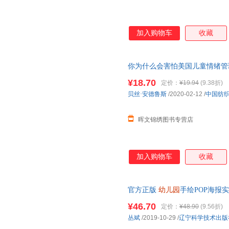
加入购物车
收藏
你为什么会害怕美国儿童情绪管
读
幼儿园
孩子睡前漫画故事书3-
¥18.70
定价：
¥19.94
(9.38折)
贝丝·安德鲁斯
/2020-02-12
/
中国纺
晖文锦绣图书专营店
加入购物车
收藏
官方正版
幼儿园
手绘POP海报
幼儿艺术设计书 儿童
绘本
孩子涂
¥46.70
定价：
¥48.90
(9.56折)
丛斌
/2019-10-29
/
辽宁科学技术出版