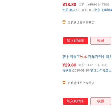
龙小Q
绘本
0-3-6岁少幼儿童早
¥18.80
定价：
¥39.80
(4.73折)
谢茹
蘑菇
/2018-10-01
/
北京日报出
启航盛世图书专营店
加入购物车
收藏
萝卜回来了
绘本
百年百部中国儿童
书亲子阅读宝宝睡前故事书
幼儿
¥29.80
定价：
¥42.00
(7.1折)
方轶群
/2020-01-10
/
长江少年儿童出
启航盛世图书专营店
加入购物车
收藏