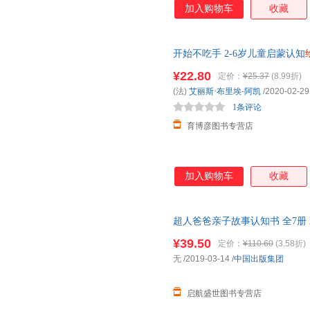
加入购物车
收藏
开始不吃手 2-6岁儿童启蒙认知
共读睡前故事书 生活成长
绘本
¥22.80
定价：
¥25.37
(8.99折)
(法)
艾丽斯·布里埃
-
阿凯
/2020-02-29
1条评论
育博彦图书专营店
加入购物车
收藏
超人爸爸亲子故事认知书 全7册
幼儿
图书故事书 宝宝故事图画书0-2
¥39.50
定价：
¥110.60
(3.58折)
无
/2019-03-14
/
中国出版集团
启航盛世图书专营店