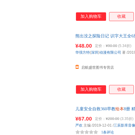
加入购物车
收藏
熊出没之探险日记 识字大王全6
早教睡前故事
幼儿园
故事
绘本
3
¥48.00
定价：
¥90.00
(5.34折)
华强方特
(
深圳
)
动漫有限公司
著
/201
启航盛世图书专营店
加入购物车
收藏
儿童安全自救360早教
绘本
8册 
告诉父母的事不要随便摸我3-6-
¥67.00
定价：
¥200.00
(3.35折)
严欢
主编
/2019-12-01
/
三辰影库音
1条评论