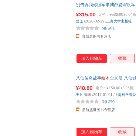
别告诉我你懂军事陆战篇深度军
炮军事科普百科书现代兵器鉴赏
¥315.00
定价：
¥522.00
(6.04折
曾璇
/2020-02-29
/
上海大学出版社
5条评论
育博彦图书专营店
加入购物车
收藏
八仙传奇故事
绘本
全10册 八仙
画书中华传统中国经典民间神话
¥48.80
定价：
¥150.00
(3.26折)
王凡
编著
/2017-01-01
/
上海科学普
3条评论
启航盛世图书专营店
加入购物车
收藏