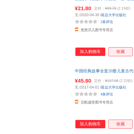
儿园
小中大学前班启蒙早教图画
¥21.80
定价：
¥99.70
(2.19折)
无
/2020-04-30
/
延边大学出版社
2条评论
悠悠贝儿图书专营店
加入购物车
收藏
中国经典故事全套20册儿童古
7岁
幼儿园
早教国学启蒙图书少
¥45.80
定价：
¥197.06
(2.33折)
无
/2017-04-01
/
延边大学出版社
4条评论
启航盛世图书专营店
加入购物车
收藏