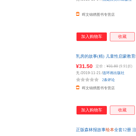
晖文锦绣图书专营店
加入购物车
收藏
乳房的故事(精) 儿童性启蒙教
女孩早教安全知识故事畅销书籍
¥31.50
定价：
¥31.80
(9.91折)
无
/2019-11-21
/
连环画出版社
2条评论
晖文锦绣图书专营店
加入购物车
收藏
正版森林报故事
绘本
全套12册 
书籍读物小学生一年级二年级三