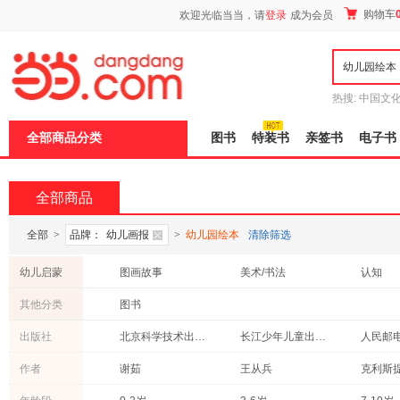
新
购物车
欢迎光临当当，请
登录
成为会员
窗
口
打
开
无
障
热搜:
中国文
碍
者从不说谎
说
全部商品分类
图书
特装书
亲签书
电子书
明
页
面,
按
全部商品
Ctrl
加
波
全部
>
品牌：
幼儿画报
>
幼儿园绘本
清除筛选
浪
键
幼儿启蒙
图画故事
美术/书法
认知
打
开
幼儿园教材及入学准备
其他分类
图书
导
盲
出版社
北京科学技术出版社
长江少年儿童出版社
人民邮
模
式
明天出版社
延边大学出版社
作者
谢茹
王从兵
上海科学普及出版社
黑龙江美术出版社
中国大
周翔
周龙梅
郑振铎