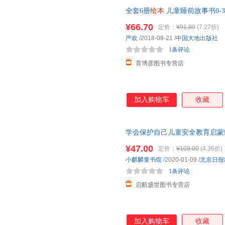
全套6册
绘本
儿童睡前故事书0-3
小孩子图书两三岁带图亲子阅读
¥66.70
定价：
¥91.80
(7.27折)
严欢
/2018-08-21
/
中国大地出版社
1条评论
育博彦图书专营店
加入购物车
收藏
学会保护自己儿童安全教育启蒙
提高孩子自我保护能力 3-6-10岁
¥47.00
定价：
¥108.00
(4.36折)
小麒麟童书馆
/2020-01-09
/
北京日报
1条评论
启航盛世图书专营店
加入购物车
收藏