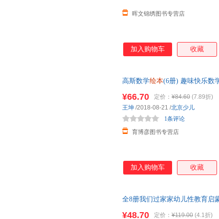
晖文锦绣图书专营店
加入购物车
收藏
高斯数学
绘本
(6册) 趣味快乐数
启蒙故事书 宝宝阶梯数学
幼儿
¥66.70
定价：
¥84.60
(7.89折)
王坤
/2018-08-21
/
北京少儿
1条评论
育博彦图书专营店
加入购物车
收藏
全8册我们过家家幼儿性教育启
儿园
儿童读物睡前故事0-3-6-9-1
¥48.70
定价：
¥119.00
(4.1折)