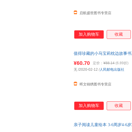
启航盛世图书专营店
加入购物车
收藏
值得珍藏的小马宝莉枕边故事书
宝宝早教启蒙亲子共读晚安故事书
¥60.70
定价：
¥88.14
(6.89折)
无
/2020-02-12
/
人民邮电出版社
晖文锦绣图书专营店
加入购物车
收藏
亲子阅读儿童绘本 3-6周岁4-6岁2
童书籍5-8宝宝益智带拼音的读