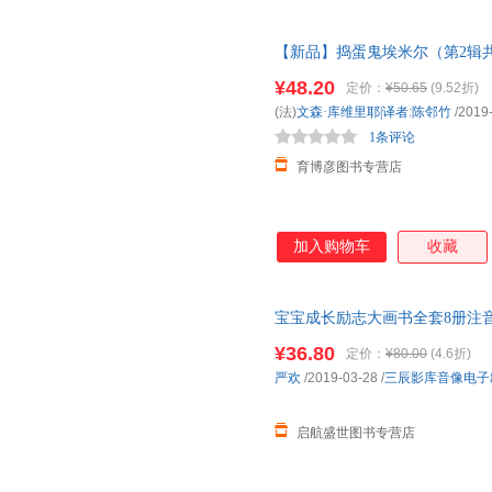
【新品】捣蛋鬼埃米尔（第2辑共
绘本
故事书
幼儿园
绘本
2-3-
¥48.20
定价：
¥50.65
(9.52折)
(法)
文森·库维里耶|译者
:
陈邻竹
/2019
1条评论
育博彦图书专营店
加入购物车
收藏
宝宝成长励志大画书全套8册注
儿童故事书0-3-6岁幼儿童励志
¥36.80
定价：
¥80.00
(4.6折)
严欢
/2019-03-28
/
三辰影库音像电子
启航盛世图书专营店