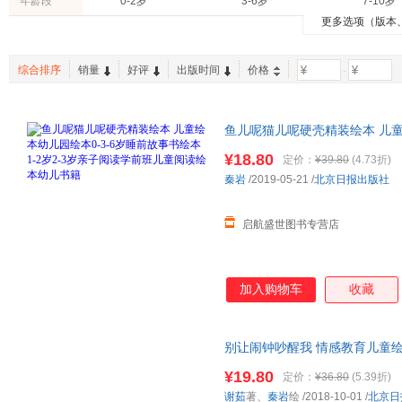
年龄段
0-2岁
3-6岁
7-10岁
清华大学出版社
人民文学出版社
托本·库曼
彭懿
米吉卡
更多选项（版本
中国人口出版社
中国少年儿童出版社
中国戏
季羡林
方轶群
岛田樱
辽宁少年儿童出版社
辽宁科学技术出版社
江西高
综合排序
销量
好评
出版时间
价格
-
湖南少年儿童出版社
湖北美术出版社
长江出
安徽少年儿童出版社
安徽教育出版社
新蕾出
鱼儿呢猫儿呢硬壳精装绘本 儿
知识出版社
岁2-3岁亲子阅读学前班儿童阅
¥18.80
定价：
¥39.80
(4.73折)
秦岩
/2019-05-21
/
北京日报出版社
启航盛世图书专营店
加入购物车
收藏
别让闹钟吵醒我 情感教育儿童
故事书大班中班小班三四五六岁
¥19.80
定价：
¥36.80
(5.39折)
谢茹
著、
秦岩
绘
/2018-10-01
/
北京日