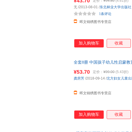
¥43.70
定价：
¥94.80
(4.61折)
无
/2013-08-01
/
东北林业大学出版社
1条评论
晖文锦绣图书专营店
加入购物车
收藏
全套8册 中国孩子幼儿性启蒙教
周岁图书早教读物图画书
幼儿园
¥53.70
定价：
¥99.00
(5.43折)
龚房芳
/2018-09-14
/
北方妇女儿童出
晖文锦绣图书专营店
加入购物车
收藏