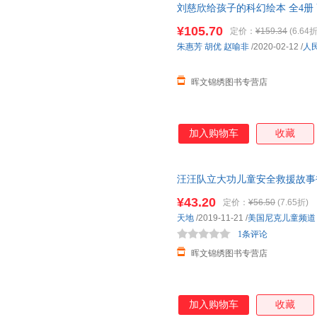
刘慈欣给孩子的科幻绘本 全4册 
岁
幼儿园绘本
故事书小班 5-6
¥105.70
定价：
¥159.34
(6.64折
朱惠芳
胡优
赵喻非
/2020-02-12
/
人
晖文锦绣图书专营店
加入购物车
收藏
汪汪队立大功儿童安全救援故事
书3-5-6-7-8周岁动画片大中
¥43.20
定价：
¥56.50
(7.65折)
天地
/2019-11-21
/
美国尼克儿童频道
1条评论
晖文锦绣图书专营店
加入购物车
收藏