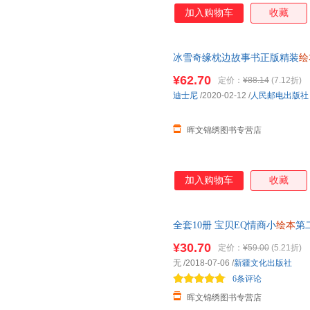
加入购物车
收藏
冰雪奇缘枕边故事书正版精装
绘
卡通连环画女孩喜欢的冰雪奇缘
¥62.70
定价：
¥88.14
(7.12折)
迪士尼
/2020-02-12
/
人民邮电出版社
晖文锦绣图书专营店
加入购物车
收藏
全套10册 宝贝EQ情商小
绘本
第二
园
好习惯启蒙早教书一二三四五
¥30.70
定价：
¥59.00
(5.21折)
无
/2018-07-06
/
新疆文化出版社
6条评论
晖文锦绣图书专营店