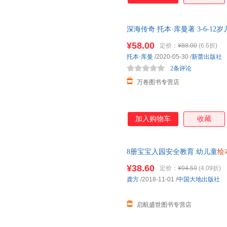
深海传奇 托本·库曼著 3-6-12
刺激的剧情电影般的视觉体验
¥58.00
定价：
¥88.00
(6.6折)
托本·库曼
/2020-05-30
/
新蕾出版社
2条评论
万卷图书专营店
加入购物车
收藏
8册宝宝入园安全教育 幼儿童
绘
书早教书睡前亲子阅读书籍读物0
¥38.60
定价：
¥94.59
(4.09折)
龚方
/2018-11-01
/
中国大地出版社
启航盛世图书专营店