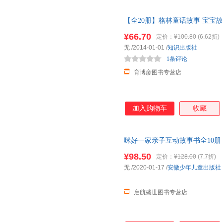
【全20册】格林童话故事 宝宝
教书籍3-6岁亲子童话书 漫画书
¥66.70
定价：
¥100.80
(6.62折)
版
无
/2014-01-01
/
知识出版社
1条评论
育博彦图书专营店
加入购物车
收藏
咪好一家亲子互动故事书全10册
故事书漫画卡通读物2-3-4-5-6
¥98.50
定价：
¥128.00
(7.7折)
无
/2020-01-17
/
安徽少年儿童出版社
启航盛世图书专营店