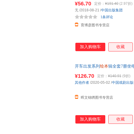
¥56.70
定价：
¥191.40
(2.97折)
无
/2018-08-21
/
中国出版集团
1条评论
育博彦图书专营店
加入购物车
收藏
开车出发系列
绘本
辑全套7册坐
书籍
幼儿园
汽车火车交通工具科
¥126.70
定价：
¥140.91
(9折)
其他作者
/2020-05-02
/
中国戏剧出版
晖文锦绣图书专营店
加入购物车
收藏