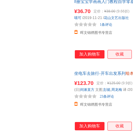
8册宝宝学画画入门教程自学零
蒙教材小学生创意美术涂色本0-1-2-
¥36.70
定价：
¥38.00
(9.66折)
喵可
/2019-11-21
/
花山文艺出版社
1条评论
晖文锦绣图书专营店
加入购物车
收藏
坐电车去旅行-开车出发系列
绘
经畅销典
幼儿园
益智大全中班大
¥123.70
定价：
¥125.00
(9.9折)
(日)
间漱直方
文图;
彭懿
,
周龙梅
译
/20
23条评论
晖文锦绣图书专营店
加入购物车
收藏