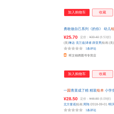
加入购物车
收藏
勇敢做自己系列《的你》 幼儿
获奖书籍 儿童宝宝自我意识养
¥25.70
定价：
¥39.40
(6.53折)
(美)
琳达·克兰兹|译者
:
薛亚男|
绘画:(美)
1条评论
晖文锦绣图书专营店
加入购物车
收藏
一
园
青菜成了精 精装
绘本
小学生
绘本
3-6岁
幼儿
早教启蒙图画书
¥28.50
定价：
¥46.80
(6.09折)
北方童谣|
绘画:
周翔
/2018-09-01
/
明
1条评论