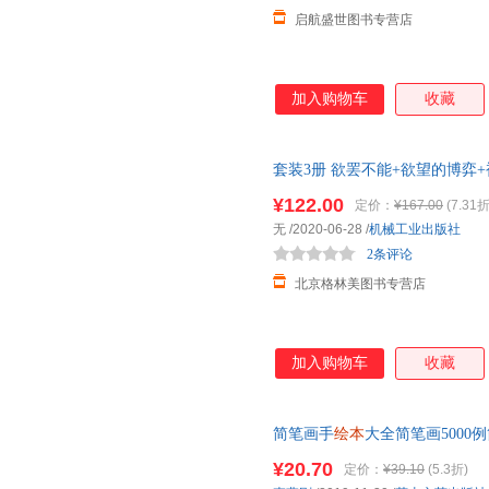
启航盛世图书专营店
加入购物车
收藏
套装3册 欲罢不能+欲望的博弈+被讨厌
著;闾佳 译 著 等 心理学社
¥122.00
定价：
¥167.00
(7.31折
无
/2020-06-28
/
机械工业出版社
2条评论
北京格林美图书专营店
加入购物车
收藏
简笔画手
绘本
大全简笔画5000
摹本3-6-9-12岁学画画启蒙早教
¥20.70
定价：
¥39.10
(5.3折)
本