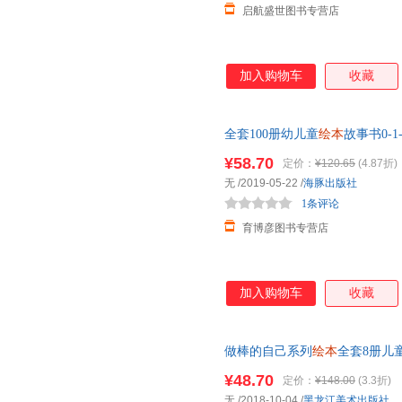
启航盛世图书专营店
加入购物车
收藏
全套100册幼儿童
绘本
故事书0-1
教认知书图书籍亲子读物全集图画
¥58.70
定价：
¥120.65
(4.87折)
无
/2019-05-22
/
海豚出版社
1条评论
育博彦图书专营店
加入购物车
收藏
做棒的自己系列
绘本
全套8册儿童
小班阅读
绘本
儿童6-10岁图画
¥48.70
定价：
¥148.00
(3.3折)
无
/2018-10-04
/
黑龙江美术出版社