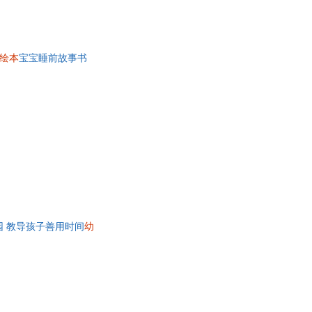
绘本
宝宝睡前故事书
园 教导孩子善用时间
幼