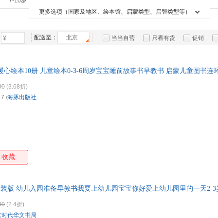
7-10岁
煤炭工业出版社
知识出版社
电子工业出版社
化学
箱包皮
五味太郎
王一梅
王星
田畑
更多选项（国家及地区、绘本馆、启蒙类型、启智类型等）
浙江教育出版社
云南人民出版社
天地出版社
手表饰
秋山匡
秦晓静
乔纳森·斯威夫特
齐藤
运动户
宁夏人民出版社
辽宁少年儿童出版社
江西美术出版社
延边
麦克·格雷涅茨
配送至：
北京
罗伦斯·安荷特
卢克·戴波德
寮美
当当自营
只看有货
促销
汽车用
河北少年儿童出版社
河北教育出版社
河北美术出版社
接力
井源
简·查普曼
黄廼毓
何文
特卖
预售
入驻商家
食品
安徽少年儿童出版社
中央编译出版社
四川民族出版社
广东
东力
陈彦
常怡
布洛
手机通
心绘本10册 儿童绘本0-3-6周岁宝宝睡前故事书早教书 启蒙儿童图书连
辽宁人民出版社
金盾出版社
数码影
引导暖心绘本10册
00
(3.68折)
电脑办
17
/
海豚出版社
大家电
家用电
收藏
 精装版 幼儿入园准备早教书我要上幼儿园宝宝你好爱上幼儿园里的一天2-
00
(2.4折)
京时代华文书局