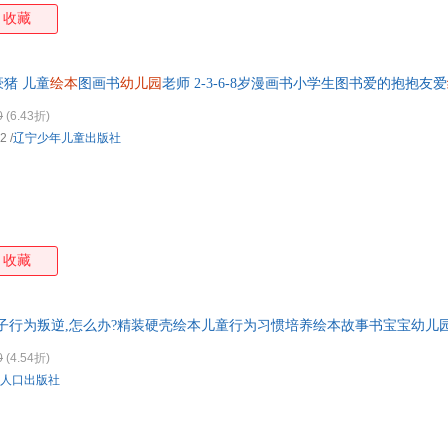
收藏
猪 儿童
绘本
图画书
幼儿园
老师 2-3-6-8岁漫画书小学生图书爱的抱抱友爱
营店
0
(6.43折)
02
/
辽宁少年儿童出版社
收藏
子行为叛逆,怎么办?精装硬壳绘本儿童行为习惯培养绘本故事书宝宝幼儿
0
(4.54折)
人口出版社