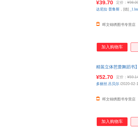
¥39.70
定价：
¥98.0
达尼拉·普鲁斯
，[德]
_1.ht
晖文锦绣图书专营店
加入购物车
精装立体芭蕾舞蹈书】
籍3-6岁早教
¥52.70
定价：
¥59.1
多丽丝.吕贝尔
/2020-02-
晖文锦绣图书专营店
加入购物车