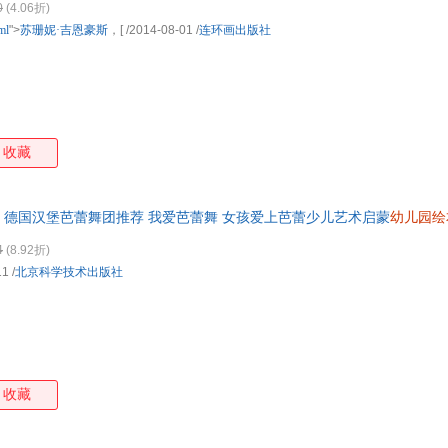
0
(4.06折)
ml
">
苏珊妮·吉恩豪斯
，[
/2014-08-01
/
连环画出版社
收藏
德国汉堡芭蕾舞团推荐 我爱芭蕾舞 女孩爱上芭蕾少儿艺术启蒙
幼儿园绘
4
(8.92折)
11
/
北京科学技术出版社
收藏