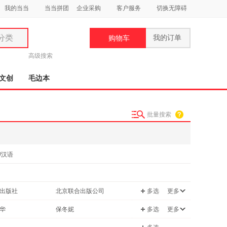
我的当当
当当拼团
企业采购
客户服务
切换无障碍
分类
我的订单
购物车
类
高级搜索
文创
毛边本
批量搜索
妆
品
/汉语
饰
鞋
用
出版社
北京联合出版公司
多选
更多
饰
甘肃少年儿童出版社
人民邮电出版社
华
保冬妮
多选
更多
教育出版社
北京时代华文书局
灵
谢茹