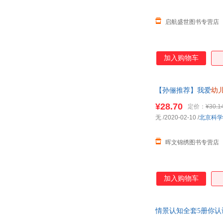
启航盛世图书专营店
加入购物车
【孙俪推荐】我爱
幼
4-7周岁入
¥28.70
定价：
¥30.1
无
/2020-02-10
/
北京科学
晖文锦绣图书专营店
加入购物车
情景认知全套5册你认
真实场景 细致入微