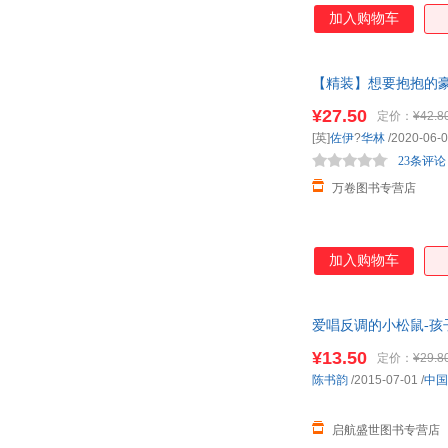
加入购物车
【精装】想要抱抱的豪
儿童暖心 万卷图书专
¥27.50
定价：
¥42.8
[英]
佐伊
?
华林
/2020-06-
23条评论
万卷图书专营店
加入购物车
爱唱反调的小松鼠-孩
儿园绘本
故事
¥13.50
定价：
¥29.8
陈书韵
/2015-07-01
/
中国
启航盛世图书专营店