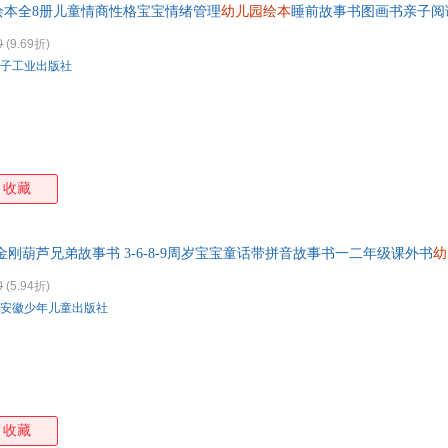
绘本全8册儿童情商性格宝宝情绪管理
幼儿园绘本
睡前故事书图画书亲子阅读早
0
(9.69折)
子工业出版社
收藏
金刚葫芦兄弟故事书 3-6-8-9周岁宝宝童话带拼音故事书一二年级课外书
幼
0
(5.94折)
安徽少年儿童出版社
收藏