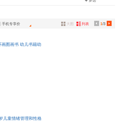
多选
工业出版社
文化发展出版社
具
精一
田村茂
品
四川少年儿童出版社
上海文化出版社
洋
裴贤珠
外
大学出版社
湖北美术出版社
千子
李玉珍
手机专享价
大图
列表
1
/3
品
出版社
汕头大学出版社
楠
谷秋实
旅游出版社
开明出版社
克
伯纳德·韦伯
讯
环画图画书 幼儿书籍幼
音
公
器
3岁儿童情绪管理和性格