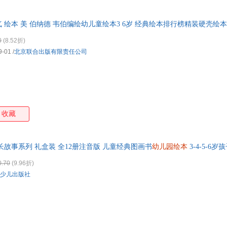
 绘本 美 伯纳德 韦伯编绘幼儿童绘本3 6岁 经典绘本排行榜精装硬壳绘
0
(8.52折)
9-01
/
北京联合出版有限责任公司
收藏
长故事系列 礼盒装 全12册注音版 儿童经典图画书
幼儿园绘本
3-4-5-6
 儿童品格培养 绘本
0.70
(9.96折)
少儿出版社