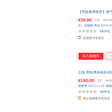
【邓超微博推荐】勇气
故事2岁
¥29.80
定价：
¥35.0
美］
伯纳德·韦伯
/2018-0
9条评论
优漫图书专营店
加入购物车
正版 青蛙弗洛格的成
金画笔奖 梅子涵推荐
¥150.00
定价：
¥15
谭菁菁
/2019-11-02
/
湖南
2条评论
晖文锦绣图书专营店