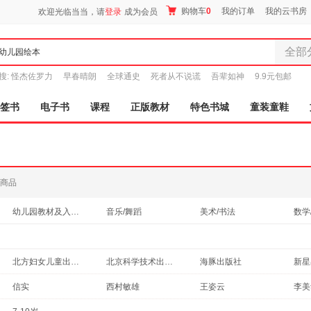
购物车
0
我的订单
我的云书房
欢迎光临当当，请
登录
成为会员
全部
全部分
搜:
怪杰佐罗力
早春晴朗
全球通史
死者从不说谎
吾辈如神
9.9元包邮
尾品汇
图书
签书
电子书
课程
正版教材
特色书城
童装童鞋
电子书
音像
影视
时尚美
商品
母婴用
玩具
幼儿园教材及入学准备
音乐/舞蹈
美术/书法
数学
孕婴服
童装童
家居日
北方妇女儿童出版社
北京科学技术出版社
海豚出版社
新星
家具装
长江少年儿童出版社
晨光出版社
湖南少年儿童出版社
信实
西村敏雄
王姿云
李美
服装
江苏文艺出版社
吉林美术出版社
黑龙江美术出版社
福建
大卫·香农
张艳
猿渡静子
鞋
殷健