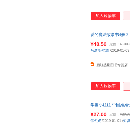
加入购物车
爱的魔法故事书4册 3
情绪管理
¥48.50
定价：
¥100.
马洛斯·范隆
/2019-01-03
启航盛世图书专营店
加入购物车
学当小姐姐 中国娃娃
与性格培
¥27.00
定价：
¥29.9
保冬妮
/2019-01-01
/
知识