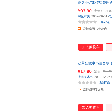
正版小灯泡情绪管理
5-6-7
¥93.90
定价：
¥97.0
深见村夫
/2007-06-01
/
电
1条评论
育博彦图书专营店
加入购物车
葫芦娃故事书注音版 
图书籍畅
¥17.80
定价：
¥30.0
上海美术电
/2019-12-06
/
5条评论
益博图书专营店
加入购物车