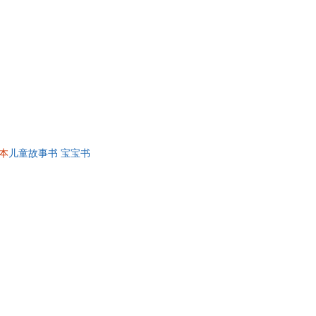
本
儿童故事书 宝宝书