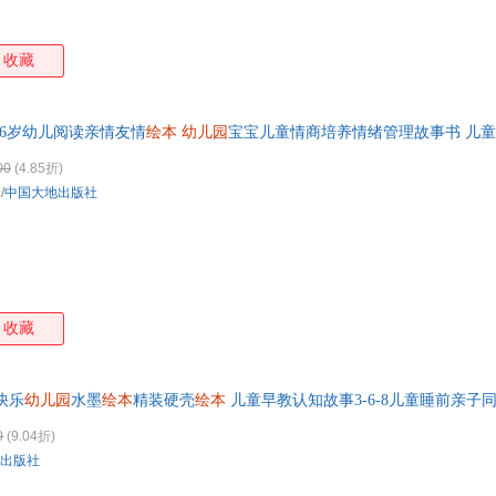
收藏
-6岁幼儿阅读亲情友情
绘本
幼儿园
宝宝儿童情商培养情绪管理故事书 儿童
00
(4.85折)
/
中国大地出版社
收藏
快乐
幼儿园
水墨
绘本
精装硬壳
绘本
儿童早教认知故事3-6-8儿童睡前亲子
0
(9.04折)
出版社