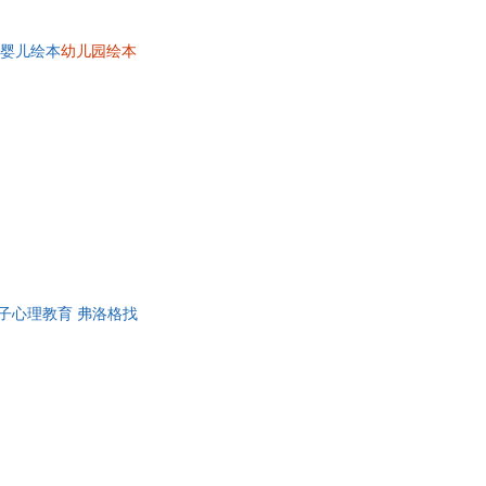
本婴儿绘本
幼儿园绘本
岁孩子心理教育 弗洛格找