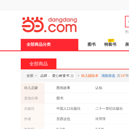
新
窗
口
打
开
无
障
热
碍
说
全部商品分类
图书
特装书
亲
明
页
面,
按
全部商品
Ctrl
加
波
全部
>
品牌：
爱心树童书
>
幼儿园绘本
清除筛选
共
147
件
浪
键
幼儿启蒙
图画故事
认知
打
开
其他分类
图书
导
盲
出版社
中国人口出版社
二十一世纪出版社
模
式
中国大地出版社
江苏凤凰少年儿童出版社
作者
宫西达也
许萍萍
中国大百科全书出版社
上海科学普及出版社
安野光雅
克利斯提昂·约里波瓦