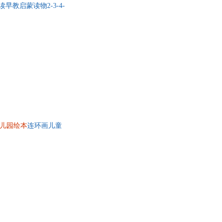
教启蒙读物2-3-4-
儿园绘本
连环画儿童