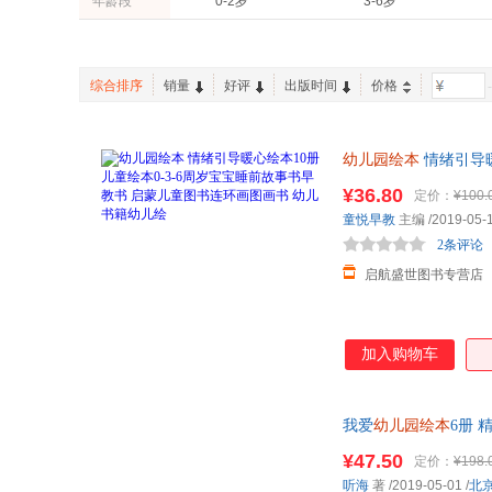
年龄段
0-2岁
3-6岁
北京教育出版社
地震出版社
谢尔·希尔弗斯坦
武鹿悦子
北京理工大学出版社
浙江少年儿童出版社
谭萌
深见春夫
西安出版社
青岛出版社
楠茂宣
末崎茂树
综合排序
销量
好评
出版时间
价格
-
哈尔滨工程大学出版社
哈尔滨出版社
李硕
康萍萍
北京日报出版社
北京燕山出版社
古田足日
龚勋
幼儿园绘本
情绪引导暖
文汇出版社
新蕾出版社
儿绘 幼儿园绘本 情绪
¥36.80
定价：
¥100.
童悦早教
主编
/2019-05-
2条评论
启航盛世图书专营店
加入购物车
我爱
幼儿园绘本
6册
培养图画书
¥47.50
定价：
¥198.
听海
著
/2019-05-01
/
北