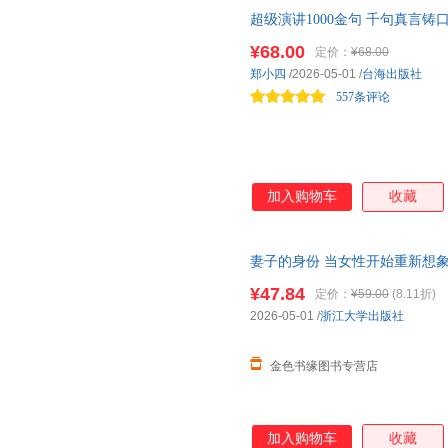
超级演讲1000金句 千句真言
量，成事有底气 练就演说硬实
¥68.00
定价：
¥68.00
金句脱口即赢
郑小四
/2026-05-01
/
台海出版社
557条评论
加入购物车
收藏
妻子的身份 当女性开始重新想
觉醒，让每一种选择都从容而
有
¥47.84
定价：
¥59.00
(8.11折)
2026-05-01
/
浙江大学出版社
金色书缘图书专营店
加入购物车
收藏