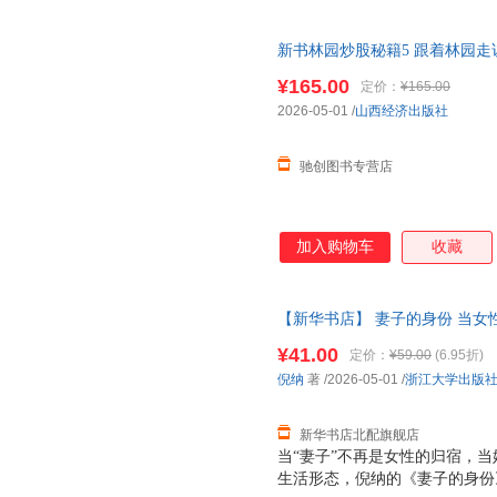
新书林园炒股秘籍5 跟着林园
秘诀 让你的每一次投资都
有底
¥165.00
定价：
¥165.00
2026-05-01
/
山西经济出版社
驰创图书专营店
加入购物车
收藏
【新华书店】 妻子的身份 当
看见女性婚恋觉醒，让每一种选
¥41.00
定价：
¥59.00
(6.95折)
多仓就近发货！团购优惠咨询在
倪纳
著
/2026-05-01
/
浙江大学出版
新华书店北配旗舰店
当“妻子”不再是女性的归宿，当
生活形态，倪纳的《妻子的身份