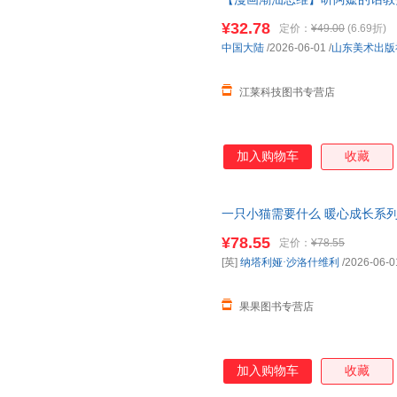
懂规划、会理财立身之本
有底气
¥32.78
定价：
¥49.00
(6.69折)
中国大陆
/2026-06-01
/
山东美术出版
江莱科技图书专营店
加入购物车
收藏
一只小猫需要什么 暖心成长系
最终成长为一个
有底气
有善意有
¥78.55
定价：
¥78.55
[英]
纳塔利娅·沙洛什维利
/2026-06-0
果果图书专营店
加入购物车
收藏