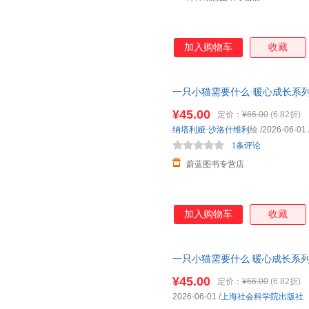
加入购物车
收藏
一只小猫需要什么·暖心成长系列
么？无条件的爱、认识自己独
有
¥45.00
定价：
¥66.00
(6.82折)
正规发票
纳塔利娅·沙洛什维利
绘
/2026-06-01
1条评论
蔚蓝图书专营店
加入购物车
收藏
一只小猫需要什么 暖心成长系列 
认识自己独
有
的价值做自己的勇
¥45.00
定价：
¥66.00
(6.82折)
2026-06-01
/
上海社会科学院出版社