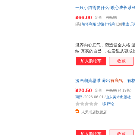
一只小猫需要什么·暖心成长系列
么？无条件的爱、认识自己独有
¥66.00
定价：
¥66.00
底气、有善意、有力量的人！
[英]
纳塔利娅·沙洛什维利
[加]
琳达·贝
滋养内心底气，塑造健全人格 温
纳 真实的自己 ，在爱里从容
好品格。 毛 茸茸 治愈 风 大
加入购物车
收藏
情创作，软糯毛绒质感画风治愈
色调，童趣与艺术质感兼具 ，在 
成长痛点，搭建完整社交体系 精
漫画潮汕思维:养出
有底气
、有格局
陪伴、人际边界、彼此尊重、包
书店
童社交成长指南。 吃透社交内
¥20.50
定价：
¥49.00
(4.19折)
会孩子读懂自身情绪、勇敢表达
雨泽
/2026-06-01
/
山东美术出版社
就、委屈内耗，从容自在
1条评论
人天书店旗舰店
加入购物车
收藏