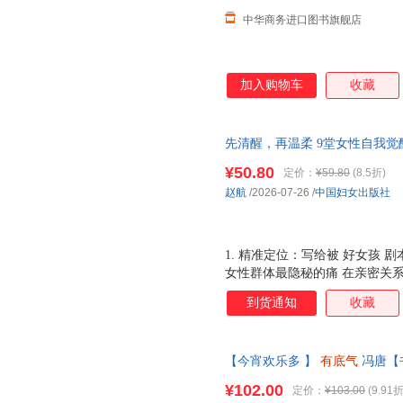
中华商务进口图书旗舰店
加入购物车
收藏
先清醒，再温柔 9堂女性自我觉
解困住女性的隐形枷锁 让你在爱
¥50.80
定价：
¥59.80
(8.5折)
密关系、人际边界、情绪自洽、
赵航
/2026-07-26
/
中国妇女出版社
长、独处美学、身体接纳 9堂女
局方案 拆解困住女性的隐形枷
1. 精准定位：写给被 好女孩 剧
女性群体最隐秘的痛 在亲密关
好学生、在家庭里当乖女儿，永
到货通知
收藏
不是泛泛的女性成长书，而是每一
题，覆盖女性成长全生命周期 
者模式、人际关系中的讨好型人
【今宵欢乐多 】
有底气
冯唐【
扯、情绪内耗与失控、不敢承认
生哲学之作 写给所有想要靠底
系、以及最终的自我接纳。从二
¥102.00
定价：
¥103.00
(9.91折
有。 3. 不说教，不给标准答案