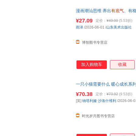
漫画潮汕思维:养出
有底气
、有格局
书店
¥27.09
定价：
¥49.00
(5.53折)
雨泽
/2026-06-01
/
山东美术出版社
博智图书专营店
加入购物车
收藏
一只小猫需要什么 暖心成长系
最终成长为一个
有底气
有善意有
¥70.38
定价：
¥73.92
(9.53折)
[英]
纳塔利娅·沙洛什维利
/2026-06-0
时光岁月图书专营店