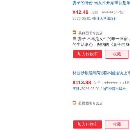
妻子的身份 当女性开始重新想象
当代女性的真实处境。书中既有
醒,让每一种选择都从容而
有底
念变得易懂可亲；也有对生活细
¥42.48
定价：
¥59.00
(7.2折)
何悄悄改变女性与婚姻的绑定，读
2026-05-01
/
浙江大学出版社
质’”“婚姻焦虑是觉醒的信号”
通透
英典图书专营店
当 妻子 不再是女性的唯一归宿
的生活形态，倪纳的《妻子的身
懂现代女性与婚姻的复杂联结。
加入购物车
收藏
视角观察婚姻制度的演变与女性
别认知，到现代社会中 迟婚、
不同期待，到婚姻中家务分工、
林园炒股秘籍5跟着林园走访上
代女性的真实处境。书中既有对
让你的每一次投资都
有底气
只做
得易懂可亲；也有对生活细节的
¥113.88
定价：
¥158.00
(7.21折
研秘诀 让你的每一次投资都有
悄改变女性与婚姻的绑定，读来倍
王洪
/2026-05-01
/
山西经济出版社
是觉醒的信号 让爱情回归本心
后，是对女性多
盈晨图书专营店
加入购物车
收藏