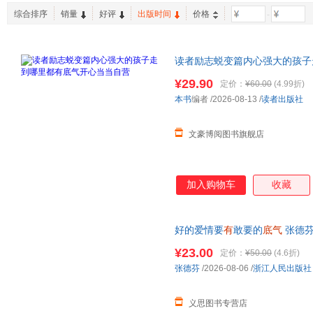
国际文化出版公司
新星出版社
刘同
李毓秀
乐子丫
综合排序
销量
好评
出版时间
价格
-
中国工人出版社
黄山书社
潘幸知
黄相怀
丛非从
北方文艺出版社
接力出版社
王珣
王鹏
唐娜·弗
读者励志蜕变篇内心强大的孩子
人民日报出版社
中国纺织出版社
米粒
林毅夫
梁晓声
店】 100%正版保证 闪电发货
中华工商联合出版社
¥29.90
国防工业出版社
化学工
定价：
¥60.00
(4.99折)
加藤惠美子
季羡林
赫尔曼·
联系客服
本书
编者
/2026-08-13
/
读者出版社
中国法治出版社
中国人民大学出版社
中国商
奥里森·马登
左岸
周小宽
中国致公出版社
作家出版社
小野
肖卫
肖楠
文豪博阅图书旗舰店
上海大学出版社
立信会计出版社
斯坦威
彭懿
摩西奶
百花洲文艺出版社
吉林文史出版社
吉林出
梁实秋
李媛媛
李清浅
黑龙江科学技术出版社
河南人民出版社
贵州大
加入购物车
收藏
陈果
艾米丽·马丁
埃克哈特
广东经济出版社
中共中央党校出版社
中医古
北京十月文艺出版社
华龄出版社
商务印
好的爱情要
有
敢要的
底气
张德芬
西南交通大学出版社
贵州人民出版社
辽宁人
自我成长两性婚姻恋书籍万茜说
¥23.00
定价：
¥50.00
(4.6折)
张德芬
/2026-08-06
/
浙江人民出版社
义思图书专营店