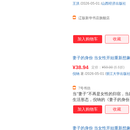
王洪
/2026-05-01
/
山西经济出版社
辽版新华书店旗舰店
加入购物车
收藏
妻子的身份 当女性开始重新想
觉醒，让每一种选择都从容而
有
¥38.94
定价：
¥59.00
(6.6折)
开始重新想象婚姻（解构婚姻与
倪纳
著
/2026-05-01
/
浙江大学出版
择都从容而有底气） 浙江大学出版
7号书坊
当“妻子”不再是女性的归宿，当
生活形态，倪纳的《妻子的身份
现代女性与婚姻的复杂联结。作
加入购物车
收藏
角观察婚姻制度的演变与女性的
别认知，到现代社会中“迟婚、
的不同期待，到婚姻中家务分工
妻子的身份 当女性开始重新想
当代女性的真实处境。书中既有