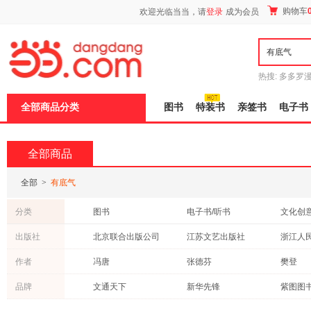
新
购物车
欢迎光临当当，请
登录
成为会员
窗
口
打
开
无
障
热搜:
多多罗
碍
传说
十日终
说
全部商品分类
图书
特装书
亲签书
电子书
明
页
面,
按
全部商品
Ctrl
加
波
全部
>
有底气
浪
键
分类
图书
电子书/听书
文化创
打
开
出版社
北京联合出版公司
江苏文艺出版社
浙江人
导
盲
群言出版社
东方出版社
北京日
作者
冯唐
张德芬
樊登
模
式
北京出版社
现代出版社
台海出
王学斌
卢璐
林清玄
品牌
文通天下
新华先锋
紫图图
湖南文艺出版社
北京时代华文书局
人民文
辜鸿铭
杨立新
周兴嗣
中信童书