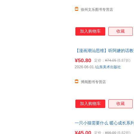
徐州文乐图书专营店
加入购物车
收藏
【漫画潮汕思维】听阿嬷的话教
懂规划、会理财立身之本
有底气
¥50.80
定价：
¥74.05
(6.87折)
2026-06-01
/
山东美术出版社
博阅图书专营店
加入购物车
收藏
一只小猫需要什么 暖心成长系
终成长为一个
有底气
有善意有力
¥45.00
定价：
¥66.00
(6.82折)