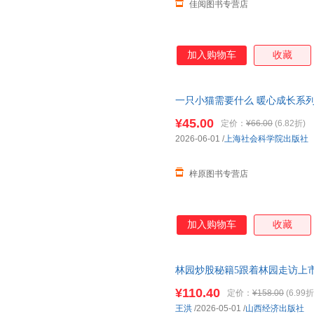
佳阅图书专营店
加入购物车
收藏
一只小猫需要什么 暖心成长系列 
认识自己独
有
的价值做自己的勇
¥45.00
定价：
¥66.00
(6.82折)
2026-06-01
/
上海社会科学院出版社
梓原图书专营店
加入购物车
收藏
林园炒股秘籍5跟着林园走访上
让你的每一次投资都
有底气
只做
¥110.40
定价：
¥158.00
(6.99折
王洪
/2026-05-01
/
山西经济出版社