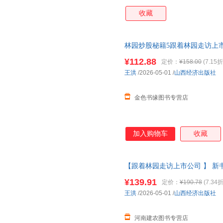
收藏
林园炒股秘籍5跟着林园走访上
让你的每一次投资都
有底气
只做
¥112.88
定价：
¥158.00
(7.15折
王洪
/2026-05-01
/
山西经济出版社
金色书缘图书专营店
加入购物车
收藏
【跟着林园走访上市公司 】 新
融投资正版书掌握林园的调研秘
¥139.91
定价：
¥190.78
(7.34折
王洪
/2026-05-01
/
山西经济出版社
河南建农图书专营店