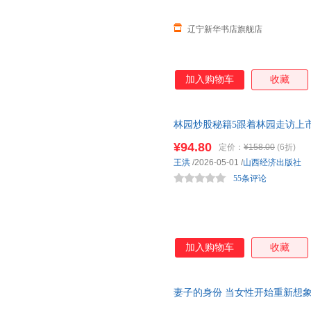
辽宁新华书店旗舰店
加入购物车
收藏
林园炒股秘籍5跟着林园走访上
让你的每一次投资都
有底气
只做
¥94.80
定价：
¥158.00
(6折)
研秘诀 让你的每一次投资都有
王洪
/2026-05-01
/
山西经济出版社
55条评论
加入购物车
收藏
妻子的身份 当女性开始重新想
觉醒，让每一种选择都从容而
有