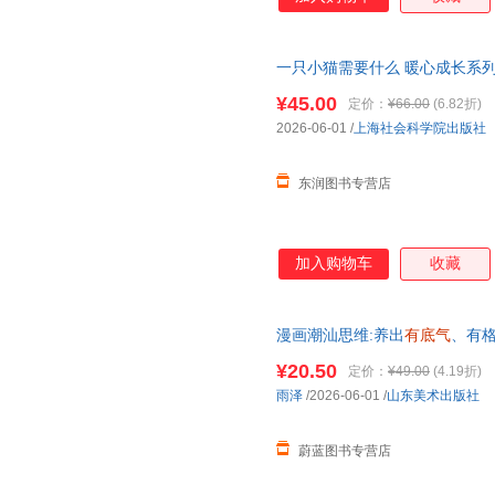
一只小猫需要什么 暖心成长系列 
认识自己独
有
的价值做自己的勇
¥45.00
定价：
¥66.00
(6.82折)
2026-06-01
/
上海社会科学院出版社
东润图书专营店
加入购物车
收藏
漫画潮汕思维:养出
有底气
、有格
版 团购优惠 正规发票
¥20.50
定价：
¥49.00
(4.19折)
雨泽
/2026-06-01
/
山东美术出版社
蔚蓝图书专营店