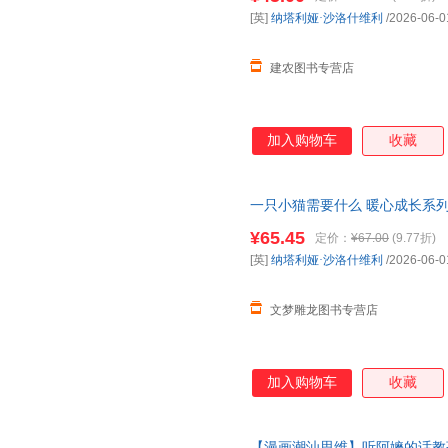
[英]
纳塔利娅·沙洛什维利
/2026-06-0
建农图书专营店
加入购物车
收藏
一只小猫需要什么 暖心成长系
最终成长为一个
有底气
有善意有
¥65.45
定价：
¥67.00
(9.77折)
者慎拍
[英]
纳塔利娅·沙洛什维利
/2026-06-0
文梦雕龙图书专营店
加入购物车
收藏
【漫画潮汕思维】听阿嬷的话教