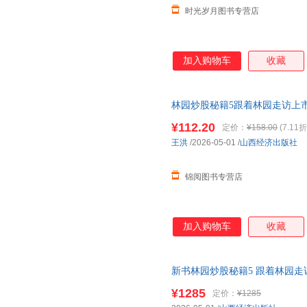
时光岁月图书专营店
加入购物车
收藏
林园炒股秘籍5跟着林园走访上
让你的每一次投资都
有底气
只做
¥112.20
定价：
¥158.00
(7.11折
王洪
/2026-05-01
/
山西经济出版社
锦阅图书专营店
加入购物车
收藏
新书林园炒股秘籍5 跟着林园
秘诀 让你的每一次投资都
有底
¥1285
定价：
¥1285