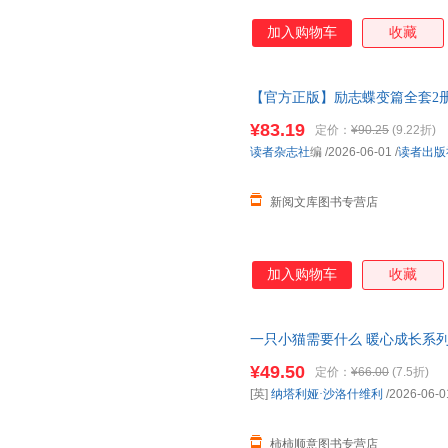
加入购物车
收藏
【官方正版】励志蝶变篇全套2
你的人生下限 小学生初中版青
¥83.19
定价：
¥90.25
(9.22折)
读者杂志社
编
/2026-06-01
/
读者出版
新阅文库图书专营店
加入购物车
收藏
一只小猫需要什么 暖心成长系
终成长为一个
有底气
有善意有力
¥49.50
定价：
¥66.00
(7.5折)
[英]
纳塔利娅·沙洛什维利
/2026-06-0
柿柿顺意图书专营店