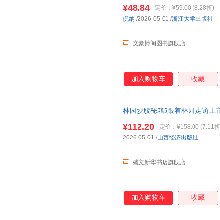
觉醒，让每一种选择都从容而
有
¥48.84
定价：
¥59.00
(8.28折)
择，《妻子的身份》拆解婚姻制
倪纳
/2026-05-01
/
浙江大学出版社
探讨可能，让爱情归本心、婚姻
文豪博阅图书旗舰店
加入购物车
收藏
林园炒股秘籍5跟着林园走访上
让你的每一次投资都
有底气
只做
¥112.20
定价：
¥158.00
(7.11折
2026-05-01
/
山西经济出版社
盛文新华书店旗舰店
加入购物车
收藏