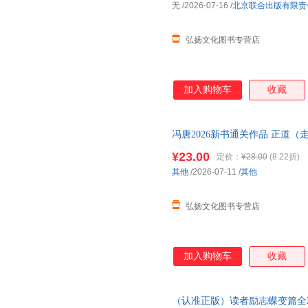
无
/2026-07-16
/
北京联合出版有限责
，而是每一章都配有症状自查清
弘扬文化图书专营店
加入购物车
收藏
冯唐2026新书通关作品 正道
者破局 胜者心法:资治通鉴成事
¥23.00
定价：
¥28.00
(8.22折)
其他
/2026-07-11
/
其他
弘扬文化图书专营店
加入购物车
收藏
（认准正版）读者励志蝶变篇全2