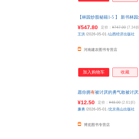
【林园炒股秘籍1-5 】 新书林
正版书掌握林园的调研秘诀 让
¥547.80
定价：
¥747.00
(7.34折
王洪
/2026-05-01
/
山西经济出版社
河南建农图书专营店
加入购物车
收藏
愿你拥
有
被讨厌的勇气敢被讨厌
带
底气
帮助孩子建立健康的心理
¥12.50
定价：
¥48.00
(2.61折)
廉勇
/2026-05-01
/
北京燕山出版社
博览图书专营店