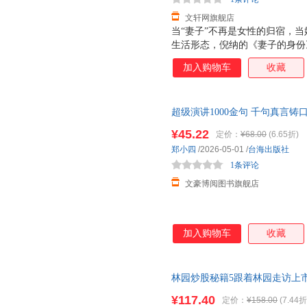
文轩网旗舰店
当“妻子”不再是女性的归宿，当
生活形态，倪纳的《妻子的身份
现代女性与婚姻的复杂联结。作
加入购物车
收藏
角观察婚姻制度的演变与女性的
别认知，到现代社会中“迟婚、
的不同期待，到婚姻中家务分工
超级演讲1000金句 千句真言
当代女性的真实处境。书中既有
量，成事有底气 练就演说硬实
念变得易懂可亲；也有对生活细
¥45.22
定价：
¥68.00
(6.65折)
金句脱口即赢
何悄悄改变女性与婚姻的绑定，读
郑小四
/2026-05-01
/
台海出版社
质’”“婚姻焦虑是觉醒的信号”
1条评论
通透
文豪博阅图书旗舰店
加入购物车
收藏
林园炒股秘籍5跟着林园走访上
让你的每一次投资都
有底气
只做
¥117.40
定价：
¥158.00
(7.44折
货 正规发票