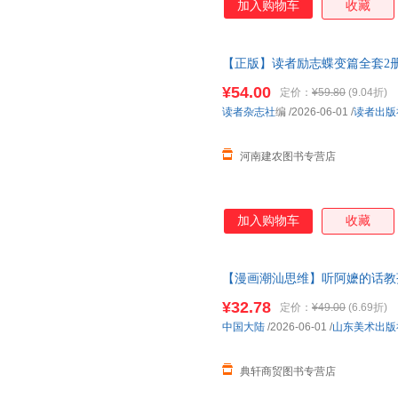
加入购物车
收藏
【正版】读者励志蝶变篇全套2
你的人生下限 初中版青少年正
¥54.00
定价：
¥59.80
(9.04折)
读者杂志社
编
/2026-06-01
/
读者出版
河南建农图书专营店
加入购物车
收藏
【漫画潮汕思维】听阿嬷的话教
懂规划、会理财立身之本
有底气
¥32.78
定价：
¥49.00
(6.69折)
中国大陆
/2026-06-01
/
山东美术出版
典轩商贸图书专营店