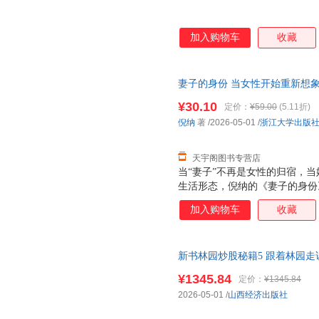
加入购物车
收藏
妻子的身份 当女性开始重新想
觉醒，让每一种选择都从容而
有
¥30.10
定价：
¥59.00
(5.11折)
就近发货，85%城市次日达，
倪纳
著
/2026-05-01
/
浙江大学出版
天宇阁图书专营店
当“妻子”不再是女性的归宿，当
生活形态，倪纳的《妻子的身份
现代女性与婚姻的复杂联结。作
加入购物车
收藏
角观察婚姻制度的演变与女性的
别认知，到现代社会中“迟婚、
的不同期待，到婚姻中家务分工
新书林园炒股秘籍5 跟着林园
当代女性的真实处境。书中既有
秘诀 让你的每一次投资都
有底
念变得易懂可亲；也有对生活细
¥1345.84
定价：
¥1345.84
何悄悄改变女性与婚姻的绑定，读
2026-05-01
/
山西经济出版社
质’”“婚姻焦虑是觉醒的信号”
通透