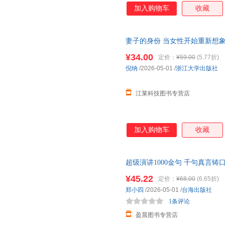
现代女性与婚姻的复杂联结。作
加入购物车
收藏
角观察婚姻制度的演变与女性的
别认知，到现代社会中“迟婚、
的不同期待，到婚姻中家务分工
妻子的身份 当女性开始重新想
觉醒，让每一种选择都从容而
有
¥34.00
定价：
¥59.00
(5.77折)
倪纳
/2026-05-01
/
浙江大学出版社
江莱科技图书专营店
加入购物车
收藏
超级演讲1000金句 千句真言
量，成事有底气 练就演说硬实
¥45.22
定价：
¥68.00
(6.65折)
金句脱口即赢
郑小四
/2026-05-01
/
台海出版社
1条评论
盈晨图书专营店