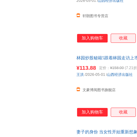
2026-05-01
/
山西经济出版社
轩朗图书专营店
加入购物车
收藏
林园炒股秘籍5跟着林园走访上
让你的每一次投资都
有底气
只做
¥113.88
定价：
¥158.00
(7.21折
研秘诀 让你的每一次投资都有
王洪
/2026-05-01
/
山西经济出版社
文豪博阅图书旗舰店
加入购物车
收藏
妻子的身份 当女性开始重新想