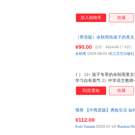
加入购物车
收藏
（寄语版）余秋雨给孩子的美文
（3本） 1）12+孩子专享的
¥90.00
定价：
¥114.00
(7.9折)
的语文学习自有底气 2）中学
余秋雨
/2026-08-01
/
长江文艺出版社
1 ） 12+ 孩子专享的余秋雨
学习自有底气 2）中学语文教师
叙、议、抒三种表达方式完美结
到货通知
收藏
巧、阅读能力一站式配齐
预售 【中商原版】勇敢生活 如
More Confide 1月中旬到货
¥112.00
Kobi
Yamada
/2026-07-28
/
Random Ho