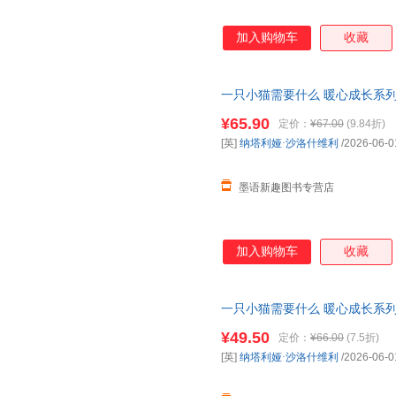
加入购物车
收藏
一只小猫需要什么 暖心成长系
最终成长为一个
有底气
有善意有
¥65.90
定价：
¥67.00
(9.84折)
者慎拍
[英]
纳塔利娅·沙洛什维利
/2026-06-0
墨语新趣图书专营店
加入购物车
收藏
一只小猫需要什么 暖心成长系
最终成长为一个
有底气
有善意有
¥49.50
定价：
¥66.00
(7.5折)
[英]
纳塔利娅·沙洛什维利
/2026-06-0