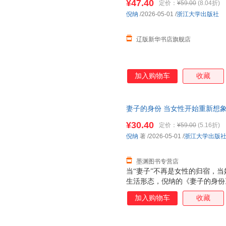
¥47.40
定价：
¥59.00
(8.04折)
倪纳
/2026-05-01
/
浙江大学出版社
辽版新华书店旗舰店
加入购物车
收藏
妻子的身份 当女性开始重新想
觉醒，让每一种选择都从容而
有
¥30.40
定价：
¥59.00
(5.16折)
货，85%城市次日达，团购优
倪纳
著
/2026-05-01
/
浙江大学出版
墨渊图书专营店
当“妻子”不再是女性的归宿，当
生活形态，倪纳的《妻子的身份
现代女性与婚姻的复杂联结。作
加入购物车
收藏
角观察婚姻制度的演变与女性的
别认知，到现代社会中“迟婚、
的不同期待，到婚姻中家务分工