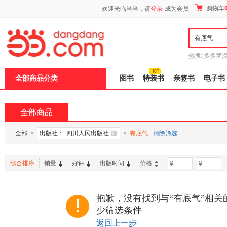
新
购物车
欢迎光临当当，请
登录
成为会员
窗
口
打
开
无
障
热搜:
多多罗
碍
传说
十日终
说
全部商品分类
图书
特装书
亲签书
电子书
明
页
面,
按
全部商品
Ctrl
加
波
全部
>
出版社：
四川人民出版社
>
有底气
清除筛选
浪
键
打
综合排序
销量
好评
出版时间
价格
-
开
导
盲
模
抱歉，没有找到与“有底气”相关
式
少筛选条件
返回上一步