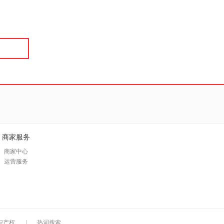
具
品
外
品
讯
音
公
器
商家服务
商家中心
运营服务
识产权
|
热词搜索