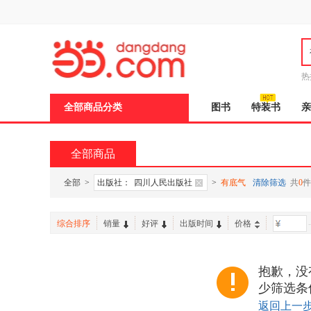
新
窗
口
打
开
无
障
热
碍
邮
说
全部商品分类
图书
特装书
亲
明
页
面,
按
全部商品
Ctrl
加
波
全部
>
出版社：
四川人民出版社
>
有底气
清除筛选
共
0
件
浪
键
打
综合排序
销量
好评
出版时间
价格
-
开
导
盲
模
抱歉，没
式
少筛选条
返回上一