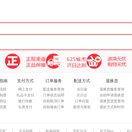
箱包皮
手表饰
运动户
汽车用
食品
手机通
数码影
电脑办
大家电
家用电
指南
支付方式
订单服务
配送方式
退换货
流程
网上支付
配送服务查询
当日递
退换货服务查询
制度
礼品卡支付
订单状态说明
次日达
自助申请退换货
协议
银行转账
自助取消订单
订单自提
退换货进度查询
优惠
礼券支付
自助修改订单
验货与签收
退款方式和时间
联盟
|
当当招商
|
机构销售
|
手机当当
|
官方Blog
|
知