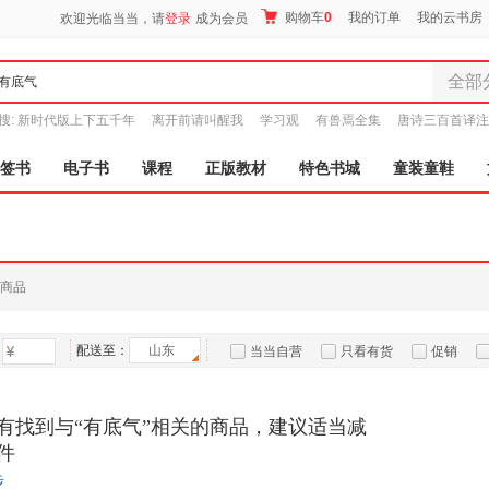
购物车
0
我的订单
我的云书房
欢迎光临当当，请
登录
成为会员
全部
全部分
搜:
新时代版上下五千年
离开前请叫醒我
学习观
有兽焉全集
唐诗三百首译注
尾品汇
图书
签书
电子书
课程
正版教材
特色书城
童装童鞋
电子书
音像
影视
时尚美
商品
母婴用
玩具
配送至：
山东
孕婴服
当当自营
只看有货
促销
童装童
特卖
预售
入驻商家
家居日
有找到与“有底气”相关的商品，建议适当减
家具装
件
服装
步
鞋