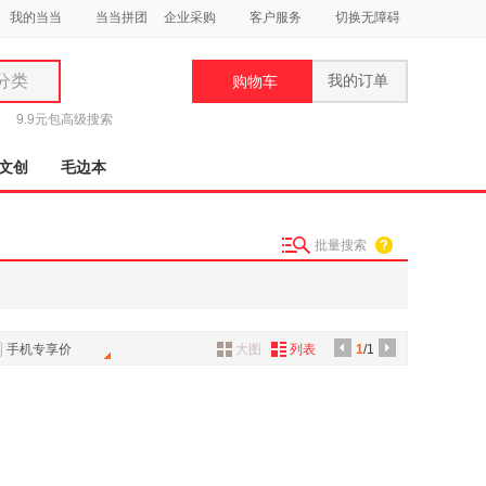
我的当当
当当拼团
企业采购
客户服务
切换无障碍
分类
我的订单
购物车
类
9.9元包
高级搜索
文创
毛边本
批量搜索
妆
品
饰
手机专享价
大图
列表
1
/1
鞋
用
饰