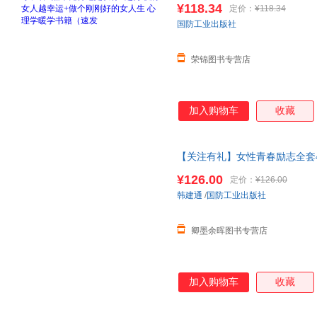
¥118.34
定价：
¥118.34
放心下单，本店所有商品均可开
国防工业出版社
荣锦图书专营店
加入购物车
收藏
【关注有礼】女性青春励志全套4
+越勇敢的女人越幸运+做个刚刚
¥126.00
定价：
¥126.00
韩建通
/
国防工业出版社
卿墨余晖图书专营店
加入购物车
收藏