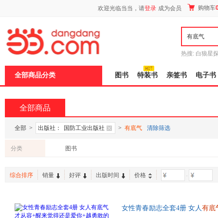
新
购物车
欢迎光临当当，请
登录
成为会员
窗
口
打
开
无
障
热搜:
白狼星
碍
师3
重建秦
说
全部商品分类
图书
特装书
亲签书
电子书
明
页
面,
按
全部商品
Ctrl
加
波
全部
>
出版社：
国防工业出版社
>
有底气
清除筛选
浪
键
分类
图书
打
开
导
综合排序
销量
好评
出版时间
价格
-
盲
模
式
女性青春励志全套4册 女人
有底
越幸运+做个刚刚好的女人生 心