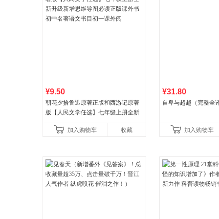
¥9.50
¥31.80
朝花夕拾鲁迅原著正版和西游记原著
自卑与超越（完整全
版【人民文学任选】七年级上册全新
升级新增思维导图必读正版课外书初
加入购物车
收藏
加入购物车
中名著语文书目初一课外阅