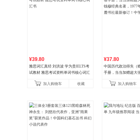
¥39.80
¥37.80
雅思词汇真经 刘洪波 学为贵IELTS考
中国历代政治得失（
试教材 雅思考试资料单词书核心词汇
手册，当当加赠超大
书
穆经典名著，1977
加入购物车
收藏
加入购物车
书社最新修订！中学