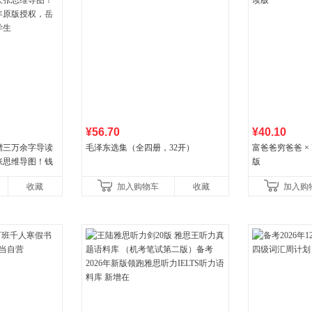
¥56.70
¥40.10
赠三万余字导读
毛泽东选集（全四册，32开）
富爸爸穷爸爸 × D
张思维导图！钱
版
年原版授权，岳麓
收藏
加入购物车
收藏
加入购
生