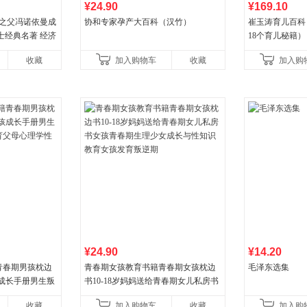
¥24.90
¥169.10
论之父冯诺依曼成
协和专家孕产大百科（汉竹）
崔玉涛育儿百科
士经典名著 经济
18个育儿秘籍）
诡计策略书籍
收藏
加入购物车
收藏
加入购
¥24.90
¥14.20
青春期男孩枕边
青春期女孩教育书籍青春期女孩枕边
毛泽东选集
孩成长手册男生叛
书10-18岁妈妈送给青春期女儿私房书
父母心理学性教
女孩青春期生理少女成长与性知识教
收藏
加入购物车
收藏
加入购