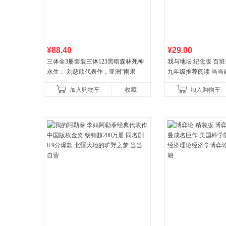
¥88.40
¥29.00
三体全3册套装三体123黑暗森林死神
我与地坛 纪念版 百
永生： 刘慈欣代表作，亚洲“雨果
九年级推荐阅读 当当
奖”获奖作品！中国科幻基石丛书 科幻
加入购物车
收藏
加入购物车
小说代表作