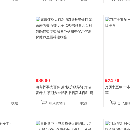
育女孩发育叛逆期
¥88.00
¥24.70
海蒂怀孕大百科 第5版升级修订 海蒂
万历十五年 一
麦考夫 孕期大全胎教书籍育儿百科 妈
荐
妈育婴母婴喂养怀孕胎教孕产孕期保
收藏
加入购物车
收藏
加入购
健养生百科读物当