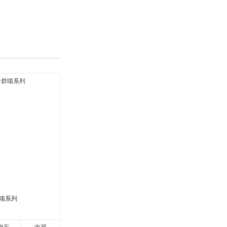
具
品
外
品
讯
音
公
器
喵系列