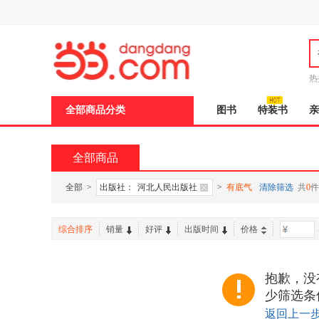
新
窗
口
打
开
无
障
热
碍
说
全部商品分类
图书
特装书
亲
明
页
面,
按
全部商品
Ctrl
加
波
全部
>
出版社：
河北人民出版社
>
有底气
清除筛选
共
0
件
浪
键
打
综合排序
销量
好评
出版时间
价格
-
开
导
盲
模
抱歉，没
式
少筛选条
返回上一