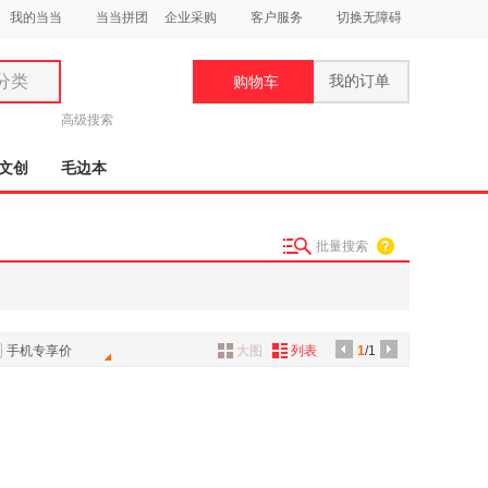
我的当当
当当拼团
企业采购
客户服务
切换无障碍
分类
我的订单
购物车
类
高级搜索
文创
毛边本
批量搜索
妆
品
饰
手机专享价
大图
列表
1
/1
鞋
用
饰