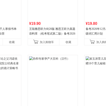
¥19.90
¥19.80
班千人寒假书单
王陆雅思听力剑20版 雅思王听力真题
备考2026年1
自营
语料库 （机考笔试第二版）备考2026
级词汇周计划
年新版领跑雅思听力IELTS听力语料库
收藏
加入购物车
收藏
加入购
新增在