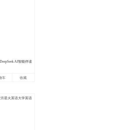
eepSeek AI智能伴读
物车
收藏