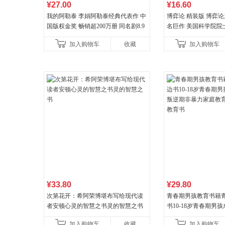
¥27.00
¥16.60
我的阿勒泰 李娟阿勒泰经典代表作 中
博弈论 精装版 博弈
国版权金奖 畅销超200万册 同名剧8.9
名巨作 美国科学院院
分爆款 北疆大地的旷野之梦 当当自营
理论经济学博弈论的
加入购物车
收藏
加入购物车
¥33.80
¥29.80
次第花开：希阿荣博堪布写给现代读
青春期男孩教育书籍
者安顿心灵的智慧之书灵的智慧之书
书10-18岁青春期男
逆期非暴力家庭教育
加入购物车
收藏
加入购物车