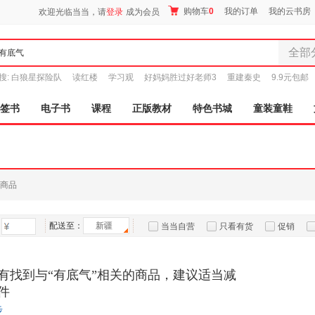
购物车
0
我的订单
我的云书房
欢迎光临当当，请
登录
成为会员
全部
全部分
搜:
白狼星探险队
读红楼
学习观
好妈妈胜过好老师3
重建秦史
9.9元包邮
尾品汇
图书
签书
电子书
课程
正版教材
特色书城
童装童鞋
电子书
音像
影视
时尚美
商品
母婴用
玩具
配送至：
新疆
孕婴服
当当自营
只看有货
促销
童装童
特卖
预售
入驻商家
家居日
有找到与“有底气”相关的商品，建议适当减
家具装
件
服装
步
鞋