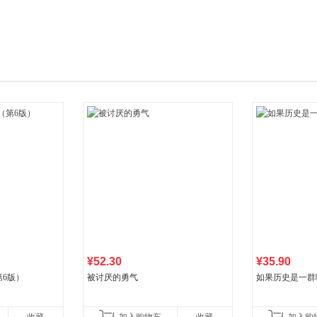
箱包皮
手表饰
运动户
汽车用
食品
手机通
数码影
电脑办
大家电
家用电
¥52.30
¥35.90
6版）
被讨厌的勇气
如果历史是一群