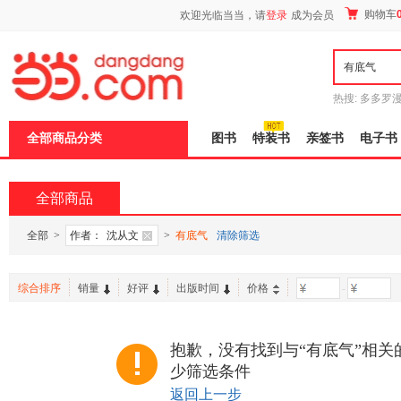
新
购物车
欢迎光临当当，请
登录
成为会员
窗
口
打
开
无
障
热搜:
多多罗
碍
传说
十日终
说
全部商品分类
图书
特装书
亲签书
电子书
明
页
面,
按
全部商品
Ctrl
加
波
全部
>
作者：
沈从文
>
有底气
清除筛选
浪
键
打
综合排序
销量
好评
出版时间
价格
-
开
导
盲
模
抱歉，没有找到与“有底气”相关
式
少筛选条件
返回上一步