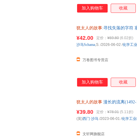
新月沃土的文明与冲突…… ＊塞
加入购物车
收藏
奖、W.H.史密斯文学奖、全
比亚大学历史学、艺术史教授西门
述一部历经百劫的史诗——在压
犹太人的故事
:寻找失落的字符
众多国内名家学者诚意推荐： 
领域里程碑式著作 犹太艺术史犹
犹太教与跨宗教研究中心主任 
¥42.00
定价：
¥69.80
(6.02折)
版！电子发票！幼儿童书培养亲
学格来泽犹太文化研究所所长 
沙马Schama
,S.
/2026-06-02
/
化学工
校长 ＊版权热销全球20多个国
万卷图书专营店
加入购物车
收藏
犹太人的故事
漫长的流离(1492
就近发货，85%城市次日达，
¥39.80
定价：
¥78.01
(5.11折)
(英)
西门·沙马
/2023-06-01
/
化学工业
文轩网旗舰店