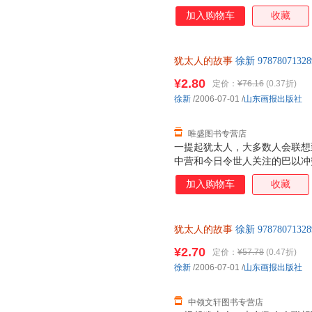
加入购物车
收藏
犹太人的故事
徐新 9787807
后，支持7天无理由退换】
¥2.80
定价：
¥76.16
(0.37折)
徐新
/2006-07-01
/
山东画报出版社
唯盛图书专营店
一提起犹太人，大多数人会联想
中营和今日令世人关注的巴以冲
彩?为什么犹太人会遭到希特勒
加入购物车
收藏
在以色列地建国?恐怕许多人不
事，试图给出这些问题的答案。
有独特文化个性的民族。犹太人
犹太人的故事
徐新 9787807
太人存在的基础。在数千年受迫
后，支持7天无理由退换】
文化的坚持，犹太民族才得以延
¥2.70
定价：
¥57.78
(0.47折)
流散的历史，既有主动的迁徙，
徐新
/2006-07-01
/
山东画报出版社
族、旧约《圣经》、创造了各方
西方文明产生了巨大影
中领文轩图书专营店