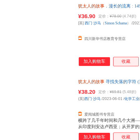
述一部历经百劫的史诗——在压
犹太人的故事
．漫长的流离 : 1
众多国内名家学者诚意推荐： 
仓就近发货，85%城市次日达
犹太教与跨宗教研究中心主任 
¥36.90
定价：
¥78.00
(4.74折)
学格来泽犹太文化研究所所长 
[英]
西门·沙马
（
Simon
Schama
）
/202
校长 ＊版权热销全球20多个国
四川新华书店教育专营店
加入购物车
收藏
犹太人的故事
寻找失落的字符 (
出版社 新华书店正版，多仓就
¥38.20
定价：
¥69.81
(5.48折)
客服！
(英)
西门·沙马
/2023-06-01
/
化学工业
爱阅城图书专营店
横跨了几千年时间和几个大洲—
从印度到安达卢西亚；从开罗的
新月沃土的文明与冲突…… ＊塞
加入购物车
收藏
奖、W.H.史密斯文学奖、全