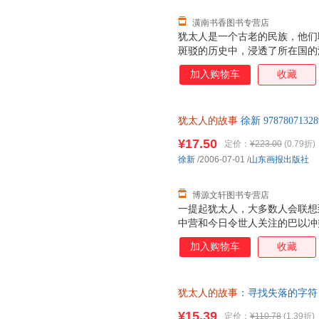
潢南书香图书专营店
犹太人是一个古老的民族，他们
斑驳的历史中，浸透了所在国的
西门·沙马勋爵历经40年实地
加入购物车
收藏
事：寻找失落的字符（公元前10
程碑式的著作。原著甫一出版即
对非小说类图书设立的地位高的
犹太人的故事
徐新 9787807
节结合，试图寻找历史的痕迹，
后，支持7天无理由退换】
事》的动机，沙玛先生直言是为
¥17.50
定价：
¥223.00
(0.79折)
事将你带到从未想象的地方：南
徐新
/2006-07-01
/
山东画报出版社
荧光闪烁的墙壁，罗马犹太墓地
街头燃烧，中世纪伦敦街头
博源文轩图书专营店
一提起犹太人，大多数人会联想
中营和今日令世人关注的巴以冲
彩?为什么犹太人会遭到希特勒
加入购物车
收藏
在以色列地建国?恐怕许多人不
事，试图给出这些问题的答案。
有独特文化个性的民族。犹太人
犹太人的故事
：寻找失落的字符 [
太人存在的基础。在数千年受迫
武、黄梦初 译 978712226
文化的坚持，犹太民族才得以延
¥15.39
定价：
¥110.78
(1.39折)