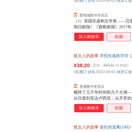
(英)
西门·沙马
/2023-06-01
/
化学工业
爱阅城图书专营店
（1）英国非虚构文学奖——贝
期日邮报》《观察家报》2017
协会奖得主、英国重量级历史学
加入购物车
收藏
（3）犹太课题研究领域里程碑
位学者诚意推荐！（4）中文版
动相关研究也颇具启发意义。（
犹太人的故事
寻找失落的字符 (
教授亲自领队翻译，并做了两次
正版，多仓就近发货，85%城
上，更增添艺术性。
¥38.20
定价：
¥69.81
(5.48折)
(英)
西门·沙马
/2023-06-01
/
化学工业
墨渊图书专营店
横跨了几千年时间和几个大洲—
从印度到安达卢西亚；从开罗的
新月沃土的文明与冲突…… ＊塞
加入购物车
收藏
奖、W.H.史密斯文学奖、全
比亚大学历史学、艺术史教授西门
述一部历经百劫的史诗——在压
犹太人的故事
漫长的流离(1492
众多国内名家学者诚意推荐： 