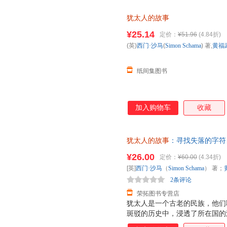
犹太人的故事
¥25.14
定价：
¥51.96
(4.84折)
(英)
西门·沙马
(
Simon
Schama
) 著,
黄福
纸间集图书
加入购物车
收藏
犹太人的故事
：寻找失落的字符（
马（Simon Schama） 著
¥26.00
定价：
¥60.00
(4.34折)
套，电子发票！
[英]
西门·沙马
（
Simon
Schama
） 著；
2条评论
荣拓图书专营店
犹太人是一个古老的民族，他们
斑驳的历史中，浸透了所在国的
西门·沙马勋爵历经40年实地