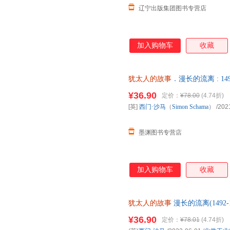
辽宁出版集团图书专营店
加入购物车
收藏
犹太人的故事
．漫长的流离 : 1492
黄福武，黄梦初 译 新华书店正
¥36.90
定价：
¥78.00
(4.74折)
惠咨询在线客服！
[英]
西门·沙马
（
Simon
Schama
）
/202
墨渊图书专营店
加入购物车
收藏
犹太人的故事
漫长的流离(1492-
学工业出版社 新华书店正版，
¥36.90
定价：
¥78.01
(4.74折)
询在线客服！