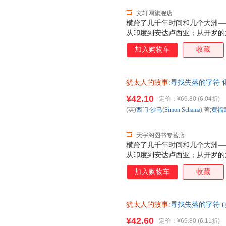
文轩网旗舰店
横跨了几千年时间和几个大洲—
从印度到安达卢西亚；从开罗的
新月沃土的文明与冲突…… ＊塞
加入购物车
收藏
奖、W.H.史密斯文学奖、全
比亚大学历史学、艺术史教授西门
述一部历经百劫的史诗——在压
犹太人的故事
:寻找失落的字符
众多国内名家学者诚意推荐： 
货，85%城市次日达，团购优
犹太教与跨宗教研究中心主任 
¥42.10
定价：
¥69.80
(6.04折)
学格来泽犹太文化研究所所长 
(英)
西门·沙马
(
Simon
Schama
) 著;
黄福
校长 ＊版权热销全球20多个国
天宇阁图书专营店
横跨了几千年时间和几个大洲—
从印度到安达卢西亚；从开罗的
新月沃土的文明与冲突…… ＊塞
加入购物车
收藏
奖、W.H.史密斯文学奖、全
比亚大学历史学、艺术史教授西门
述一部历经百劫的史诗——在压
犹太人的故事
:寻找失落的字符 (英
众多国内名家学者诚意推荐： 
初 译 著 化学工业出版社 新
犹太教与跨宗教研究中心主任 
¥42.60
定价：
¥69.80
(6.11折)
团购优惠咨询在线客服！
学格来泽犹太文化研究所所长 