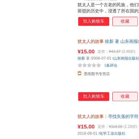
犹太人是一个古老的民族，他们
斑驳的历史中，浸透了所在国的
西门·沙马勋爵历经40年实地
加入购物车
收藏
事：寻找失落的字符（公元前10
程碑式的著作。原著甫一出版即
对非小说类图书设立的地位高的
犹太人的故事
徐新 著 山东画
节结合，试图寻找历史的痕迹，
物流便捷，下单秒杀，欢迎选购
事》的动机，沙玛先生直言是为
¥15.00
定价：
¥43.37
(3.46折)
事将你带到从未想象的地方：南
徐新
著
/2006-07-01
/
山东画报出版
荧光闪烁的墙壁，罗马犹太墓地
1条评论
街头燃烧，中世纪伦敦街头
墨雨图书专营店
加入购物车
收藏
犹太人的故事
：寻找失落的字符 [
武、黄梦初 译 978712226
¥15.00
定价：
¥118.00
(1.28折)
2016-08-01
/
化学工业出版社