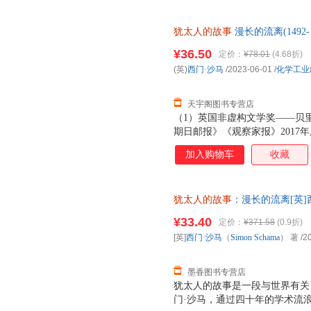
犹太人的故事
漫长的流离(1492
就近发货，85%城市次日达，
¥36.50
定价：
¥78.01
(4.68折)
(英)
西门·沙马
/2023-06-01
/
化学工业
天宇阁图书专营店
（1）英国非虚构文学奖——贝
期日邮报》《观察家报》2017
协会奖得主、英国重量级历史学
加入购物车
收藏
（3）犹太课题研究领域里程碑
位学者诚意推荐！（4）中文版
动相关研究也颇具启发意义。（
犹太人的故事
：漫长的流离[英]西
教授亲自领队翻译，并做了两次
社9787122383327 正版
上，更增添艺术性。
¥33.40
定价：
¥371.58
(0.9折)
[英]
西门·沙马
（
Simon
Schama
） 著
/2
墨香图书专营店
犹太人的故事是一段与世界有关
门·沙马，通过四十年的学术流