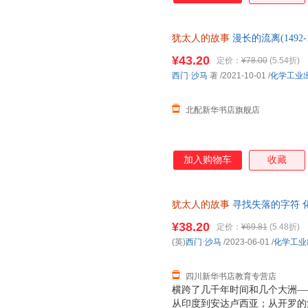
比亚大学历史学、艺术史教授西门
述一部历经百劫的史诗——在压
犹太人的故事
漫长的流离(1492
众多国内名家学者诚意推荐： 
书店正版书籍】 正版全新书籍 
犹太教与跨宗教研究中心主任 
¥43.20
定价：
¥78.00
(5.54折)
惠
学格来泽犹太文化研究所所长 
西门·沙马
著
/2021-10-01
/
化学工业
校长 ＊版权热销全球20多个国
北配新华书店旗舰店
加入购物车
收藏
犹太人的故事
寻找失落的字符 
货，85%城市次日达，团购优
¥38.20
定价：
¥69.81
(5.48折)
(英)
西门·沙马
/2023-06-01
/
化学工业
四川新华书店教育专营店
横跨了几千年时间和几个大洲—
从印度到安达卢西亚；从开罗的