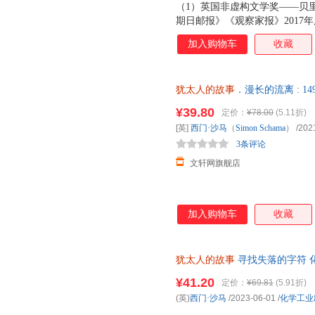
（1）英国非虚构文学奖——贝
期日邮报》《观察家报》2017
协会奖得主、英国重量级历史学
加入购物车
收藏
（3）犹太课题研究领域里程碑
位学者诚意推荐！（4）中文版
动相关研究也颇具启发意义。（
犹太人的故事
．漫长的流离 : 1
教授亲自领队翻译，并做了两次
仓就近发货，85%城市次日达
上，更增添艺术性。
¥39.80
定价：
¥78.00
(5.11折)
[英]
西门·沙马
（
Simon
Schama
）
/202
3条评论
文轩网旗舰店
加入购物车
收藏
犹太人的故事
寻找失落的字符 
货，85%城市次日达，团购优
¥41.20
定价：
¥69.81
(5.91折)
(英)
西门·沙马
/2023-06-01
/
化学工业