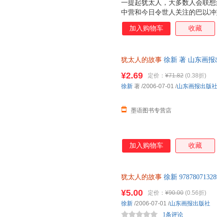
一提起犹太人，大多数人会联想
中营和今日令世人关注的巴以冲
彩?为什么犹太人会遭到希特勒
加入购物车
收藏
在以色列地建国?恐怕许多人不
事，试图给出这些问题的答案。
有独特文化个性的民族。犹太人
犹太人的故事
徐新 著 山东画
太人存在的基础。在数千年受迫
此书为单本而非一套，电子发票
文化的坚持，犹太民族才得以延
¥2.69
定价：
¥71.82
(0.38折)
流散的历史，既有主动的迁徙，
徐新
著
/2006-07-01
/
山东画报出版
族、旧约《圣经》、创造了各方
西方文明产生了巨大影
墨语图书专营店
加入购物车
收藏
犹太人的故事
徐新 9787807
书，保证质量，此书为单本而非
¥5.00
定价：
¥90.00
(0.56折)
徐新
/2006-07-01
/
山东画报出版社
1条评论