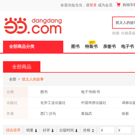
新
购物车
欢迎光临当当，请
登录
成为会员
窗
口
打
开
无
障
热搜:
白狼星
碍
师3
重建秦
说
全部商品分类
图书
特装书
亲签书
电子书
明
页
面,
按
全部商品
Ctrl
加
波
全部
>
犹太人的故事
浪
键
分类
图书
电子书/听书
打
开
出版社
化学工业出版社
中国华侨出版社
译林出
导
盲
社会科学文献出版社
山东画报出版社
作者
西门·沙马
黄福武
徐新
模
式
中国商业出版社
山东人民出版社
清华大
汉娜·阿伦特
杨扬
盖尔芬
线装书局
生活 读书 新知三联书店
人民文
综合排序
销量
好评
出版时间
价格
-
张新国
吴晓雷
马洛芙