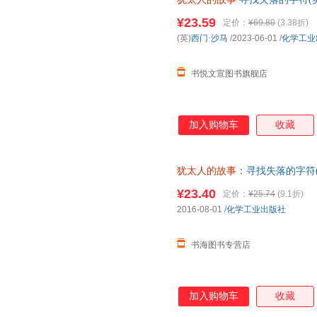
微瑕,自有库房,消毒发货,品质保
¥23.59
定价：
¥69.80
(3.38折)
(英)
西门·沙马
/2023-06-01
/
化学工业
书悦文宣图书旗舰店
加入购物车
收藏
犹太人的故事
：寻找失落的字符(公
85-99成新，以实拍图为准发货
¥23.40
定价：
¥25.74
(9.1折)
2016-08-01
/
化学工业出版社
书海图书专营店
加入购物车
收藏