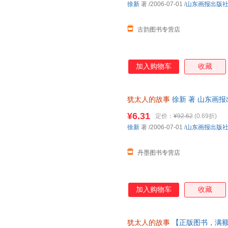
徐新
著
/2006-07-01
/
山东画报出版
族、旧约《圣经》、创造了各方
西方文明产生了巨大影
古韵图书专营店
加入购物车
收藏
犹太人的故事
徐新 著 山东画报出版社
¥6.31
定价：
¥92.62
(0.69折)
徐新
著
/2006-07-01
/
山东画报出版
丹墨图书专营店
加入购物车
收藏
犹太人的故事
【正版图书，满