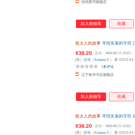
创优图书旗舰店
加入购物车
收藏
犹太人的故事
寻找失落的字符 [英
9787122262691
¥38.20
定价：
¥69.80
(5.48折)
[英］
沙马
（
Schama
,S.） 著
/2023-01
1条评论
辽宁新华书店旗舰店
加入购物车
收藏
犹太人的故事
寻找失落的字符 
发票 多仓就近发货
¥38.20
定价：
¥69.80
(5.48折)
[英］
沙马
（
Schama
,S.） 著
/2023-01