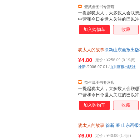
壹贰叁图书专营店
一提起犹太人，大多数人会联想
中营和今日令世人关注的巴以冲
彩?为什么犹太人会遭到希特勒
加入购物车
收藏
在以色列地建国?恐怕许多人不
事，试图给出这些问题的答案。
有独特文化个性的民族。犹太人
犹太人的故事
徐新山东画报出版社9
太人存在的基础。在数千年受迫
书为单本而非一套，电子发票！
文化的坚持，犹太民族才得以延
¥4.80
定价：
¥258.09
(0.19折)
流散的历史，既有主动的迁徙，
徐新
/2006-07-01
/
山东画报出版社
族、旧约《圣经》、创造了各方
西方文明产生了巨大影
益生源图书专营店
一提起犹太人，大多数人会联想
中营和今日令世人关注的巴以冲
彩?为什么犹太人会遭到希特勒
加入购物车
收藏
在以色列地建国?恐怕许多人不
事，试图给出这些问题的答案。
有独特文化个性的民族。犹太人
犹太人的故事
徐新 著 山东画
太人存在的基础。在数千年受迫
便捷，下单秒杀，欢迎选购！
文化的坚持，犹太民族才得以延
¥6.00
定价：
¥43.00
(1.4折)
流散的历史，既有主动的迁徙，