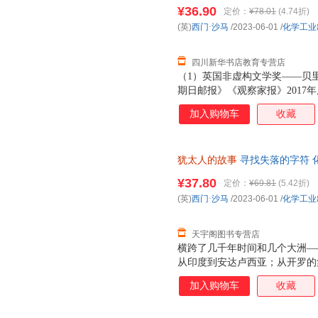
就近发货，85%城市次日达，
犹太教与跨宗教研究中心主任 
¥36.90
定价：
¥78.01
(4.74折)
学格来泽犹太文化研究所所长 
(英)
西门·沙马
/2023-06-01
/
化学工业
校长 ＊版权热销全球20多个国
四川新华书店教育专营店
（1）英国非虚构文学奖——贝
期日邮报》《观察家报》2017
协会奖得主、英国重量级历史学
加入购物车
收藏
（3）犹太课题研究领域里程碑
位学者诚意推荐！（4）中文版
动相关研究也颇具启发意义。（
犹太人的故事
寻找失落的字符 
教授亲自领队翻译，并做了两次
货，85%城市次日达，团购优
上，更增添艺术性。
¥37.80
定价：
¥69.81
(5.42折)
(英)
西门·沙马
/2023-06-01
/
化学工业
天宇阁图书专营店
横跨了几千年时间和几个大洲—
从印度到安达卢西亚；从开罗的
新月沃土的文明与冲突…… ＊塞
加入购物车
收藏
奖、W.H.史密斯文学奖、全
比亚大学历史学、艺术史教授西门