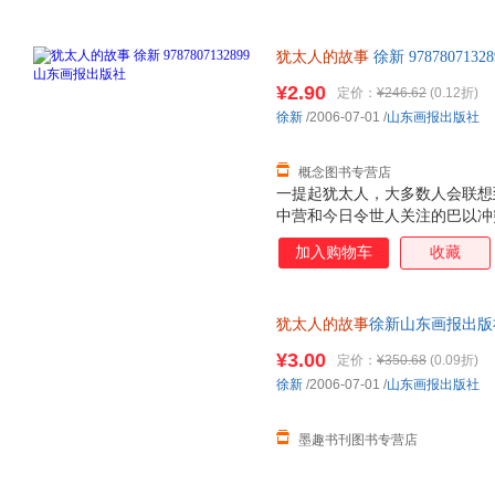
二十一世纪出版社
汕头大学出版社
花城出
杨光
肖莎娜
思履
商务印书馆
世界图书出版公司
拿破仑·希尔
刘勇军
汲红
犹太人的故事
徐新 9787807
湖南美术出版社
广东人民出版社
人民武
后，支持7天无理由退换】
¥2.90
定价：
¥246.62
(0.12折)
华东师范大学出版社
北京工艺美术出版社
三环出
徐新
/2006-07-01
/
山东画报出版社
浙江科学技术出版社
海豚出版社
现代出
中国市场出版社
中国财富出版社
中国致
概念图书专营店
北京大学出版社
北京理工大学出版社
成都地
一提起犹太人，大多数人会联想
中营和今日令世人关注的巴以冲
上海远东出版社
辽海出版社
江西美
彩?为什么犹太人会遭到希特勒
加入购物车
收藏
中华工商联合出版社
光明日报出版社
南海出
在以色列地建国?恐怕许多人不
事，试图给出这些问题的答案。
沈阳出版社
浙江文艺出版社
有独特文化个性的民族。犹太人
犹太人的故事
徐新山东画报出版社9
太人存在的基础。在数千年受迫
书为单本而非一套，电子发票！
文化的坚持，犹太民族才得以延
¥3.00
定价：
¥350.68
(0.09折)
流散的历史，既有主动的迁徙，
徐新
/2006-07-01
/
山东画报出版社
族、旧约《圣经》、创造了各方
西方文明产生了巨大影
墨趣书刊图书专营店