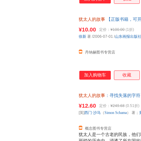
犹太人的故事
【正版书籍，可
¥10.00
定价：
¥100.00
(1折)
徐新
著
/2006-07-01
/
山东画报出版
丹纳赫图书专营店
加入购物车
收藏
犹太人的故事
：寻找失落的字符 [
武、黄梦初 译 化学工业出版社
¥12.60
定价：
¥249.68
(0.51折)
换】
[英]
西门·沙马
（
Simon
Schama
） 著；
概念图书专营店
犹太人是一个古老的民族，他们
斑驳的历史中，浸透了所在国的