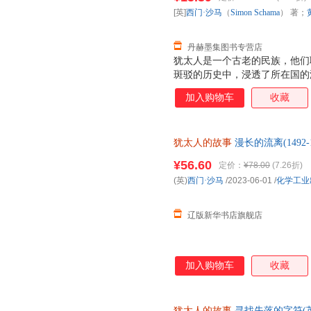
流散的历史，既有主动的迁徙，
[英]
西门·沙马
（
Simon
Schama
） 著；
族、旧约《圣经》、创造了各方
西方文明产生了巨大影
丹赫墨集图书专营店
犹太人是一个古老的民族，他们
斑驳的历史中，浸透了所在国的
西门·沙马勋爵历经40年实地
加入购物车
收藏
事：寻找失落的字符（公元前10
程碑式的著作。原著甫一出版即
对非小说类图书设立的地位高的
犹太人的故事
漫长的流离(1492-17
节结合，试图寻找历史的痕迹，
业出版社 正版全新书籍 多仓发
事》的动机，沙玛先生直言是为
¥56.60
定价：
¥78.00
(7.26折)
事将你带到从未想象的地方：南
(英)
西门·沙马
/2023-06-01
/
化学工业
荧光闪烁的墙壁，罗马犹太墓地
街头燃烧，中世纪伦敦街头
辽版新华书店旗舰店
加入购物车
收藏
犹太人的故事
寻找失落的字符(英