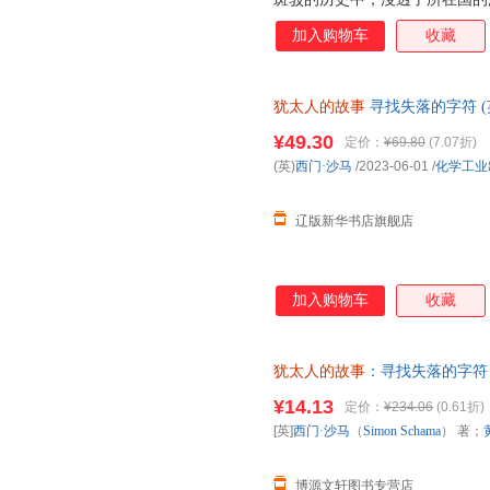
西门·沙马勋爵历经40年实地
加入购物车
收藏
事：寻找失落的字符（公元前10
程碑式的著作。原著甫一出版即
对非小说类图书设立的地位高的
犹太人的故事
寻找失落的字符 (英)
节结合，试图寻找历史的痕迹，
社 正版全新书籍 多仓发货 正规
事》的动机，沙玛先生直言是为
¥49.30
定价：
¥69.80
(7.07折)
事将你带到从未想象的地方：南
(英)
西门·沙马
/2023-06-01
/
化学工业
荧光闪烁的墙壁，罗马犹太墓地
街头燃烧，中世纪伦敦街头
辽版新华书店旗舰店
加入购物车
收藏
犹太人的故事
：寻找失落的字符 [
武、黄梦初 译 978712226
¥14.13
定价：
¥234.06
(0.61折)
[英]
西门·沙马
（
Simon
Schama
） 著；
博源文轩图书专营店