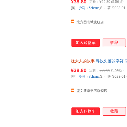
¥38.80
定价：
¥69.80
(5.56折)
85%城市次日送达！
[英］
沙马
（
Schama
,S.） 著
/2023-01
北方图书城旗舰店
加入购物车
收藏
犹太人的故事
寻找失落的字符 [英
【新华书店正版图书】 正规电子
¥38.80
定价：
¥69.80
(5.56折)
[英］
沙马
（
Schama
,S.） 著
/2023-01
盛文新华书店旗舰店
加入购物车
收藏