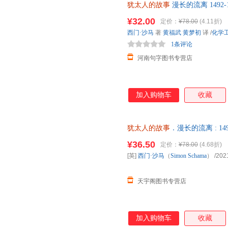
犹太人的故事
漫长的流离 1492
著作 犹太人历史发展故事 数世
¥32.00
定价：
¥78.00
(4.11折)
让您购物无忧
西门·沙马
著
黄福武
黄梦初
译
/
化学
1条评论
河南句字图书专营店
加入购物车
收藏
犹太人的故事
．漫长的流离 : 1
仓就近发货，85%城市次日达
¥36.50
定价：
¥78.00
(4.68折)
[英]
西门·沙马
（
Simon
Schama
）
/202
天宇阁图书专营店
加入购物车
收藏