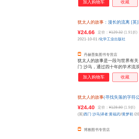
加入购物车
收藏
事：寻找失落的字符（公元前10
程碑式的著作。原著甫一出版即
对非小说类图书设立的地位高的
犹太人的故事
：漫长的流离 [英]西
节结合，试图寻找历史的痕迹，
票，优质售后，支持7天无理由
事》的动机，沙玛先生直言是为
¥24.66
定价：
¥129.32
(1.91折)
事将你带到从未想象的地方：南
2021-10-01
/
化学工业出版社
荧光闪烁的墙壁，罗马犹太墓地
街头燃烧，中世纪伦敦街头
丹赫墨集图书专营店
犹太人的故事是一段与世界有关
门·沙马，通过四十年的学术流
开了一幅横跨多个大陆和数个世
加入购物车
收藏
事”系列著作的第二部，时间跨度为
太人的故事：寻找失落的字符（公
叙述了犹太人在欧洲、亚洲20
犹太人的故事
(寻找失落的字符公元
历史。 公元70年，随着第二圣
版图书，达额减，电子发票】
流散”时期，他们作为难民大部
¥24.40
定价：
¥128.80
(1.9折)
失土去国、背井离乡，犹太人不
(英)
西门·沙马|译者
:
黄福武
//
黄梦初
/2
漫漫流亡路上的一代代犹太人开
跋涉在逃亡路上还
博雅图书专营店