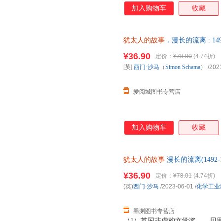
开了一幅横跨多个大陆和数个世
加入购物车
收藏
事”系列著作的第二部，时间跨度为
太人的故事：寻找失落的字符（公
叙述了犹太人在欧洲、亚洲20
犹太人的故事
．漫长的流离 : 1492
历史。 公元70年，随着第二圣
黄福武，黄梦初 译 新华书店正
流散”时期，他们作为难民大部
¥36.90
定价：
¥78.00
(4.74折)
惠咨询在线客服！
失土去国、背井离乡，犹太人不
[英]
西门·沙马
（
Simon
Schama
）
/202
漫漫流亡路上的一代代犹太人开
跋涉在逃亡路上还
爱阅城图书专营店
加入购物车
收藏
犹太人的故事
漫长的流离(1492-
华书店正版，多仓就近发货，8
¥36.90
定价：
¥78.01
(4.74折)
(英)
西门·沙马
/2023-06-01
/
化学工业
墨渊图书专营店
（1）英国非虚构文学奖——贝