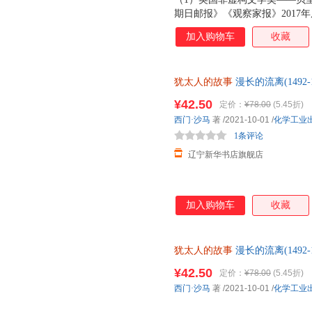
期日邮报》《观察家报》2017
协会奖得主、英国重量级历史学
加入购物车
收藏
（3）犹太课题研究领域里程碑
位学者诚意推荐！（4）中文版
动相关研究也颇具启发意义。（
犹太人的故事
漫长的流离(1492-
教授亲自领队翻译，并做了两次
9787122383327 【新华书店正
上，更增添艺术性。
¥42.50
定价：
¥78.00
(5.45折)
西门·沙马
著
/2021-10-01
/
化学工业
1条评论
辽宁新华书店旗舰店
加入购物车
收藏
犹太人的故事
漫长的流离(1492
¥42.50
定价：
¥78.00
(5.45折)
西门·沙马
著
/2021-10-01
/
化学工业