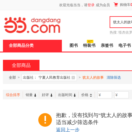
新
购物车
欢迎光临当当，请
登录
成为会员
窗
口
打
开
无
障
热搜:
怪杰佐
碍
谎
吾辈如神
说
全部商品分类
图书
特装书
亲签书
电子书
明
页
面,
按
全部商品
Ctrl
加
波
全部
>
出版社：
宁夏人民教育出版社
>
犹太人的故事
清除筛选
浪
键
打
综合排序
销量
好评
出版时间
价格
-
开
导
盲
模
抱歉，没有找到与“犹太人的故事
式
适当减少筛选条件
返回上一步