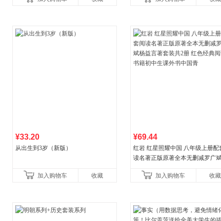
教辅资料
¥33.20
¥69.44
从出生到3岁（新版）
红岩 红星照耀中国 八年级上册配
读名著正版原著全本无删减罗广
益言著套装共2册 红色经典阅读书
加入购物车
收藏
加入购物车
收藏
初中生课外书中国青