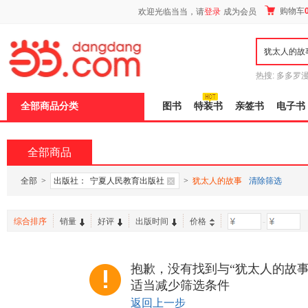
新
购物车
欢迎光临当当，请
登录
成为会员
窗
口
打
开
无
障
热搜:
多多罗
碍
传说
十日终
说
全部商品分类
图书
特装书
亲签书
电子书
明
页
面,
按
全部商品
Ctrl
加
波
全部
>
出版社：
宁夏人民教育出版社
>
犹太人的故事
清除筛选
浪
键
打
综合排序
销量
好评
出版时间
价格
-
开
导
盲
模
抱歉，没有找到与“犹太人的故事
式
适当减少筛选条件
返回上一步