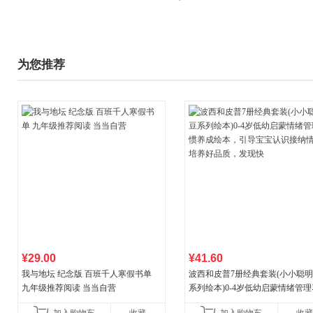
为您推荐
¥29.00
¥41.60
我与地坛 纪念版 百班千人寒假书单
波西和皮普7册经典套装(小小聪
九年级推荐阅读 当当自营
系列绘本)0-4岁低幼启蒙情绪管
养成绘本，引导宝宝认识接纳情