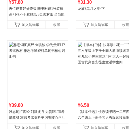
¥57.80
¥31.30
再忙也要好好吃饭 随书附赠1张装裱
龙族3黑月之潮·下
画+1张不干胶贴纸 3页素材纸 当当限
量专享
加入购物车
收藏
加入购物车
收藏
¥39.80
¥6.50
雅思词汇真经 刘洪波 学为贵IELTS考
【版本任选】快乐读书吧一二三
试教材 雅思考试资料单词书核心词汇
六年级上下册全套人教版读读童
书
儿歌小鲤鱼跳龙门和大人一起读
加入购物车
收藏
加入购物车
收藏