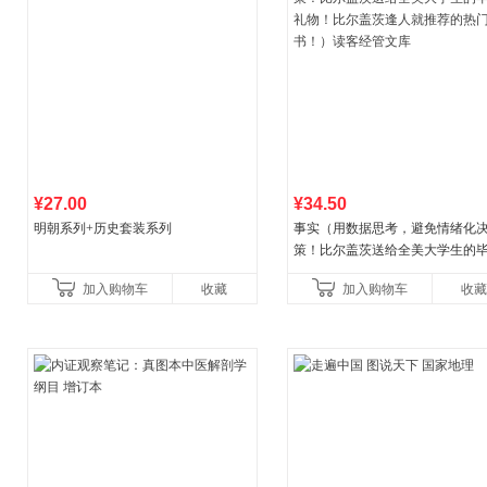
¥27.00
¥34.50
明朝系列+历史套装系列
事实（用数据思考，避免情绪化
策！比尔盖茨送给全美大学生的
礼物！比尔盖茨逢人就推荐的热
加入购物车
收藏
加入购物车
收藏
书！）读客经管文库