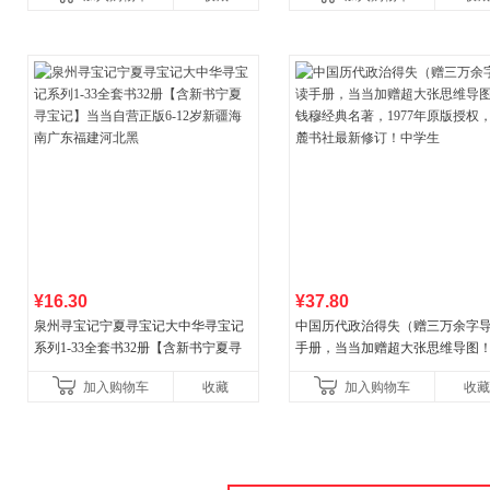
古代寓言安徒生童话学生阅
¥16.30
¥37.80
泉州寻宝记宁夏寻宝记大中华寻宝记
中国历代政治得失（赠三万余字
系列1-33全套书32册【含新书宁夏寻
手册，当当加赠超大张思维导图
宝记】当当自营正版6-12岁新疆海南
穆经典名著，1977年原版授权，
加入购物车
收藏
加入购物车
收藏
广东福建河北黑
书社最新修订！中学生