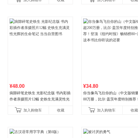
加入购物车
收藏
加入购物车
收藏
养好品质，发现快
¥48.00
¥34.80
病隙碎笔史铁生 光影纪念版 书内彩插
你当像鸟飞往你的山（中文版销量
作者亲摄照片12幅 史铁生充满灵性光
00万册，比尔·盖茨年度特别推荐
辉的生命笔记 当当自营图书
顶《纽约时报》畅销榜80+周，这
加入购物车
收藏
加入购物车
收藏
比你听说的还要