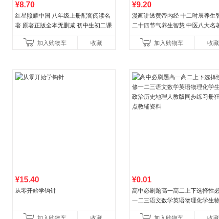
¥8.70
¥9.20
红星照耀中国 八年级上册配套阅读名
漫画讲透黄帝内经 十二时辰养生
著 原著正版全本无删减 初中生初二课
二十四节气养生智慧 中医八大名
外阅读
一养生图解 皇帝内经漫画版原版
加入购物车
收藏
加入购物车
收藏
¥15.40
¥0.01
从零开始学钩针
高中必刷题高一高二上下选择性
一二三语文数学英语物理化学生
治历史地理人教版同步练习册狂k
加入购物车
收藏
加入购物车
收藏