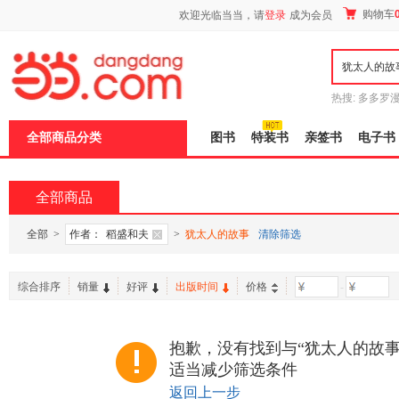
新
购物车
欢迎光临当当，请
登录
成为会员
窗
口
打
开
无
障
热搜:
多多罗
碍
传说
十日终
说
全部商品分类
图书
特装书
亲签书
电子书
明
页
面,
按
全部商品
Ctrl
加
波
全部
>
作者：
稻盛和夫
>
犹太人的故事
清除筛选
浪
键
打
综合排序
销量
好评
出版时间
价格
-
开
导
盲
模
抱歉，没有找到与“犹太人的故事
式
适当减少筛选条件
返回上一步