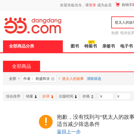
新
购物车
欢迎光临当当，请
登录
成为会员
窗
口
打
开
无
障
热搜:
怪杰佐
碍
谎
吾辈如神
说
全部商品分类
图书
特装书
亲签书
电子书
明
页
面,
按
全部商品
Ctrl
加
波
全部
>
作者：
稻盛和夫
>
犹太人的故事
清除筛选
浪
键
打
综合排序
销量
好评
出版时间
价格
-
开
导
盲
模
抱歉，没有找到与“犹太人的故事
式
适当减少筛选条件
返回上一步