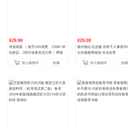
¥29.90
¥29.00
河清海晏 （ 知乎24W高赞、15000+评
我与地坛 纪念版 百班千人寒假书
论热议、200万读者含泪力荐！ 周海
九年级推荐阅读 当当自营
晏，你去守护世间的海晏河清，我来
加入购物车
收藏
加入购物车
收藏
守护你！