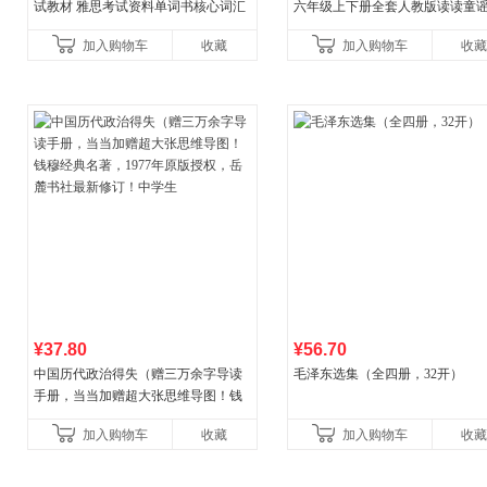
试教材 雅思考试资料单词书核心词汇
六年级上下册全套人教版读读童
书
儿歌小鲤鱼跳龙门和大人一起读
加入购物车
收藏
加入购物车
收藏
古代寓言安徒生童话学生阅
¥37.80
¥56.70
中国历代政治得失（赠三万余字导读
毛泽东选集（全四册，32开）
手册，当当加赠超大张思维导图！钱
穆经典名著，1977年原版授权，岳麓
加入购物车
收藏
加入购物车
收藏
书社最新修订！中学生