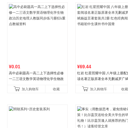
¥0.01
¥69.44
高中必刷题高一高二上下选择性必修
红岩 红星照耀中国 八年级上册配
一二三语文数学英语物理化学生物政
读名著正版原著全本无删减罗广
治历史地理人教版同步练习册狂k重点
益言著套装共2册 红色经典阅读书
加入购物车
收藏
加入购物车
收藏
教辅资料
初中生课外书中国青