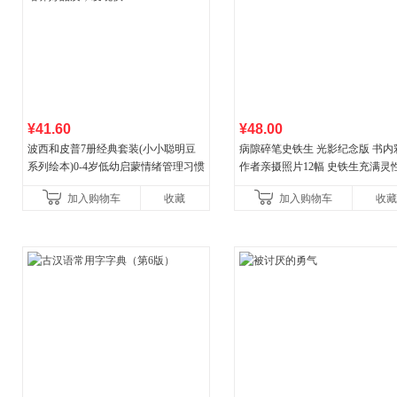
¥41.60
¥48.00
波西和皮普7册经典套装(小小聪明豆
病隙碎笔史铁生 光影纪念版 书内
系列绘本)0-4岁低幼启蒙情绪管理习惯
作者亲摄照片12幅 史铁生充满灵
养成绘本，引导宝宝认识接纳情绪培
辉的生命笔记 当当自营图书
加入购物车
收藏
加入购物车
收藏
养好品质，发现快