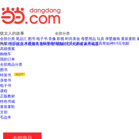
新
窗
口
打
开
无
全部分类
障
全部分类
尾品汇
图书
电子书
音像
影视
时尚美妆
母婴用品
玩具
孕婴服饰
童装童鞋
碍
热搜:
中国文化水墨绘本立秋
早春晴朗
全球通史
死者从不说谎
吾辈如神
9.9元包邮
汽车用品
食品
手机通讯
数码影音
电脑办公
大家电
家用电器
说
高级搜索
明
购物车
页
我的订单
面,
全部商品分类
按
图书
Ctrl
特装书
加
亲签书
波
电子书
浪
课程
键
正版教材
打
特色书城
开
童装童鞋
导
文创
盲
毛边本
模
式
全部商品