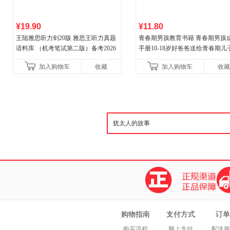
¥19.90
¥11.80
王陆雅思听力剑20版 雅思王听力真题
青春期男孩教育书籍 青春期男孩
语料库 （机考笔试第二版）备考2026
手册10-18岁好爸爸送给青春期儿
年新版领跑雅思听力IELTS听力语料库
私房书男孩心理生理早恋性教育
加入购物车
收藏
加入购物车
收藏
新增在
期教育书籍
购物指南
支付方式
订单
购买流程
网上支付
配送服