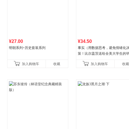
¥27.00
¥34.50
明朝系列+历史套装系列
事实（用数据思考，避免情绪化
策！比尔盖茨送给全美大学生的
礼物！比尔盖茨逢人就推荐的热
加入购物车
收藏
加入购物车
收藏
书！）读客经管文库