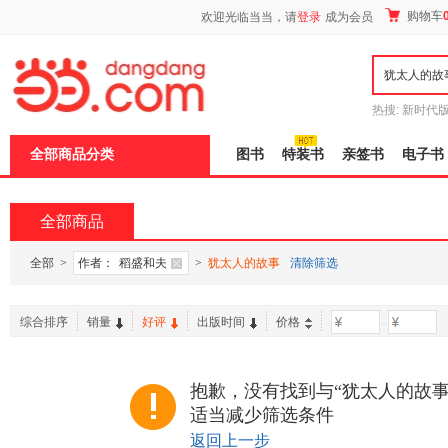
新
购物车
欢迎光临当当，请
登录
成为会员
窗
口
打
开
无
障
热搜:
新时代
碍
有兽焉全集
说
全部商品分类
图书
特装书
亲签书
电子书
明
页
面,
按
全部商品
Ctrl
加
波
全部
>
作者：
稻盛和夫
>
犹太人的故事
清除筛选
浪
键
打
综合排序
销量
好评
出版时间
价格
-
开
导
盲
模
抱歉，没有找到与“犹太人的故事
式
适当减少筛选条件
返回上一步