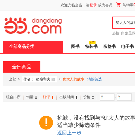
新
购物车
欢迎光临当当，请
登录
成为会员
窗
口
打
开
无
障
热搜:
白狼星
碍
师3
重建秦
说
全部商品分类
图书
特装书
亲签书
电子书
明
页
面,
按
全部商品
Ctrl
加
波
全部
>
作者：
稻盛和夫
>
犹太人的故事
清除筛选
浪
键
打
综合排序
销量
好评
出版时间
价格
-
开
导
盲
模
抱歉，没有找到与“犹太人的故事
式
适当减少筛选条件
返回上一步