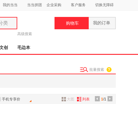
我的当当
当当拼团
企业采购
客户服务
切换无障碍
分类
我的订单
购物车
类
高级搜索
文创
毛边本
批量搜索
妆
品
饰
手机专享价
大图
列表
1
/1
鞋
用
饰