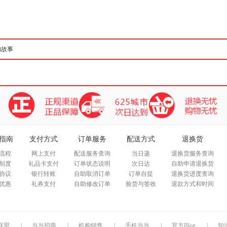
箱包皮
手表饰
运动户
汽车用
食品
手机通
数码影
电脑办
大家电
家用电
指南
支付方式
订单服务
配送方式
退换货
流程
网上支付
配送服务查询
当日递
退换货服务查询
制度
礼品卡支付
订单状态说明
次日达
自助申请退换货
协议
银行转账
自助取消订单
订单自提
退换货进度查询
优惠
礼券支付
自助修改订单
验货与签收
退款方式和时间
联盟
|
当当招商
|
机构销售
|
手机当当
|
官方Blog
|
知