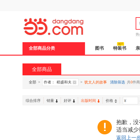
新
窗
口
打
开
无
障
热
碍
说
全部商品分类
图书
特装书
亲
明
页
面,
按
全部商品
Ctrl
加
波
全部
>
作者：
稻盛和夫
>
犹太人的故事
清除筛选
共
0
件商
浪
键
打
综合排序
销量
好评
出版时间
价格
-
开
导
盲
模
抱歉，没
式
适当减少
返回上一