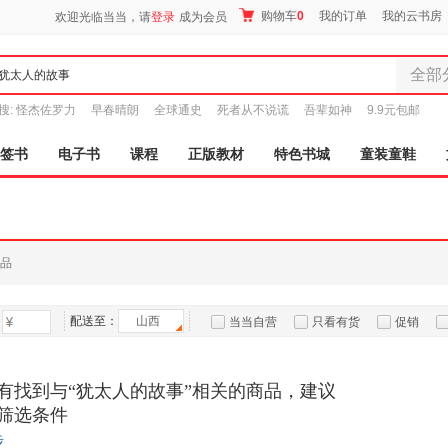
购物车
0
我的订单
我的云书房
欢迎光临当当，请
登录
成为会员
全部
全部分
搜:
怪杰佐罗力
早春晴朗
全球通史
死者从不说谎
吾辈如神
9.9元包邮
尾品汇
图书
签书
电子书
课程
正版教材
特色书城
童装童鞋
电子书
音像
影视
时尚美
品
母婴用
玩具
配送至：
山西
孕婴服
当当自营
只看有货
促销
童装童
特卖
预售
入驻商家
家居日
有找到与“犹太人的故事”相关的商品，建议
家具装
筛选条件
服装
步
鞋