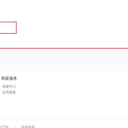
具
品
外
品
讯
音
公
器
商家服务
商家中心
运营服务
识产权
|
热词搜索