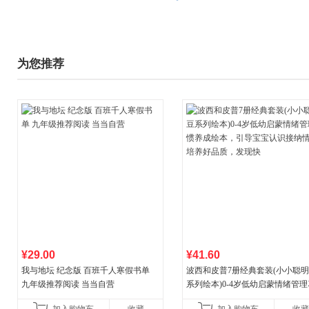
为您推荐
¥29.00
¥41.60
我与地坛 纪念版 百班千人寒假书单
波西和皮普7册经典套装(小小聪
九年级推荐阅读 当当自营
系列绘本)0-4岁低幼启蒙情绪管
养成绘本，引导宝宝认识接纳情