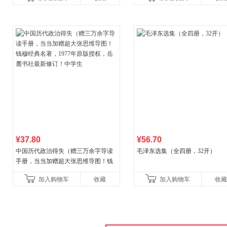
古代寓言安徒生童话学生阅
本
¥37.80
¥56.70
中国历代政治得失（赠三万余字导读
毛泽东选集（全四册，32开）
手册，当当加赠超大张思维导图！钱
穆经典名著，1977年原版授权，岳麓
加入购物车
收藏
加入购物车
收藏
书社最新修订！中学生