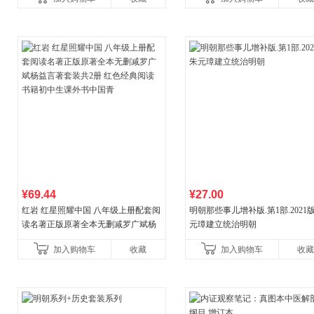
教辅资料
¥69.44
¥27.00
红岩 红星照耀中国 八年级上册配套阅
明朝那些事儿增补版.第1部.2021版
读名著正版原著全本无删减罗广斌杨
元璋建立统治明朝
益言著套装共2册 红色经典阅读书籍
加入购物车
收藏
加入购物车
收藏
初中生课外书中国青