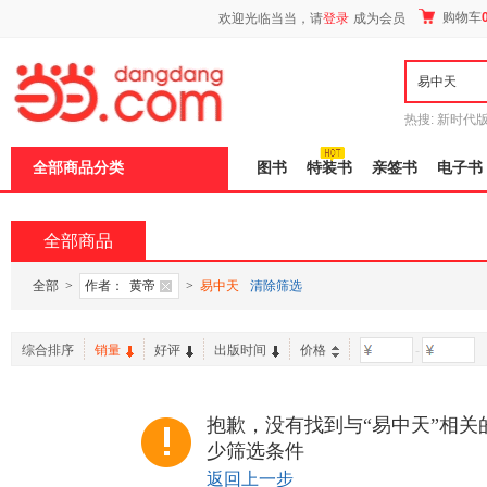
新
购物车
欢迎光临当当，请
登录
成为会员
窗
口
打
开
无
障
热搜:
新时代
碍
有兽焉全集
说
全部商品分类
图书
特装书
亲签书
电子书
明
页
面,
按
全部商品
Ctrl
加
波
全部
>
作者：
黄帝
>
易中天
清除筛选
浪
键
打
综合排序
销量
好评
出版时间
价格
-
开
导
盲
模
抱歉，没有找到与“易中天”相关
式
少筛选条件
返回上一步