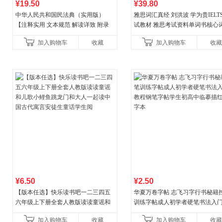
¥19.50
¥39.80
中华人民共和国民法典（实用版）
雅思词汇真经 刘洪波 学为贵IELT
【注释实用 文本规范 解读详致 附录
试教材 雅思考试资料单词书核心
丰富】团购电话:4001066666转6
书
加入购物车
收藏
加入购物车
收藏
¥6.50
¥2.50
【版本任选】快乐读书吧一二三四五
华夏万卷字帖 志飞习字行书秘籍
六年级上下册全套人教版读读童谣和
训练字帖成人初学者硬笔书法入
儿歌小鲤鱼跳龙门和大人一起读中国
程钢笔字帖学生初高中临摹描红
加入购物车
收藏
加入购物车
收藏