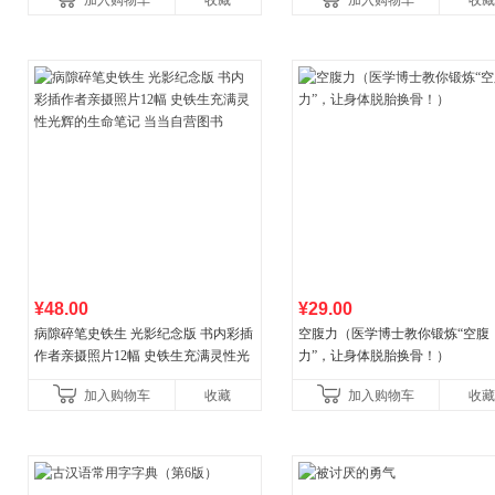
加入购物车
收藏
加入购物车
收藏
养好品质，发现快
¥48.00
¥29.00
病隙碎笔史铁生 光影纪念版 书内彩插
空腹力（医学博士教你锻炼“空腹
作者亲摄照片12幅 史铁生充满灵性光
力”，让身体脱胎换骨！）
辉的生命笔记 当当自营图书
加入购物车
收藏
加入购物车
收藏