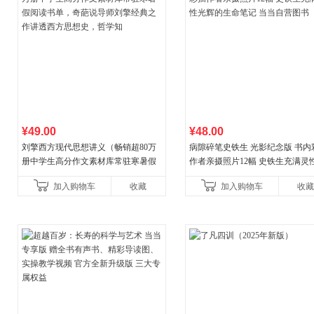
¥49.00
¥48.00
刘擎西方现代思想讲义（畅销超80万
病隙碎笔史铁生 光影纪念版 书内
册中学生高分作文素材库常驻寒暑假
作者亲摄照片12幅 史铁生充满灵
阅读书单，奇葩说导师刘擎经典之作
辉的生命笔记 当当自营图书
加入购物车
收藏
加入购物车
收藏
讲透西方思想史，哲学知