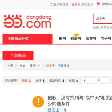
新
购物车
欢迎光临当当，请
登录
成为会员
窗
口
打
开
无
障
热搜:
从前有
碍
五种时间
9
说
全部商品分类
图书
特装书
亲签书
电子书
明
页
面,
按
全部商品
Ctrl
加
波
全部
>
作者：
黄帝
>
易中天
清除筛选
浪
键
打
综合排序
销量
好评
出版时间
价格
-
开
导
盲
模
抱歉，没有找到与“易中天”相关
式
少筛选条件
返回上一步