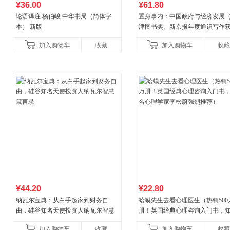
¥36.00
¥61.80
论语译注 杨伯峻 中华书局（简体字
置身事内：中国政府与经济发展
本） 新版
津图书奖、新京报年度通识写作
作品，罗永浩、罗振宇、何帆、
加入购物车
收藏
加入购物车
收藏
菘、张军、周黎安、王烁联
¥44.20
¥22.80
纳瓦尔宝典：从白手起家到财务自
蛤蟆先生去看心理医生（热销500
由，硅谷知名天使投资人纳瓦尔智慧
册！英国经典心理咨询入门书，
箴言录
心理学家李松蔚强烈推荐）
加入购物车
收藏
加入购物车
收藏