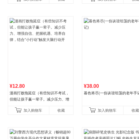
¥12.80
¥38.00
漫画打败拖延症（有些知识不考试，
暮色将尽(一份诙谐坦荡的老年手记
但能让孩子赢一辈子。减少压力、增
强自信、把握机遇、培养自律，结
加入购物车
收藏
加入购物车
收藏
合“小行动”触发大脑行动开