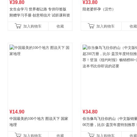
¥39.80
¥33.80
女生会学习 世界都让路 专供印签版
陪老婆怀孕（汉竹）
附赠学习手册 创意明信片 试听课和资
料包
加入购物车
收藏
加入购物车
收藏
¥14.90
¥34.80
中国最美的100个地方 图说天下 国家
你当像鸟飞往你的山（中文版销量
地理
00万册，比尔·盖茨年度特别推荐
顶《纽约时报》畅销榜80+周，这
加入购物车
收藏
加入购物车
收藏