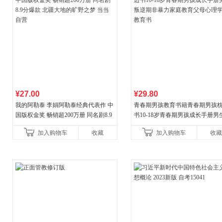
¥27.00
¥29.80
我的阿勒泰 李娟阿勒泰经典代表作 中
青春期男孩教育书籍青春期男孩
国版权金奖 畅销超200万册 同名剧8.9
书10-18岁青春期男孩成长手册男
分爆款 北疆大地的旷野之梦 当当自营
逆期非暴力家庭教育父母心理学
加入购物车
收藏
加入购物车
收藏
育书