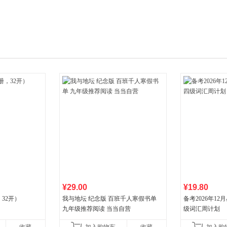
箱包皮
手表饰
运动户
汽车用
食品
手机通
数码影
电脑办
大家电
家用电
¥29.00
¥19.80
32开）
我与地坛 纪念版 百班千人寒假书单
备考2026年1
九年级推荐阅读 当当自营
级词汇周计划