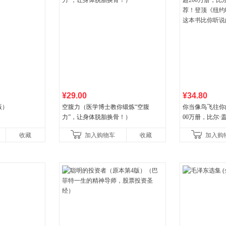
¥29.00
¥34.80
版）
空腹力（医学博士教你锻炼“空腹
你当像鸟飞往你
力”，让身体脱胎换骨！）
00万册，比尔
顶《纽约时报》
收藏
加入购物车
收藏
加入购
比你听说的还要