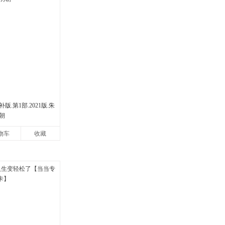
.第1部.2021版.朱
朝
物车
收藏