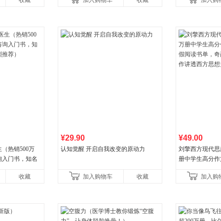
收藏
加入购物车
收藏
加入购
¥29.90
¥49.00
（热销500万
认知觉醒 开启自我改变的原动力
刘擎西方现代思
询入门书，知名
册中学生高分作
推荐）
阅读书单，奇葩
收藏
加入购物车
收藏
加入购
讲透西方思想史