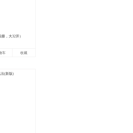
四册，大32开）
物车
收藏