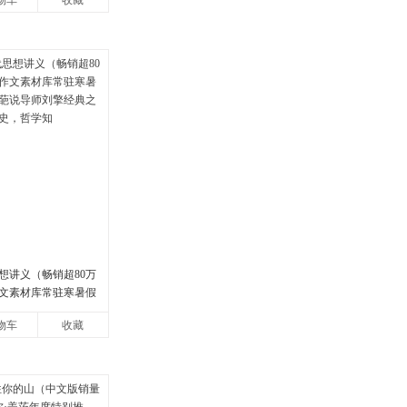
物车
收藏
想讲义（畅销超80万
文素材库常驻寒暑假
说导师刘擎经典之作
物车
收藏
，哲学知