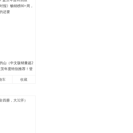
的山（中文版销量超2
·盖茨年度特别推荐！登
畅销榜80+周，这本书
物车
收藏