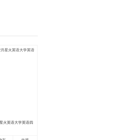
具
品
外
品
讯
音
公
器
2月星火英语大学英语四