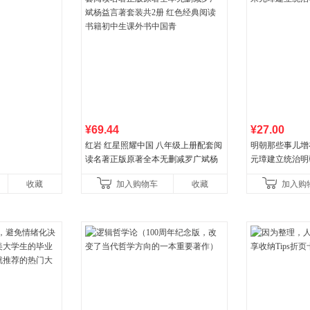
¥69.44
¥27.00
红岩 红星照耀中国 八年级上册配套阅
明朝那些事儿增补版
读名著正版原著全本无删减罗广斌杨
元璋建立统治明
益言著套装共2册 红色经典阅读书籍
收藏
加入购物车
收藏
加入购
初中生课外书中国青