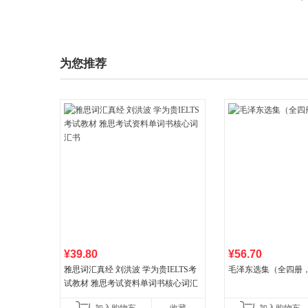
为您推荐
¥39.80
¥56.70
雅思词汇真经 刘洪波 学为贵IELTS考
毛泽东选集（全四册，
试教材 雅思考试资料单词书核心词汇
书