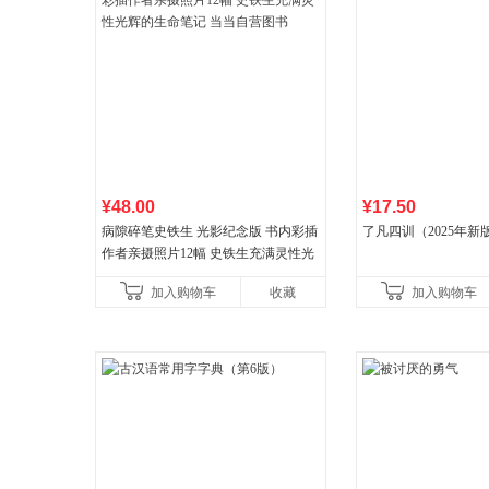
¥48.00
¥17.50
病隙碎笔史铁生 光影纪念版 书内彩插
了凡四训（2025年新
作者亲摄照片12幅 史铁生充满灵性光
辉的生命笔记 当当自营图书
加入购物车
收藏
加入购物车