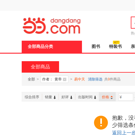
新
窗
口
打
开
无
障
热
碍
说
全部商品分类
图书
特装书
亲
明
页
面,
按
全部商品
Ctrl
加
波
全部
>
作者：
黄帝
>
易中天
清除筛选
共
0
件商品
浪
键
打
综合排序
销量
好评
出版时间
价格
-
开
导
盲
模
抱歉，没
式
少筛选条
返回上一