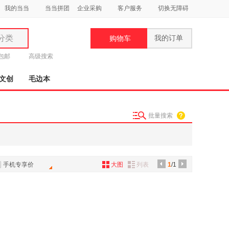
我的当当
当当拼团
企业采购
客户服务
切换无障碍
分类
我的订单
购物车
类
元包邮
高级搜索
文创
毛边本
批量搜索
妆
品
饰
手机专享价
大图
列表
1
/1
鞋
用
饰