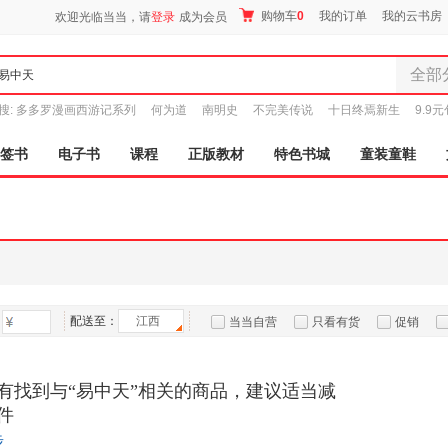
购物车
0
我的订单
我的云书房
欢迎光临当当，请
登录
成为会员
全部
全部分
搜:
多多罗漫画西游记系列
何为道
南明史
不完美传说
十日终焉新生
9.9
尾品汇
图书
签书
电子书
课程
正版教材
特色书城
童装童鞋
电子书
音像
影视
时尚美
母婴用
玩具
配送至：
江西
孕婴服
当当自营
只看有货
促销
童装童
特卖
预售
入驻商家
家居日
有找到与“易中天”相关的商品，建议适当减
家具装
件
服装
步
鞋