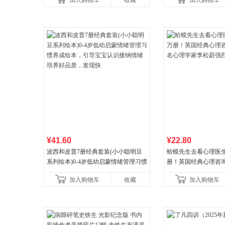
加入购物车
收藏
加入购物车
¥41.60
¥22.80
波西和皮普7册经典套装(小小聪明豆
蛤蟆先生去看心理医生
系列绘本)0-4岁低幼启蒙情绪管理习惯
册！英国经典心理咨
养成绘本，引导宝宝认识接纳情绪培
心理学家李松蔚强烈
加入购物车
收藏
加入购物车
养好品质，发现快