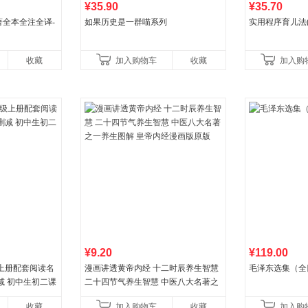
¥35.90
¥35.70
全本全注全译-
如果历史是一群喵系列
实用程序育儿法(
收藏
加入购物车
收藏
加入购
¥9.20
¥119.00
上册配套阅读名
漫画讲透黄帝内经 十二时辰养生智慧
毛泽东选集（全
减 初中生初二课
二十四节气养生智慧 中医八大名著之
一养生图解 皇帝内经漫画版原版
收藏
加入购物车
收藏
加入购