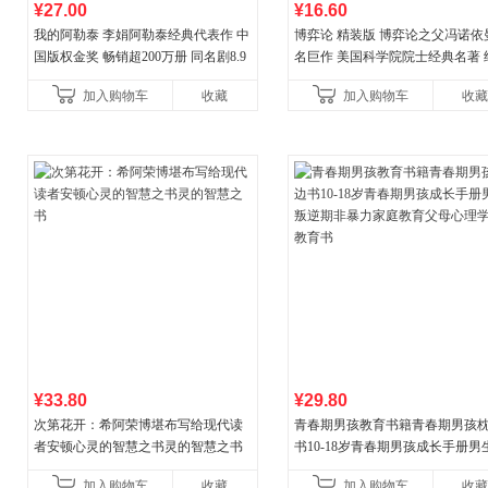
¥27.00
¥16.60
我的阿勒泰 李娟阿勒泰经典代表作 中
博弈论 精装版 博弈论之父冯诺依
国版权金奖 畅销超200万册 同名剧8.9
名巨作 美国科学院院士经典名著 
分爆款 北疆大地的旷野之梦 当当自营
理论经济学博弈论的诡计策略书
加入购物车
收藏
加入购物车
收藏
¥33.80
¥29.80
次第花开：希阿荣博堪布写给现代读
青春期男孩教育书籍青春期男孩
者安顿心灵的智慧之书灵的智慧之书
书10-18岁青春期男孩成长手册男
逆期非暴力家庭教育父母心理学
加入购物车
收藏
加入购物车
收藏