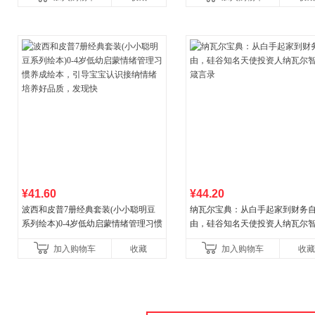
营
菘、张军、周黎安、王烁联
¥41.60
¥44.20
波西和皮普7册经典套装(小小聪明豆
纳瓦尔宝典：从白手起家到财务
系列绘本)0-4岁低幼启蒙情绪管理习惯
由，硅谷知名天使投资人纳瓦尔
养成绘本，引导宝宝认识接纳情绪培
箴言录
加入购物车
收藏
加入购物车
收藏
养好品质，发现快