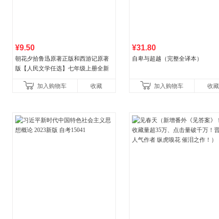
¥9.50
¥31.80
朝花夕拾鲁迅原著正版和西游记原著
自卑与超越（完整全译本）
版【人民文学任选】七年级上册全新
升级新增思维导图必读正版课外书初
加入购物车
收藏
加入购物车
收藏
中名著语文书目初一课外阅