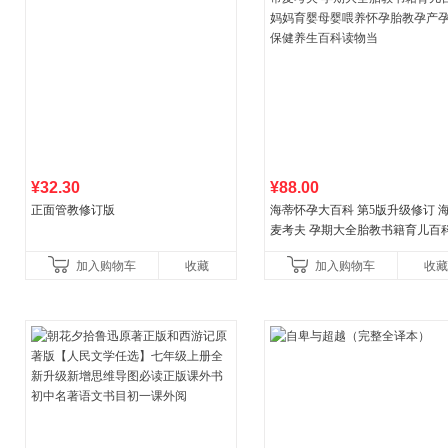
¥32.30
¥88.00
正面管教修订版
海蒂怀孕大百科 第5版升级修订 
麦考夫 孕期大全胎教书籍育儿百科
妈育婴母婴喂养怀孕胎教孕产孕
加入购物车
收藏
加入购物车
收藏
健养生百科读物当