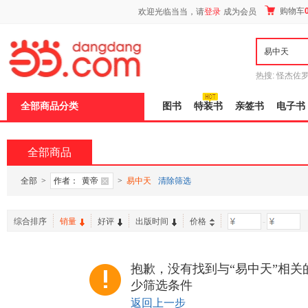
新
购物车
欢迎光临当当，请
登录
成为会员
窗
口
打
开
无
障
热搜:
怪杰佐
碍
谎
吾辈如神
说
全部商品分类
图书
特装书
亲签书
电子书
明
页
面,
按
全部商品
Ctrl
加
波
全部
>
作者：
黄帝
>
易中天
清除筛选
浪
键
打
综合排序
销量
好评
出版时间
价格
-
开
导
盲
模
抱歉，没有找到与“易中天”相关
式
少筛选条件
返回上一步