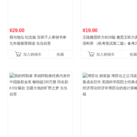
¥29.00
¥19.90
我与地坛 纪念版 百班千人寒假书单
王陆雅思听力剑20版 雅思王听力
九年级推荐阅读 当当自营
语料库 （机考笔试第二版）备考20
年新版领跑雅思听力IELTS听力
加入购物车
收藏
加入购物车
收藏
新增在