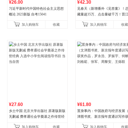
¥26.00
¥42.30
习近平新时代中国特色社会主义思想
见春天（新增番外《见答案》！
概论 2023新版 自考15041
藏量超35万、点击量破千万！晋
气作者 纵虎嗅花 催泪之作！）
加入购物车
收藏
加入购物车
收藏
¥27.60
¥61.80
乡土中国 北京大学出版社 原著版新版
置身事内：中国政府与经济发展
无删减 费孝通社会学奠基之作传世经
津图书奖、新京报年度通识写作
典 入选中小学生阅读指导书目 当当自
作品，罗永浩、罗振宇、何帆、
加入购物车
收藏
加入购物车
收藏